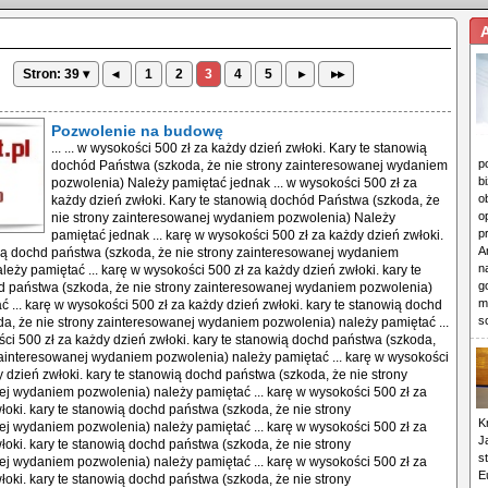
Stron: 39 ▾
◂
1
2
3
4
5
▸
▸▸
Pozwolenie na budowę
... ... w wysokości 500 zł za każdy dzień zwłoki. Kary te stanowią
p
dochód Państwa (szkoda, że nie strony zainteresowanej wydaniem
b
pozwolenia) Należy pamiętać jednak ... w wysokości 500 zł za
o
każdy dzień zwłoki. Kary te stanowią dochód Państwa (szkoda, że
o
nie strony zainteresowanej wydaniem pozwolenia) Należy
p
pamiętać jednak ... karę w wysokości 500 zł za każdy dzień zwłoki.
A
ią dochd państwa (szkoda, że nie strony zainteresowanej wydaniem
n
leży pamiętać ... karę w wysokości 500 zł za każdy dzień zwłoki. kary te
g
d państwa (szkoda, że nie strony zainteresowanej wydaniem pozwolenia)
m
ć ... karę w wysokości 500 zł za każdy dzień zwłoki. kary te stanowią dochd
s
a, że nie strony zainteresowanej wydaniem pozwolenia) należy pamiętać ...
ci 500 zł za każdy dzień zwłoki. kary te stanowią dochd państwa (szkoda,
zainteresowanej wydaniem pozwolenia) należy pamiętać ... karę w wysokości
y dzień zwłoki. kary te stanowią dochd państwa (szkoda, że nie strony
j wydaniem pozwolenia) należy pamiętać ... karę w wysokości 500 zł za
łoki. kary te stanowią dochd państwa (szkoda, że nie strony
K
j wydaniem pozwolenia) należy pamiętać ... karę w wysokości 500 zł za
J
łoki. kary te stanowią dochd państwa (szkoda, że nie strony
s
j wydaniem pozwolenia) należy pamiętać ... karę w wysokości 500 zł za
E
łoki. kary te stanowią dochd państwa (szkoda, że nie strony