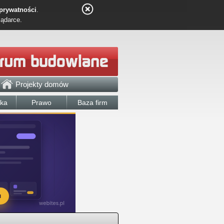
 prywatności
.
lądarce.
Projekty domów
łka
Prawo
Baza firm