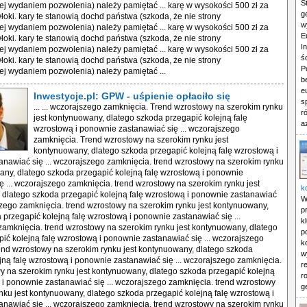
S
j wydaniem pozwolenia) należy pamiętać ... karę w wysokości 500 zł za
g
łoki. kary te stanowią dochd państwa (szkoda, że nie strony
w
j wydaniem pozwolenia) należy pamiętać ... karę w wysokości 500 zł za
E
łoki. kary te stanowią dochd państwa (szkoda, że nie strony
I
j wydaniem pozwolenia) należy pamiętać ... karę w wysokości 500 zł za
ś
łoki. kary te stanowią dochd państwa (szkoda, że nie strony
P
j wydaniem pozwolenia) należy pamiętać ...
b
e
Inwestycje.pl: GPW - uśpienie opłaciło się
s
... ... wczorajszego zamknięcia. Trend wzrostowy na szerokim rynku
r
jest kontynuowany, dlatego szkoda przegapić kolejną falę
a
wzrostową i ponownie zastanawiać się ... wczorajszego
zamknięcia. Trend wzrostowy na szerokim rynku jest
kontynuowany, dlatego szkoda przegapić kolejną falę wzrostową i
nawiać się ... wczorajszego zamknięcia. trend wzrostowy na szerokim rynku
any, dlatego szkoda przegapić kolejną falę wzrostową i ponownie
ę ... wczorajszego zamknięcia. trend wzrostowy na szerokim rynku jest
k
dlatego szkoda przegapić kolejną falę wzrostową i ponownie zastanawiać
W
jszego zamknięcia. trend wzrostowy na szerokim rynku jest kontynuowany,
p
 przegapić kolejną falę wzrostową i ponownie zastanawiać się ...
k
amknięcia. trend wzrostowy na szerokim rynku jest kontynuowany, dlatego
p
ić kolejną falę wzrostową i ponownie zastanawiać się ... wczorajszego
k
end wzrostowy na szerokim rynku jest kontynuowany, dlatego szkoda
w
jną falę wzrostową i ponownie zastanawiać się ... wczorajszego zamknięcia.
r
y na szerokim rynku jest kontynuowany, dlatego szkoda przegapić kolejną
r
 i ponownie zastanawiać się ... wczorajszego zamknięcia. trend wzrostowy
g
nku jest kontynuowany, dlatego szkoda przegapić kolejną falę wzrostową i
nawiać się ... wczorajszego zamknięcia. trend wzrostowy na szerokim rynku