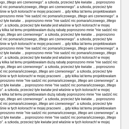
, żłtego ani czerwonego”. a szkoda, przecież tyle kwiatw ... poproszono
ić nic pomarańczowego, żłtego ani czerwonego”. a szkoda, przecież tyle
śnie w tych kolorach! w mojej pracowni ... gdy kilka lat temu projektowałam
proszono mnie "nie sadzić nic pomarańczowego, żłtego ani czerwonego”. a
eż tyle kwiatw ... poproszono mnie "nie sadzić nic pomarańczowego, żłtego
”. a szkoda, przecież tyle kwiatw jest właśnie w tych kolorach! w mojej
dy kilka lat temu projektowałam dużą rabatę poproszono mnie "nie sadzić nic
, żłtego ani czerwonego”. a szkoda, przecież tyle kwiatw ... poproszono
ić nic pomarańczowego, żłtego ani czerwonego”. a szkoda, przecież tyle
śnie w tych kolorach! w mojej pracowni ... gdy kilka lat temu projektowałam
proszono mnie "nie sadzić nic pomarańczowego, żłtego ani czerwonego”. a
eż tyle kwiatw ... poproszono mnie "nie sadzić nic pomarańczowego, żłtego
”. a szkoda, przecież tyle kwiatw jest właśnie w tych kolorach! w mojej
dy kilka lat temu projektowałam dużą rabatę poproszono mnie "nie sadzić nic
, żłtego ani czerwonego”. a szkoda, przecież tyle kwiatw ... poproszono
ić nic pomarańczowego, żłtego ani czerwonego”. a szkoda, przecież tyle
śnie w tych kolorach! w mojej pracowni ... gdy kilka lat temu projektowałam
proszono mnie "nie sadzić nic pomarańczowego, żłtego ani czerwonego”. a
eż tyle kwiatw ... poproszono mnie "nie sadzić nic pomarańczowego, żłtego
”. a szkoda, przecież tyle kwiatw jest właśnie w tych kolorach! w mojej
dy kilka lat temu projektowałam dużą rabatę poproszono mnie "nie sadzić nic
, żłtego ani czerwonego”. a szkoda, przecież tyle kwiatw ... poproszono
ić nic pomarańczowego, żłtego ani czerwonego”. a szkoda, przecież tyle
śnie w tych kolorach! w mojej pracowni ... gdy kilka lat temu projektowałam
proszono mnie "nie sadzić nic pomarańczowego, żłtego ani czerwonego”. a
eż tyle kwiatw ... poproszono mnie "nie sadzić nic pomarańczowego, żłtego
”. a szkoda, przecież tyle kwiatw jest właśnie w tych kolorach! w mojej