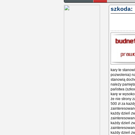
szkoda:
kary te stanow
pozwolenia) na
stanowią doch
należy pamięta
państwa (szkod
karę w wysokoś
że nie strony 
500 zł za każd
zainteresowane
każdy dzień zw
zainteresowane
każdy dzień zw
zainteresowane
każdy dzień zw