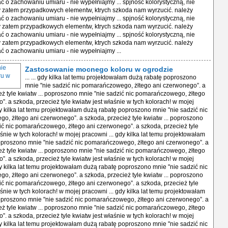
ć o zachowaniu umiaru - nie wypełniajmy ... spjność kolorystyczną, nie
zatem przypadkowych elementw, ktrych szkoda nam wyrzucić. należy
ć o zachowaniu umiaru - nie wypełniajmy ... spjność kolorystyczną, nie
zatem przypadkowych elementw, ktrych szkoda nam wyrzucić. należy
ć o zachowaniu umiaru - nie wypełniajmy ... spjność kolorystyczną, nie
zatem przypadkowych elementw, ktrych szkoda nam wyrzucić. należy
ć o zachowaniu umiaru - nie wypełniajmy ...
Zastosowanie mocnego koloru w ogrodzie
... ... gdy kilka lat temu projektowałam dużą rabatę poproszono
mnie "nie sadzić nic pomarańczowego, żłtego ani czerwonego”. a
eż tyle kwiatw ... poproszono mnie "nie sadzić nic pomarańczowego, żłtego
”. a szkoda, przecież tyle kwiatw jest właśnie w tych kolorach! w mojej
dy kilka lat temu projektowałam dużą rabatę poproszono mnie "nie sadzić nic
, żłtego ani czerwonego”. a szkoda, przecież tyle kwiatw ... poproszono
ić nic pomarańczowego, żłtego ani czerwonego”. a szkoda, przecież tyle
śnie w tych kolorach! w mojej pracowni ... gdy kilka lat temu projektowałam
proszono mnie "nie sadzić nic pomarańczowego, żłtego ani czerwonego”. a
eż tyle kwiatw ... poproszono mnie "nie sadzić nic pomarańczowego, żłtego
”. a szkoda, przecież tyle kwiatw jest właśnie w tych kolorach! w mojej
dy kilka lat temu projektowałam dużą rabatę poproszono mnie "nie sadzić nic
, żłtego ani czerwonego”. a szkoda, przecież tyle kwiatw ... poproszono
ić nic pomarańczowego, żłtego ani czerwonego”. a szkoda, przecież tyle
śnie w tych kolorach! w mojej pracowni ... gdy kilka lat temu projektowałam
proszono mnie "nie sadzić nic pomarańczowego, żłtego ani czerwonego”. a
eż tyle kwiatw ... poproszono mnie "nie sadzić nic pomarańczowego, żłtego
”. a szkoda, przecież tyle kwiatw jest właśnie w tych kolorach! w mojej
dy kilka lat temu projektowałam dużą rabatę poproszono mnie "nie sadzić nic