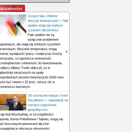
Aktualności
Gorące lata, chłodne
decyzje inwestycyjne — fale
upałów stają się realnym
ryzykiem dla biznesu
Fale upałów nie są
wyłącznie problemem
ogodowym, ale stają się istotnym ryzykiem
iznesowym. Wysokie temperatury mogą
bniżać wydajność pracy i zwiększać koszty
peracyjne, co ogranicza rentowność
rzedsiębiorstw i skłonność do inwestowania.
nalitycy Allianz Trade obliczyli, że w
ajbardziej narażonych na upały
ospodarkach poziom inwestycji do 2030 roku
oże być nawet o 15 proc. niższy niż w
cenariuszu bazowym.
UE wzmacnia relacje z Indo-
Pacyfikiem — odpowiedź na
rosnące zagrożenia
geopolityczne
raje Azji Wschodniej, w szczególności
aponia, Korea Południowa i Tajwan, mogą się
tać kluczowymi partnerami dla Unii
uropejskiej w obszarze obronności.