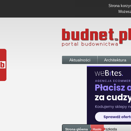
Strona korzys
Możesz 
Aktualności
Architektura
szkoda
Strona główna
Hasło