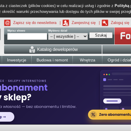
ta z ciasteczek (plików cookies) w celu realizacji usług i zgodnie z
Polityką
określić warunki przechowywania lub dostępu do tych plików w swojej przeg
Zapisz się do newslettera
|
Zarejestruj się
|
Zaloguj się
Wpisz słowo
Wybierz dział
Szukaj
Katalog deweloperów
Inwestycje
Budowa i remont
Wnętrza
Ogród i dzia