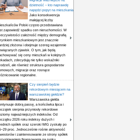
Migracje ważniejsze niż
dzietność – kto naprawdę
napędzi popyt na mieszkania
Jako konsekwencja
malejącej liczby
ieszkańców Polski często przedstawiana
est zapowiedź spadku cen nieruchomości. W
zeczywistości zależność między demografią
 rynkiem mieszkaniowym jest znacznie
ardziej złożona i obejmuje szereg wzajemnie
owiązanych zjawisk. O tym, jak będą
achowywać się ceny mieszkań w kolejnych
ekadach, zdecydują nie tylko wskaźniki
rodzeń, ale również struktura gospodarstw
omowych, migracje oraz rosnące
różnicowanie regionalne.
Czy sierpień będzie
rekordowym miesiącem na
warszawskiej giełdzie?
Warszawska giełda
ontynuuje dobrą passę, a końcówka lipca i
oczątek sierpnia przyniosły rekordowe
oziomy najważniejszych indeksów. Od
oczątku 2026 roku indeksy dużych i
rednich spółek oraz szeroki WIG zyskały po
5–29 proc. Jednocześnie rośnie aktywność
nwestorów i zainteresowanie ze strony spółek
ozyskiwaniem finansowania na rynku