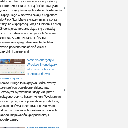
tabilność obu regionów w obecnej sytuacji
eopolitycznej jest ze sobą ściśle powiązana –
ynika z przygotowanych zaleceń Parlamentu
uropejskiego w sprawie relacji z regionem
ndo-Pacyfiku. Ma to związek m.in. z coraz
ciślejszą współpracą Rosji z Chinami i Koreą
ółnocną oraz pogarszającą się sytuacją
ezpieczeństwa w obu regionach. W opinii
uroposła Adama Bielana, który był
prawozdawcą tego dokumentu, Polska
ównież powinna zacieśniać więzi z
zjatyckimi partnerami.
Most dla energetyki —
Wrocław Bridge łączy
liderów w debacie o
bezpieczeństwie i
onkurencyjności
rocław Bridge to inicjatywa, która tworzy
rzestrzeń do pogłębionej debaty nad
luczowymi wyzwaniami stojącymi przed
olską energetyką i przemysłem. Wydarzenie
oncentruje się na odpowiedzialnym dialogu,
ymianie doświadczeń oraz poszukiwaniu
ealnych rozwiązań dla sektora w czasach
osnącej niepewności gospodarczej i
eopolitycznej.