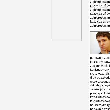
zainteresowane
każdy dzień zw
zainteresowane
każdy dzień zw
zainteresowane
każdy dzień zw
zainteresowane
ponownie zasta
jest kontynuow
zastanawiać si
kontynuowany, 
się ... wczora
dlatego szkoda
wczorajszego z
szkoda przegap
zamknięcia. tr
przegapić kole
trend wzrostow
falę wzrostową
na szerokim ry
ponownie zasta