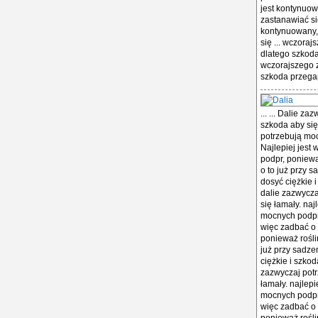
jest kontynuow
zastanawiać si
kontynuowany, 
się ... wczora
dlatego szkoda
wczorajszego z
szkoda przegap
... ... Dalie z
szkoda aby się 
potrzebują moc
Najlepiej jest
podpr, ponieważ
o to już przy 
dosyć ciężkie i
dalie zazwycza
się łamały. naj
mocnych podpr,
więc zadbać o 
ponieważ roślin
już przy sadze
ciężkie i szkod
zazwyczaj potr
łamały. najlepi
mocnych podpr,
więc zadbać o 