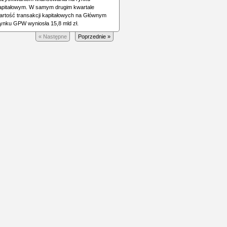
apitałowym. W samym drugim kwartale
artość transakcji kapitałowych na Głównym
ynku GPW wyniosła 15,8 mld zł.
« Następne
Poprzednie »