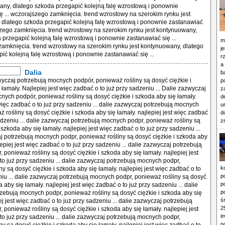
any, dlatego szkoda przegapić kolejną falę wzrostową i ponownie
ę ... wczorajszego zamknięcia. trend wzrostowy na szerokim rynku jest
dlatego szkoda przegapić kolejną falę wzrostową i ponownie zastanawiać
jszego zamknięcia. trend wzrostowy na szerokim rynku jest kontynuowany,
 przegapić kolejną falę wzrostową i ponownie zastanawiać się ...
m
amknięcia. trend wzrostowy na szerokim rynku jest kontynuowany, dlatego
j
ić kolejną falę wzrostową i ponownie zastanawiać się ...
r
a
Dalia
b
azwyczaj potrzebują mocnych podpór, ponieważ rośliny są dosyć ciężkie i
p
łamały. Najlepiej jest więc zadbać o to już przy sadzeniu ... Dalie zazwyczaj
z
nych podpór, ponieważ rośliny są dosyć ciężkie i szkoda aby się łamały.
d
 więc zadbać o to już przy sadzeniu ... dalie zazwyczaj potrzebują mocnych
u
 rośliny są dosyć ciężkie i szkoda aby się łamały. najlepiej jest więc zadbać
d
sadzeniu ... dalie zazwyczaj potrzebują mocnych podpr, ponieważ rośliny są
z
 szkoda aby się łamały. najlepiej jest więc zadbać o to już przy sadzeniu ...
j potrzebują mocnych podpr, ponieważ rośliny są dosyć ciężkie i szkoda aby
lepiej jest więc zadbać o to już przy sadzeniu ... dalie zazwyczaj potrzebują
 ponieważ rośliny są dosyć ciężkie i szkoda aby się łamały. najlepiej jest
to już przy sadzeniu ... dalie zazwyczaj potrzebują mocnych podpr,
k
y są dosyć ciężkie i szkoda aby się łamały. najlepiej jest więc zadbać o to
p
niu ... dalie zazwyczaj potrzebują mocnych podpr, ponieważ rośliny są dosyć
p
a aby się łamały. najlepiej jest więc zadbać o to już przy sadzeniu ... dalie
p
zebują mocnych podpr, ponieważ rośliny są dosyć ciężkie i szkoda aby się
ś
ej jest więc zadbać o to już przy sadzeniu ... dalie zazwyczaj potrzebują
2
 ponieważ rośliny są dosyć ciężkie i szkoda aby się łamały. najlepiej jest
i
to już przy sadzeniu ... dalie zazwyczaj potrzebują mocnych podpr,
p