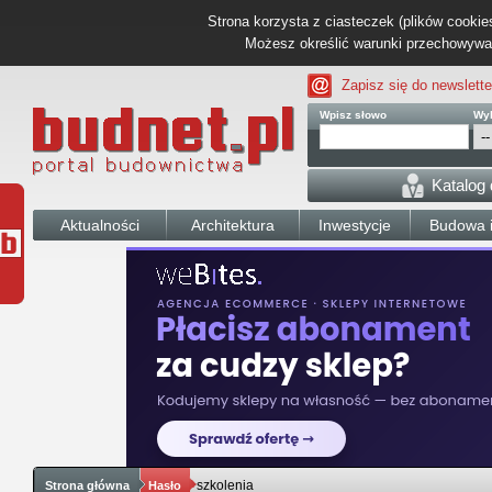
Strona korzysta z ciasteczek (plików cookies
Możesz określić warunki przechowywani
Zapisz się do newslette
Wpisz słowo
Wyb
Katalog
Aktualności
Architektura
Inwestycje
Budowa i
szkolenia
Strona główna
Hasło