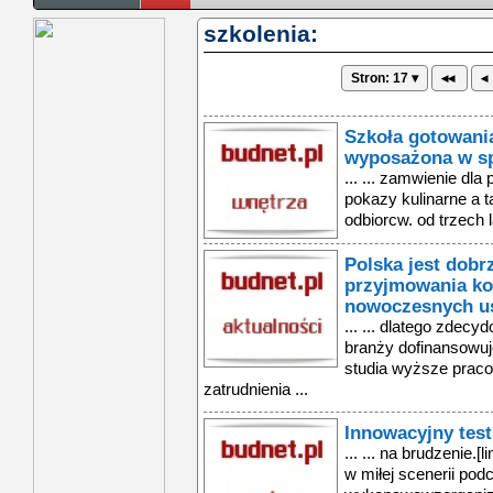
szkolenia:
Stron: 17 ▾
◂◂
◂
Szkoła gotowania
wyposażona w s
... ... zamwienie dla 
pokazy kulinarne a t
odbiorcw. od trzech l
Polska jest dob
przyjmowania kol
nowoczesnych us
... ... dlatego zde
branży dofinansowuj
studia wyższe praco
zatrudnienia ...
Innowacyjny test
... ... na brudzenie.
w miłej scenerii pod