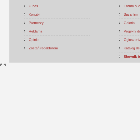
O nas
Forum bu
Kontakt
Baza firm
Partnerzy
Galeria
Reklama
Projekty 
Opinie
Ogłoszenia
Zostań redaktorem
Katalog d
Słownik 
/*
*/