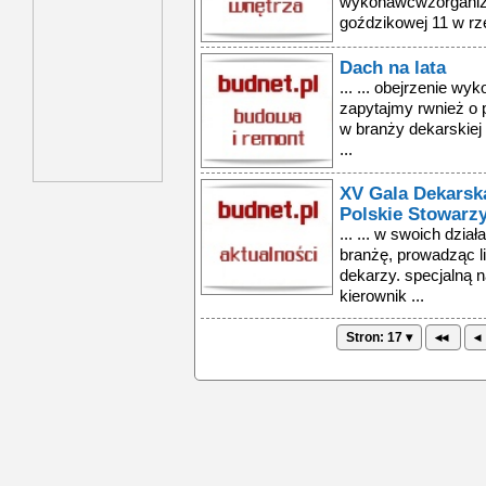
wykonawcwzorganizo
goździkowej 11 w rze
Dach na lata
... ... obejrzenie w
zapytajmy rwnież o p
w branży dekarskiej
...
XV Gala Dekarsk
Polskie Stowarz
... ... w swoich dzia
branżę, prowadząc li
dekarzy. specjalną n
kierownik ...
Stron: 17 ▾
◂◂
◂