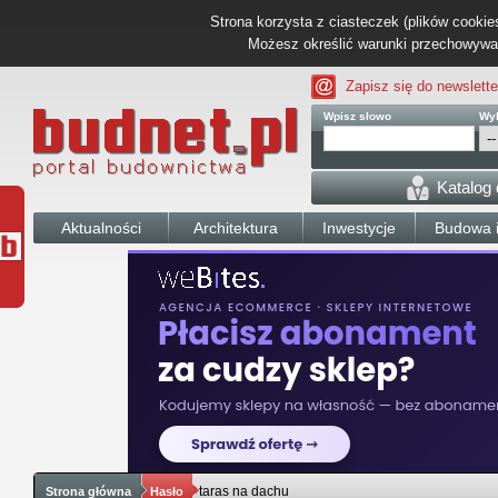
Strona korzysta z ciasteczek (plików cookies
Możesz określić warunki przechowywani
Zapisz się do newslette
Wpisz słowo
Wyb
Katalog
Aktualności
Architektura
Inwestycje
Budowa i
taras na dachu
Strona główna
Hasło