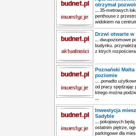
otrzymał pozwol
... 35-metrowych lok
penthouse z przest
widokiem na centrum
Drzwi otwarte w 
... dwupoziomowe po
budynku. przynależą
z ktrych rozpościera
Poznański Malta
poziomie
... .ponadto użytko
od pracy spędzając 
ktrego można podziw
...
Inwestycja mies
Sadybie
... pokojowych będą 
ostatnim piętrze, og
parkingowe dla mies