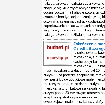
hala garażowa umożliwia zaparkowanie p
znajduje się kilka wyjątkowych mieszka
dodaje.podziemna hala garażowa umożli
ostatnich kondygnacjach, znajduje się 
dużymi tarasami na dachu."- dodaje.po
zaparkowanie ponad ... ostatnich kondyg
wyjątkowych mieszkań, z dużymi tarasa
hala garażowa umożliwia zaparkowanie 
Zakończenie sta
Osiedla Batoreg
... unikatowe są ka
mieszkania, z duży
dachu budynku. na pa
mieszkania ... unik
małe mieszkania, z dużym ponad 20 m
budynku. na parterze znajdują się atrak
kawalerki lub dwupokojowe małe miesz
metrowym tarasem na dachu budynku. na
mieszkania ... unikatowe są kawalerki 
dużym ponad 20 metrowym tarasem na 
znajdują się atrakcyjne mieszkania ... u
dwupokojowe małe mieszkania, z duży