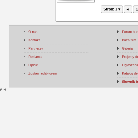
Stron: 3 ▾
◂
1
O nas
Forum bu
Kontakt
Baza firm
Partnerzy
Galeria
Reklama
Projekty 
Opinie
Ogłoszenia
Zostań redaktorem
Katalog d
Słownik 
/*
*/