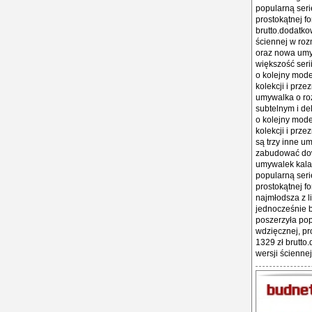
popularną seri
prostokątnej fo
brutto.dodatko
ściennej w roz
oraz nowa umy
większość serii
o kolejny mode
kolekcji i prze
umywalka o ro
subtelnym i de
o kolejny mode
kolekcji i prze
są trzy inne um
zabudować dow
umywalek kalaha
popularną seri
prostokątnej fo
najmłodsza z l
jednocześnie b
poszerzyła pop
wdzięcznej, pro
1329 zł brutto
wersji ściennej