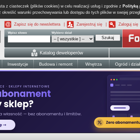
ta z ciasteczek (plików cookies) w celu realizacji usług i zgodnie z
Polityką
określić warunki przechowywania lub dostępu do tych plików w swojej przeg
Zapisz się do newslettera
|
Zarejestruj się
|
Zaloguj się
Wpisz słowo
Wybierz dział
Szukaj
Katalog deweloperów
Inwestycje
Budowa i remont
Wnętrza
Ogród i dzia