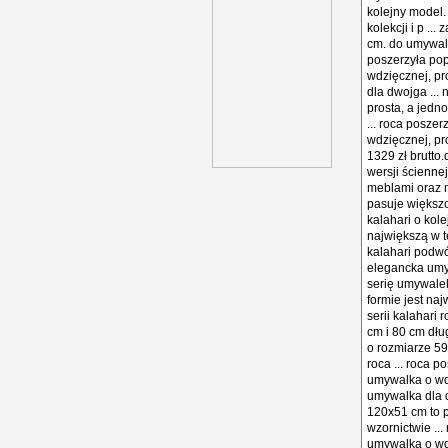
kolejny model.
kolekcji i p .
cm. do umywalek
poszerzyła pop
wdzięcznej, pro
dla dwojga ...
prosta, a jedn
... roca posze
wdzięcznej, pro
1329 zł brutto
wersji ścienne
meblami oraz 
pasuje większoś
kalahari o kol
największą w te
kalahari podw
elegancka umyw
serię umywalek
formie jest naj
serii kalahari
cm i 80 cm dł
o rozmiarze 59
roca ... roca 
umywalka o wdzi
umywalka dla d
120x51 cm to p
wzornictwie ..
umywalka o wdzi