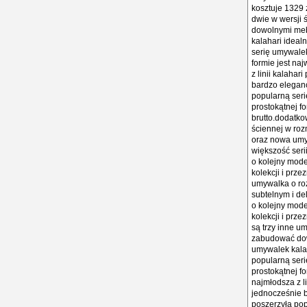
kosztuje 1329 
dwie w wersji 
dowolnymi meb
kalahari idealn
serię umywalek
formie jest naj
z linii kalaha
bardzo eleganc
popularną seri
prostokątnej fo
brutto.dodatko
ściennej w roz
oraz nowa umy
większość serii
o kolejny mode
kolekcji i prze
umywalka o ro
subtelnym i de
o kolejny mode
kolekcji i prze
są trzy inne um
zabudować dow
umywalek kalaha
popularną seri
prostokątnej fo
najmłodsza z l
jednocześnie b
poszerzyła pop