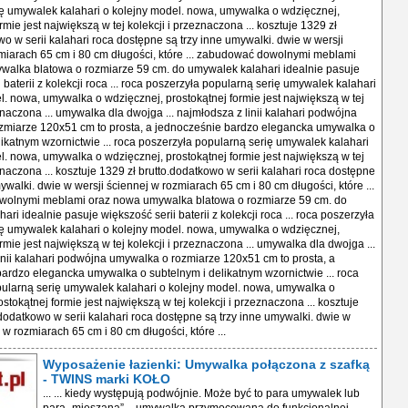
ę umywalek kalahari o kolejny model. nowa, umywalka o wdzięcznej,
rmie jest największą w tej kolekcji i przeznaczona ... kosztuje 1329 zł
wo w serii kalahari roca dostępne są trzy inne umywalki. dwie w wersji
miarach 65 cm i 80 cm długości, które ... zabudować dowolnymi meblami
walka blatowa o rozmiarze 59 cm. do umywalek kalahari idealnie pasuje
 baterii z kolekcji roca ... roca poszerzyła popularną serię umywalek kalahari
l. nowa, umywalka o wdzięcznej, prostokątnej formie jest największą w tej
znaczona ... umywalka dla dwojga ... najmłodsza z linii kalahari podwójna
zmiarze 120x51 cm to prosta, a jednocześnie bardzo elegancka umywalka o
likatnym wzornictwie ... roca poszerzyła popularną serię umywalek kalahari
l. nowa, umywalka o wdzięcznej, prostokątnej formie jest największą w tej
znaczona ... kosztuje 1329 zł brutto.dodatkowo w serii kalahari roca dostępne
ywalki. dwie w wersji ściennej w rozmiarach 65 cm i 80 cm długości, które ...
olnymi meblami oraz nowa umywalka blatowa o rozmiarze 59 cm. do
ri idealnie pasuje większość serii baterii z kolekcji roca ... roca poszerzyła
ę umywalek kalahari o kolejny model. nowa, umywalka o wdzięcznej,
rmie jest największą w tej kolekcji i przeznaczona ... umywalka dla dwojga ...
inii kalahari podwójna umywalka o rozmiarze 120x51 cm to prosta, a
ardzo elegancka umywalka o subtelnym i delikatnym wzornictwie ... roca
ularną serię umywalek kalahari o kolejny model. nowa, umywalka o
stokątnej formie jest największą w tej kolekcji i przeznaczona ... kosztuje
.dodatkowo w serii kalahari roca dostępne są trzy inne umywalki. dwie w
 w rozmiarach 65 cm i 80 cm długości, które ...
Wyposażenie łazienki: Umywalka połączona z szafką
- TWINS marki KOŁO
... ... kiedy występują podwójnie. Może być to para umywalek lub para „mieszana” – umywalka przymocowana do funkcjonalnej szafki z szufladą. Kolekcja TWINS daje ... możliwość – to zastosowanie metalowej osłony syfonu (między umywalką i szafką) - umywalka z metalową osłoną syfonu - spodoba się szczególnie kobietom ... TWINS najlepiej prezentują się, kiedy występują podwójnie. Może być to para umywalek lub para „mieszana” – umywalka przymocowana do funkcjonalnej szafki ... twins najlepiej prezentują się, kiedy występują podwójnie. może być to para umywalek lub para „mieszana” – umywalka przymocowana do funkcjonalnej szafki ... odpowiedni dla siebie.twins pełen pomysłóww skład kolekcji twins wchodzą dwa modele umywalek – z misą owalną i prostokątną, dostępne także z powłoką reflex ... wyposażenie łazienki: umywalka połączona z szafką - twins marki koło ... kiedy występują podwójnie. może być to para umywalek lub para „mieszana” – umywalka przymocowana do funkcjonalnej szafki z szufladą. kolekcja twins daje ... możliwość – to zastosowanie metalowej osłony syfonu (między umywalką i szafką) - umywalka z metalową osłoną syfonu - spodoba się szczególnie kobietom ... twins to podwójne piękno i podwójny komfort! umywalka połączona z szafką zapewni maksimum wygody i spełni oczekiwania nawet najbardziej wymagających użytkowników ... wzornictwa z zawsze docenianymi praktycznymi rozwiązaniami. jak sama nazwa wskazuje, umywalki twins najlepiej prezentują się, kiedy występują podwójnie ... osłony przestrzeni między umywalką i szafką w postaci estetycznego połączenia umywalki z drewnianym panelem, które jest rozwiązaniem najbardziej klasycznym ... twins najlepiej prezentują się, kiedy występują podwójnie. może być to para umywalek lub para „mieszana” – umywalka przymocowana do funkcjonalnej szafki ... odpowiedni dla siebie.twins pełen pomysłóww skład kolekcji twins wchodzą dwa modele umywalek – z misą owalną i prostokątną, dostępne także z powłoką reflex ... wyposażenie łazienki: umywalka połączona z szafką - twins marki koło ... kiedy występują podwójnie. może być to para umywalek lub para „mieszana” – umywalka przymocowana do funkcjonalnej szafki z szufladą. kolekcja twins daje ... możliwość – to zastosowanie metalowej osłony syfonu (między umywalką i szafką) - umywalka z metalową osłoną syfonu - spodoba się szczególnie kobietom ... twins to podwójne piękno i podwójny komfort! umywalka połączona z szafką zapewni maksimum wygody i spełni oczekiwania nawet najbardziej wymagających użytkowników ... wzornictwa z zawsze docenianymi praktycznymi rozwiązaniami. jak sama nazwa wskazuje, umywalki twins najlepiej prezentują się, kiedy występują podwójnie ... osłony przestrzeni między umywalką i szafką w postaci estetycznego połączenia umywalki z drewnianym panelem, które jest rozwiązaniem najbardziej klasycznym ... twins najlepiej prezentują się, kiedy występują podwójnie. może być to para umywalek lub para „mieszana” – umywalka przymocowana do funkcjonalnej szafki ... odpowiedni dla siebie.twins pełen pomysłóww skład kolekcji twins wchodzą dwa modele umywalek – z misą owalną i prostokątną, dostępne także z powłoką reflex ... wyposażenie łazienki: umywalka połączona z szafką - twins marki koło ... kiedy występują podwójnie. może być to para umywalek lub para „mieszana” – umywalka przymocowana do funkcjonalnej szafki z szufladą. kolekcja twins daje ... możliwość – to zastosowanie metalowej osłony syfonu (między umywalką i szafką) - umywalka z metalową osłoną syfonu - spodoba się szczególnie kobietom ... twins to podwójne piękno i podwójny komfort! umywalka połączona z szafką zapewni maksimum wygody i spełni oczekiwania nawet najbardziej wymagających użytkowników ... wzornictwa z zawsze docenianymi praktycznymi rozwiązaniami. jak sama nazwa wskazuje, umywalki twins najlepiej prezentują się, kiedy występują podwójnie ... osłony przestrzeni między umywalką i szafką w postaci estetycznego połączenia umywalki z drewnianym panelem, które jest rozwiązaniem najbardziej klasycznym ... twins najlepiej prezentują się, kiedy występują podwójnie. może być to para umywalek lub para „mieszana” – umywalka przymocowana do funkcjonalnej szafki ... odpowiedni dla siebie.twins pełen pomysłóww skład kolekcji twins wchodzą dwa modele umywalek – z misą owalną i prostokątną, dostępne także z powłoką reflex ... wyposażenie łazienki: umywalka połączona z szafką - twins marki koło ... kiedy występują podwójnie. może być to para umywalek lub para „mieszana” – umywalka przymocowana do funkcjonalnej szafki z szufladą. kolekcja twins daje ... możliwość – to zastosowanie metalowej osłony syfonu (między umywalką i szafką) - umywalka z metalową osłoną syfonu - spodoba się szczególnie kobietom ... twins to podwójne piękno i podwójny komfort! umywalka połączona z szafką zapewni maksimum wygody i spełni oczekiwania nawet najbardziej wymagających użytkowników ... wzornictwa z zawsze docenianymi praktycznymi rozwiązaniami. jak sama nazwa wskazuje, umywalki twins najlepiej prezentują się, kiedy występują podwójnie ... osłony przestrzeni między umywalką i szafką w postaci estetycznego połączenia umywalki z drewnianym panelem, które jest rozwiązaniem najbardziej klasycznym ... twins najlepiej prezentują się, kiedy występują podwójnie. może być to para umywalek lub para „mieszana” – umywalka przymocowana do funkcjonalnej szafki ... odpowiedni dla siebie.twins pełen pomysłóww skład kolekcji twins wchodzą dwa modele umywalek – z misą owalną i prostokątną, dostępne także z powłoką reflex ... wyposażenie łazienki: umywalka połączona z szafką - twins marki koło ... kiedy występują podwójnie. może być to para umywalek lub para „mieszana” – umywalka przymocowana do funkcjonalnej szafki z szufladą. kolekcja twins daje ... możliwość – to zastosowanie metalowej osłony syfonu (między umywalką i szafką) - umywalka z metalową osłoną syfonu - spodoba się szczególnie kobietom ... twins to podwójne piękno i podwójny komfort! umywalka połączona z szafką zapewni maksimum wygody i spełni oczekiwania nawet najbardziej wymagających użytkowników ... wzornictwa z zawsze docenianymi praktycznymi rozwiązaniami. jak sama nazwa wskazuje, umywalki twins najlepiej prezentują się, kiedy występują podwójnie ... osłony przestrzeni między umywalką i szafką w postaci estetycznego połączenia umywalki z drewnianym panelem, które jest rozwiązaniem najbardziej klasycznym ... twins najlepiej prezentują się, kiedy występują podwójnie. może być to para umywalek lub para „mieszana” – umywalka przymocowana do funkcjonalnej szafki ... odpowiedni dla siebie.twins pełen pomysłóww skład kolekcji twins wchodzą dwa modele umywalek – z misą owalną i prostokątną, dostępne także z powłoką reflex ... wyposażenie łazienki: umywalka połączona z szafką - twins marki koło ... kiedy występują podwójnie. może być to para umywalek lub para „mieszana” – umywalka przymocowana do funkcjonalnej szafki z szufladą. kolekcja twins daje ... możliwość – to zastosowanie metalowej osłony syfonu (między umywalką i szafką) - umywalka z metalową osłoną syfonu - spodoba się szczególnie kobietom ... twins to podwójne piękno i podwójny komfort! umywalka połączona z szafką zapewni maksimum wygody i spełni oczekiwania nawet najbardziej wymagających użytkowników ... wzornictwa z zawsze docenianymi praktycznymi rozwiązaniami. jak sama nazwa wskazuje, umywalki twins najlepiej prezentują się, kiedy występują podwójnie ... osłony przestrzeni między umywalką i szafką w postaci estetycznego połączenia umywalki z drewnianym panelem, które jest rozwiązaniem najbardziej klasycznym ... twins najlepiej prezentują się, kiedy występują podwójnie. może być to para umywalek lub para „mieszana” – umywalka przymocowana do funkcjonalnej szafki ... odpowiedni dla siebie.twins pełen pomysłóww skład kolekcji twins wchodzą dwa modele umywalek – z misą owalną i prostokątną, dostępne także z powłoką reflex ... wyposażenie łazienki: umywalka połączona z szafką - twins marki koło ... kiedy występują podwójnie. może być to para umywalek lub para „mieszana” – umywalka przymocowana do funkcjonalnej szafki z szufladą. kolekcja twins daje ... możliwość – to zastosowanie metalowej osłony syfonu (między umywalką i szafką) - umywalka z metalową osłoną syfonu - spodoba się szczególnie kobietom ... twins to podwójne piękno i podwójny komfort! umywalka połączona z szafką zapewni maksimum wygody i spełni oczekiwania nawet najbardziej wymagających użytkowników ... wzornictwa z zawsze docenianymi praktycznymi rozwiązaniami. jak sama nazwa wskazuje, umywalki twins najlepiej prezentują się, kiedy występują podwójnie ... osłony przestrzeni między umywalką i szafką w postaci estetycznego połączenia umywalki z drewnianym panelem, które jest rozwiązaniem najbardziej klasycznym ... twins najlepiej prezentują się, kiedy występują podwójnie. może być to para umywalek lub para „mieszana” – umywalka przymocowana do funkcjonalnej szafki ... odpowiedni dla siebie.twins pełen pomysłóww skład kolekcji twins wchodzą dwa modele umywalek – z misą owalną i prostokątną, dostępne także z powłoką reflex ... wyposażenie łazienki: umywalka połączona z szafką - twins marki koło ... kiedy występują podwójnie. może być to para umywalek lub para „mieszana” – umywalka przymocowana do funkcjonalnej szafki z szufladą. kolekcja twins daje ... możliwość – to zastosowanie metalowej osłony syfonu (między umywalką i szafką) - umywalka z metalową osłoną syfonu - spodoba się szczególnie kobietom ... twins to podwójne piękno i podwójny komfort! umywalka połączona z szafką zapewni maksimum wygody i spełni oczekiwania nawet najbardziej wymagających użytkowników ... wzornictwa z zawsze docenianymi praktycznymi rozwiązaniami. jak sama nazwa wskazuje, umywalki twins najlepiej prezentują się, kiedy występują podwójnie ... osłony przestrzeni między umywalką i szafką w postaci estetycznego połączenia umywalki z drewnianym panelem, które jest rozwiązaniem najbardziej klasycznym ... twins najlepiej prezentują się, kiedy wyst