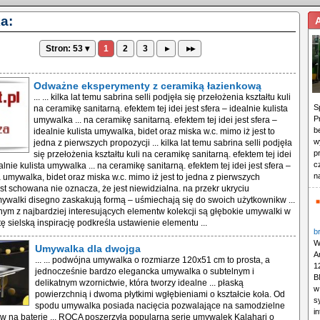
a:
Stron: 53 ▾
1
2
3
▸
▸▸
Odważne eksperymenty z ceramiką łazienkową
... ... kilka lat temu sabrina selli podjęła się przełożenia kształtu kuli
S
na ceramikę sanitarną. efektem tej idei jest sfera – idealnie kulista
P
umywalka ... na ceramikę sanitarną. efektem tej idei jest sfera –
b
idealnie kulista umywalka, bidet oraz miska w.c. mimo iż jest to
w
jedna z pierwszych propozycji ... kilka lat temu sabrina selli podjęła
p
się przełożenia kształtu kuli na ceramikę sanitarną. efektem tej idei
c
ealnie kulista umywalka ... na ceramikę sanitarną. efektem tej idei jest sfera –
n
a umywalka, bidet oraz miska w.c. mimo iż jest to jedna z pierwszych
jest schowana nie oznacza, że jest niewidzialna. na przekr ukryciu
walki disegno zaskakują formą – uśmiechają się do swoich użytkownikw ...
nym z najbardziej interesujących elementw kolekcji są głębokie umywalki w
. tę sielską inspirację podkreśla ustawienie elementu ...
b
W
Umywalka dla dwojga
A
... ... podwójna umywalka o rozmiarze 120x51 cm to prosta, a
1
jednocześnie bardzo elegancka umywalka o subtelnym i
B
delikatnym wzornictwie, która tworzy idealne ... płaską
w
powierzchnią i dwoma płytkimi wgłębieniami o kształcie koła. Od
s
spodu umywalka posiada nacięcia pozwalające na samodzielne
i
w na baterie ... ROCA poszerzyła popularną serię umywalek Kalahari o