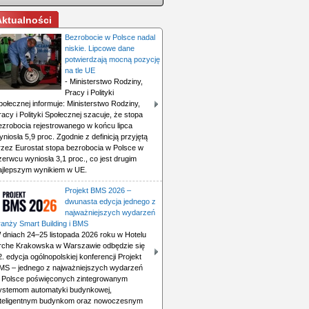
Aktualności
Bezrobocie w Polsce nadal
niskie. Lipcowe dane
potwierdzają mocną pozycję
na tle UE
- Ministerstwo Rodziny,
Pracy i Polityki
połecznej informuje: Ministerstwo Rodziny,
racy i Polityki Społecznej szacuje, że stopa
ezrobocia rejestrowanego w końcu lipca
yniosła 5,9 proc. Zgodnie z definicją przyjętą
rzez Eurostat stopa bezrobocia w Polsce w
zerwcu wyniosła 3,1 proc., co jest drugim
ajlepszym wynikiem w UE.
Projekt BMS 2026 –
dwunasta edycja jednego z
najważniejszych wydarzeń
ranży Smart Building i BMS
 dniach 24–25 listopada 2026 roku w Hotelu
rche Krakowska w Warszawie odbędzie się
2. edycja ogólnopolskiej konferencji Projekt
MS – jednego z najważniejszych wydarzeń
 Polsce poświęconych zintegrowanym
ystemom automatyki budynkowej,
nteligentnym budynkom oraz nowoczesnym