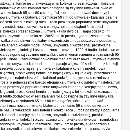
stokątnej formie jest największą w tej kolekcji i przeznaczona ... kosztuje
.dodatkowo w serii kalahari roca dostępne są trzy inne umywalki. dwie w
j w rozmiarach 65 cm i 80 cm długości, które ... zabudować dowolnymi
nowa umywalka blatowa o rozmiarze 59 cm. do umywalek kalahari idealnie
ć serii baterii z kolekcji roca ... roca poszerzyła popularną serię umywalek
ejny model. nowa, umywalka o wdzięcznej, prostokątnej formie jest
j kolekcji i przeznaczona ... umywalka dla dwojga ... najmłodsza z linii
ójna umywalka o rozmiarze 120x51 cm to prosta, a jednocześnie bardzo
alka o subtelnym i delikatnym wzornictwie ... roca poszerzyła popularną
 kalahari o kolejny model. nowa, umywalka o wdzięcznej, prostokątnej
większą w tej kolekcji i przeznaczona ... kosztuje 1329 zł brutto.dodatkowo w
 roca dostępne są trzy inne umywalki. dwie w wersji ściennej w rozmiarach 65
ugości, które ... zabudować dowolnymi meblami oraz nowa umywalka blatowa
 cm. do umywalek kalahari idealnie pasuje większość serii baterii z kolekcji
poszerzyła popularną serię umywalek kalahari o kolejny model. nowa,
ęcznej, prostokątnej formie jest największą w tej kolekcji i przeznaczona ...
wojga ... najmłodsza z linii kalahari podwójna umywalka o rozmiarze
rosta, a jednocześnie bardzo elegancka umywalka o subtelnym i delikatnym
. roca poszerzyła popularną serię umywalek kalahari o kolejny model. nowa,
ęcznej, prostokątnej formie jest największą w tej kolekcji i przeznaczona ...
zł brutto.dodatkowo w serii kalahari roca dostępne są trzy inne umywalki.
ściennej w rozmiarach 65 cm i 80 cm długości, które ... zabudować
lami oraz nowa umywalka blatowa o rozmiarze 59 cm. do umywalek
ie pasuje większość serii baterii z kolekcji roca ... roca poszerzyła popularną
 kalahari o kolejny model. nowa, umywalka o wdzięcznej, prostokątnej
większą w tej kolekcji i przeznaczona ... umywalka dla dwojga ... najmłodsza
ri podwójna umywalka o rozmiarze 120x51 cm to prosta, a jednocześnie
ka umywalka o subtelnym i delikatnym wzornictwie ... roca poszerzyła