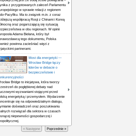
eopolitycznej jest ze sobą ściśle powiązana –
ynika z przygotowanych zaleceń Parlamentu
uropejskiego w sprawie relacji z regionem
ndo-Pacyfiku. Ma to związek m.in. z coraz
ciślejszą współpracą Rosji z Chinami i Koreą
ółnocną oraz pogarszającą się sytuacją
ezpieczeństwa w obu regionach. W opinii
uroposła Adama Bielana, który był
prawozdawcą tego dokumentu, Polska
ównież powinna zacieśniać więzi z
zjatyckimi partnerami.
Most dla energetyki —
Wrocław Bridge łączy
liderów w debacie o
bezpieczeństwie i
onkurencyjności
rocław Bridge to inicjatywa, która tworzy
rzestrzeń do pogłębionej debaty nad
luczowymi wyzwaniami stojącymi przed
olską energetyką i przemysłem. Wydarzenie
oncentruje się na odpowiedzialnym dialogu,
ymianie doświadczeń oraz poszukiwaniu
ealnych rozwiązań dla sektora w czasach
osnącej niepewności gospodarczej i
eopolitycznej.
« Następne
Poprzednie »