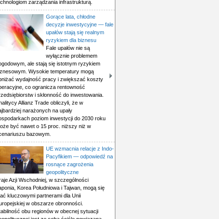
echnologiom zarządzania infrastrukturą.
Gorące lata, chłodne
decyzje inwestycyjne — fale
upałów stają się realnym
ryzykiem dla biznesu
Fale upałów nie są
wyłącznie problemem
ogodowym, ale stają się istotnym ryzykiem
iznesowym. Wysokie temperatury mogą
bniżać wydajność pracy i zwiększać koszty
peracyjne, co ogranicza rentowność
rzedsiębiorstw i skłonność do inwestowania.
nalitycy Allianz Trade obliczyli, że w
ajbardziej narażonych na upały
ospodarkach poziom inwestycji do 2030 roku
oże być nawet o 15 proc. niższy niż w
cenariuszu bazowym.
UE wzmacnia relacje z Indo-
Pacyfikiem — odpowiedź na
rosnące zagrożenia
geopolityczne
raje Azji Wschodniej, w szczególności
aponia, Korea Południowa i Tajwan, mogą się
tać kluczowymi partnerami dla Unii
uropejskiej w obszarze obronności.
tabilność obu regionów w obecnej sytuacji