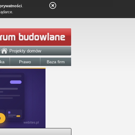
 prywatności
.
lądarce.
Projekty domów
łka
Prawo
Baza firm