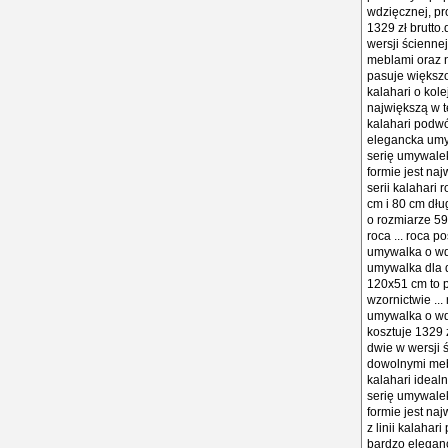
wdzięcznej, pro
1329 zł brutto
wersji ścienne
meblami oraz 
pasuje większoś
kalahari o kol
największą w te
kalahari podw
elegancka umyw
serię umywalek
formie jest naj
serii kalahari
cm i 80 cm dł
o rozmiarze 59
roca ... roca 
umywalka o wdzi
umywalka dla d
120x51 cm to p
wzornictwie ..
umywalka o wdzi
kosztuje 1329 
dwie w wersji 
dowolnymi meb
kalahari idealn
serię umywalek
formie jest naj
z linii kalaha
bardzo eleganc