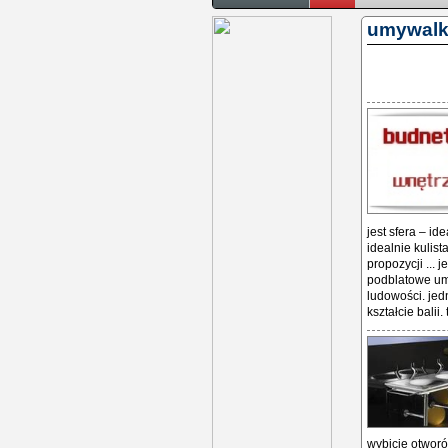
umywalk
jest sfera – id
idealnie kulist
propozycji ... 
podblatowe umy
ludowości. jed
kształcie balii
wybicie otworó