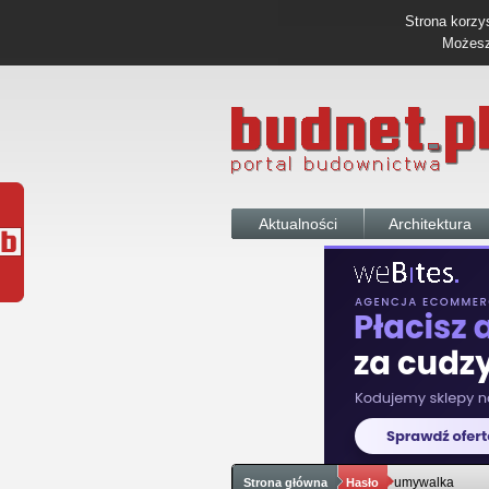
Strona korzys
Możesz 
Aktualności
Architektura
umywalka
Strona główna
Hasło