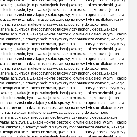
.trwają wakacje - okres beztroski, głwnie dla ... niedoczynność tarczycy czy
akacje, wakacje, a po wakacjach..trwają wakacje - okres beztroski, głwnie
ym letnim czasie, tryb ... wakacje, urządzanie mieszkania, zdrowie i jeden
nt – sen. często nie zdajemy sobie sprawy, że ma on ogromne znaczenie w
iu, zarówno ... natychmiast przestawić się na nowy tryb snu, dlatego już w
 dniach wakacji, najlepiej przyzwyczajać pociechę do „szkolnego
. anemia, cukrzyca, niedoczynność tarczycy czy mononukleoza.wakacje,
akacjach..trwają wakacje - okres beztroski, głwnie dla dzieci. w tym ... chorb
mia, cukrzyca, niedoczynność tarczycy czy mononukleoza.wakacje, wakacje,
.trwają wakacje - okres beztroski, głwnie dla ... niedoczynność tarczycy czy
akacje, wakacje, a po wakacjach..trwają wakacje - okres beztroski, głwnie
ym letnim czasie, tryb ... wakacje, urządzanie mieszkania, zdrowie i jeden
nt – sen. często nie zdajemy sobie sprawy, że ma on ogromne znaczenie w
iu, zarówno ... natychmiast przestawić się na nowy tryb snu, dlatego już w
 dniach wakacji, najlepiej przyzwyczajać pociechę do „szkolnego
. anemia, cukrzyca, niedoczynność tarczycy czy mononukleoza.wakacje,
akacjach..trwają wakacje - okres beztroski, głwnie dla dzieci. w tym ... chorb
mia, cukrzyca, niedoczynność tarczycy czy mononukleoza.wakacje, wakacje,
.trwają wakacje - okres beztroski, głwnie dla ... niedoczynność tarczycy czy
akacje, wakacje, a po wakacjach..trwają wakacje - okres beztroski, głwnie
ym letnim czasie, tryb ... wakacje, urządzanie mieszkania, zdrowie i jeden
nt – sen. często nie zdajemy sobie sprawy, że ma on ogromne znaczenie w
iu, zarówno ... natychmiast przestawić się na nowy tryb snu, dlatego już w
 dniach wakacji, najlepiej przyzwyczajać pociechę do „szkolnego
. anemia, cukrzyca, niedoczynność tarczycy czy mononukleoza.wakacje,
akacjach..trwają wakacje - okres beztroski, głwnie dla dzieci. w tym ... chorb
mia, cukrzyca, niedoczynność tarczycy czy mononukleoza.wakacje, wakacje,
.trwają wakacje - okres beztroski, głwnie dla ... niedoczynność tarczycy czy