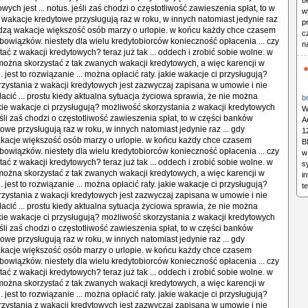
b
wych jest ... notus. jeśli zaś chodzi o częstotliwość zawieszenia spłat, to w
w
wakacje kredytowe przysługują raz w roku, w innych natomiast jedynie raz
p
odzą wakacje większość osób marzy o urlopie. w końcu każdy chce czasem
c
owiązków. niestety dla wielu kredytobiorców konieczność opłacenia ... czy
n
ać z wakacji kredytowych? teraz już tak ... oddech i zrobić sobie wolne. w
i można skorzystać z tak zwanych wakacji kredytowych, a więc karencji w
. jest to rozwiązanie ... można opłacić raty. jakie wakacje ci przysługują?
zystania z wakacji kredytowych jest zazwyczaj zapisana w umowie i nie
łacić ... prostu kiedy aktualna sytuacja życiowa sprawia, że nie można
b
jakie wakacje ci przysługują? możliwość skorzystania z wakacji kredytowych
W
 jeśli zaś chodzi o częstotliwość zawieszenia spłat, to w części banków
A
owe przysługują raz w roku, w innych natomiast jedynie raz ... gdy
1
kacje większość osób marzy o urlopie. w końcu każdy chce czasem
B
owiązków. niestety dla wielu kredytobiorców konieczność opłacenia ... czy
w
ać z wakacji kredytowych? teraz już tak ... oddech i zrobić sobie wolne. w
s
i można skorzystać z tak zwanych wakacji kredytowych, a więc karencji w
i
. jest to rozwiązanie ... można opłacić raty. jakie wakacje ci przysługują?
t
zystania z wakacji kredytowych jest zazwyczaj zapisana w umowie i nie
łacić ... prostu kiedy aktualna sytuacja życiowa sprawia, że nie można
jakie wakacje ci przysługują? możliwość skorzystania z wakacji kredytowych
 jeśli zaś chodzi o częstotliwość zawieszenia spłat, to w części banków
owe przysługują raz w roku, w innych natomiast jedynie raz ... gdy
kacje większość osób marzy o urlopie. w końcu każdy chce czasem
owiązków. niestety dla wielu kredytobiorców konieczność opłacenia ... czy
ać z wakacji kredytowych? teraz już tak ... oddech i zrobić sobie wolne. w
i można skorzystać z tak zwanych wakacji kredytowych, a więc karencji w
. jest to rozwiązanie ... można opłacić raty. jakie wakacje ci przysługują?
zystania z wakacji kredytowych jest zazwyczaj zapisana w umowie i nie