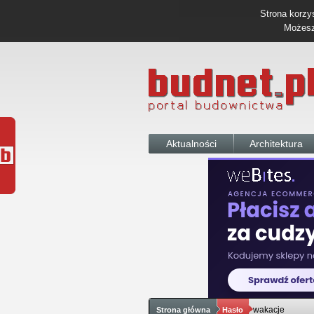
Strona korzys
Możesz 
Aktualności
Architektura
wakacje
Strona główna
Hasło