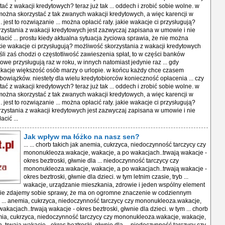
ać z wakacji kredytowych? teraz już tak ... oddech i zrobić sobie wolne. w
i można skorzystać z tak zwanych wakacji kredytowych, a więc karencji w
. jest to rozwiązanie ... można opłacić raty. jakie wakacje ci przysługują?
zystania z wakacji kredytowych jest zazwyczaj zapisana w umowie i nie
łacić ... prostu kiedy aktualna sytuacja życiowa sprawia, że nie można
jakie wakacje ci przysługują? możliwość skorzystania z wakacji kredytowych
 jeśli zaś chodzi o częstotliwość zawieszenia spłat, to w części banków
owe przysługują raz w roku, w innych natomiast jedynie raz ... gdy
kacje większość osób marzy o urlopie. w końcu każdy chce czasem
owiązków. niestety dla wielu kredytobiorców konieczność opłacenia ... czy
ać z wakacji kredytowych? teraz już tak ... oddech i zrobić sobie wolne. w
i można skorzystać z tak zwanych wakacji kredytowych, a więc karencji w
. jest to rozwiązanie ... można opłacić raty. jakie wakacje ci przysługują?
zystania z wakacji kredytowych jest zazwyczaj zapisana w umowie i nie
acić ...
Jak wpływ ma łóżko na nasz sen?
... ... chorb takich jak anemia, cukrzyca, niedoczynność tarczycy czy
mononukleoza.wakacje, wakacje, a po wakacjach..trwają wakacje -
okres beztroski, głwnie dla ... niedoczynność tarczycy czy
mononukleoza.wakacje, wakacje, a po wakacjach..trwają wakacje -
okres beztroski, głwnie dla dzieci. w tym letnim czasie, tryb ...
wakacje, urządzanie mieszkania, zdrowie i jeden wspólny element
 nie zdajemy sobie sprawy, że ma on ogromne znaczenie w codziennym
 ... anemia, cukrzyca, niedoczynność tarczycy czy mononukleoza.wakacje,
akacjach..trwają wakacje - okres beztroski, głwnie dla dzieci. w tym ... chorb
mia, cukrzyca, niedoczynność tarczycy czy mononukleoza.wakacje, wakacje,