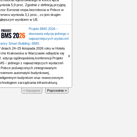
ezrobocia rejestrowanego w końcu lipca
yniosła 5,9 proc. Zgodnie z definicją przyjętą
rzez Eurostat stopa bezrobocia w Polsce w
zerwcu wyniosła 3,1 proc., co jest drugim
ajlepszym wynikiem w UE.
Projekt BMS 2026 –
dwunasta edycja jednego z
najważniejszych wydarzeń
ranży Smart Building i BMS
 dniach 24–25 listopada 2026 roku w Hotelu
rche Krakowska w Warszawie odbędzie się
2. edycja ogólnopolskiej konferencji Projekt
MS – jednego z najważniejszych wydarzeń
 Polsce poświęconych zintegrowanym
ystemom automatyki budynkowej,
nteligentnym budynkom oraz nowoczesnym
echnologiom zarządzania infrastrukturą.
« Następne
Poprzednie »