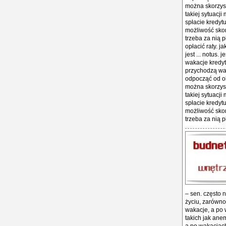
można skorzyst
takiej sytuacj
spłacie kredytu
możliwość skor
trzeba za nią p
opłacić raty. 
jest ... notus.
wakacje kredyt
przychodzą wa
odpocząć od ob
można skorzyst
takiej sytuacj
spłacie kredytu
możliwość skor
trzeba za nią pł
– sen. często
życiu, zarówno
wakacje, a po w
takich jak ane