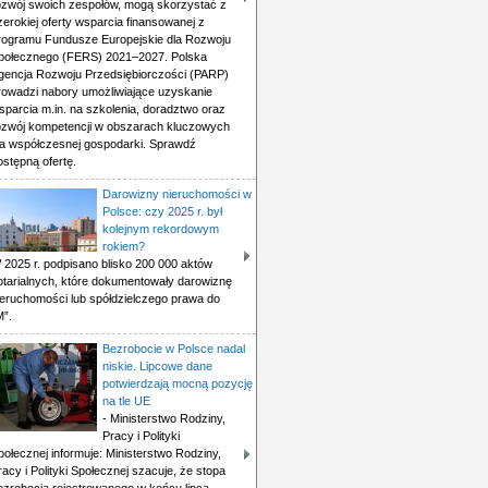
ozwój swoich zespołów, mogą skorzystać z
zerokiej oferty wsparcia finansowanej z
rogramu Fundusze Europejskie dla Rozwoju
połecznego (FERS) 2021–2027. Polska
gencja Rozwoju Przedsiębiorczości (PARP)
rowadzi nabory umożliwiające uzyskanie
sparcia m.in. na szkolenia, doradztwo oraz
ozwój kompetencji w obszarach kluczowych
la współczesnej gospodarki. Sprawdź
ostępną ofertę.
Darowizny nieruchomości w
Polsce: czy 2025 r. był
kolejnym rekordowym
rokiem?
 2025 r. podpisano blisko 200 000 aktów
otarialnych, które dokumentowały darowiznę
ieruchomości lub spółdzielczego prawa do
M”.
Bezrobocie w Polsce nadal
niskie. Lipcowe dane
potwierdzają mocną pozycję
na tle UE
- Ministerstwo Rodziny,
Pracy i Polityki
połecznej informuje: Ministerstwo Rodziny,
racy i Polityki Społecznej szacuje, że stopa