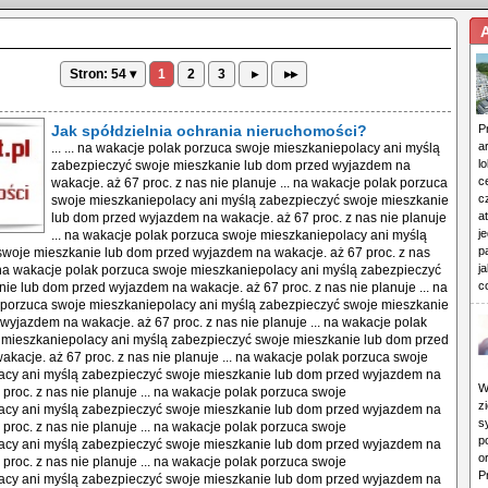
Stron: 54 ▾
1
2
3
▸
▸▸
Jak spółdzielnia ochrania nieruchomości?
P
a
... ... na wakacje polak porzuca swoje mieszkaniepolacy ani myślą
l
zabezpieczyć swoje mieszkanie lub dom przed wyjazdem na
c
wakacje. aż 67 proc. z nas nie planuje ... na wakacje polak porzuca
c
swoje mieszkaniepolacy ani myślą zabezpieczyć swoje mieszkanie
a
lub dom przed wyjazdem na wakacje. aż 67 proc. z nas nie planuje
j
... na wakacje polak porzuca swoje mieszkaniepolacy ani myślą
p
swoje mieszkanie lub dom przed wyjazdem na wakacje. aż 67 proc. z nas
j
. na wakacje polak porzuca swoje mieszkaniepolacy ani myślą zabezpieczyć
c
ie lub dom przed wyjazdem na wakacje. aż 67 proc. z nas nie planuje ... na
 porzuca swoje mieszkaniepolacy ani myślą zabezpieczyć swoje mieszkanie
wyjazdem na wakacje. aż 67 proc. z nas nie planuje ... na wakacje polak
 mieszkaniepolacy ani myślą zabezpieczyć swoje mieszkanie lub dom przed
kacje. aż 67 proc. z nas nie planuje ... na wakacje polak porzuca swoje
acy ani myślą zabezpieczyć swoje mieszkanie lub dom przed wyjazdem na
W
 proc. z nas nie planuje ... na wakacje polak porzuca swoje
z
acy ani myślą zabezpieczyć swoje mieszkanie lub dom przed wyjazdem na
s
 proc. z nas nie planuje ... na wakacje polak porzuca swoje
p
acy ani myślą zabezpieczyć swoje mieszkanie lub dom przed wyjazdem na
o
 proc. z nas nie planuje ... na wakacje polak porzuca swoje
P
acy ani myślą zabezpieczyć swoje mieszkanie lub dom przed wyjazdem na