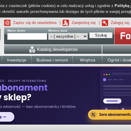
ta z ciasteczek (plików cookies) w celu realizacji usług i zgodnie z
Polityką
określić warunki przechowywania lub dostępu do tych plików w swojej przeg
Zapisz się do newslettera
|
Zarejestruj się
|
Zaloguj się
Wpisz słowo
Wybierz dział
Szukaj
Katalog deweloperów
Inwestycje
Budowa i remont
Wnętrza
Ogród i dzia