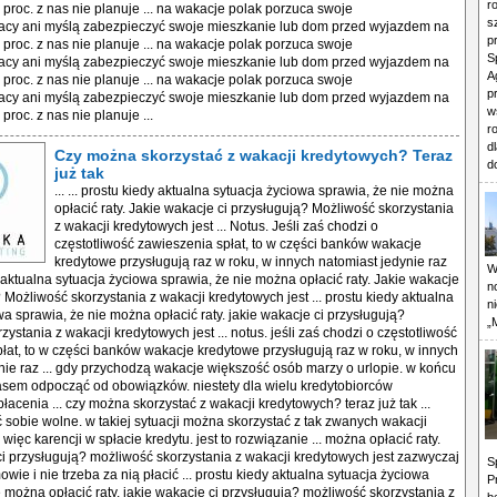
r
 proc. z nas nie planuje ... na wakacje polak porzuca swoje
s
acy ani myślą zabezpieczyć swoje mieszkanie lub dom przed wyjazdem na
p
 proc. z nas nie planuje ... na wakacje polak porzuca swoje
S
acy ani myślą zabezpieczyć swoje mieszkanie lub dom przed wyjazdem na
A
 proc. z nas nie planuje ... na wakacje polak porzuca swoje
p
acy ani myślą zabezpieczyć swoje mieszkanie lub dom przed wyjazdem na
w
proc. z nas nie planuje ...
r
d
Czy można skorzystać z wakacji kredytowych? Teraz
d
już tak
... ... prostu kiedy aktualna sytuacja życiowa sprawia, że nie można
opłacić raty. Jakie wakacje ci przysługują? Możliwość skorzystania
z wakacji kredytowych jest ... Notus. Jeśli zaś chodzi o
częstotliwość zawieszenia spłat, to w części banków wakacje
kredytowe przysługują raz w roku, w innych natomiast jedynie raz
W
y aktualna sytuacja życiowa sprawia, że nie można opłacić raty. Jakie wakacje
n
 Możliwość skorzystania z wakacji kredytowych jest ... prostu kiedy aktualna
n
wa sprawia, że nie można opłacić raty. jakie wakacje ci przysługują?
„
ystania z wakacji kredytowych jest ... notus. jeśli zaś chodzi o częstotliwość
łat, to w części banków wakacje kredytowe przysługują raz w roku, w innych
nie raz ... gdy przychodzą wakacje większość osób marzy o urlopie. w końcu
asem odpocząć od obowiązków. niestety dla wielu kredytobiorców
acenia ... czy można skorzystać z wakacji kredytowych? teraz już tak ...
ć sobie wolne. w takiej sytuacji można skorzystać z tak zwanych wakacji
więc karencji w spłacie kredytu. jest to rozwiązanie ... można opłacić raty.
ci przysługują? możliwość skorzystania z wakacji kredytowych jest zazwyczaj
S
ie i nie trzeba za nią płacić ... prostu kiedy aktualna sytuacja życiowa
P
e można opłacić raty. jakie wakacje ci przysługują? możliwość skorzystania z