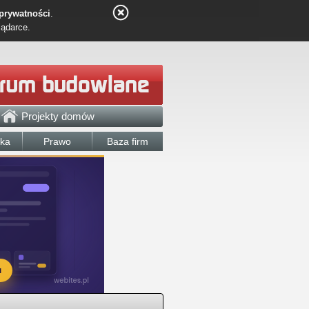
 prywatności
.
lądarce.
Projekty domów
łka
Prawo
Baza firm