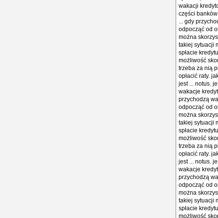
wakacji kredyto
części banków 
... gdy przych
odpocząć od ob
można skorzyst
takiej sytuacj
spłacie kredytu
możliwość skor
trzeba za nią p
opłacić raty. 
jest ... notus.
wakacje kredyt
przychodzą wa
odpocząć od ob
można skorzyst
takiej sytuacj
spłacie kredytu
możliwość skor
trzeba za nią p
opłacić raty. 
jest ... notus.
wakacje kredyt
przychodzą wa
odpocząć od ob
można skorzyst
takiej sytuacj
spłacie kredytu
możliwość skor