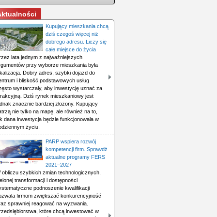
Aktualności
Kupujący mieszkania chcą
dziś czegoś więcej niż
dobrego adresu. Liczy się
całe miejsce do życia
rzez lata jednym z najważniejszych
rgumentów przy wyborze mieszkania była
okalizacja. Dobry adres, szybki dojazd do
entrum i bliskość podstawowych usług
zęsto wystarczały, aby inwestycję uznać za
trakcyjną. Dziś rynek mieszkaniowy jest
ednak znacznie bardziej złożony. Kupujący
atrzą nie tylko na mapę, ale również na to,
ak dana inwestycja będzie funkcjonowała w
odziennym życiu.
PARP wspiera rozwój
kompetencji firm. Sprawdź
aktualne programy FERS
2021–2027
 obliczu szybkich zmian technologicznych,
ielonej transformacji i dostępności
ystematyczne podnoszenie kwalifikacji
ozwala firmom zwiększać konkurencyjność
raz sprawniej reagować na wyzwania.
rzedsiębiorstwa, które chcą inwestować w