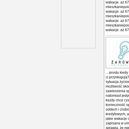
wakacje. aż 67
mieszkaniepol
wakacje. aż 67
mieszkaniepol
wakacje. aż 67
mieszkaniepol
wakacje. aż 67 
... prostu kied
ci przysługują?
sytuacja życio
możliwość skorz
zawieszenia sp
natomiast jedy
każdy chce cz
konieczność opł
oddech i zrobi
kredytowych, a 
jakie wakacje 
zapisana w umow
sprawia, że ni