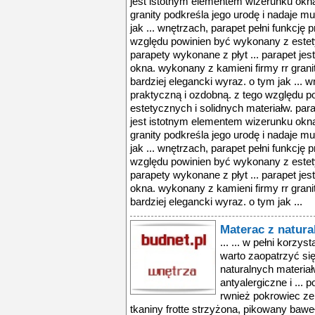
jest istotnym elementem wizerunku okna
granity podkreśla jego urodę i nadaje mu
jak ... wnętrzach, parapet pełni funkcję 
względu powinien być wykonany z estety
parapety wykonane z płyt ... parapet je
okna. wykonany z kamieni firmy rr grani
bardziej elegancki wyraz. o tym jak ... w
praktyczną i ozdobną. z tego względu 
estetycznych i solidnych materiałw. para
jest istotnym elementem wizerunku okna
granity podkreśla jego urodę i nadaje mu
jak ... wnętrzach, parapet pełni funkcję 
względu powinien być wykonany z estety
parapety wykonane z płyt ... parapet je
okna. wykonany z kamieni firmy rr grani
bardziej elegancki wyraz. o tym jak ...
Materac z natura
... ... w pełni korzy
warto zaopatrzyć s
naturalnych materiałw
antyalergiczne i ... 
rwnież pokrowiec ze
tkaniny frotte strzyżona, pikowany bawełn