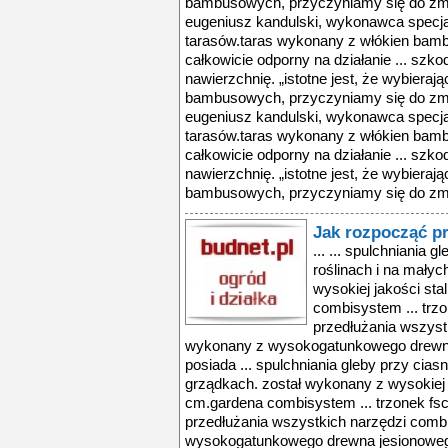
bambusowych, przyczyniamy się do zmni
eugeniusz kandulski, wykonawca specja
tarasów.taras wykonany z włókien bamb
całkowicie odporny na działanie ... szk
nawierzchnię. „istotne jest, że wybieraj
bambusowych, przyczyniamy się do zmni
eugeniusz kandulski, wykonawca specja
tarasów.taras wykonany z włókien bamb
całkowicie odporny na działanie ... szk
nawierzchnię. „istotne jest, że wybieraj
bambusowych, przyczyniamy się do zmni
Jak rozpocząć p
... ... spulchniania 
roślinach i na mały
wysokiej jakości sta
combisystem ... trz
przedłużania wszyst
wykonany z wysokogatunkowego drewna j
posiada ... spulchniania gleby przy cias
grządkach. został wykonany z wysokiej j
cm.gardena combisystem ... trzonek fs
przedłużania wszystkich narzędzi com
wysokogatunkowego drewna jesionowego, 