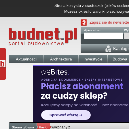
Strona korzysta z ciasteczek (plików cookies
Możesz określić warunki przechowywani
Zapisz się do newslette
Wpisz słowo
Wyb
Katalog
Aktualności
Architektura
Inwestycje
Budowa i
wykonany z
Strona główna
Hasło