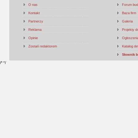
O nas
Forum bu
Kontakt
Baza firm
Partnerzy
Galeria
Reklama
Projekty 
Opinie
Ogłoszenia
Zostań redaktorem
Katalog d
Słownik 
/*
*/