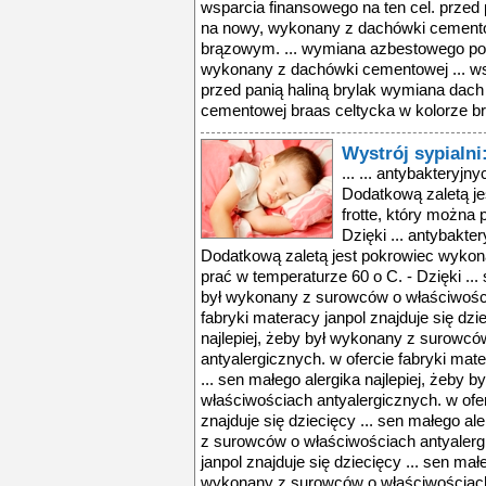
wsparcia finansowego na ten cel. przed
na nowy, wykonany z dachówki cemento
brązowym. ... wymiana azbestowego p
wykonany z dachówki cementowej ... ws
przed panią haliną brylak wymiana dac
cementowej braas celtycka w kolorze br
Wystrój sypialni
... ... antybakteryj
Dodatkową zaletą je
frotte, który można 
Dzięki ... antybakt
Dodatkową zaletą jest pokrowiec wykona
prać w temperaturze 60 o C. - Dzięki ... 
był wykonany z surowców o właściwości
fabryki materacy janpol znajduje się dzi
najlepiej, żeby był wykonany z surowc
antyalergicznych. w ofercie fabryki mate
... sen małego alergika najlepiej, żeby
właściwościach antyalergicznych. w ofer
znajduje się dziecięcy ... sen małego al
z surowców o właściwościach antyalergi
janpol znajduje się dziecięcy ... sen małe
wykonany z surowców o właściwościach 