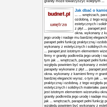
granity może towarzyszyć kolejnym ...
Jak dbać o kami
... ... wnętrzach, pa
ozdobną. z tego wz
estetycznych i soli
z płyt ... parapet j
okna. wykonany z kam
jego urodę i nadaje mu bardziej eleganck
parapet pełni funkcję praktyczną i ozdo
wykonany z estetycznych i solidnych ma
... parapet jest istotnym elementem wi
firmy rr granity podkreśla jego urodę i 
tym jak ... wnętrzach, parapet pełni fun
względu powinien być wykonany z estety
parapety wykonane z płyt ... parapet je
okna. wykonany z kamieni firmy rr grani
bardziej elegancki wyraz. o tym jak ... w
praktyczną i ozdobną. z tego względu 
estetycznych i solidnych materiałw. para
jest istotnym elementem wizerunku okna
granity podkreśla jego urodę i nadaje mu
jak ... wnętrzach, parapet pełni funkcję 
względu powinien być wykonany z estety