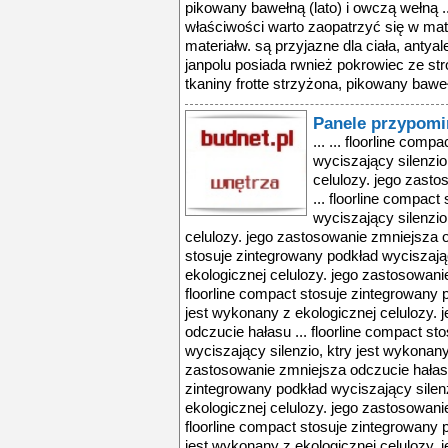
pikowany bawełną (lato) i owczą wełną .
właściwości warto zaopatrzyć się w ma
materiałw. są przyjazne dla ciała, antyal
janpolu posiada rwnież pokrowiec ze str
tkaniny frotte strzyżona, pikowany baweł
Panele przypomi
... ... floorline com
wyciszający silenzio
celulozy. jego zast
... floorline compac
wyciszający silenzio
celulozy. jego zastosowanie zmniejsza o
stosuje zintegrowany podkład wyciszając
ekologicznej celulozy. jego zastosowani
floorline compact stosuje zintegrowany p
jest wykonany z ekologicznej celulozy.
odczucie hałasu ... floorline compact s
wyciszający silenzio, ktry jest wykonany
zastosowanie zmniejsza odczucie hałasu 
zintegrowany podkład wyciszający silenz
ekologicznej celulozy. jego zastosowani
floorline compact stosuje zintegrowany p
jest wykonany z ekologicznej celulozy.