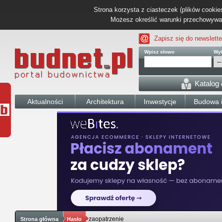
Strona korzysta z ciasteczek (plików cookies
Możesz określić warunki przechowywani
Zapisz się do newslette
Wpisz słowo
Wyb
Katalog
Aktualności
Architektura
Inwestycje
Budowa i
zaopatrzenie
Strona główna
Hasło