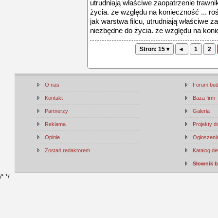
utrudniają właściwe zaopatrzenie trawn
życia. ze względu na konieczność ... ro
jak warstwa filcu, utrudniają właściwe 
niezbędne do życia. ze względu na koni
Stron: 15 ▾
◂
1
2
O nas
Forum bu
Kontakt
Baza firm
Partnerzy
Galeria
Reklama
Projekty 
Opinie
Ogłoszenia
Zostań redaktorem
Katalog d
Słownik 
/*
*/