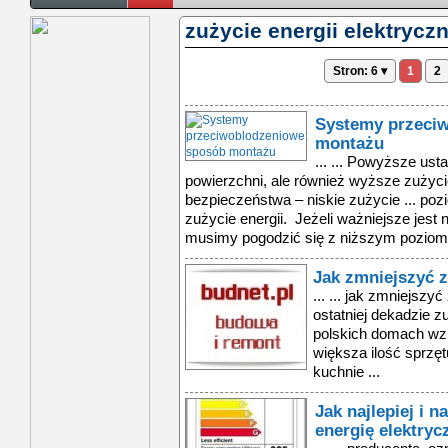
zużycie energii elektryczn
Stron: 6 ▾
1
2
Systemy przeci
montażu
... ... Powyższe us
powierzchni, ale również wyższe zużycie
bezpieczeństwa – niskie zużycie ... po
zużycie energii. Jeżeli ważniejsze jest n
musimy pogodzić się z niższym poziom
Jak zmniejszyć z
... ... jak zmniejszyć
ostatniej dekadzie z
polskich domach wz
większa ilość sprzę
kuchnie ...
Jak najlepiej i 
energię elektryc