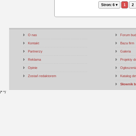
Stron: 6 ▾
1
2
O nas
Forum bu
Kontakt
Baza firm
Partnerzy
Galeria
Reklama
Projekty 
Opinie
Ogłoszenia
Zostań redaktorem
Katalog d
Słownik 
/*
*/