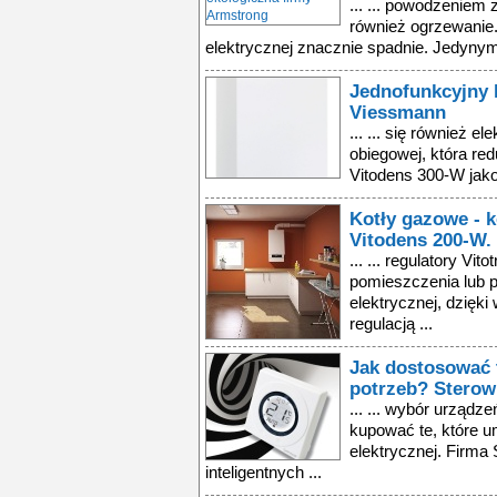
... ... powodzeniem z
również ogrzewanie.
elektrycznej znacznie spadnie. Jedynym
Jednofunkcyjny 
Viessmann
... ... się również 
obiegowej, która red
Vitodens 300-W jako ź
Kotły gazowe - 
Vitodens 200-W.
... ... regulatory Vi
pomieszczenia lub 
elektrycznej, dzięki
regulacją ...
Jak dostosować 
potrzeb? Sterow
... ... wybór urząd
kupować te, które u
elektrycznej. Firma 
inteligentnych ...