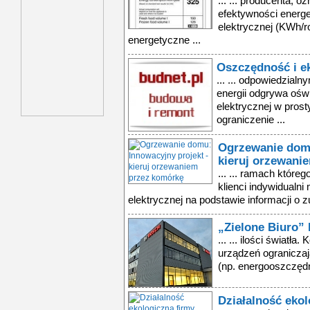
... ... producenta, 
efektywności energe
elektrycznej (KWh/r
energetyczne ...
Oszczędność i e
... ... odpowiedzial
energii odgrywa oświ
elektrycznej w prost
ograniczenie ...
Ogrzewanie domu
kieruj orzewani
... ... ramach któr
klienci indywidualni
elektrycznej na podstawie informacji o 
„Zielone Biuro”
... ... ilości światł
urządzeń ograniczaj
(np. energooszczędny
Działalność eko