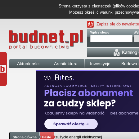
Strona korzysta z ciasteczek (plików cookies
Możesz określić warunki przechowywani
Zapisz się do newslette
Wpisz słowo
Wyb
Katalog
Aktualności
Architektura
Inwestycje
Budowa i
zużycie energii elektrycznej
Strona główna
Hasło