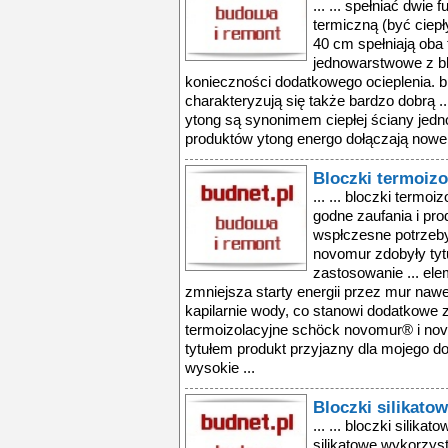
... ... spełniać dwie
termiczną (być ciepł
40 cm spełniają oba 
jednowarstwowe z bl
konieczności dodatkowego ocieplenia. b
charakteryzują się także bardzo dobrą ...
ytong są synonimem ciepłej ściany jedn
produktów ytong energo dołączają nowe b
Bloczki termoizo
... ... bloczki termo
godne zaufania i pr
wspłczesne potrzeby 
novomur zdobyły tyt
zastosowanie ... el
zmniejsza starty energii przez mur nawe
kapilarnie wody, co stanowi dodatkowe z
termoizolacyjne schöck novomur® i nov
tytułem produkt przyjazny dla mojego d
wysokie ...
Bloczki silikato
... ... bloczki silika
silikatowe wykorzys