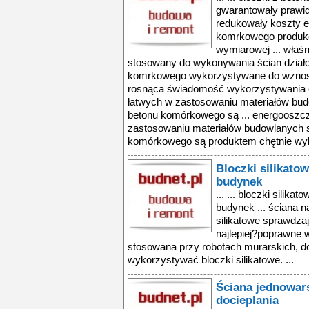
gwarantowały prawid
redukowały koszty ek
komrkowego produko
wymiarowej ... właś
stosowany do wykonywania ścian działo
komrkowego wykorzystywane do wznosz
rosnąca świadomość wykorzystywania 
łatwych w zastosowaniu materiałów bud
betonu komórkowego są ... energooszc
zastosowaniu materiałów budowlanych s
komórkowego są produktem chętnie wyb
Bloczki silikato
budynek
... ... bloczki silik
budynek ... ściana n
silikatowe sprawdzaj
najlepiej?poprawne w
stosowana przy robotach murarskich, 
wykorzystywać bloczki silikatowe. ...
Ściana jednowar
docieplania