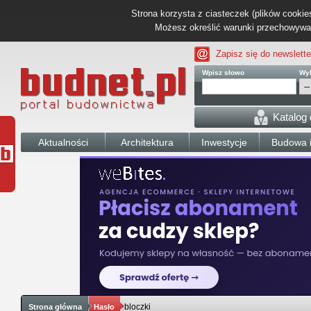
Strona korzysta z ciasteczek (plików cookies
Możesz określić warunki przechowywani
Zapisz się do newslette
Wpisz słowo
Wyb
Katalog
Aktualności
Architektura
Inwestycje
Budowa i
bloczki
Strona główna
Hasło