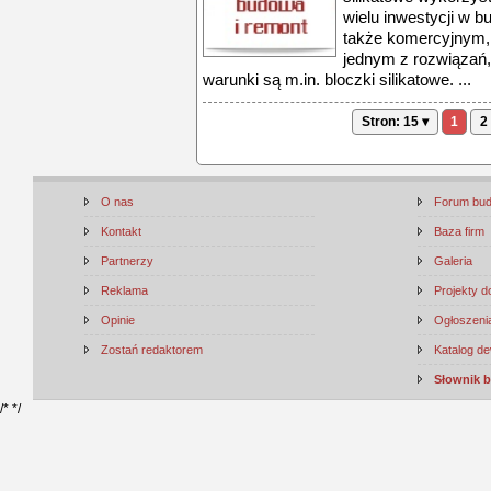
wielu inwestycji w 
także komercyjnym, o
jednym z rozwiązań,
warunki są m.in. bloczki silikatowe. ...
Stron: 15 ▾
1
2
O nas
Forum bu
Kontakt
Baza firm
Partnerzy
Galeria
Reklama
Projekty 
Opinie
Ogłoszenia
Zostań redaktorem
Katalog d
Słownik 
/*
*/