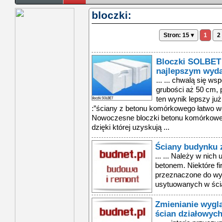
bloczki:
Stron: 15 ▾
1
2
Bloczki SOLBET
najlepszym wyd
... ... chwalą się w
grubości aż 50 cm,
ten wynik lepszy już
:”ściany z betonu komórkowego łatwo wc
Nowoczesne bloczki betonu komórkoweg
dzięki której uzyskują ...
Ściany budynku 
... ... Należy w nich
betonem. Niektóre fi
przeznaczone do wy
usytuowanych w ścia
Zmienianie wygl
ścian działowyc