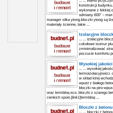
... ... interio przyc
konstrukcji budynku.–
wykonane z lekkiej 
odmiany 600" – mwi p
manager silka ytong.bloczki ytong są lże
materiały ścienne, takie ...
Izolacyjne blocz
... ... izolacyjne blo
cokołowe isomur plu
zminimalizować stra
poczucie komfortu p
Wysokiej jakości
... ... wysokiej jakoś
termoizolacyjności. o
w skład ktrej wchodzą
wpust z białego beto
bloczki na piro-wpu
oraz termbloq eco, bloczki z szarego be
cienkich spoin.[link1]termbloq ...
Bloczki z beton
... ... bloczki z bet