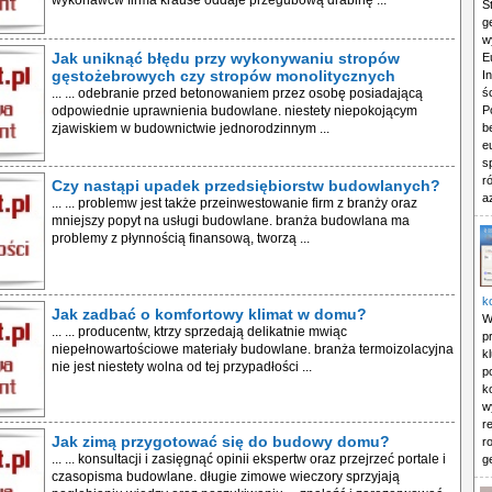
wykonawcw firma krause oddaje przegubową drabinę ...
S
g
w
Jak uniknąć błędu przy wykonywaniu stropów
E
gęstożebrowych czy stropów monolitycznych
I
... ... odebranie przed betonowaniem przez osobę posiadającą
ś
odpowiednie uprawnienia budowlane. niestety niepokojącym
P
zjawiskiem w budownictwie jednorodzinnym ...
b
e
s
r
Czy nastąpi upadek przedsiębiorstw budowlanych?
a
... ... problemw jest także przeinwestowanie firm z branży oraz
mniejszy popyt na usługi budowlane. branża budowlana ma
problemy z płynnością finansową, tworzą ...
k
Jak zadbać o komfortowy klimat w domu?
W
... ... producentw, ktrzy sprzedają delikatnie mwiąc
p
niepełnowartościowe materiały budowlane. branża termoizolacyjna
k
nie jest niestety wolna od tej przypadłości ...
p
k
w
r
Jak zimą przygotować się do budowy domu?
r
... ... konsultacji i zasięgnąć opinii ekspertw oraz przejrzeć portale i
g
czasopisma budowlane. długie zimowe wieczory sprzyjają