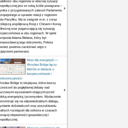
tabilność obu regionów w obecnej sytuacji
eopolitycznej jest ze sobą ściśle powiązana –
ynika z przygotowanych zaleceń Parlamentu
uropejskiego w sprawie relacji z regionem
ndo-Pacyfiku. Ma to związek m.in. z coraz
ciślejszą współpracą Rosji z Chinami i Koreą
ółnocną oraz pogarszającą się sytuacją
ezpieczeństwa w obu regionach. W opinii
uroposła Adama Bielana, który był
prawozdawcą tego dokumentu, Polska
ównież powinna zacieśniać więzi z
zjatyckimi partnerami.
Most dla energetyki —
Wrocław Bridge łączy
liderów w debacie o
bezpieczeństwie i
onkurencyjności
rocław Bridge to inicjatywa, która tworzy
rzestrzeń do pogłębionej debaty nad
luczowymi wyzwaniami stojącymi przed
olską energetyką i przemysłem. Wydarzenie
oncentruje się na odpowiedzialnym dialogu,
ymianie doświadczeń oraz poszukiwaniu
ealnych rozwiązań dla sektora w czasach
osnącej niepewności gospodarczej i
eopolitycznej.