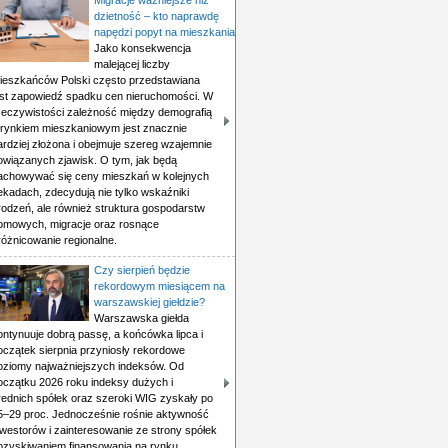
Migracje ważniejsze niż
dzietność – kto naprawdę
napędzi popyt na mieszkania
Jako konsekwencja
malejącej liczby
ieszkańców Polski często przedstawiana
est zapowiedź spadku cen nieruchomości. W
zeczywistości zależność między demografią
 rynkiem mieszkaniowym jest znacznie
ardziej złożona i obejmuje szereg wzajemnie
owiązanych zjawisk. O tym, jak będą
achowywać się ceny mieszkań w kolejnych
ekadach, zdecydują nie tylko wskaźniki
rodzeń, ale również struktura gospodarstw
omowych, migracje oraz rosnące
różnicowanie regionalne.
Czy sierpień będzie
rekordowym miesiącem na
warszawskiej giełdzie?
Warszawska giełda
ontynuuje dobrą passę, a końcówka lipca i
oczątek sierpnia przyniosły rekordowe
oziomy najważniejszych indeksów. Od
oczątku 2026 roku indeksy dużych i
rednich spółek oraz szeroki WIG zyskały po
5–29 proc. Jednocześnie rośnie aktywność
nwestorów i zainteresowanie ze strony spółek
ozyskiwaniem finansowania na rynku