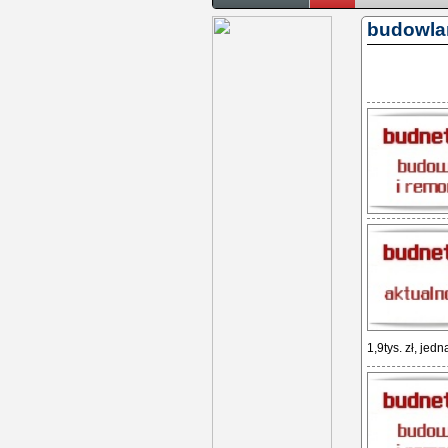
budowla
1,9tys. zł, jedna