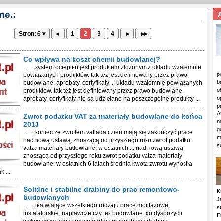
ne.:
Stron: 6 ▾
◂
1
2
3
4
▸
▸▸
Co wpływa na koszt chemii budowlanej?
... ... system ociepleń jest produktem złożonym z układu wzajemnie
p
powiązanych produktów. tak też jest definiowany przez prawo
b
budowlane. aprobaty, certyfikaty ... układu wzajemnie powiązanych
o
produktów. tak też jest definiowany przez prawo budowlane.
o
aprobaty, certyfikaty nie są udzielane na poszczególne produkty ...
p
A
Zwrot podatku VAT za materiały budowlane do końca
n
2013
g
... ... koniec ze zwrotem vatlada dzień mają się zakończyć prace
m
nad nową ustawą, znoszącą od przyszłego roku zwrot podatku
s
vatza materiały budowlane. w ostatnich ... nad nową ustawą,
znoszącą od przyszłego roku zwrot podatku vatza materiały
budowlane. w ostatnich 6 latach średnia kwota zwrotu wynosiła
k ...
Solidne i stabilne drabiny do prac remontowo-
K
budowlanych
J
... ... ułatwiające wszelkiego rodzaju prace montażowe,
s
instalatorskie, naprawcze czy też budowlane. do dyspozycji
E