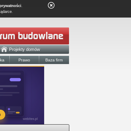
 prywatności
.
lądarce.
Projekty domów
łka
Prawo
Baza firm