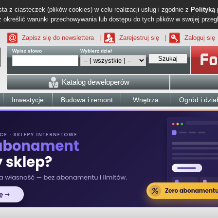
ta z ciasteczek (plików cookies) w celu realizacji usług i zgodnie z
Polityką
określić warunki przechowywania lub dostępu do tych plików w swojej przeg
Zapisz się do newslettera
|
Zarejestruj się
|
Zaloguj się
Wpisz słowo
Wybierz dział
Szukaj
Katalog deweloperów
Inwestycje
Budowa i remont
Wnętrza
Ogród i dzia