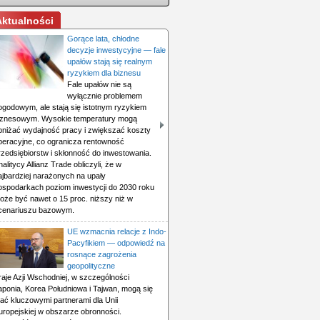
Aktualności
Gorące lata, chłodne
decyzje inwestycyjne — fale
upałów stają się realnym
ryzykiem dla biznesu
Fale upałów nie są
wyłącznie problemem
ogodowym, ale stają się istotnym ryzykiem
iznesowym. Wysokie temperatury mogą
bniżać wydajność pracy i zwiększać koszty
peracyjne, co ogranicza rentowność
rzedsiębiorstw i skłonność do inwestowania.
nalitycy Allianz Trade obliczyli, że w
ajbardziej narażonych na upały
ospodarkach poziom inwestycji do 2030 roku
oże być nawet o 15 proc. niższy niż w
cenariuszu bazowym.
UE wzmacnia relacje z Indo-
Pacyfikiem — odpowiedź na
rosnące zagrożenia
geopolityczne
raje Azji Wschodniej, w szczególności
aponia, Korea Południowa i Tajwan, mogą się
tać kluczowymi partnerami dla Unii
uropejskiej w obszarze obronności.