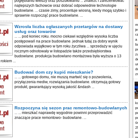
pogłębianiu wiedzy oraz poszukiwaniu ... znaleźć i zarezerwować
najlepszych fachowcw oraz dobrać odpowiednie technologie
budowlane. ... czasie zimy, procentuje wiosną, kiedy mogą szybko i
sprawnie rozpocząć prace budowlane. ...
m
Wzrosła liczba ogłaszanych przetargów na dostawy
j
usług oraz towarów
r
... ... pod koniec roku. mocno ciekawi względnie wysoka liczba
a
postępowań na prace budowlane. jednak tutaj za dobry wynik
b
odpowiada wyjątkowo w tym roku życzliwa ... sprzedaży w ujęciu
p
rocznym odnotowały w listopadzie także przedsiębiorstwa
z
budowlane. produkcja budowlano montażowa była wyższa o 13
d
 rokiem ...
u
d
Budować dom czy kupić mieszkanie?
z
... ... gotowego domu, nie muszą martwić się o pozwolenia,
przyłączenia mediw, rozwiązania budowlane. otrzymują gotowy
produkt, gwarantujący wysoką jakość &ndash ...
k
Rozpoczyna się sezon prac remontowo-budowlanych
p
... ... mieszkać naprawdę wygodnie powinni przeprowadzić
p
znaczące prace remontowo- budowlane. ...
p
ś
2
i
p