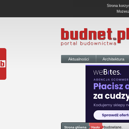
Strona korzys
Możesz 
Aktualności
Architektura
budowlane.
Strona główna
Hasło