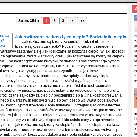
Stron: 359 ▾
1
2
3
▸
▸▸
Jak rozliczane są koszty za ciepło? Podzielniki ciepła
k
W
... ... Jak rozliczane są koszty za ciepło? Podzielniki ciepła ... liczane są koszty za ciepło? Podzielniki ciepła ... niejeden z mieszkańców Warszawy zastanawia się, jak rozliczane są koszty za ciepło. W jaki sposób i kto ustala ceny za ogrzewanie, wystawia faktury oraz ... jak rozliczane są koszty za ciepło? podzielniki ciepła ... na koszt ogrzewania budynku zasilanego z warszawskiego systemu ciepłowniczego wpływają podstawowe czynniki, takie jak: koszt wyprodukowania ciepła ustalany ... ciepłowniczego wpływają podstawowe czynniki, takie jak: koszt wyprodukowania ciepła ustalany przez producenta oraz opłaty za dostawy ciepła pobierane przez ... złożyć reklamację – te i inne wątpliwości wyjaśniają eksperci warszawskiego ciepła. ... ilości zużytego przez nich ciepła. - "istotne jest racjonalne gospodarowanie ciepłem w mieszkaniach, czyli: ustawienie odpowiedniej temperatury, używanie ... jak rozliczane są koszty za ciepło? podzielniki ciepła ... na koszt ogrzewania budynku zasilanego z warszawskiego systemu ciepłowniczego wpływają podstawowe czynniki, takie jak: koszt wyprodukowania ciepła ustalany ... przeglądając comiesięczne rachunki, z pewnością niejeden z mieszkańców warszawy zastanawia się, jak rozliczane są koszty za ciepło. w jaki sposób i kto ... niejeden z mieszkańców warszawy zastanawia się, jak rozliczane są koszty za ciepło. w jaki sposób i kto ustala ceny za ogrzewanie, wystawia faktury oraz ... jak rozliczane są koszty za ciepło? podzielniki ciepła ... na koszt ogrzewania budynku zasilanego z warszawskiego systemu ciepłowniczego wpływają podstawowe czynniki, takie jak: koszt wyprodukowania ciepła ustalany ... ciepłowniczego wpływają podstawowe czynniki, takie jak: koszt wyprodukowania ciepła ustalany przez producenta oraz opłaty za dostawy ciepła pobierane przez ... złożyć reklamację – te i inne wątpliwości wyjaśniają eksperci warszawskiego ciepła. ... ilości zużytego przez nich ciepła. - "istotne jest racjonalne gospodarowanie ciepłem w mieszkaniach, czyli: ustawienie odpowiedniej temperatury, używanie ... jak rozliczane są koszty za ciepło? podzielniki ciepła ... na koszt ogrzewania budynku zasilanego z warszawskiego systemu ciepłowniczego wpływają podstawowe czynniki, takie jak: koszt wyprodukowania ciepła ustalany ... przeglądając comiesięczne rachunki, z pewnością niejeden z mieszkańców warszawy zastanawia się, jak rozliczane są koszty za ciepło. w jaki sposób i kto ... niejeden z mieszkańców warszawy zastanawia się, jak rozliczane są koszty za ciepło. w jaki sposób i kto ustala ceny za ogrzewanie, wystawia faktury oraz ... jak rozliczane są koszty za ciepło? podzielniki ciepła ... na koszt ogrzewania budynku zasilanego z warszawskiego systemu ciepłowniczego wpływają podstawowe czynniki, takie jak: koszt wyprodukowania ciepła ustalany ... ciepłowniczego wpływają podstawowe czynniki, takie jak: koszt wyprodukowania ciepła ustalany przez producenta oraz opłaty za dostawy ciepła pobierane przez ... złożyć reklamację – te i inne wątpliwości wyjaśniają eksperci warszawskiego ciepła. ... ilości zużytego przez nich ciepła. - "istotne jest racjonalne gospodarowanie ciepłem w mieszkaniach, czyli: ustawienie odpowiedniej temperatury, używanie ... jak rozliczane są koszty za ciepło? podzielniki ciepła ... na koszt ogrzewania budynku zasilanego z warszawskiego systemu ciepłowniczego wpływają podstawowe czynniki, takie jak: koszt wyprodukowania ciepła ustalany ... przeglądając comiesięczne rachunki, z pewnością niejeden z mieszkańców warszawy zastanawia się, jak rozliczane są koszty za ciepło. w jaki sposób i kto ... niejeden z mieszkańców warszawy zastanawia się, jak rozliczane są koszty za ciepło. w jaki sposób i kto ustala ceny za ogrzewanie, wystawia faktury oraz ... jak rozliczane są koszty za ciepło? podzielniki ciepła ... na koszt ogrzewania budynku zasilanego z warszawskiego systemu ciepłowniczego wpływają podstawowe czynniki, takie jak: koszt wyprodukowania ciepła ustalany ... ciepłowniczego wpływają podstawowe czynniki, takie jak: koszt wyprodukowania ciepła ustalany przez producenta oraz opłaty za dostawy ciepła pobierane przez ... złożyć reklamację – te i inne wątpliwości wyjaśniają eksperci warszawskiego ciepła. ... ilości zużytego przez nich ciepła. - "istotne jest racjonalne gospodarowanie ciepłem w mieszkaniach, czyli: ustawienie odpowiedniej temperatury, używanie ... jak rozliczane są koszty za ciepło? podzielniki ciepła ... na koszt ogrzewania budynku zasilanego z warszawskiego systemu ciepłowniczego wpływają podstawowe czynniki, takie jak: koszt wyprodukowania ciepła ustalany ... przeglądając comiesięczne rachunki, z pewnością niejeden z mieszkańców warszawy zastanawia się, jak rozliczane są koszty za ciepło. w jaki sposób i kto ... niejeden z mieszkańców warszawy zastanawia się, jak rozliczane są koszty za ciepło. w jaki sposób i kto ustala ceny za ogrzewanie, wystawia faktury oraz ... jak rozliczane są koszty za ciepło? podzielniki ciepła ... na koszt ogrzewania budynku zasilanego z warszawskiego systemu ciepłowniczego wpływają podstawowe czynniki, takie jak: koszt wyprodukowania ciepła ustalany ... ciepłowniczego wpływają podstawowe czynniki, takie jak: koszt wyprodukowania ciepła ustalany przez producenta oraz opłaty za dostawy ciepła pobierane przez ... złożyć reklamację – te i inne wątpliwości wyjaśniają eksperci warszawskiego ciepła. ... ilości zużytego przez nich ciepła. - "istotne jest racjonalne gospodarowanie ciepłem w mieszkaniach, czyli: ustawienie odpowiedniej temperatury, używanie ... jak rozliczane są koszty za ciepło? podzielniki ciepła ... na koszt ogrzewania budynku zasilanego z warszawskiego systemu ciepłowniczego wpływają podstawowe czynniki, takie jak: koszt wyprodukowania ciepła ustalany ... przeglądając comiesięczne rachunki, z pewnością niejeden z mieszkańców warszawy zastanawia się, jak rozliczane są koszty za ciepło. w jaki sposób i kto ... niejeden z mieszkańców warszawy zastanawia się, jak rozliczane są koszty za ciepło. w jaki sposób i kto ustala ceny za ogrzewanie, wystawia faktury oraz ... jak rozliczane są koszty za ciepło? podzielniki ciepła ... na koszt ogrzewania budynku zasilanego z warszawskiego systemu ciepłowniczego wpływają podstawowe czynniki, takie jak: koszt wyprodukowania ciepła ustalany ... ciepłowniczego wpływają podstawowe czynniki, takie jak: koszt wyprodukowania ciepła ustalany przez producenta oraz opłaty za dostawy ciepła pobierane przez ... złożyć reklamację – te i inne wątpliwości wyjaśniają eksperci warszawskiego ciepła. ... ilości zużytego przez nich ciepła. - "istotne jest racjonalne gospodarowanie ciepłem w mieszkaniach, czyli: ustawienie odpowiedniej temperatury, używanie ... jak rozliczane są koszty za ciepło? podzielniki ciepła ... na koszt ogrzewania budynku zasilanego z warszawskiego systemu ciepłowniczego wpływają podstawowe czynniki, takie jak: koszt wyprodukowania ciepła ustalany ... przeglądając comiesięczne rachunki, z pewnością niejeden z mieszkańców warszawy zastanawia się, jak rozliczane są koszty za ciepło. w jaki sposób i kto ... niejeden z mieszkańców warszawy zastanawia się, jak rozliczane są koszty za ciepło. w jaki sposób i kto ustala ceny za ogrzewanie, wystawia faktury oraz ... jak rozliczane są koszty za ciepło? podzielniki ciepła ... na koszt ogrzewania budynku zasilanego z warszawskiego systemu ciepłowniczego wpływają podstawowe czynniki, takie jak: koszt wyprodukowania ciepła ustalany ... ciepłowniczego wpływają podstawowe czynniki, takie jak: koszt wyprodukowania ciepła ustalany przez producenta oraz opłaty za dostawy ciepła pobierane przez ... złożyć reklamację – te i inne wątpliwości wyjaśniają eksperci warszawskiego ciepła. ... ilości zużytego przez nich ciepła. - "istotne jest racjonalne gospodarowanie ciepłem w mieszkaniach, czyli: ustawienie odpowiedniej temperatury, używanie ... jak rozliczane są koszty za ciepło? podzielniki ciepła ... na koszt ogrzewania budynku zasilanego z warszawskiego systemu ciepłowniczego wpływają podstawowe czynniki, takie jak: koszt wyprodukowania ciepła ustalany ... przeglądając comiesięczne rachunki, z pewnością niejeden z mieszkańców warszawy zastanawia się, jak rozliczane są koszty za ciepło. w jaki sposób i kto ... niejeden z mieszkańców warszawy zastanawia się, jak rozliczane są koszty za ciepło. w jaki sposób i kto ustala ceny za ogrzewanie, wystawia faktury oraz ... jak rozliczane są koszty za ciepło? podzielniki ciepła ... na koszt ogrzewania budynku zasilanego z warszawskiego systemu ciepłowniczego wpływają podstawowe czynniki, takie jak: koszt wyprodukowania ciepła ustalany ... ciepłowniczego wpływają podstawowe czynniki, takie jak: koszt wyprodukowania ciepła ustalany przez producenta oraz opłaty za dostawy ciepła pobierane przez ... złożyć reklamację – te i inne wątpliwości wyjaśniają eksperci warszawskiego ciepła. ... ilości zużytego przez nich ciepła. - "istotne jest racjonalne gospodarowanie ciepłem w mieszkaniach, czyli: ustawienie odpowiedniej temperatury, używanie ... jak rozliczane są koszty za ciepło? podzielniki ciepła ... na koszt ogrzewania budynku zasilanego z warszawskiego systemu ciepłowniczego wpływają podstawowe czynniki, takie jak: koszt wyprodukowania ciepła ustalany ... przeglądając comiesięczne rachunki, z pewnością niejeden z mieszkańców warszawy zastanawia się, jak rozliczane są koszty za ciepło. w jaki sposób i kto ... niejeden z mieszkańców warszawy zastanawia się, jak rozliczane są koszty za ciepło. w jaki sposób i kto ustala ceny za ogrzewanie, wystawia faktury oraz ... jak rozliczane są koszty za ciepło? podzielniki ciepła ... na koszt ogrzewania budynku zasilanego z warszawskiego systemu ciepłowniczego wpływają podstawowe czynniki, takie jak: koszt wyprodukowania ciepła ustalany ... ciepłowniczego wpływają podstawowe czynniki, takie jak: koszt wyprodukowania ciepła ustalany przez producenta oraz opłaty za dostawy ciepła pobierane przez ... złożyć reklamację – te i inne wątpliwości wyjaśniają eksperci warszawskiego ciepła. ...
p
k
p
k
w
r
r
g
m
j
r
a
b