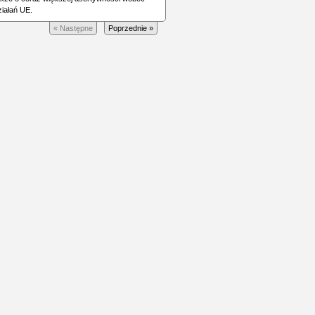
ziałań UE.
« Następne
Poprzednie »