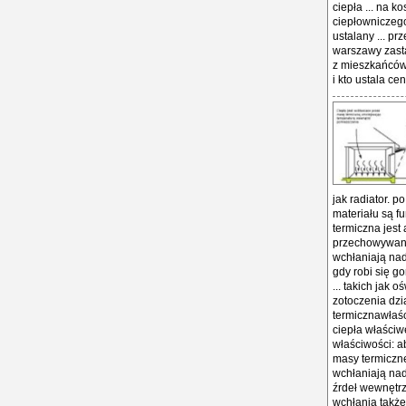
jak radiator. 
materiału są f
termiczna jest 
przechowywania
wchłaniają nad
gdy robi się g
... takich jak 
zotoczenia dzia
termicznawłaśc
ciepła właściwe
właściwości: a
masy termiczne
wchłaniają nad
źrdeł wewnętrzn
wchłania także