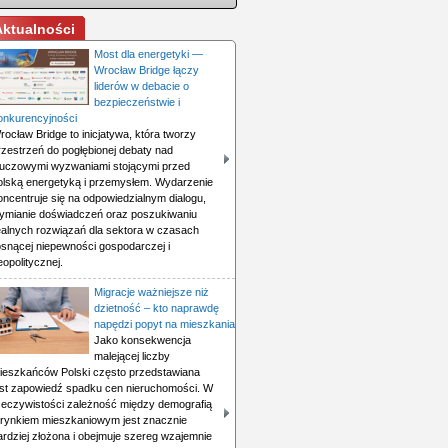
Aktualności
Most dla energetyki —
Wrocław Bridge łączy
liderów w debacie o
bezpieczeństwie i
onkurencyjności
rocław Bridge to inicjatywa, która tworzy
rzestrzeń do pogłębionej debaty nad
luczowymi wyzwaniami stojącymi przed
olską energetyką i przemysłem. Wydarzenie
oncentruje się na odpowiedzialnym dialogu,
ymianie doświadczeń oraz poszukiwaniu
ealnych rozwiązań dla sektora w czasach
osnącej niepewności gospodarczej i
eopolitycznej.
Migracje ważniejsze niż
dzietność – kto naprawdę
napędzi popyt na mieszkania
Jako konsekwencja
malejącej liczby
ieszkańców Polski często przedstawiana
est zapowiedź spadku cen nieruchomości. W
zeczywistości zależność między demografią
 rynkiem mieszkaniowym jest znacznie
ardziej złożona i obejmuje szereg wzajemnie