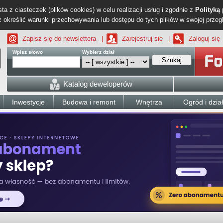
ta z ciasteczek (plików cookies) w celu realizacji usług i zgodnie z
Polityką
określić warunki przechowywania lub dostępu do tych plików w swojej przeg
Zapisz się do newslettera
|
Zarejestruj się
|
Zaloguj się
Wpisz słowo
Wybierz dział
Szukaj
Katalog deweloperów
Inwestycje
Budowa i remont
Wnętrza
Ogród i dzia