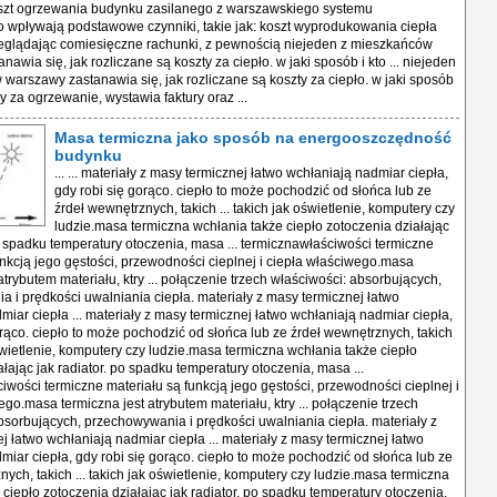
Masa termiczna jako sposób na energooszczędność
budynku
... ... materiały z masy termicznej łatwo wchłaniają nadmiar ciepła,
gdy robi się gorąco. ciepło to może pochodzić od słońca lub ze
źrdeł wewnętrznych, takich ... takich jak oświetlenie, komputery czy
ludzie.masa termiczna wchłania także ciepło zotoczenia działając
po spadku temperatury otoczenia, masa ... termicznawłaściwości termiczne
unkcją jego gęstości, przewodności cieplnej i ciepła właściwego.masa
atrybutem materiału, ktry ... połączenie trzech właściwości: absorbujących,
 i prędkości uwalniania ciepła. materiały z masy termicznej łatwo
miar ciepła ... materiały z masy termicznej łatwo wchłaniają nadmiar ciepła,
orąco. ciepło to może pochodzić od słońca lub ze źrdeł wewnętrznych, takich
oświetlenie, komputery czy ludzie.masa termiczna wchłania także ciepło
łając jak radiator. po spadku temperatury otoczenia, masa ...
iwości termiczne materiału są funkcją jego gęstości, przewodności cieplnej i
go.masa termiczna jest atrybutem materiału, ktry ... połączenie trzech
bsorbujących, przechowywania i prędkości uwalniania ciepła. materiały z
j łatwo wchłaniają nadmiar ciepła ... materiały z masy termicznej łatwo
miar ciepła, gdy robi się gorąco. ciepło to może pochodzić od słońca lub ze
ych, takich ... takich jak oświetlenie, komputery czy ludzie.masa termiczna
 ciepło zotoczenia działając jak radiator. po spadku temperatury otoczenia,