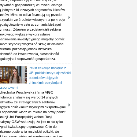
MMŚP) odpowiadają za znaczną część
ktywności gospodarczej w Polsce, dlatego
ą jednym z kluczowych segmentów klientów
anków. Mimo to od lat finansują się przede
szystkim ze środków własnych, a po kredyt
ięgają głównie w celu utrzymania bieżącej
łynności. Zdaniem przedstawicieli sektora
ankowego większe wykorzystanie
inansowania inwestycyjnego mogłoby pomóc
irmom szybciej zwiększać skalę działalności.
arierami pozostają jednak niewielka
kłonność do inwestowania, niestabilność
egulacyjna i niepewność gospodarcza.
Pekin eskaluje napięcia z
UE: polskie instytucje wśród
podmiotów objętych
chińskimi restrykcjami
ksportowymi
olitechnika Wrocławska i firma VIGO
hotonics znalazły się wśród 14 unijnych
odmiotów ze strategicznych sektorów
bjętych chińskimi restrykcjami eksportowymi.
o odpowiedź władz w Pekinie na nowy pakiet
ankcji Unii Europejskiej wobec Rosji.
nalitycy OSW wskazują, że jest to nie tylko
ygnał świadczący o gotowości Chin do
alszego popierania rosyjskiej polityki, ale
akże o coraz większej asertywności wobec