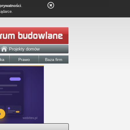
 prywatności
.
lądarce.
Projekty domów
łka
Prawo
Baza firm