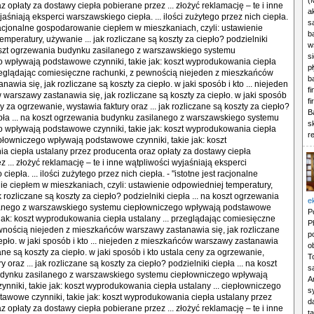
(
a
s
b
w
s
p
b
f
f
B
s
r
e
P
P
p
o
T
s
A
s
d
t