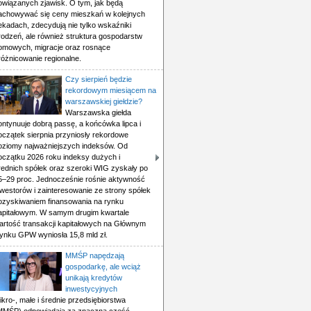
owiązanych zjawisk. O tym, jak będą
achowywać się ceny mieszkań w kolejnych
ekadach, zdecydują nie tylko wskaźniki
rodzeń, ale również struktura gospodarstw
omowych, migracje oraz rosnące
różnicowanie regionalne.
Czy sierpień będzie
rekordowym miesiącem na
warszawskiej giełdzie?
Warszawska giełda
ontynuuje dobrą passę, a końcówka lipca i
oczątek sierpnia przyniosły rekordowe
oziomy najważniejszych indeksów. Od
oczątku 2026 roku indeksy dużych i
rednich spółek oraz szeroki WIG zyskały po
5–29 proc. Jednocześnie rośnie aktywność
nwestorów i zainteresowanie ze strony spółek
ozyskiwaniem finansowania na rynku
apitałowym. W samym drugim kwartale
artość transakcji kapitałowych na Głównym
ynku GPW wyniosła 15,8 mld zł.
MMŚP napędzają
gospodarkę, ale wciąż
unikają kredytów
inwestycyjnych
ikro-, małe i średnie przedsiębiorstwa