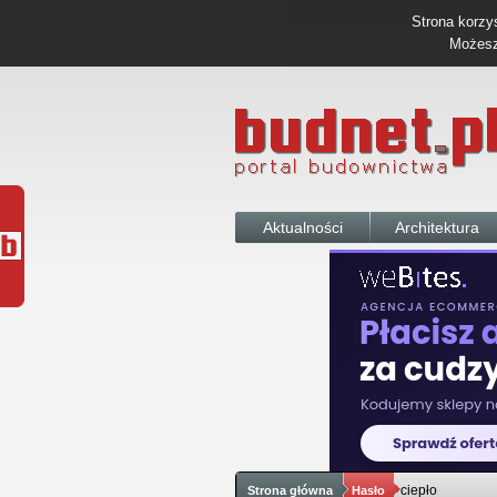
Strona korzys
Możesz 
Aktualności
Architektura
ciepło
Strona główna
Hasło