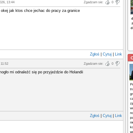
026, 13:44
Zgadzam sie:
0
 okej jak ktos chce jechac do pracy za granice
Zgłoś
|
Cytuj
|
Link
C
 11:52
Zgadzam sie:
0
gło mi odnaleźć się po przyjeździe do Holandii
P
tr
gr
c
z
w
n
Zgłoś
|
Cytuj
|
Link
p
n
ko
w