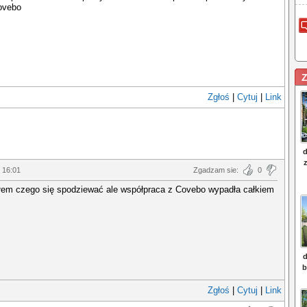
Covebo
Z
Zgłoś
|
Cytuj
|
Link
 16:01
Zgadzam sie:
0
ałem czego się spodziewać ale współpraca z Covebo wypadła całkiem
Zgłoś
|
Cytuj
|
Link