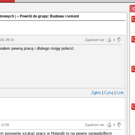
O
domowych
| «
Powrót do grupy: Budowa i remont
026, 09:15
Zgadzam sie:
0
iałem pewną pracę i dlatego mogę polecić.
Zgłoś
|
Cytuj
|
Link
 12:09
Zgadzam sie:
0
bym ponownie szukać pracy w Holandii to na pewno sprawdziłbym