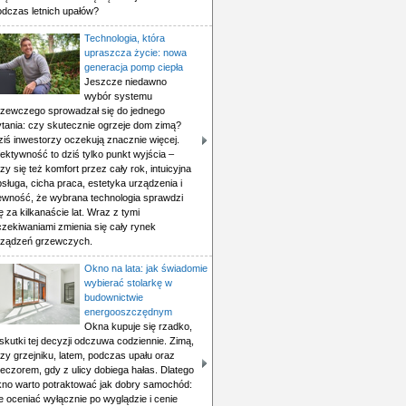
odczas letnich upałów?
Technologia, która
upraszcza życie: nowa
generacja pomp ciepła
Jeszcze niedawno
wybór systemu
rzewczego sprowadzał się do jednego
ytania: czy skutecznie ogrzeje dom zimą?
ziś inwestorzy oczekują znacznie więcej.
ektywność to dziś tylko punkt wyjścia –
czy się też komfort przez cały rok, intuicyjna
sługa, cicha praca, estetyka urządzenia i
ewność, że wybrana technologia sprawdzi
ę za kilkanaście lat. Wraz z tymi
czekiwaniami zmienia się cały rynek
rządzeń grzewczych.
Okno na lata: jak świadomie
wybierać stolarkę w
budownictwie
energooszczędnym
Okna kupuje się rzadko,
skutki tej decyzji odczuwa codziennie. Zimą,
zy grzejniku, latem, podczas upału oraz
eczorem, gdy z ulicy dobiega hałas. Dlatego
kno warto potraktować jak dobry samochód:
e oceniać wyłącznie po wyglądzie i cenie