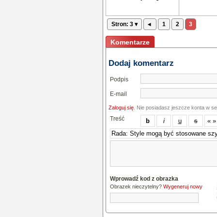
Stron: 3 ▾
◂
1
2
3
Komentarze
Dodaj komentarz
Podpis
E-mail
Zaloguj się
. Nie posiadasz jeszcze konta w s
Treść
Wprowadź kod z obrazka
Obrazek nieczytelny?
Wygeneruj nowy