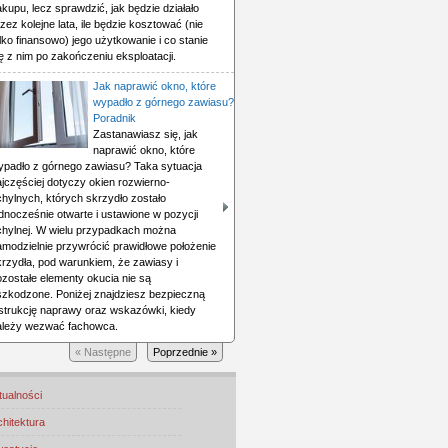
kupu, lecz sprawdzić, jak będzie działało
zez kolejne lata, ile będzie kosztować (nie
lko finansowo) jego użytkowanie i co stanie
ę z nim po zakończeniu eksploatacji.
Jak naprawić okno, które
wypadło z górnego zawiasu?
Poradnik
Zastanawiasz się, jak
naprawić okno, które
ypadło z górnego zawiasu? Taka sytuacja
jczęściej dotyczy okien rozwierno-
chylnych, których skrzydło zostało
dnocześnie otwarte i ustawione w pozycji
chylnej. W wielu przypadkach można
amodzielnie przywrócić prawidłowe położenie
krzydła, pod warunkiem, że zawiasy i
ozostałe elementy okucia nie są
szkodzone. Poniżej znajdziesz bezpieczną
nstrukcję naprawy oraz wskazówki, kiedy
ależy wezwać fachowca.
« Następne
Poprzednie »
tualności
chitektura