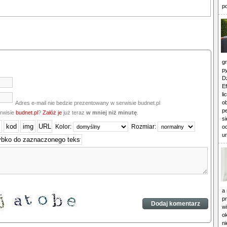
p
g
p
D
Ef
li
ob
Adres e-mail nie bedzie prezentowany w serwisie budnet.pl
p
erwisie
budnet.pl
?
Załóż je
już teraz
w mniej niż minutę
.
si
Kolor:
Rozmiar:
o
u
a 
pr
wi
o
ni