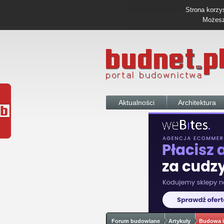
Strona korzys
Możesz 
Aktualności
Architektura
Forum budowlane
Artykuły
Budowa i