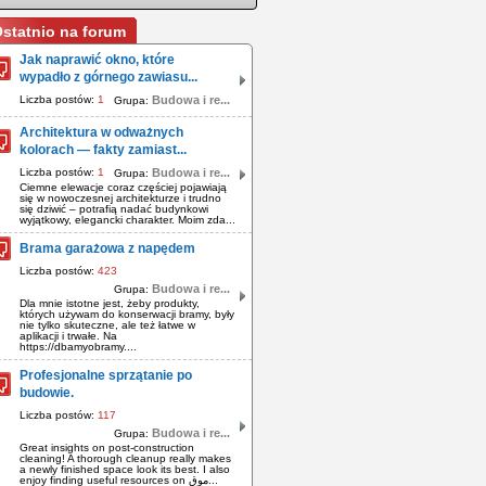
statnio na forum
Jak naprawić okno, które
wypadło z górnego zawiasu...
Liczba postów:
1
Budowa i re...
Grupa:
Architektura w odważnych
kolorach — fakty zamiast...
Liczba postów:
1
Budowa i re...
Grupa:
Ciemne elewacje coraz częściej pojawiają
się w nowoczesnej architekturze i trudno
się dziwić – potrafią nadać budynkowi
wyjątkowy, elegancki charakter. Moim zda...
Brama garażowa z napędem
Liczba postów:
423
Budowa i re...
Grupa:
Dla mnie istotne jest, żeby produkty,
których używam do konserwacji bramy, były
nie tylko skuteczne, ale też łatwe w
aplikacji i trwałe. Na
https://dbamyobramy....
Profesjonalne sprzątanie po
budowie.
Liczba postów:
117
Budowa i re...
Grupa:
Great insights on post-construction
cleaning! A thorough cleanup really makes
a newly finished space look its best. I also
enjoy finding useful resources on موق...