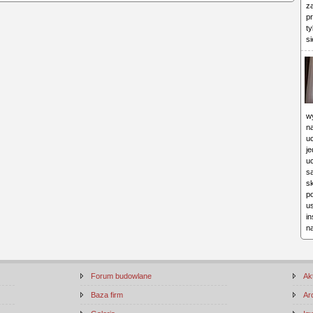
za
pr
ty
si
w
na
u
je
u
s
s
p
u
i
n
Forum budowlane
Ak
Baza firm
Ar