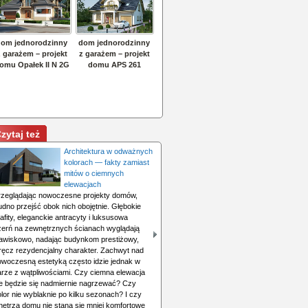
zytaj też
Architektura w odważnych
kolorach — fakty zamiast
mitów o ciemnych
elewacjach
rzeglądając nowoczesne projekty domów,
udno przejść obok nich obojętnie. Głębokie
afity, eleganckie antracyty i luksusowa
zerń na zewnętrznych ścianach wyglądają
jawiskowo, nadając budynkom prestiżowy,
ręcz rezydencjalny charakter. Zachwyt nad
owoczesną estetyką często idzie jednak w
arze z wątpliwościami. Czy ciemna elewacja
ie będzie się nadmiernie nagrzewać? Czy
lor nie wyblaknie po kilku sezonach? I czy
nętrza domu nie staną się mniej komfortowe