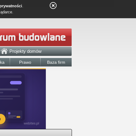
 prywatności
.
lądarce.
Projekty domów
łka
Prawo
Baza firm