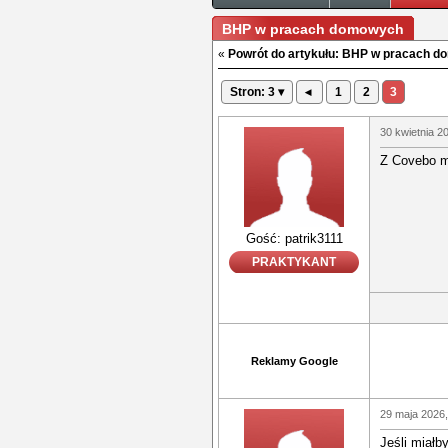
BHP w pracach domowych
«
Powrót do artykułu: BHP w pracach 
Stron: 3 ▾
◂
1
2
3
30 kwietnia 2
Z Covebo m
Gość: patrik3111
PRAKTYKANT
Reklamy Google
29 maja 2026,
Jeśli miał