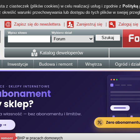
ta z ciasteczek (plików cookies) w celu realizacji usług i zgodnie z
Polityką
określić warunki przechowywania lub dostępu do tych plików w swojej przeg
Zapisz się do newslettera
|
Zarejestruj się
|
Zaloguj się
Wpisz słowo
Wybierz dział
Szukaj
Katalog deweloperów
Inwestycje
Budowa i remont
Wnętrza
Ogród i dzia
BHP w pracach domowych
 remont