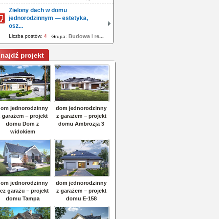
Zielony dach w domu
jednorodzinnym — estetyka,
osz...
Liczba postów:
4
Budowa i re...
Grupa:
najdź projekt