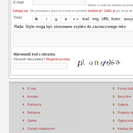
E-mail
Adres e-mail nie bedzie prezen
Zaloguj się
. Nie posiadasz jeszcze konta w serwisie
budnet.pl
?
Załóż je
już teraz
w 
Treść
Kolor:
Wprowadź kod z obrazka
Obrazek nieczytelny?
Wygeneruj nowy
O nas
Forum bu
Kontakt
Baza firm
Partnerzy
Galeria
Reklama
Projekty 
Opinie
Ogłoszenia
Zostań redaktorem
Katalog d