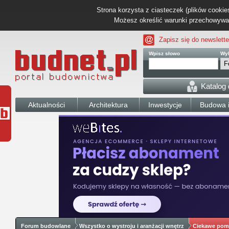
Strona korzysta z ciasteczek (plików cookies
Możesz określić warunki przechowywani
Zapisz się do newslette
Wpisz słowo
Wyb
Katalog
Aktualności
Architektura
Inwestycje
Budowa i
Forum budowlane
Wszystko o wystroju i aranżacji wnętrz
Ciekawe pom