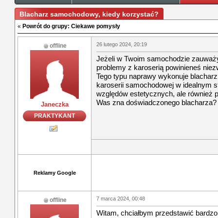
Blacharz samochodowy, kiedy korzystać?
«
Powrót do grupy: Ciekawe pomysły
26 lutego 2024, 20:19
offline
Jeżeli w Twoim samochodzie zauważys
problemy z karoserią powinieneś niez
Tego typu naprawy wykonuje blachar
karoserii samochodowej w idealnym sta
względów estetycznych, ale również p
Was zna doświadczonego blacharza?
Janeczka
PRAKTYKANT
Reklamy Google
7 marca 2024, 00:48
offline
Witam, chciałbym przedstawić bardzo f