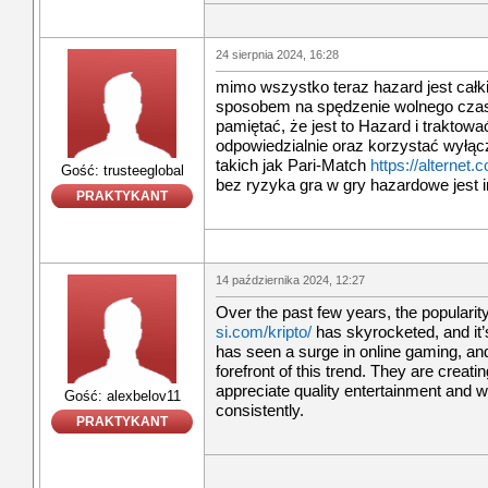
24 sierpnia 2024, 16:28
mimo wszystko teraz hazard jest ca
sposobem na spędzenie wolnego czasu
pamiętać, że jest to Hazard i traktowa
odpowiedzialnie oraz korzystać wyłą
takich jak Pari-Match
https://alternet.
Gość: trusteeglobal
bez ryzyka gra w gry hazardowe jest i
PRAKTYKANT
14 października 2024, 12:27
Over the past few years, the popularit
si.com/kripto/
has skyrocketed, and it’
has seen a surge in online gaming, and 
forefront of this trend. They are crea
appreciate quality entertainment and wa
Gość: alexbelov11
consistently.
PRAKTYKANT