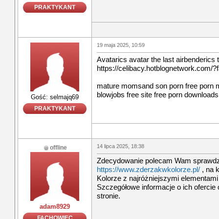
PRAKTYKANT
19 maja 2025, 10:59
Avatarics avatar the last airbenderics 
https://celibacy.hotblognetwork.com/?f
mature momsand son porn free porn m
blowjobs free site free porn downloads
Gość: selmajq69
PRAKTYKANT
14 lipca 2025, 18:38
offline
Zdecydowanie polecam Wam sprawdzi
https://www.zderzakwkolorze.pl/
, na k
Kolorze z najróżniejszymi elementami
Szczegółowe informacje o ich ofercie 
stronie.
adam8929
FACHOWIEC