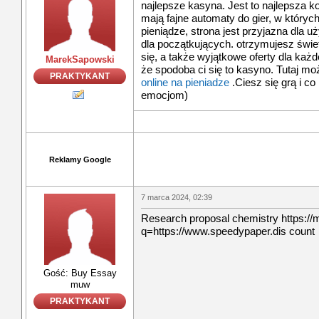
najlepsze kasyna. Jest to najlepsza k
mają fajne automaty do gier, w który
pieniądze, strona jest przyjazna dla u
dla początkujących. otrzymujesz świe
się, a także wyjątkowe oferty dla ka
MarekSapowski
że spodoba ci się to kasyno. Tutaj m
PRAKTYKANT
online na pieniadze
.Ciesz się grą i co
emocjom)
Reklamy Google
7 marca 2024, 02:39
Research proposal chemistry https://
q=https://www.speedypaper.dis count
Gość: Buy Essay
muw
PRAKTYKANT