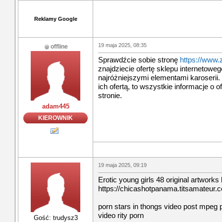
Reklamy Google
19 maja 2025, 08:35
offline
Sprawdźcie sobie stronę
https://www.
znajdziecie ofertę sklepu internetowe
najróżniejszymi elementami karoserii. 
ich ofertą, to wszystkie informacje o o
stronie.
adam445
KIEROWNIK
19 maja 2025, 09:19
Erotic young girls 48 original artworks l
https://chicashotpanama.titsamateur
porn stars in thongs video post mpeg 
video rity porn
Gość: trudysz3