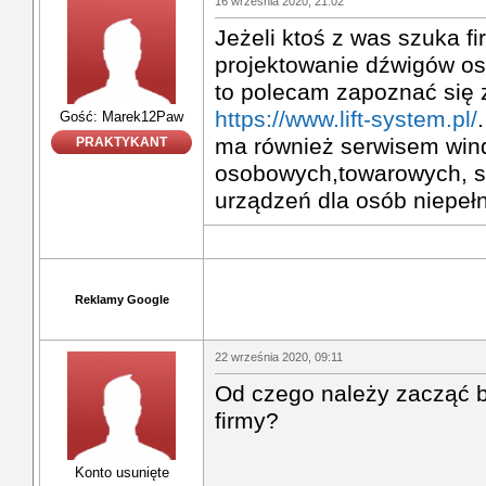
16 września 2020, 21:02
Jeżeli ktoś z was szuka fi
projektowanie dźwigów o
to polecam zapoznać się z
https://www.lift-system.pl/
Gość: Marek12Paw
ma również serwisem win
PRAKTYKANT
osobowych,towarowych, 
urządzeń dla osób niepeł
Reklamy Google
22 września 2020, 09:11
Od czego należy zacząć 
firmy?
Konto usunięte