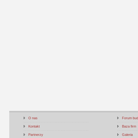
O nas
Forum bu
Kontakt
Baza firm
Partnerzy
Galeria