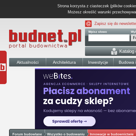
Strona korzysta z ciasteczek (plików cookies
Możesz określić warunki przechowywani
Zapisz się do newslette
Wpisz słowo
Wyb
Katalog
Aktualności
Architektura
Inwestycje
Budowa i
Forum budowlane
Wszystko o budowaniu
Innowacje w budownictwie