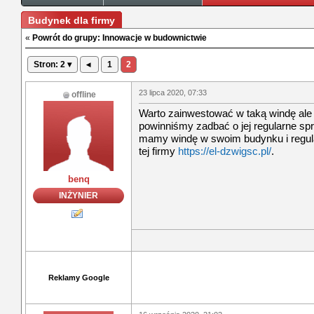
Budynek dla firmy
«
Powrót do grupy: Innowacje w budownictwie
Stron: 2 ▾
◂
1
2
23 lipca 2020, 07:33
offline
Warto zainwestować w taką windę ale
powinniśmy zadbać o jej regularne sp
mamy windę w swoim budynku i regul
tej firmy
https://el-dzwigsc.pl/
.
benq
INŻYNIER
Reklamy Google