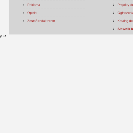
Reklama
Projekty 
Opinie
Ogłoszenia
Zostań redaktorem
Katalog d
Słownik 
/*
*/