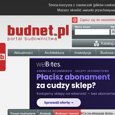
Strona korzysta z ciasteczek (plików cookies
Możesz określić warunki przechowywani
Zapisz się do newslette
Wpisz słowo
Wyb
Katalog
Aktualności
Architektura
Inwestycje
Budowa i
Co na elewację domu 
Forum budowlane
Artykuły
Budowa i remont