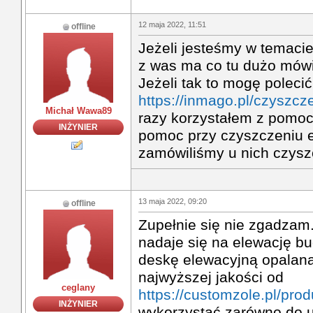
12 maja 2022, 11:51
offline
Jeżeli jesteśmy w temacie
z was ma co tu dużo mówi
Jeżeli tak to mogę polecić
https://inmago.pl/czyszcze
Michał Wawa89
razy korzystałem z pomocy 
INŻYNIER
pomoc przy czyszczeniu el
zamówiliśmy u nich czysz
13 maja 2022, 09:20
offline
Zupełnie się nie zgadzam
nadaje się na elewację b
deskę elewacyjną opalaną
najwyższej jakości od
ceglany
https://customzole.pl/prod
INŻYNIER
wykorzystać zarówno do 