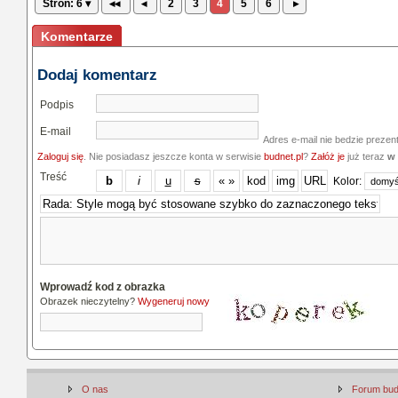
Stron: 6 ▾
◂◂
◂
2
3
4
5
6
▸
Komentarze
Dodaj komentarz
Podpis
E-mail
Adres e-mail nie bedzie prezen
Zaloguj się
. Nie posiadasz jeszcze konta w serwisie
budnet.pl
?
Załóż je
już teraz
w 
Treść
Kolor:
Wprowadź kod z obrazka
Obrazek nieczytelny?
Wygeneruj nowy
O nas
Forum bu