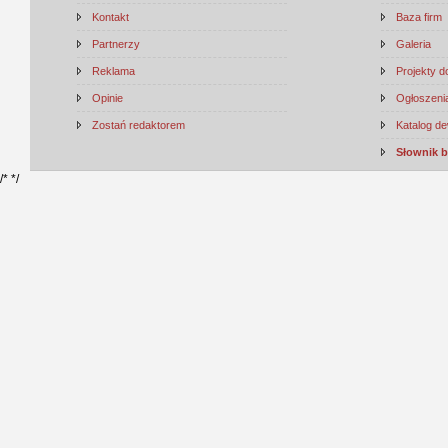
Kontakt
Baza firm
Partnerzy
Galeria
Reklama
Projekty 
Opinie
Ogłoszenia
Zostań redaktorem
Katalog d
Słownik 
/*
*/