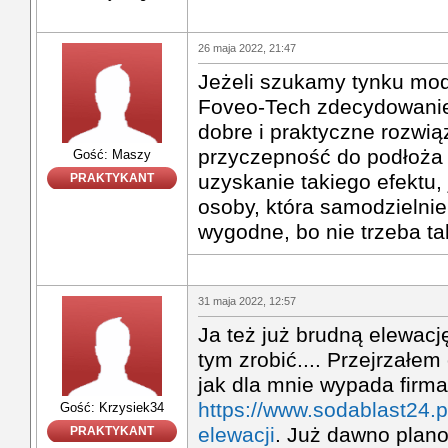
26 maja 2022, 21:47
Jeżeli szukamy tynku mo
Foveo-Tech zdecydowanie
dobre i praktyczne rozwią
przyczepność do podłoża
Gość: Maszy
uzyskanie takiego efektu, 
PRAKTYKANT
osoby, która samodzielnie 
wygodne, bo nie trzeba t
31 maja 2022, 12:57
Ja też już brudną elewacj
tym zrobić.... Przejrzałem o
jak dla mnie wypada firma
https://www.sodablast24.p
Gość: Krzysiek34
elewacji
. Już dawno plan
PRAKTYKANT