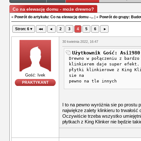
Co na elewację domu - może drewno?
«
Powrót do artykułu: Co na elewację domu -...
| «
Powrót do grupy: Budo
Stron: 6 ▾
◂◂
◂
2
3
4
5
6
▸
30 kwietnia 2022, 16:47
Użytkownik Gość: Asi1980
Drewno w połączeniu z bardzo
klinkierem daje super efekt.
płytki klinkierowe z King Kl
Gość: Ivek
sie na
pewno na tle innych
PRAKTYKANT
I to na pewno wyróżnia sie po prostu 
najwiękze zalety klinkieru to trwałość
Oczywiście trzeba wszystko umiejętn
płytkach z King Klinker nie będzie tak