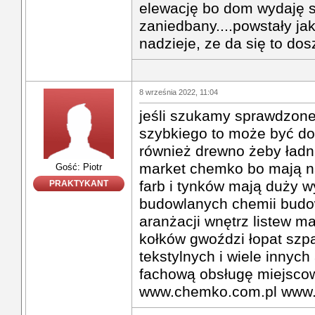
elewację bo dom wydaję s
zaniedbany....powstały ja
nadzieje, ze da się to do
8 września 2022, 11:04
jeśli szukamy sprawdzone
szybkiego to może być do
również drewno żeby ładn
market chemko bo mają n
Gość: Piotr
farb i tynków mają duży w
PRAKTYKANT
budowlanych chemii budo
aranżacji wnętrz listew ma
kołków gwoździ łopat szpa
tekstylnych i wiele innych
fachową obsługę miejscowy
www.chemko.com.pl www.