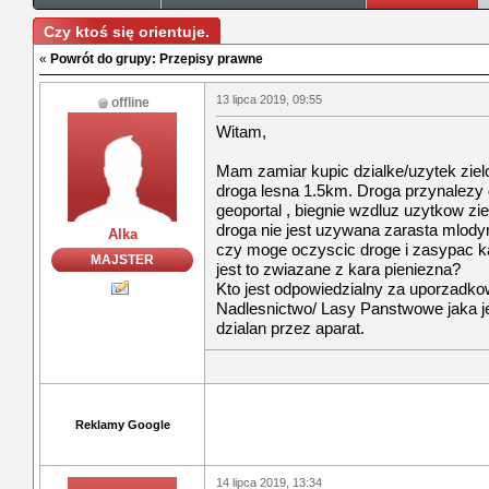
Czy ktoś się orientuje.
«
Powrót do grupy: Przepisy prawne
13 lipca 2019, 09:55
offline
Witam,
Mam zamiar kupic dzialke/uzytek zielo
droga lesna 1.5km. Droga przynalezy 
geoportal , biegnie wzdluz uzytkow zi
droga nie jest uzywana zarasta mlody
Alka
czy moge oczyscic droge i zasypac k
MAJSTER
jest to zwiazane z kara pieniezna?
Kto jest odpowiedzialny za uporzadkowa
Nadlesnictwo/ Lasy Panstwowe jaka je
dzialan przez aparat.
Reklamy Google
14 lipca 2019, 13:34