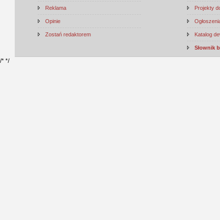
Reklama
Projekty 
Opinie
Ogłoszenia
Zostań redaktorem
Katalog d
Słownik 
/*
*/