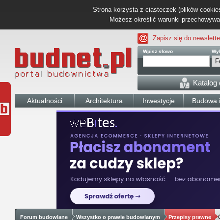
Strona korzysta z ciasteczek (plików cookies
Możesz określić warunki przechowywani
Zapisz się do newslette
Wpisz słowo
Wyb
Katalog
Aktualności
Architektura
Inwestycje
Budowa i
Forum budowlane
Wszystko o prawie budowlanym
Przepisy prawne