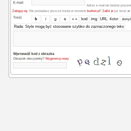
E-mail
Adres e-mail nie bedzie prezen
Zaloguj się
. Nie posiadasz jeszcze konta w serwisie
budnet.pl
?
Załóż je
już teraz
w 
Treść
Kolor:
Wprowadź kod z obrazka
Obrazek nieczytelny?
Wygeneruj nowy