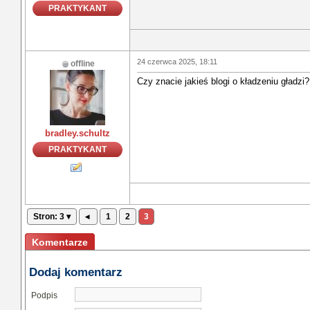
PRAKTYKANT
24 czerwca 2025, 18:11
offline
Czy znacie jakieś blogi o kładzeniu gładzi?
bradley.schultz
PRAKTYKANT
Stron: 3 ▾
◂
1
2
3
Komentarze
Dodaj komentarz
Podpis