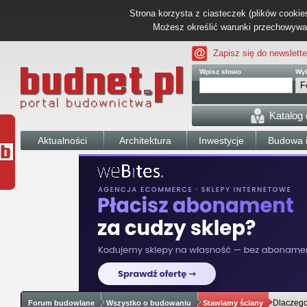
Strona korzysta z ciasteczek (plików cookies
Możesz określić warunki przechowywani
Zapisz się do newslette
Wpisz słowo
Wyb
Katalog
Aktualności
Architektura
Inwestycje
Budowa i
Dlaczego
Forum budowlane
Wszystko o budowaniu
Stawiamy ściany