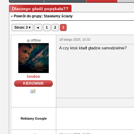
Dlaczego gładź popękała??
«
Powrót do grupy: Stawiamy ściany
Stron: 3 ▾
◂
1
2
3
18 lutego 2025, 10:32
offline
A czy ktoś kładł gładzie samodzielnie?
london
KIEROWNIK
Reklamy Google