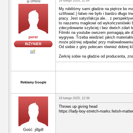
18 lutego 2025, 11:59
offline
My robiliśmy sami gładzie na piętrze bo 
szlifować:) łatwo nie było i bardzo długo t
pracy. Jest satysfakcja ale... z perspekt
to naszemu magikowi od wykończeniówki bo
zdecydowanie szybciej i bez dwóch zdań le
Filmiki na youtube owszem pomagają ale d
perer
wygrywa. Trzeba wiedzieć jakich materiałó
może później odpadać przy malowalowaniu
INŻYNIER
Od siebie z góry polecam również dobrej k
Zerknij sobie na gładzie od producenta, zna
Reklamy Google
18 lutego 2025, 12:36
Throws up giving head
https://lady-boy-stretch-marks.fetish-matte
Gość: jilljp8