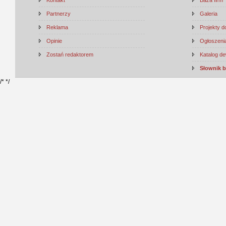
Kontakt
Baza firm
Partnerzy
Galeria
Reklama
Projekty 
Opinie
Ogłoszenia
Zostań redaktorem
Katalog d
Słownik 
/*
*/