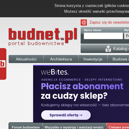
Strona korzysta z ciasteczek (plików cookies
Możesz określić warunki przechowywani
Zapisz się do newslette
Wpisz słowo
Wyb
Katalog
Aktualności
Architektura
Inwestycje
Budowa i
Forum budowlane
Wszystko o wystroju i aranżacji wnętrz
Ciekawe pom