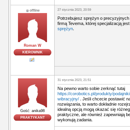
27 stycznia 2023, 20:59
offline
Potrzebujesz sprężyn o precyzyjnych 
firmą Tevema, której specjalizacją jes
sprężyn
.
Roman W
KIEROWNIK
31 stycznia 2023, 21:51
Na pewno warto sobie zerknąć tutaj
https://corobotics.pl/produkty/podajniki
wibracyjny/
. Jeśli chcecie postawić 
rozwiązania, to warto dokładnie rozej
idealną opcją mogą okazać się różnego 
Gość: anika98
praktyczne, ale również zapewniają b
PRAKTYKANT
wykonują zadania.