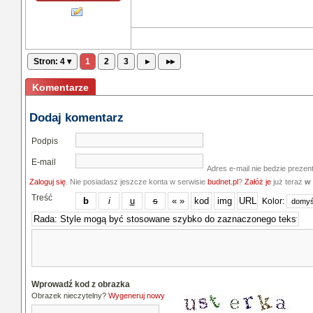
Stron: 4 ▾
1
2
3
▸
▸▸
Komentarze
Dodaj komentarz
Podpis
E-mail
Adres e-mail nie bedzie prezen
Zaloguj się
. Nie posiadasz jeszcze konta w serwisie
budnet.pl
?
Załóż je
już teraz
w 
Treść
Kolor:
Wprowadź kod z obrazka
Obrazek nieczytelny?
Wygeneruj nowy