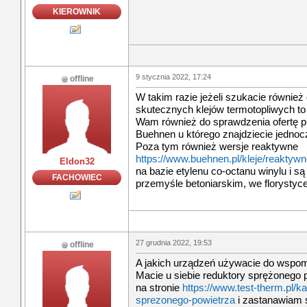
KIEROWNIK
9 stycznia 2022, 17:24
offline
W takim razie jeżeli szukacie również d
skutecznych klejów termotopliwych to t
Wam również do sprawdzenia ofertę 
Buehnen u którego znajdziecie jednoc
Poza tym również wersje reaktywne
https://www.buehnen.pl/kleje/reaktywn
Eldon32
na bazie etylenu co-octanu winylu i 
FACHOWIEC
przemyśle betoniarskim, we florystyce
27 grudnia 2022, 19:53
offline
A jakich urządzeń używacie do wspom
Macie u siebie reduktory sprężonego 
na stronie
https://www.test-therm.pl/k
sprezonego-powietrza
i zastanawiam s