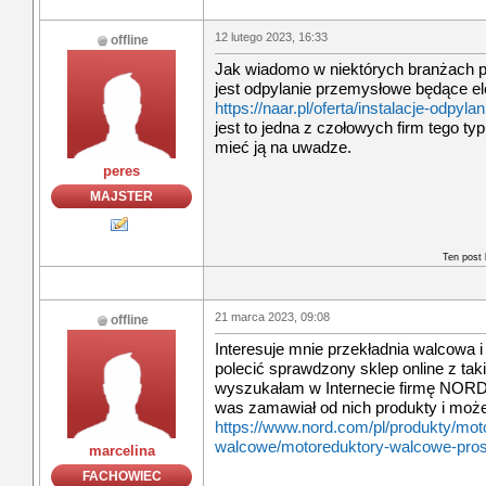
12 lutego 2023, 16:33
offline
Jak wiadomo w niektórych branżach 
jest odpylanie przemysłowe będące el
https://naar.pl/oferta/instalacje-odpy
jest to jedna z czołowych firm tego t
mieć ją na uwadze.
peres
MAJSTER
Ten post
21 marca 2023, 09:08
offline
Interesuje mnie przekładnia walcowa 
polecić sprawdzony sklep online z ta
wyszukałam w Internecie firmę NORD 
was zamawiał od nich produkty i może 
https://www.nord.com/pl/produkty/mot
walcowe/motoreduktory-walcowe-pros
marcelina
FACHOWIEC