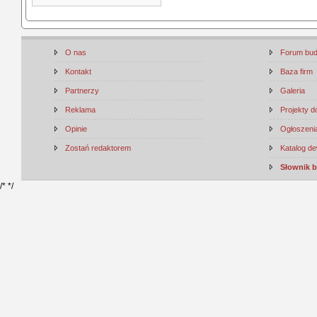
O nas
Forum bu
Kontakt
Baza firm
Partnerzy
Galeria
Reklama
Projekty 
Opinie
Ogłoszenia
Zostań redaktorem
Katalog d
Słownik 
/*
*/