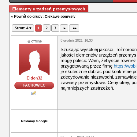
Elementy urządzeń przemysłowych
«
Powrót do grupy: Ciekawe pomysły
Stron: 4 ▾
1
2
3
▸
▸▸
8 grudnia 2021, 16:33
offline
Szukając wysokiej jakości i różnorodn
jakości elementów urządzeń przemysłow
mogę polecić Wam, żebyście również 
przygotowaną przez firmę
https://wobi
je skutecznie dobrać pod konkretne po
zdecydowanie niezawodni, zamawiałem
Eldon32
zawiasy przemysłowe. Ceny okey, poz
FACHOWIEC
najmniejszych zastrzeżeń.
Reklamy Google