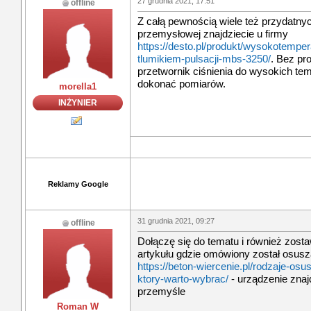
27 grudnia 2021, 17:51
offline
Z całą pewnością wiele też przydatny
przemysłowej znajdziecie u firmy
https://desto.pl/produkt/wysokotemper
tlumikiem-pulsacji-mbs-3250/
. Bez pr
przetwornik ciśnienia do wysokich tem
dokonać pomiarów.
morella1
INŻYNIER
Reklamy Google
31 grudnia 2021, 09:27
offline
Dołączę się do tematu i również zosta
artykułu gdzie omówiony został osus
https://beton-wiercenie.pl/rodzaje-os
ktory-warto-wybrac/
- urządzenie zna
przemyśle
Roman W