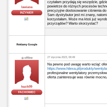
czytałam przydają się wszędzie, gdzi
powietrze do różnych procesów techno
lawiana
precyzyjne dostosowanie ciśnienia do
INŻYNIER
Sam dystrybutor jest mi znany, natomi
korzystałam. Może ma ktoś już wyrobi
przyrządów? Warto skorzystać?
Reklamy Google
27 stycznia 2023, 09:49
offline
Na pewno pod uwagę warto wziąć ofer
https://www.hitexa.pl/produkty/wentyla
profesjonalne wentylatory przemysłow
oferta zainteresuje was równie mocno,
kazik99
FACHOWIEC