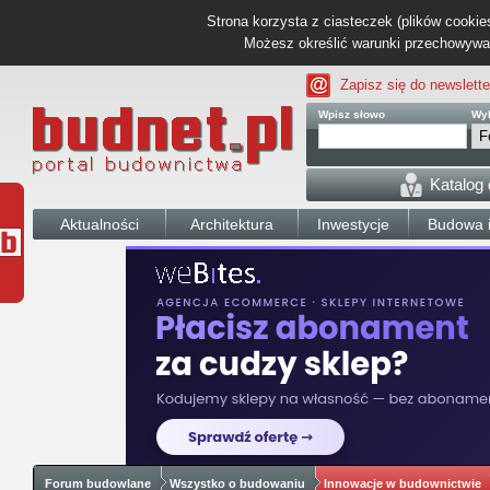
Strona korzysta z ciasteczek (plików cookies
Możesz określić warunki przechowywani
Zapisz się do newslette
Wpisz słowo
Wyb
Katalog
Aktualności
Architektura
Inwestycje
Budowa i
Forum budowlane
Wszystko o budowaniu
Innowacje w budownictwie