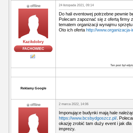
24 listopada 2021, 09:14
offline
Do hali eventowej potrzebne pewnie 
Polecam zapoznać się z ofertą firmy z
tematem organizacji wynajmu sprzętu
Oto ich oferta
http://www.organizacja-
Kazikdobry
FACHOWIEC
Ten post był edy
Reklamy Google
2 marca 2022, 14:06
offline
Imponujące budynki mają hale należą
https://www.bcsbydgoszcz.pl/
. Polec
okazję zrobić tam duży event i jak dla
imprezy.