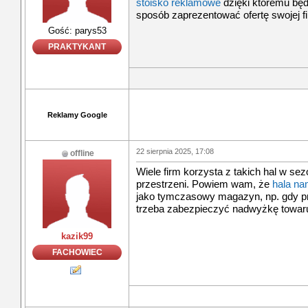
stoisko reklamowe
dzięki któremu będ
sposób zaprezentować ofertę swojej f
Gość: parys53
PRAKTYKANT
Reklamy Google
22 sierpnia 2025, 17:08
offline
Wiele firm korzysta z takich hal w se
przestrzeni. Powiem wam, że
hala na
jako tymczasowy magazyn, np. gdy p
trzeba zabezpieczyć nadwyżkę towar
kazik99
FACHOWIEC