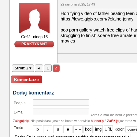
22 sierpnia 2025, 17:49
Horrifying video of father beating teen
https://lowe.gigixo.com/?elaine-jenny
poo porn gallery watch free clips of h
struggling to finish scene free amateu
Gość: ninapl16
movies
PRAKTYKANT
Stron: 2 ▾
◂
1
2
Komentarze
Dodaj komentarz
Podpis
E-mail
Adres e-mail nie bedzie prezen
Zaloguj się
. Nie posiadasz jeszcze konta w serwisie
budnet.pl
?
Załóż je
już teraz
w 
Treść
Kolor: