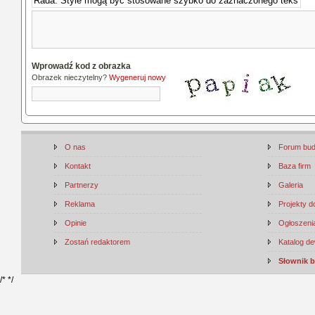
Wprowadź kod z obrazka
Obrazek nieczytelny?
Wygeneruj nowy
O nas
Forum bu
Kontakt
Baza firm
Partnerzy
Galeria
Reklama
Projekty 
Opinie
Ogłoszenia
Zostań redaktorem
Katalog d
Słownik 
/*
*/