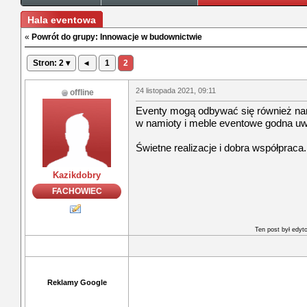
Hala eventowa
«
Powrót do grupy: Innowacje w budownictwie
Stron: 2 ▾
◂
1
2
24 listopada 2021, 09:11
offline
Eventy mogą odbywać się również nam
w namioty i meble eventowe godna uw
Świetne realizacje i dobra współpraca.
Kazikdobry
FACHOWIEC
Ten post był edy
Reklamy Google