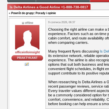
Is Delta Airline​s a Good Airline +1-888-738-0817
«
Powrót do grupy: Porady i opinie
9 czerwca 2026, 06:37
offline
Choosing the right airline can make a bi
experience. Factors such as on-time 
cabin comfort, and route availability of
when comparing carriers.
Many frequent flyers discussing
Is Del
officeinfoinsight
its extensive network, reliable operat
PRAKTYKANT
experience. The airline is also recogniz
options that suit both business and le
convenient flight schedules, in-flight 
support contribute to its positive repu
When researching Is Delta Airlines a Goo
recent passenger reviews, service rati
Every traveler values different aspects 
be a commonly considered option for 
comfort, convenience, and reliability.
before booking can help ensure a smoo