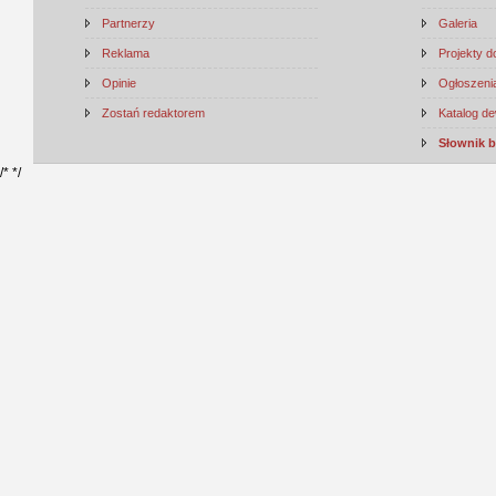
Partnerzy
Galeria
Reklama
Projekty 
Opinie
Ogłoszenia
Zostań redaktorem
Katalog d
Słownik 
/*
*/