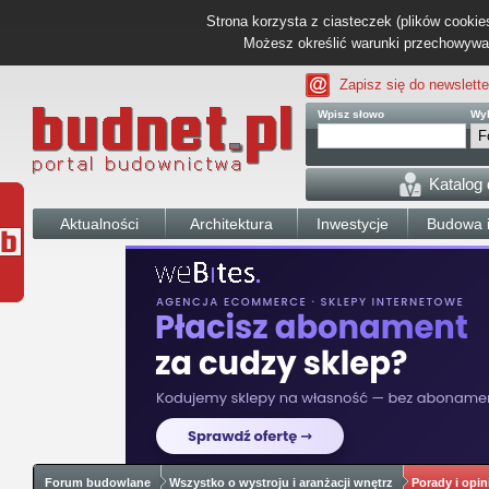
Strona korzysta z ciasteczek (plików cookies
Możesz określić warunki przechowywani
Zapisz się do newslette
Wpisz słowo
Wyb
Katalog
Aktualności
Architektura
Inwestycje
Budowa i
Forum budowlane
Wszystko o wystroju i aranżacji wnętrz
Porady i opin