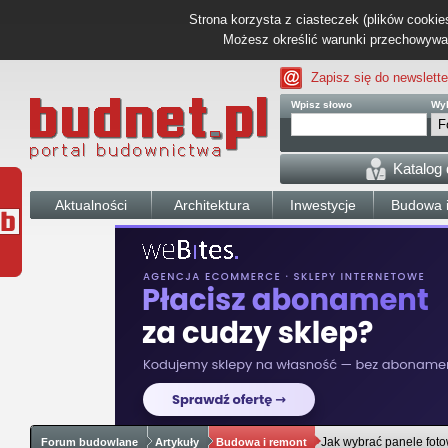
Strona korzysta z ciasteczek (plików cookies
Możesz określić warunki przechowywani
Zapisz się do newslette
Wpisz słowo
Wyb
Katalog
Aktualności
Architektura
Inwestycje
Budowa i
Jak wybrać panele foto
Forum budowlane
Artykuły
Budowa i remont