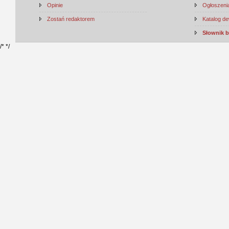
Opinie
Ogłoszenia
Zostań redaktorem
Katalog d
Słownik 
/*
*/