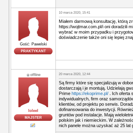
10 marca 2020, 15:41
Miałem darmową konsultację, którą zrob
https://wojtmar.com.pl/i oni doradzili mi
wybrać w moim przypadku i przygotow
doświadczenie także oni się lepiej znają 
Gość: Pawelski
PRAKTYKANT
20 marca 2020, 12:44
offline
Są firmy które się specjalizują w dobo
dostarczają i je montują. Udzielają gw
Prime
https://ekoprime.pl/
. Ich oferta 
indywidualnych, firm oraz samorząd
klientów, od projektu po serwis. Dora
dofinansowania do inwestycji. Równi
loleel
gruntów pod instalacje. Mają wieloletn
MAJSTER
polskim jak i niemieckim. W zależnoś
nich panele można uzyskać aż 25 lat 