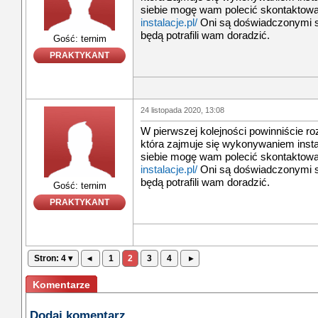
siebie mogę wam polecić skontaktowa
instalacje.pl/
Oni są doświadczonymi sp
będą potrafili wam doradzić.
Gość: ternim
PRAKTYKANT
24 listopada 2020, 13:08
W pierwszej kolejności powinniście ro
która zajmuje się wykonywaniem instal
siebie mogę wam polecić skontaktowa
instalacje.pl/
Oni są doświadczonymi sp
będą potrafili wam doradzić.
Gość: ternim
PRAKTYKANT
Stron: 4 ▾
◂
1
2
3
4
▸
Komentarze
Dodaj komentarz