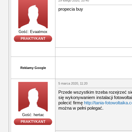
29 lutego 2020, 10:40
propecia buy
Gość: Evaatmox
PRAKTYKANT
Reklamy Google
5 marca 2020, 11:20
Przede wszystkim trzeba rozejrzeć si
się wykonywaniem instalacji fotowolt
polecić firmę
http://tania-fotowoltaika.
można w pełni polegać.
Gość: hertac
PRAKTYKANT