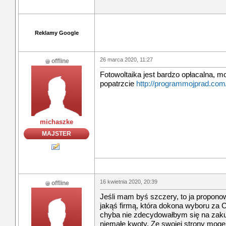
Reklamy Google
26 marca 2020, 11:27
offline
Fotowoltaika jest bardzo opłacalna, m
popatrzcie
http://programmojprad.com
michaszke
MAJSTER
16 kwietnia 2020, 20:39
offline
Jeśli mam byś szczery, to ja propono
jakąś firmą, która dokona wyboru za C
chyba nie zdecydowałbym się na zakup
niemałe kwoty. Ze swojej strony mogę 