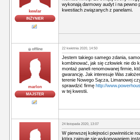
wykonają darmowy audyt i na pewno 
kwestiach związanych z panelami.
kewlar
INŻYNIER
22 kwietnia 2020, 14:50
offline
Jestem takiego samego zdania, samod
kombinować, jak się człowiek nie do k
montaż paneli renomowanej firmie, któr
gwarancję. Jak interesuje Was założen
terenie Nowego Sącza, Limanowej czy
sprawdzić firmę
http://www.powerhous
marlon
w tej kwestii.
MAJSTER
24 listopada 2020, 13:07
W pierwszej kolejności powinniście ro
która zajmuje się wykonywaniem instal