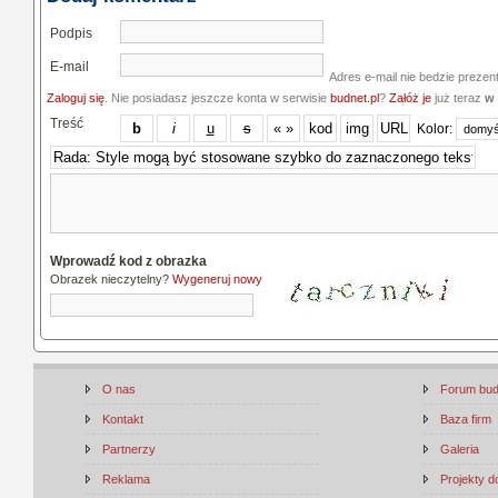
Podpis
E-mail
Adres e-mail nie bedzie prezen
Zaloguj się
. Nie posiadasz jeszcze konta w serwisie
budnet.pl
?
Załóż je
już teraz
w 
Treść
Kolor:
Wprowadź kod z obrazka
Obrazek nieczytelny?
Wygeneruj nowy
O nas
Forum bu
Kontakt
Baza firm
Partnerzy
Galeria
Reklama
Projekty 