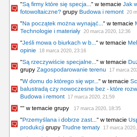
"
Są firmy które się specja...
" w temacie
Jak 
fotowoltaiczne?
grupy
Budowa i remont
20 m
"
Na początek można wynająć...
" w temacie
Technologie i materiały
20 marca 2020, 12:36
"
Jeśli mowa o biurkach w b...
" w temacie
Meb
opinie
18 marca 2020, 23:16
"
Są rzeczywiście specjalne...
" w temacie
Duż
grupy
Zagospodarowanie terenu
17 marca 20
"
W domu do którego się wpr...
" w temacie
Sc
balustradą czy nowoczesne bez - które roz
Budowa i remont
17 marca 2020, 21:59
"
" w temacie
grupy
17 marca 2020, 18:35
"
Przemyślana i dobrze zast...
" w temacie
Us
produkcji
grupy
Trudne tematy
17 marca 2020,