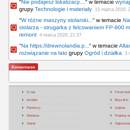
"
Nie podajesz lokalizacji....
" w temacie
wyna
grupy
Technologie i materiały
15 marca 2020, 
"
W różne maszyny stolarski...
" w temacie
Na
stolarza - strugarka z felcowaniem FP-900 
remont
4 marca 2020, 21:37
"
Na https://drewnolandia.p...
" w temacie
Alta
rozwiązanie na lato
grupy
Ogród i działka
3 
Komentarze
O nas
Forum bu
Kontakt
Baza firm
Partnerzy
Galeria
Reklama
Projekty 
Opinie
Ogłoszenia