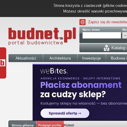
Strona korzysta z ciasteczek (plików cookies
Możesz określić warunki przechowywani
Zapisz się do newslette
Wpisz słowo
Wyb
Katalog
Aktualności
Architektura
Inwestycje
Budowa i
loleel
Strona główna
Podgląd profilu