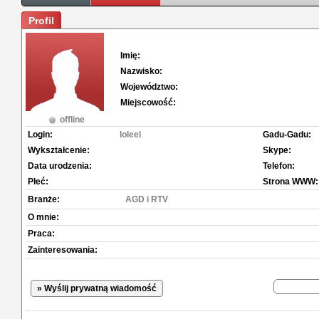
Profil
Imię:
Nazwisko:
Województwo:
Miejscowość:
offline
Login:
loleel
Gadu-Gadu:
Wykształcenie:
Skype:
Data urodzenia:
Telefon:
Płeć:
Strona WWW:
Branże:
AGD i RTV
O mnie:
Praca:
Zainteresowania:
» Wyślij prywatną wiadomość