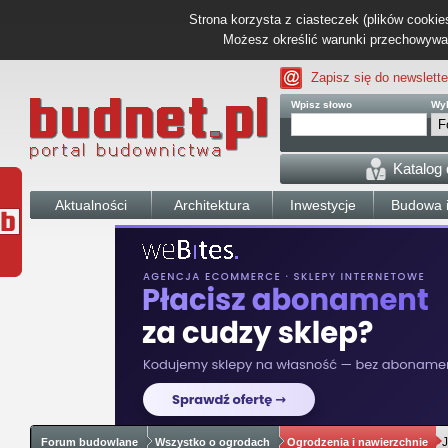
Strona korzysta z ciasteczek (plików cookies
Możesz określić warunki przechowywani
Zapisz się do newslette
Wpisz słowo
Wyb
Katalog
Aktualności
Architektura
Inwestycje
Budowa i
Forum budowlane
Wszystko o ogrodach
Ogrodzenia i nawierzchnie