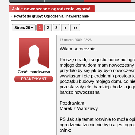
Jakie nowoczesne ogrodzenie wybrać.
«
Powrót do grupy: Ogrodzenia i nawierzchnie
Stron: 20 ▾
1
2
3
▸
▸▸
17 marca 2009, 22:26
Witam serdecznie,
Proszę o radę i sugestie odnośnie ogr
mojego domu dom mam nowoczesny a 
przydało by się jak by było nowoczesn
Gość: marekwawa
wywijasami etc pierdołami ) prostota j
PRAKTYKANT
początku budowy mojego domu co nie
przestarzały etc. bardziej chodzi o je
bardzo nowoczesna.
Pozdrawiam,
Marek z Warszawy
PS Jak się temat rozwinie to może o
ogrodzenia tzn nic nie było a jest ogro
:wink: