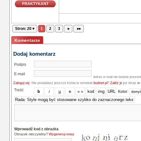
PRAKTYKANT
Stron: 20 ▾
1
2
3
▸
▸▸
Komentarze
Dodaj komentarz
Podpis
E-mail
Adres e-mail nie bedzie prezen
Zaloguj się
. Nie posiadasz jeszcze konta w serwisie
budnet.pl
?
Załóż je
już teraz
w 
Treść
Kolor:
Wprowadź kod z obrazka
Obrazek nieczytelny?
Wygeneruj nowy