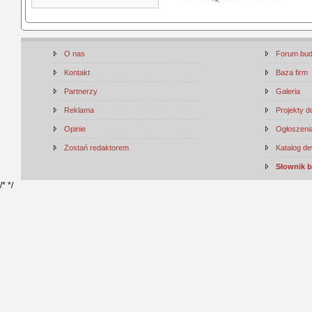
O nas
Forum bu
Kontakt
Baza firm
Partnerzy
Galeria
Reklama
Projekty 
Opinie
Ogłoszenia
Zostań redaktorem
Katalog d
Słownik 
/*
*/