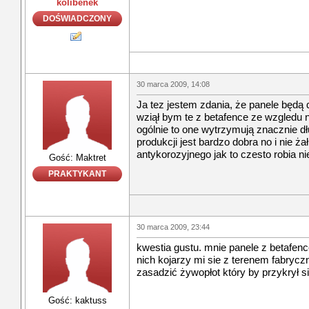
kolibenek
DOŚWIADCZONY
30 marca 2009, 14:08
Ja tez jestem zdania, że panele będą
wziął bym te z betafence ze wzgledu n
ogólnie to one wytrzymują znacznie dłu
produkcji jest bardzo dobra no i nie ż
antykorozyjnego jak to czesto robia ni
Gość: Maktret
PRAKTYKANT
30 marca 2009, 23:44
kwestia gustu. mnie panele z betafenc
nich kojarzy mi sie z terenem fabry
zasadzić żywopłot który by przykrył si
Gość: kaktuss