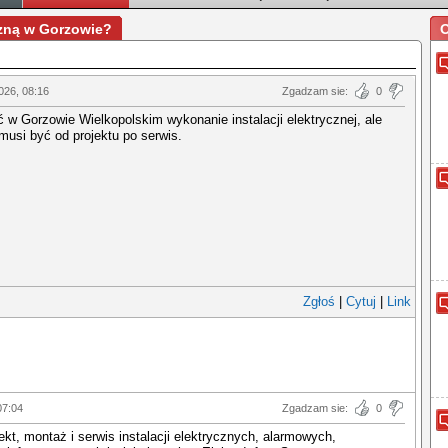
czną w Gorzowie?
O
026, 08:16
Zgadzam sie:
0
 w Gorzowie Wielkopolskim wykonanie instalacji elektrycznej, ale
musi być od projektu po serwis.
Zgłoś
|
Cytuj
|
Link
07:04
Zgadzam sie:
0
jekt, montaż i serwis instalacji elektrycznych, alarmowych,