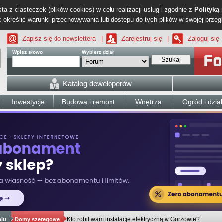
ta z ciasteczek (plików cookies) w celu realizacji usług i zgodnie z
Polityką
określić warunki przechowywania lub dostępu do tych plików w swojej przeg
Zapisz się do newslettera
|
Zarejestruj się
|
Zaloguj się
Wpisz słowo
Wybierz dział
Szukaj
Katalog deweloperów
Inwestycje
Budowa i remont
Wnętrza
Ogród i dzia
Kto robił wam instalację elektryczną w Gorzowie?
niu
Domy szeregowe