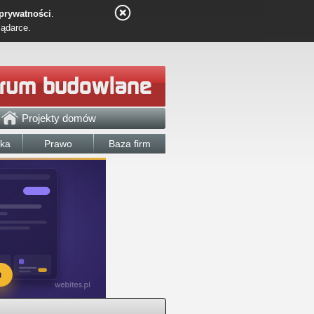
 prywatności
.
lądarce.
Projekty domów
łka
Prawo
Baza firm