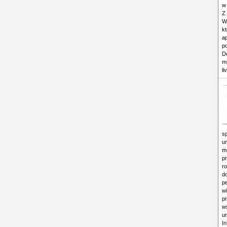
w
Z
W
kt
a
p
D
m
li
sp
u
m
p
ro
d
p
w
p
w
u
In