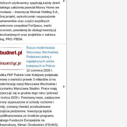
 których użytkownicy spędzają każdy dzień.
 takiego założenia powstał Moovy Home we
rocławiu – inwestycja Womak Holding S.A.,
órej projekt, wykończenie i wyposażenie
partamentów oraz części wspólnych
owierzono zespołowi ForSpace, marki
ecoroom, powołanej do obsługi inwestycji
ieszkaniowych oraz projektów z sektora
ving, PRS i PBSA.
Rusza modernizacja
Warszawy Wschodniej.
Podpisano jedną z
największych umów
kolejowych w Polsce
12 czerwca 2026 r.
ółka PKP Polskie Linie Kolejowe podpisała
mowę o wartości prawie 3 miliardów zł na
odernizację stacji Warszawa Wschodnia i
rzystanku Warszawa Stadion. Prace mają
zpocząć się w grudniu tego roku i potrwać
o końca 2029 r. Powstaną nowe, zadaszone
erony wyposażone w schody ruchome i
indy, zostaną również przebudowane
rzejścia podziemne. Inwestycja będzie
spółfinansowana ze środków programu
nijnego Fundusze Europejskie na
frastrukturę, Klimat i Środowisko (FEnIKS).