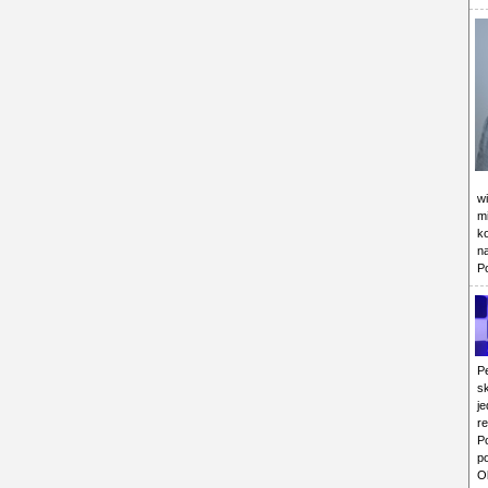
w
mi
k
n
P
P
s
j
r
P
p
O