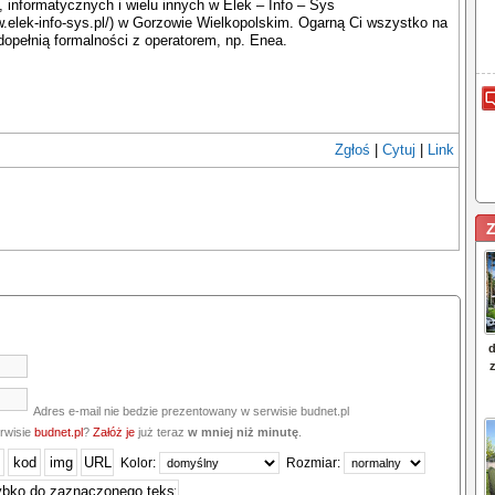
, informatycznych i wielu innych w Elek – Info – Sys
w.elek-info-sys.pl/) w Gorzowie Wielkopolskim. Ogarną Ci wszystko na
 dopełnią formalności z operatorem, np. Enea.
Zgłoś
|
Cytuj
|
Link
Z
Adres e-mail nie bedzie prezentowany w serwisie budnet.pl
erwisie
budnet.pl
?
Załóż je
już teraz
w mniej niż minutę
.
Kolor:
Rozmiar: