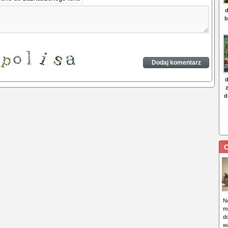
C
N
m
d
wa