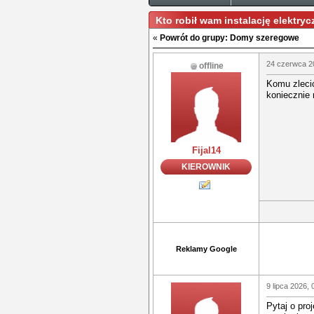
Kto robił wam instalację elektry
«
Powrót do grupy: Domy szeregowe
24 czerwca 2
offline
Komu zlecić
koniecznie 
Fijal14
KIEROWNIK
Reklamy Google
9 lipca 2026, 
Pytaj o pro