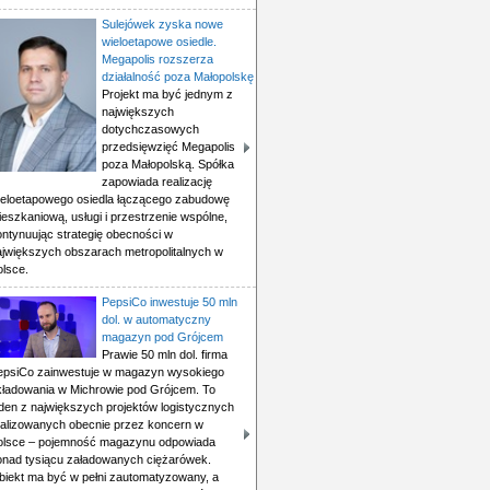
Sulejówek zyska nowe
wieloetapowe osiedle.
Megapolis rozszerza
działalność poza Małopolskę
Projekt ma być jednym z
największych
dotychczasowych
przedsięwzięć Megapolis
poza Małopolską. Spółka
zapowiada realizację
ieloetapowego osiedla łączącego zabudowę
eszkaniową, usługi i przestrzenie wspólne,
ontynuując strategię obecności w
ajwiększych obszarach metropolitalnych w
olsce.
PepsiCo inwestuje 50 mln
dol. w automatyczny
magazyn pod Grójcem
Prawie 50 mln dol. firma
epsiCo zainwestuje w magazyn wysokiego
kładowania w Michrowie pod Grójcem. To
eden z największych projektów logistycznych
ealizowanych obecnie przez koncern w
olsce – pojemność magazynu odpowiada
onad tysiącu załadowanych ciężarówek.
biekt ma być w pełni zautomatyzowany, a