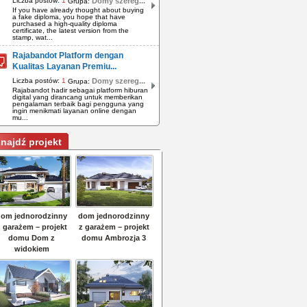
Liczba postów:
1
Domy szereg...
Grupa:
If you have already thought about buying
a fake diploma, you hope that have
purchased a high-quality diploma
certificate, the latest version from the
stamp, wat...
Rajabandot Platform dengan
Kualitas Layanan Premiu...
Liczba postów:
1
Domy szereg...
Grupa:
Rajabandot hadir sebagai platform hiburan
digital yang dirancang untuk memberikan
pengalaman terbaik bagi pengguna yang
ingin menikmati layanan online dengan
mu...
najdź projekt