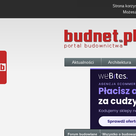
Strona korzys
Możesz 
Aktualności
Architektura
Forum budowlane
Wszystko o budowa