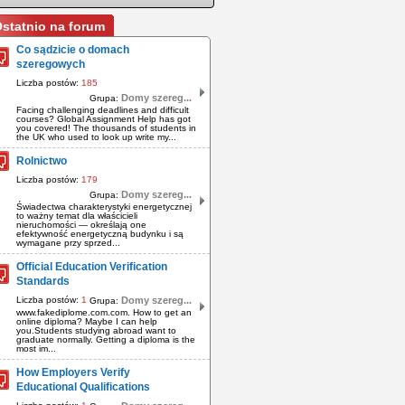
statnio na forum
Co sądzicie o domach
szeregowych
Liczba postów:
185
Domy szereg...
Grupa:
Facing challenging deadlines and difficult
courses? Global Assignment Help has got
you covered! The thousands of students in
the UK who used to look up write my...
Rolnictwo
Liczba postów:
179
Domy szereg...
Grupa:
Świadectwa charakterystyki energetycznej
to ważny temat dla właścicieli
nieruchomości — określają one
efektywność energetyczną budynku i są
wymagane przy sprzed...
Official Education Verification
Standards
Liczba postów:
1
Domy szereg...
Grupa:
www.fakediplome.com.com. How to get an
online diploma? Maybe I can help
you.Students studying abroad want to
graduate normally. Getting a diploma is the
most im...
How Employers Verify
Educational Qualifications