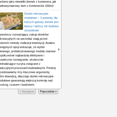
równo jako niewielki domek z kontenera, jak
 pełnowymiarowy dom z kontenerów 100m2.
Domki rekreacyjne
modułowe – 3 powody, dla
których gotowy domek jest
lepszy i tańszy niż budowa
od podstaw
nwestorzy rozważający zakup domków
ekreacyjnych na sprzedaż stają przed
borem metody realizacji inwestycji. Analiza
ostępnych opcji wskazuje, że wybór
otowego, prefabrykowanego modułu stanowi
półcześnie najbardziej efektywne i
ezpieczne rozwiązanie, skutecznie
inimalizujące ryzyka związane z
radycyjnymi procesami budowlanymi. Poniżej
rzedstawiamy trzy kluczowe argumenty,
tóre dowodzą, dlaczego domki rekreacyjne
odułowe gwarantują większą kontrolę nad
akością, czasem i budżetem.
« Następne
Poprzednie »