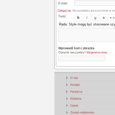
E-mail
Zaloguj się
. Nie posiadasz jeszcze konta w s
Treść
Wprowadź kod z obrazka
Obrazek nieczytelny?
Wygeneruj nowy
O nas
Kontakt
Partnerzy
Reklama
Opinie
Zostań redaktorem