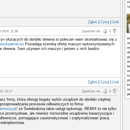
za
i
Zgłoś
|
Cytuj
|
Link
a 2018, 11:36
Zgadzam sie:
0
I
yn służących do obróbki drewna to polecam wam skontaktować się z
r
ood-pamar.eu
Posiadają szeroką ofertę maszyn wykorzystywanych
wy
ce drewna. Sam używam ich maszyn i jestem z nich bardzo
d
.
g
ws
b
m
t
p
Zgłoś
|
Cytuj
|
Link
k
m
18, 15:17
Zgadzam sie:
0
j
asz firmy, która oferuję bogaty wybór urządzeń do obróbki cieplnej
 przeprowadzania procesów odlewniczych to firma
remixsa.pl/
ze Świebodzina takie usługi wykonuję. REMIX to nie tylko
ce przemysłowe, ale również różnorodne urządzenia towarzyszące i
odlewnicze, pomagające zautomatyzować i zoptymalizować pracę
edsiębiorstwa.