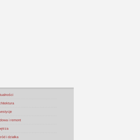
tualności
chitektura
westycje
dowa i remont
ętrza
ród i działka