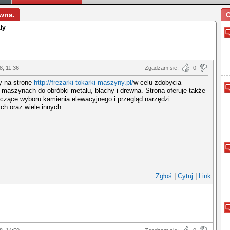
wna.
O
ły
8, 11:36
Zgadzam sie:
0
 na stronę
http://frezarki-tokarki-maszyny.pl/
w celu zdobycia
o maszynach do obróbki metalu, blachy i drewna. Strona oferuje także
czące wyboru kamienia elewacyjnego i przegląd narzędzi
h oraz wiele innych.
Zgłoś
|
Cytuj
|
Link