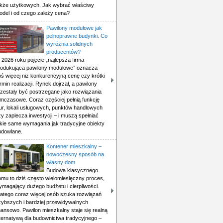
akże użytkowych. Jak wybrać właściwy
odel i od czego zależy cena?
Pawilony modułowe jak
pełnoprawne budynki. Co
wyróżnia solidnych
producentów?
2026 roku pojęcie „najlepsza firma
rodukująca pawilony modułowe” oznacza
oś więcej niż konkurencyjną cenę czy krótki
rmin realizacji. Rynek dojrzał, a pawilony
rzestały być postrzegane jako rozwiązania
ymczasowe. Coraz częściej pełnią funkcję
iur, lokali usługowych, punktów handlowych
y zaplecza inwestycji – i muszą spełniać
akie same wymagania jak tradycyjne obiekty
udowlane.
Kontener mieszkalny –
nowoczesny sposób na
własny dom
Budowa klasycznego
omu to dziś często wielomiesięczny proces,
ymagający dużego budżetu i cierpliwości.
latego coraz więcej osób szuka rozwiązań
zybszych i bardziej przewidywalnych
nansowo. Pawilon mieszkalny staje się realną
lternatywą dla budownictwa tradycyjnego –