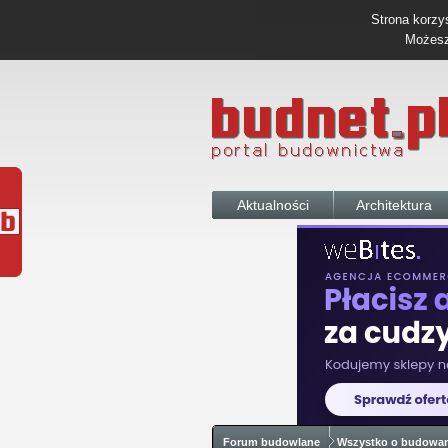
Strona korzys
Możesz 
Aktualności
Architektura
Forum budowlane
Wszystko o budowa