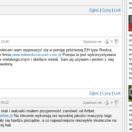
t
m
Zgłoś
|
Cytuj
|
Link
W 
p
 10:00
Zgadzam sie:
0
c
polecam wam wyposażyć się w pompę próżniową EH typu Rootsa,
te
je firma
www.edwardsvacuum.com.pl
Pompa ta jest wykorzystywana
p
 metalurgicznym i obróbce metali. Sam jej używam i jestem z niej
t
owolony.
b
cz
t
b
Zgłoś
|
Cytuj
|
Link
 09:22
Zgadzam sie:
0
d
w
 stali i walcarki miałem przyjemność zamówić od Artbet.
D
rtbet.pl
Na zlecenie wykonują oni wysokiej jakości maszyny tego
s
ły się bardzo porządne, a co najważniejsze niezwykle skuteczne na
fi
ej hali.
a