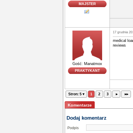
MAJSTER
17 grudnia 20
medical loa
reviews
Gość: Manatmox
PRAKTYKANT
Stron: 5 ▾
1
2
3
▸
▸▸
Komentarze
Dodaj komentarz
Podpis