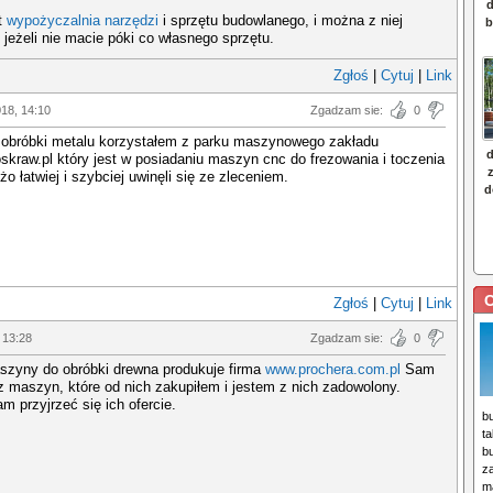
t
wypożyczalnia narzędzi
i sprzętu budowlanego, i można z niej
 jeżeli nie macie póki co własnego sprzętu.
Zgłoś
|
Cytuj
|
Link
018, 14:10
Zgadzam sie:
0
 obróbki metalu korzystałem z parku maszynowego zakładu
kraw.pl który jest w posiadaniu maszyn cnc do frezowania i toczenia
żo łatwiej i szybciej uwinęli się ze zleceniem.
C
Zgłoś
|
Cytuj
|
Link
 13:28
Zgadzam sie:
0
szyny do obróbki drewna produkuje firma
www.prochera.com.pl
Sam
 maszyn, które od nich zakupiłem i jestem z nich zadowolony.
 przyjrzeć się ich ofercie.
b
ta
b
za
m