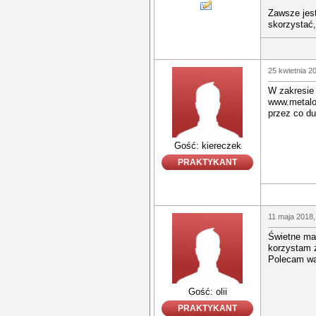
Zawsze jes
skorzystać,
25 kwietnia 2
W zakresie
www.metalos
przez co du
Gość: kiereczek
PRAKTYKANT
11 maja 2018,
Świetne ma
korzystam z
Polecam wam
Gość: olii
PRAKTYKANT