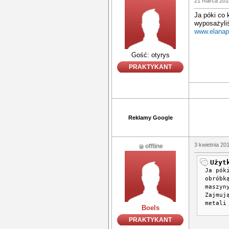
21 marca 201
Ja póki co 
wyposażyli
www.elanap
Gość: otyrys
PRAKTYKANT
Reklamy Google
3 kwietnia 20
offline
Użyt
Ja pók
obróbk
maszyn
Zajmuj
metali
Boels
PRAKTYKANT