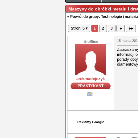
Maszyny do obróbki metalu i dre
«
Powrót do grupy: Technologie i materia
Stron: 5 ▾
1
2
3
▸
▸▸
15 marca 201
offline
Zapraszamy
informacji 
porady doty
diamentowyc
arekmadejczyk
PRAKTYKANT
Reklamy Google