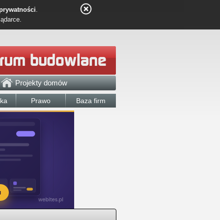
 prywatności
.
lądarce.
Projekty domów
łka
Prawo
Baza firm