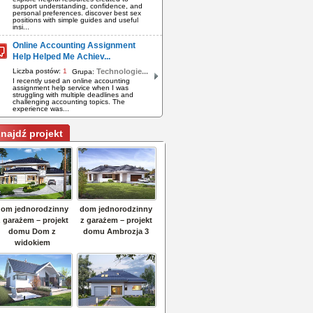
support understanding, confidence, and
personal preferences. discover best sex
positions with simple guides and useful
insi...
Online Accounting Assignment
Help Helped Me Achiev...
Liczba postów:
1
Technologie...
Grupa:
I recently used an online accounting
assignment help service when I was
struggling with multiple deadlines and
challenging accounting topics. The
experience was...
najdź projekt