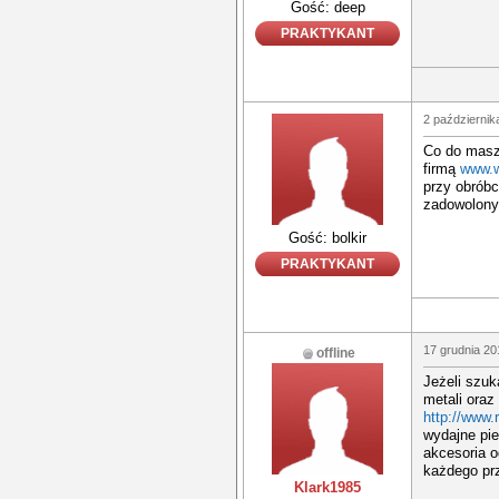
Gość: deep
PRAKTYKANT
2 październik
Co do masz
firmą
www.w
przy obrób
zadowolony
Gość: bolkir
PRAKTYKANT
17 grudnia 20
offline
Jeżeli szuk
metali oraz
http://www.
wydajne pie
akcesoria 
każdego prz
Klark1985