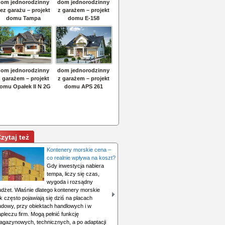
zytaj też
Kontenery morskie cena –
co realnie wpływa na koszt?
Gdy inwestycja nabiera
tempa, liczy się czas,
wygoda i rozsądny
udżet. Właśnie dlatego kontenery morskie
k często pojawiają się dziś na placach
udowy, przy obiektach handlowych i w
pleczu firm. Mogą pełnić funkcję
agazynowych, technicznych, a po adaptacji