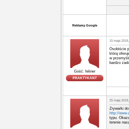
Reklamy Google
15 maja 2018,
Osobiście 
którą oferu
w przemyśle
bardzo zad
Gość: feliner
PRAKTYKANT
25 maja 2018,
Zrywarki do
http://www.a
typu. Okaza
terenie nasz