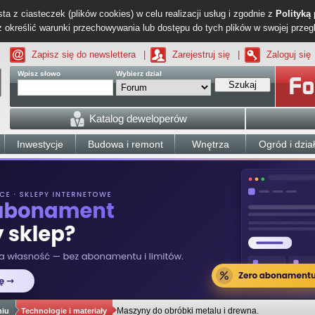
ta z ciasteczek (plików cookies) w celu realizacji usług i zgodnie z
Polityką
określić warunki przechowywania lub dostępu do tych plików w swojej przeg
Zapisz się do newslettera
|
Zarejestruj się
|
Zaloguj się
Wpisz słowo
Wybierz dział
Szukaj
Katalog deweloperów
Inwestycje
Budowa i remont
Wnętrza
Ogród i dzia
Maszyny do obróbki metalu i drewna.
niu
Technologie i materiały