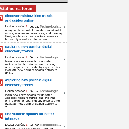
statnio na forum
discover rainbow kiss trends
and guides online
Liczba postów:
1
Technologie...
Grupa:
many adults search for modern relationship
topics, educational resources, and trending
lifestyle interests. rainbow kiss remains a
frequently searched phrase am...
exploring new pornhat digital
discovery trends
Liczba postów:
1
Technologie...
Grupa:
learn how users search for updated
websites, fresh features, and evolving
online experiences. industry experts often
evaluate new pornhat search activity to
und...
exploring new pornhat digital
discovery trends
Liczba postów:
1
Technologie...
Grupa:
learn how users search for updated
websites, fresh features, and evolving
online experiences. industry experts often
evaluate new pornhat search activity to
und...
find suitable options for better
intimacy
Liczba postów:
1
Technologie...
Grupa:
explore helpful resources created to