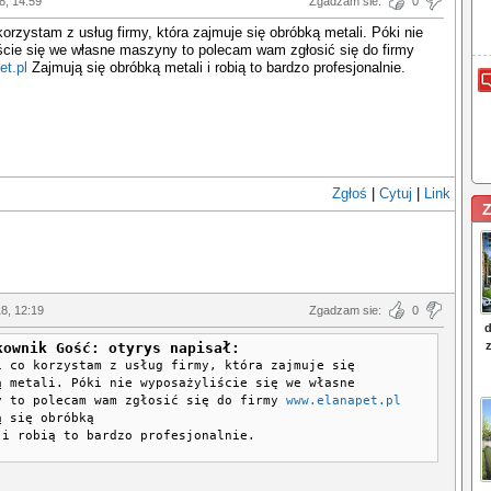
8, 14:59
Zgadzam sie:
0
korzystam z usług firmy, która zajmuje się obróbką metali. Póki nie
ście się we własne maszyny to polecam wam zgłosić się do firmy
et.pl
Zajmują się obróbką metali i robią to bardzo profesjonalnie.
Zgłoś
|
Cytuj
|
Link
Z
18, 12:19
Zgadzam sie:
0
kownik Gość: otyrys napisał:
i co korzystam z usług firmy, która zajmuje się
ą metali. Póki nie wyposażyliście się we własne
y to polecam wam zgłosić się do firmy
www.elanapet.pl
ą się obróbką
 i robią to bardzo profesjonalnie.