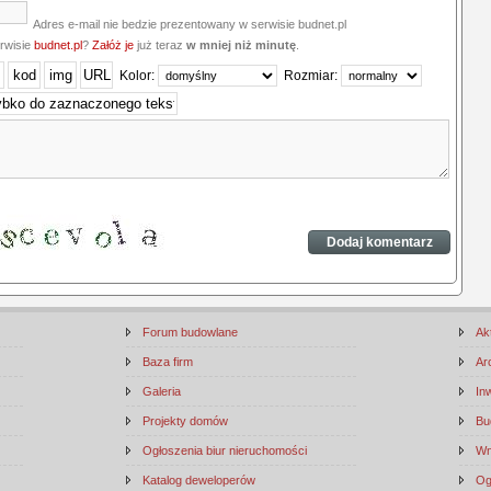
Adres e-mail nie bedzie prezentowany w serwisie budnet.pl
erwisie
budnet.pl
?
Załóż je
już teraz
w mniej niż minutę
.
Kolor:
Rozmiar:
Forum budowlane
Ak
Baza firm
Ar
Galeria
In
Projekty domów
Bu
Ogłoszenia biur nieruchomości
Wn
Katalog deweloperów
Og