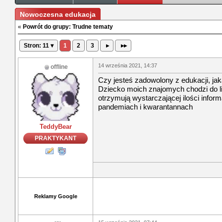
Nowoczesna edukacja
«
Powrót do grupy: Trudne tematy
Stron: 11 ▾
1
2
3
▸
▸▸
14 września 2021, 14:37
offline
Czy jesteś zadowolony z edukacji, jak
Dziecko moich znajomych chodzi do li
otrzymują wystarczającej ilości infor
pandemiach i kwarantannach
TeddyBear
PRAKTYKANT
Reklamy Google