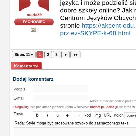
języka i może podzielić s
dobre szkoły online? Jak 
marta89
Centrum Języków Obcych 
FACHOWIEC
stronie
https://akcent-edu
prz ez-SKYPE-k-68.html
Stron: 11 ▾
1
2
3
▸
▸▸
Komentarze
Dodaj komentarz
Podpis
E-mail
Adres e-mail nie bedzie prezen
Zaloguj się
. Nie posiadasz jeszcze konta w serwisie
budnet.pl
?
Załóż je
już teraz
w 
Treść
Kolor: