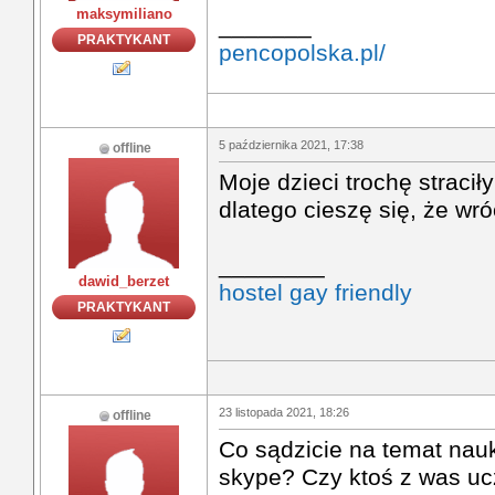
maksymiliano
_______
PRAKTYKANT
pencopolska.pl/
5 października 2021, 17:38
offline
Moje dzieci trochę stracił
dlatego cieszę się, że wró
________
dawid_berzet
hostel gay friendly
PRAKTYKANT
23 listopada 2021, 18:26
offline
Co sądzicie na temat nauk
skype? Czy ktoś z was uc