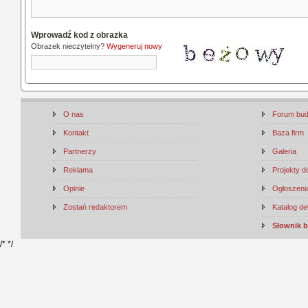
Wprowadź kod z obrazka
Obrazek nieczytelny?
Wygeneruj nowy
O nas
Forum bu
Kontakt
Baza firm
Partnerzy
Galeria
Reklama
Projekty 
Opinie
Ogłoszenia
Zostań redaktorem
Katalog d
Słownik 
/*
*/