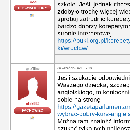
Foxxi
szkole. Jeśli jednak chce
DOŚWIADCZONY
zdobyło trochę więcej wie
spróbuj zatrudnić korepety
bardzo dobrzy korepetytor
stronie internetowej
https://buki.org.pl/korepet
ki/wroclaw/
30 września 2021, 17:49
offline
Jeśli szukacie odpowied
Waszego dziecka, szczegó
angielskiego, to konieczn
sobie na stronę
olek992
https://gazetaparlamentar
FACHOWIEC
wybrac-dobry-kurs-angiels
Można tam znaleźć inform
szukać tylko tych najleps