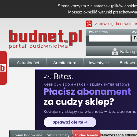
Strona korzysta z ciasteczek (plików cookies
Możesz określić warunki przechowywani
Zapisz się do newslette
Wpisz słowo
Wyb
Katalog
Aktualności
Architektura
Inwestycje
Budowa i
Nowoczesna edukac
Forum budowlane
Wolne tematy
Trudne tematy