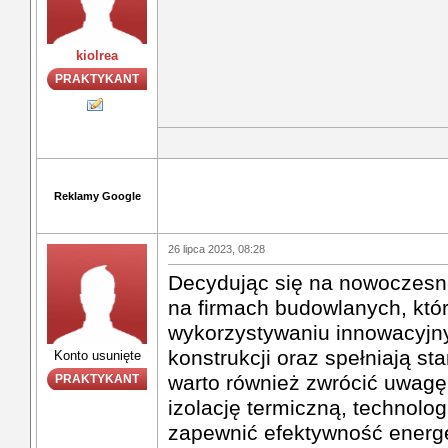
kiolrea
PRAKTYKANT
Reklamy Google
26 lipca 2023, 08:28
Decydując się na nowoczesne
na firmach budowlanych, któ
wykorzystywaniu innowacyjny
konstrukcji oraz spełniają s
Konto usunięte
warto również zwrócić uwag
PRAKTYKANT
izolację termiczną, technolog
zapewnić efektywność energe