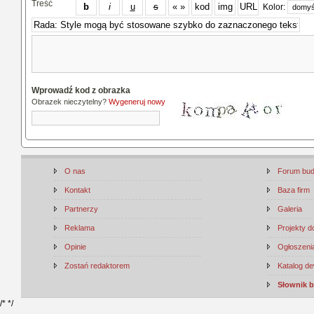
Treść
Kolor:
Wprowadź kod z obrazka
Obrazek nieczytelny?
Wygeneruj nowy
O nas
Forum bu
Kontakt
Baza firm
Partnerzy
Galeria
Reklama
Projekty 
Opinie
Ogłoszenia
Zostań redaktorem
Katalog d
Słownik 
/*
*/