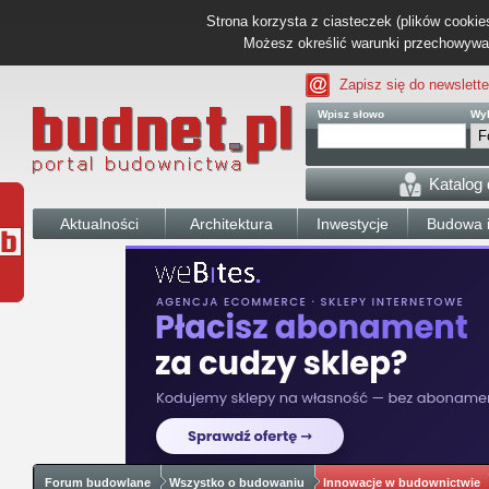
Strona korzysta z ciasteczek (plików cookies
Możesz określić warunki przechowywani
Zapisz się do newslette
Wpisz słowo
Wyb
Katalog
Aktualności
Architektura
Inwestycje
Budowa i
Forum budowlane
Wszystko o budowaniu
Innowacje w budownictwie