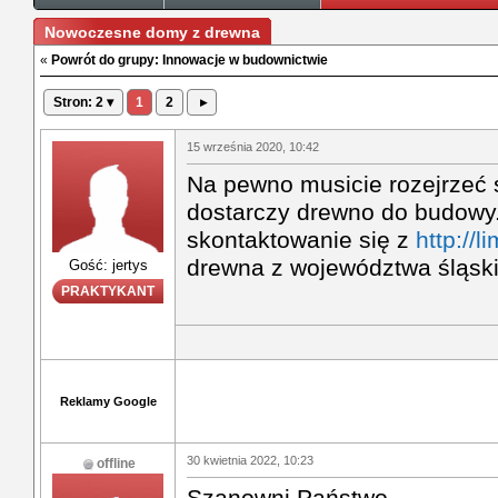
Nowoczesne domy z drewna
«
Powrót do grupy: Innowacje w budownictwie
Stron: 2 ▾
1
2
▸
15 września 2020, 10:42
Na pewno musicie rozejrzeć 
dostarczy drewno do budowy.
skontaktowanie się z
http://l
drewna z województwa śląsk
Gość: jertys
PRAKTYKANT
Reklamy Google
30 kwietnia 2022, 10:23
offline
Szanowni Państwo,