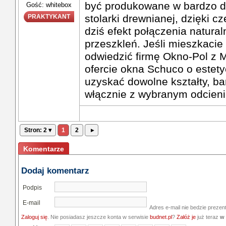
być produkowane w bardzo d
Gość: whitebox
stolarki drewnianej, dzięki
PRAKTYKANT
dziś efekt połączenia natura
przeszkleń. Jeśli mieszkacie
odwiedzić firmę Okno-Pol z
ofercie okna Schuco o estety
uzyskać dowolne kształty, ba
włącznie z wybranym odcieni
Stron: 2 ▾
1
2
▸
Komentarze
Dodaj komentarz
Podpis
E-mail
Adres e-mail nie bedzie prezen
Zaloguj się
. Nie posiadasz jeszcze konta w serwisie
budnet.pl
?
Załóż je
już teraz
w 