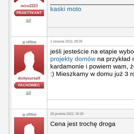
_______________________
miro2223
kaski moto
PRAKTYKANT
1 sierpnia 2022, 08:38
offline
jeśli jesteście na etapie wyb
projekty domów
na przykład 
kardamonie i powiem wam, że
:) Mieszkamy w domu już 3 r
doityourself
FACHOWIEC
28 grudnia 2022, 00:28
offline
Cena jest trochę droga
dynamons world