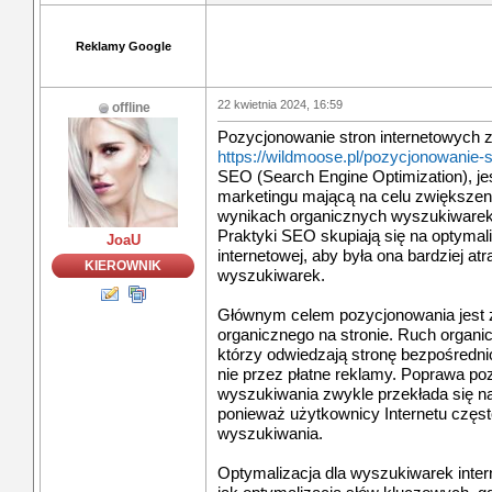
Reklamy Google
22 kwietnia 2024, 16:59
offline
Pozycjonowanie stron internetowych 
https://wildmoose.pl/pozycjonowanie-s
SEO (Search Engine Optimization), je
marketingu mającą na celu zwiększen
wynikach organicznych wyszukiwarek i
Praktyki SEO skupiają się na optymal
JoaU
internetowej, aby była ona bardziej at
KIEROWNIK
wyszukiwarek.
Głównym celem pozycjonowania jest zw
organicznego na stronie. Ruch organi
którzy odwiedzają stronę bezpośredni
nie przez płatne reklamy. Poprawa po
wyszukiwania zwykle przekłada się na
ponieważ użytkownicy Internetu często
wyszukiwania.
Optymalizacja dla wyszukiwarek inter