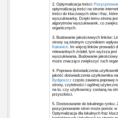
2. Optymalizacja treści:
Pozycjonowan
optymalizacją treści na stronie inter
treści do kluczowych słów i fraz, które
wyszukiwarkę. Dzięki temu strona jest
algorytmów wyszukiwarek, co zwięks
organicznych.
3. Budowanie jakościowych linków: Lin
strony są istotnym czynnikiem wpły
Katowice
. Im więcej linków prowadzi 
relewantnych źródeł, tym wyższa jes
wyszukiwania. Budowanie jakościowych
może znacząco zwiększyć ruch organ
4. Poprawa doświadczenia użytkowni
jakość doświadczenia użytkownika na
Bydgoszcz
często zawiera poprawę na
strony, czytelności i ogólnej użytecz
na to, czy użytkownicy zostaną na stro
przyszłości.
5. Dostosowanie do lokalnego rynku: J
pozycjonowanie stron może pomóc w do
Optymalizacja dla lokalnych fraz kluc
kontaktowych i lokalizacji na stronie