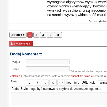
wymagania algorytmów wyszukiwarek. 
czasochłonny i wymagający, korzyści 
wynikach wyszukiwania są nieocenio
na stronie, wyższą widoczność marki 
Ten post był edy
Stron: 6 ▾
1
2
3
▸
▸▸
Komentarze
Dodaj komentarz
Podpis
E-mail
Adres e-mail nie bedzie prezen
Zaloguj się
. Nie posiadasz jeszcze konta w serwisie
budnet.pl
?
Załóż je
już teraz
w 
Treść
Kolor: