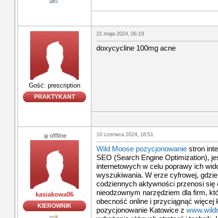
21 maja 2024, 06:19
doxycycline 100mg acne
Gość: prescription
PRAKTYKANT
10 czerwca 2024, 18:51
offline
Wild Moose pozycjonowanie
stron int
SEO (Search Engine Optimization), je
internetowych w celu poprawy ich wi
wyszukiwania. W erze cyfrowej, gdzie
codziennych aktywności przenosi się d
nieodzownym narzędziem dla firm, kt
kasiakowa06
obecność online i przyciągnąć więcej 
KIEROWNIK
pozycjonowanie Katowice z
www.wild