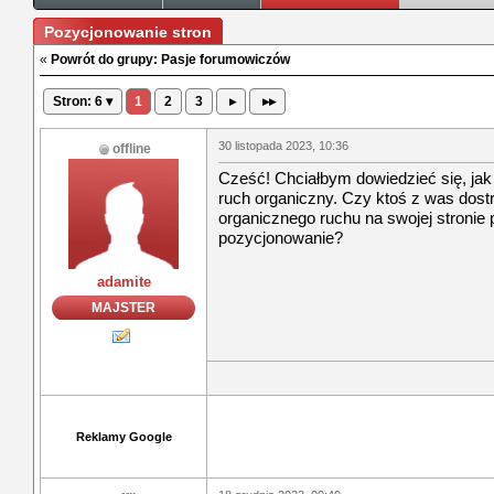
Pozycjonowanie stron
«
Powrót do grupy: Pasje forumowiczów
Stron: 6 ▾
1
2
3
▸
▸▸
30 listopada 2023, 10:36
offline
Cześć! Chciałbym dowiedzieć się, ja
ruch organiczny. Czy ktoś z was dost
organicznego ruchu na swojej stronie
pozycjonowanie?
adamite
MAJSTER
Reklamy Google