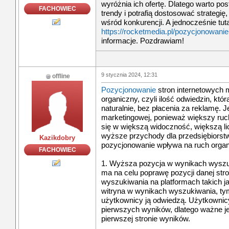
wyróżnia ich ofertę. Dlatego warto po
FACHOWIEC
trendy i potrafią dostosować strategię
wśród konkurencji. A jednocześnie tuta
https://rocketmedia.pl/pozycjonowan
informacje. Pozdrawiam!
9 stycznia 2024, 12:31
offline
Pozycjonowanie
stron internetowych
organiczny, czyli ilość odwiedzin, któ
naturalnie, bez płacenia za reklamę. J
marketingowej, ponieważ większy ruc
się w większą widoczność, większą lic
wyższe przychody dla przedsiębiorstw
Kazikdobry
pozycjonowanie wpływa na ruch organ
FACHOWIEC
1. Wyższa pozycja w wynikach wysz
ma na celu poprawę pozycji danej str
wyszukiwania na platformach takich ja
witryna w wynikach wyszukiwania, tym
użytkownicy ją odwiedzą. Użytkownicy
pierwszych wyników, dlatego ważne je
pierwszej stronie wyników.