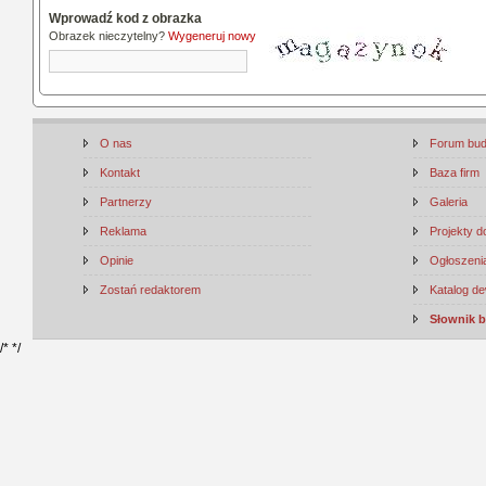
Wprowadź kod z obrazka
Obrazek nieczytelny?
Wygeneruj nowy
O nas
Forum bu
Kontakt
Baza firm
Partnerzy
Galeria
Reklama
Projekty 
Opinie
Ogłoszenia
Zostań redaktorem
Katalog d
Słownik 
/*
*/