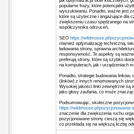
jak optymalizacja słów kluczowych, gd
popularne frazy, które potencjalni u
wyszukiwaniu. Ponadto, ważne jest zap
które są użyteczne i angażujące dla c
zwiększeniu czasu spędzanego na stro
współczynnika odrzuceń.
SEO
https://wildmoose.pl/pozycjonow
również optymalizację techniczną, ta
ładowania strony, sprawna architektura
responsywność. Te aspekty są ważne
preferują strony, które są szybko dost
na komputerach, jak i urządzeniach m
Ponadto, strategie budowania linków,
(linków) z innych renomowanych stron
Wysokiej jakości linki zewnętrzne są
jako głosy zaufania, co może znacząc
Podsumowując, skuteczne pozycjonow
https://wildmoose.pl/pozycjonowanie-
znaczenie dla zwiększenia ruchu org
pozycjonowane strony cieszą się wi
co przekłada się na większą liczbę odw