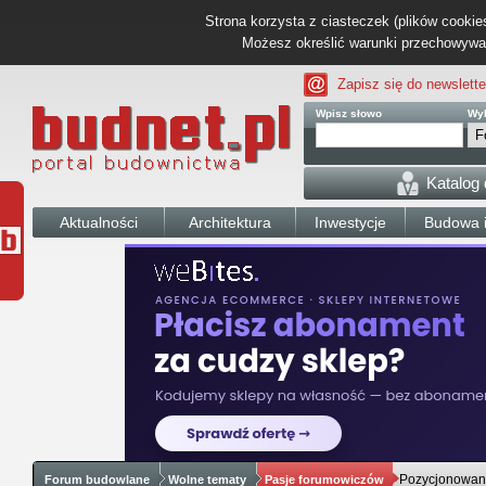
Strona korzysta z ciasteczek (plików cookies
Możesz określić warunki przechowywani
Zapisz się do newslette
Wpisz słowo
Wyb
Katalog
Aktualności
Architektura
Inwestycje
Budowa i
Pozycjonowani
Forum budowlane
Wolne tematy
Pasje forumowiczów