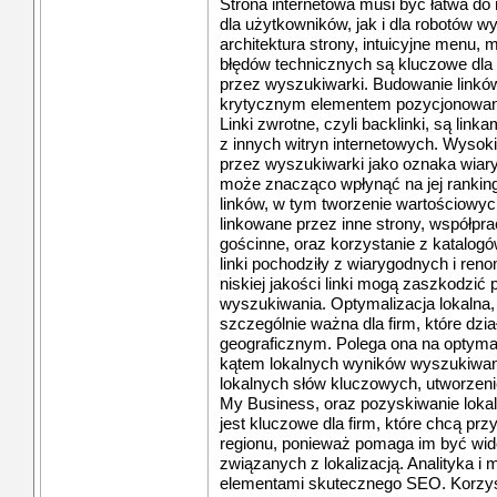
Strona internetowa musi być łatwa do 
dla użytkowników, jak i dla robotów 
architektura strony, intuicyjne menu,
błędów technicznych są kluczowe dla 
przez wyszukiwarki. Budowanie linków, 
krytycznym elementem pozycjonowa
Linki zwrotne, czyli backlinki, są lin
z innych witryn internetowych. Wysoki
przez wyszukiwarki jako oznaka wiaryg
może znacząco wpłynąć na jej ranking. 
linków, w tym tworzenie wartościowych
linkowane przez inne strony, współpra
gościnne, oraz korzystanie z katalog
linki pochodziły z wiarygodnych i re
niskiej jakości linki mogą zaszkodzić
wyszukiwania. Optymalizacja lokalna,
szczególnie ważna dla firm, które dzi
geograficznym. Polega ona na optymali
kątem lokalnych wyników wyszukiwan
lokalnych słów kluczowych, utworzenie
My Business, oraz pozyskiwanie loka
jest kluczowe dla firm, które chcą pr
regionu, ponieważ pomaga im być wi
związanych z lokalizacją. Analityka i
elementami skutecznego SEO. Korzyst