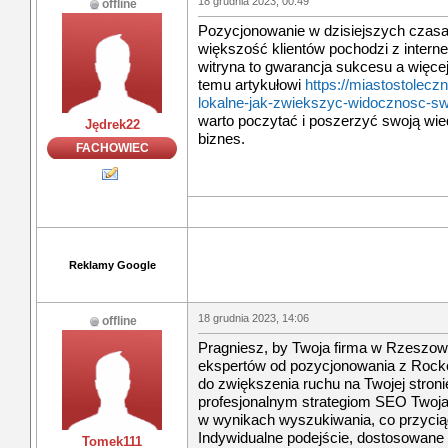
18 grudnia 2023, 00:49
offline
Pozycjonowanie w dzisiejszych czasa
większość klientów pochodzi z inter
witryna to gwarancja sukcesu a więcej
temu artykułowi
https://miastostolecz
lokalne-jak-zwiekszyc-widocznosc-swo
warto poczytać i poszerzyć swoją wied
Jędrek22
biznes.
FACHOWIEC
Reklamy Google
18 grudnia 2023, 14:06
offline
Pragniesz, by Twoja firma w Rzeszowi
ekspertów od pozycjonowania z Rocket
do zwiększenia ruchu na Twojej stronie
profesjonalnym strategiom SEO Twoja 
w wynikach wyszukiwania, co przyciąg
Indywidualne podejście, dostosowane 
Tomek111