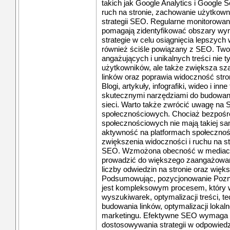
takich jak Google Analytics i Google 
ruch na stronie, zachowanie użytkow
strategii SEO. Regularne monitorowan
pomagają zidentyfikować obszary wy
strategie w celu osiągnięcia lepszych
również ściśle powiązany z SEO. Two
angażujących i unikalnych treści nie t
użytkowników, ale także zwiększa sz
linków oraz poprawia widoczność str
Blogi, artykuły, infografiki, wideo i in
skutecznymi narzędziami do budowania
sieci. Warto także zwrócić uwagę na
społecznościowych. Chociaż bezpośre
społecznościowych nie mają takiej sam
aktywność na platformach społeczno
zwiększenia widoczności i ruchu na s
SEO. Wzmożona obecność w mediac
prowadzić do większego zaangażowan
liczby odwiedzin na stronie oraz więks
Podsumowując, pozycjonowanie Poz
jest kompleksowym procesem, który
wyszukiwarek, optymalizacji treści, t
budowania linków, optymalizacji lokalne
marketingu. Efektywne SEO wymaga c
dostosowywania strategii w odpowiedzi