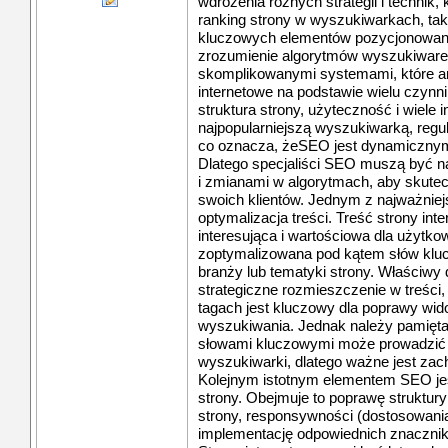
wdrożenia różnych strategii i technik,
ranking strony w wyszukiwarkach, tak
kluczowych elementów pozycjonowan
zrozumienie algorytmów wyszukiwarek
skomplikowanymi systemami, które ana
internetowe na podstawie wielu czynnik
struktura strony, użyteczność i wiele
najpopularniejszą wyszukiwarką, regul
co oznacza, że ​​SEO jest dynamiczny
Dlatego specjaliści SEO muszą być n
i zmianami w algorytmach, aby skute
swoich klientów. Jednym z najważnie
optymalizacja treści. Treść strony int
interesująca i wartościowa dla użytko
zoptymalizowana pod kątem słów klucz
branży lub tematyki strony. Właściwy
strategiczne rozmieszczenie w treści
tagach jest kluczowy dla poprawy wi
wyszukiwania. Jednak należy pamięta
słowami kluczowymi może prowadzić d
wyszukiwarki, dlatego ważne jest zach
Kolejnym istotnym elementem SEO jes
strony. Obejmuje to poprawę struktur
strony, responsywności (dostosowani
implementację odpowiednich znaczn