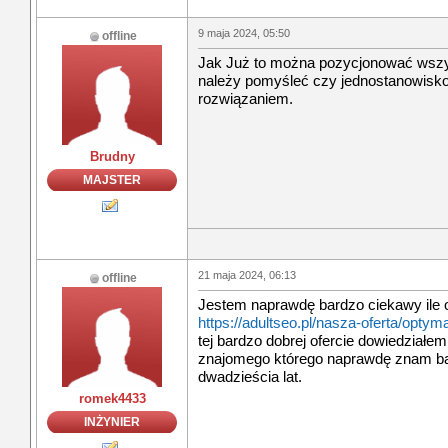
9 maja 2024, 05:50
offline
Jak Już to można pozycjonować wszy
należy pomyśleć czy jednostanowisk
rozwiązaniem.
Brudny
MAJSTER
21 maja 2024, 06:13
offline
Jestem naprawdę bardzo ciekawy ile 
https://adultseo.pl/nasza-oferta/optyma
tej bardzo dobrej ofercie dowiedziałe
znajomego którego naprawdę znam bar
dwadzieścia lat.
romek4433
INŻYNIER