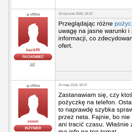
19 stycznia 2026, 18:22
offline
Przeglądając różne
pożyc
uwagę na jasne warunki i 
informacji, co zdecydowa
ofert.
kazik99
FACHOWIEC
20 maja 2026, 08:37
offline
Zastanawiam się, czy kto
pożyczkę na telefon. Osta
to naprawdę szybka spraw
przez neta. Fajnie, bo nie
osiem
ani tracić czasu. Właśnie 
INŻYNIER
ma info na ten temat