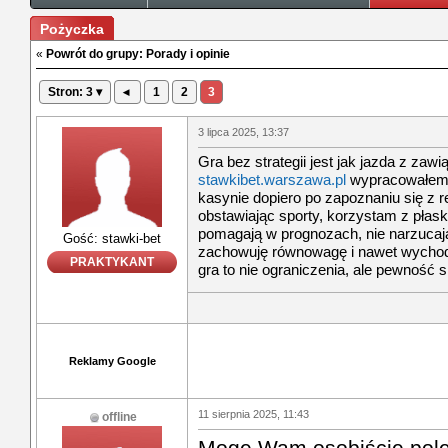
Pożyczka
«
Powrót do grupy: Porady i opinie
Stron: 3 ▾
◂
1
2
3
3 lipca 2025, 13:37
Gra bez strategii jest jak jazda z za
stawkibet.warszawa.pl
wypracowałem 
kasynie dopiero po zapoznaniu się z r
obstawiając sporty, korzystam z pła
pomagają w prognozach, nie narzucają 
Gość: stawki-bet
zachowuję równowagę i nawet wychod
PRAKTYKANT
gra to nie ograniczenia, ale pewność s
Reklamy Google
11 sierpnia 2025, 11:43
offline
Mogę Wam osobiście pole