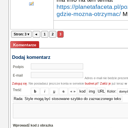
https://planetafaceta.pl/p
gdzie-mozna-otrzymac/
My
Stron: 3 ▾
◂
1
2
3
Komentarze
Dodaj komentarz
Podpis
E-mail
Adres e-mail nie bedzie prezen
Zaloguj się
. Nie posiadasz jeszcze konta w serwisie
budnet.pl
?
Załóż je
już teraz
w 
Treść
Kolor:
Wprowadź kod z obrazka