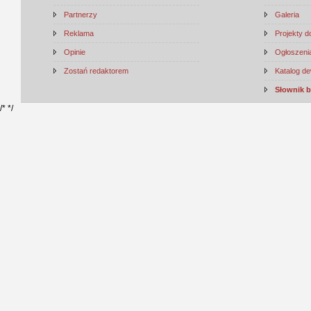
Partnerzy
Galeria
Reklama
Projekty 
Opinie
Ogłoszenia
Zostań redaktorem
Katalog d
Słownik 
/*
*/