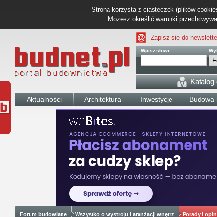
Strona korzysta z ciasteczek (plików cookies
Możesz określić warunki przechowywani
Zapisz się do newslette
Wpisz słowo
Wyb
Katalog
Aktualności
Architektura
Inwestycje
Budowa i
Forum budowlane
Wszystko o wystroju i aranżacji wnętrz
Porady i opin