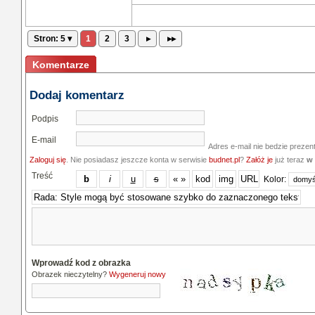
Stron: 5 ▾
1
2
3
▸
▸▸
Komentarze
Dodaj komentarz
Podpis
E-mail
Adres e-mail nie bedzie prezen
Zaloguj się
. Nie posiadasz jeszcze konta w serwisie
budnet.pl
?
Załóż je
już teraz
w 
Treść
Kolor:
Wprowadź kod z obrazka
Obrazek nieczytelny?
Wygeneruj nowy