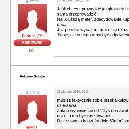
23 sierpnia 2010, 23:55
offline
Jeśli chcesz prowadzić jakąkolwiek fir
sama przeprowadzić.
Na „dłuższą metę”, zdecydowanie kupić
stać.
Już po roku wynajmu, może się okaza
Twoje, ale do tego musi być odpowiedn
Dariusz_JM
KIEROWNIK
Reklamy Google
25 sierpnia 2010, 10:34
offline
musisz faktycznie sobie przekalkulowa
dzierżawa.
Zakup wyniesie cie od 11tys do nawet 
duże to ma być rusztowanie.
Dzierżawa to koszt średnio 50g/m2 za
specjal