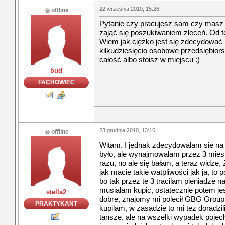
22 września 2010, 15:26
offline
Pytanie czy pracujesz sam czy masz 
zająć się poszukiwaniem zleceń. Od te
Wiem jak ciężko jest się zdecydować 
kilkudziesięcio osobowe przedsiębiors
całość albo stoisz w miejscu :)
bud
FACHOWIEC
23 grudnia 2010, 13:16
offline
Witam. I jednak zdecydowalam sie na 
było, ale wynajmowalam przez 3 miesią
razu, no ale się bałam, a teraz widze
jak macie takie watpliwości jak ja, to 
bo tak przez te 3 tracilam pieniadze 
musiałam kupic, ostatecznie potem je
stella2
dobre, znajomy mi polecił GBG Group
PRAKTYKANT
kupilam, w zasadzie to mi tez doradzi
tansze, ale na wszelki wypadek poje