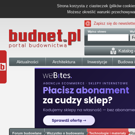
Strona korzysta z ciasteczek (plików cookies
Możesz określić warunki przechowywani
Zapisz się do newslette
Wpisz słowo
Wyb
Katalog
Aktualności
Architektura
Inwestycje
Budowa i
Ru
Forum budowlane
Wszystko o budowaniu
Technologie i materiały