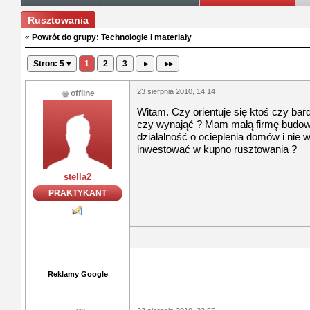
Rusztowania
«
Powrót do grupy: Technologie i materiały
Stron: 5 ▾
1
2
3
▸
▸▸
23 sierpnia 2010, 14:14
offline
Witam. Czy orientuje się ktoś czy bard
czy wynająć ? Mam małą firmę budowl
działalność o ocieplenia domów i nie 
inwestować w kupno rusztowania ?
stella2
PRAKTYKANT
Reklamy Google