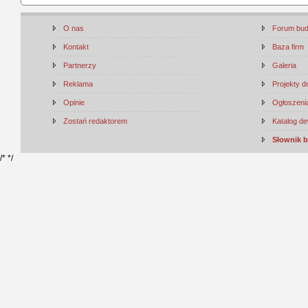
O nas
Forum bu
Kontakt
Baza firm
Partnerzy
Galeria
Reklama
Projekty 
Opinie
Ogłoszenia
Zostań redaktorem
Katalog d
Słownik 
/*
*/