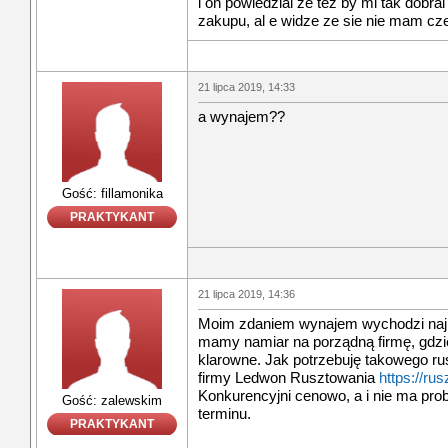
i on powiedzial ze tez by mi tak dobra
zakupu, al e widze ze sie nie mam c
21 lipca 2019, 14:33
a wynajem??
Gość: fillamonika
PRAKTYKANT
21 lipca 2019, 14:36
Moim zdaniem wynajem wychodzi najk
mamy namiar na porządną firmę, gdzie
klarowne. Jak potrzebuję takowego r
firmy Ledwon Rusztowania
https://rus
Konkurencyjni cenowo, a i nie ma pro
Gość: zalewskim
terminu.
PRAKTYKANT