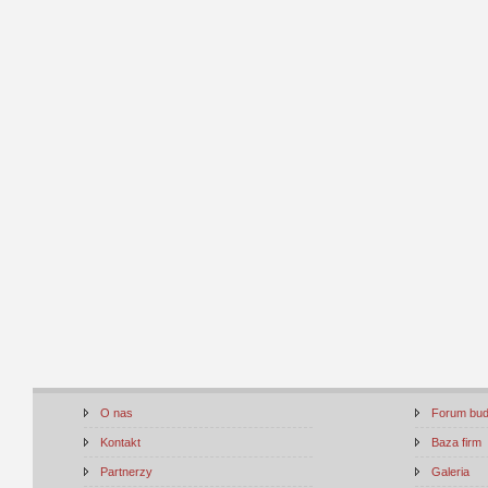
O nas
Forum bu
Kontakt
Baza firm
Partnerzy
Galeria