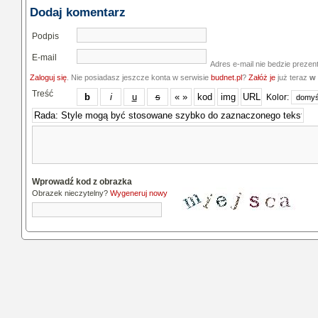
Dodaj komentarz
Podpis
E-mail
Adres e-mail nie bedzie prezen
Zaloguj się
. Nie posiadasz jeszcze konta w serwisie
budnet.pl
?
Załóż je
już teraz
w 
Treść
Kolor:
Wprowadź kod z obrazka
Obrazek nieczytelny?
Wygeneruj nowy