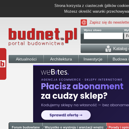
Strona korzysta z ciasteczek (plików cookies
Możesz określić warunki przechowywani
Zapisz się do newslette
Wpisz słowo
Wyb
Katalog
Aktualności
Architektura
Inwestycje
Budowa i
Forum budowlane
Wszystko o wystroju i aranżacji wnętrz
Porady i opin