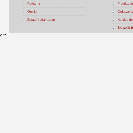
Reklama
Projekty 
Opinie
Ogłoszenia
Zostań redaktorem
Katalog d
Słownik 
/*
*/