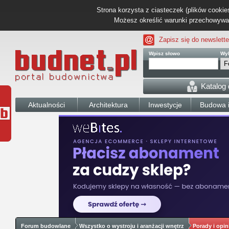
Strona korzysta z ciasteczek (plików cookies
Możesz określić warunki przechowywani
Zapisz się do newslette
Wpisz słowo
Wyb
Katalog
Aktualności
Architektura
Inwestycje
Budowa i
Forum budowlane
Wszystko o wystroju i aranżacji wnętrz
Porady i opin