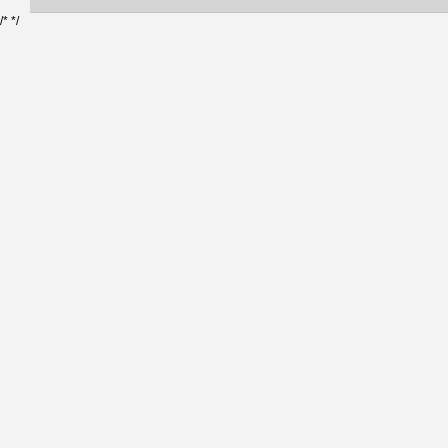
/*
*/