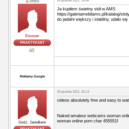
28 grudnia 2021, 19:46
offline
Ja kupiłem świetny stół w AMS
https://galeriamebliams.pl/katalog/stol
do jadalni większy i stabilny, udało się
Emman
PRAKTYKANT
Reklamy Google
28 grudnia 2021, 20:13
videos absolutely free and easy to wat
Naked amateur webcams woman onlin
woman online porn char 455551f
Gość: Jaredkem