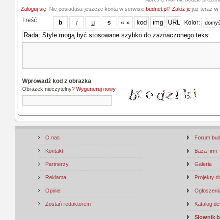
Zaloguj się
. Nie posiadasz jeszcze konta w serwisie
budnet.pl
?
Załóż je
już teraz
w 
Treść
Kolor:
Wprowadź kod z obrazka
Obrazek nieczytelny?
Wygeneruj nowy
O nas
Forum bu
Kontakt
Baza firm
Partnerzy
Galeria
Reklama
Projekty 
Opinie
Ogłoszenia
Zostań redaktorem
Katalog d
Słownik 