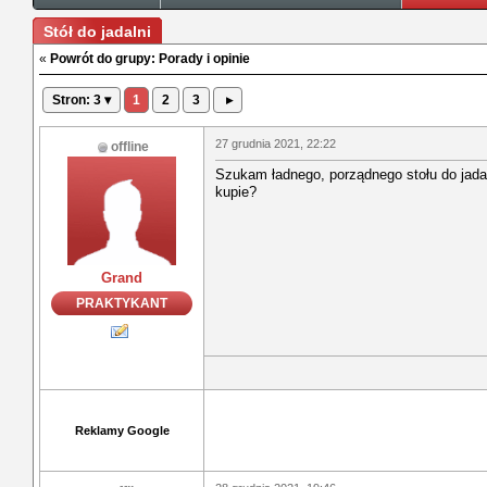
Stół do jadalni
«
Powrót do grupy: Porady i opinie
Stron: 3 ▾
1
2
3
▸
27 grudnia 2021, 22:22
offline
Szukam ładnego, porządnego stołu do jadaln
kupie?
Grand
PRAKTYKANT
Reklamy Google