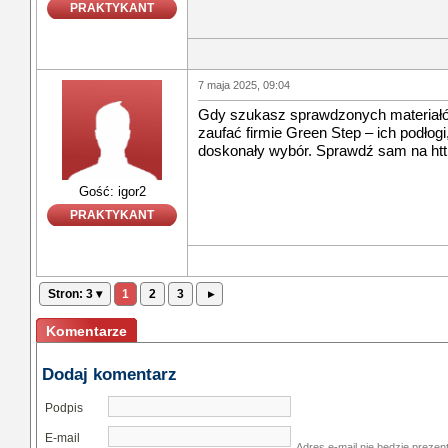
PRAKTYKANT
7 maja 2025, 09:04
Gdy szukasz sprawdzonych materiał
zaufać firmie Green Step – ich podłogi,
doskonały wybór. Sprawdź sam na http
Gość: igor2
PRAKTYKANT
Stron: 3 ▾
1
2
3
▸
Komentarze
Dodaj komentarz
Podpis
E-mail
Adres e-mail nie bedzie prezen