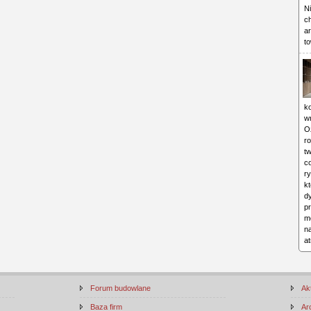
Ni
c
ar
to
ko
w
O
ro
tw
c
ry
kt
d
p
mo
n
a
Forum budowlane
Ak
Baza firm
Ar