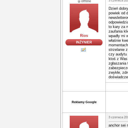
3 czerwca 20
offline
Dzień dobr
powiek od d
newslettero
odpowiedzia
to kary za 
zaufania kl
Rios
wpadły mi 
właśnie kwe
INŻYNIER
momentach. 
strzelanie 
czy audytu 
ktoś z Was 
zgłaszania 
zabezpiecze
zwykłe, zd
doświadcze
Reklamy Google
3 czerwca 20
anchor sei 