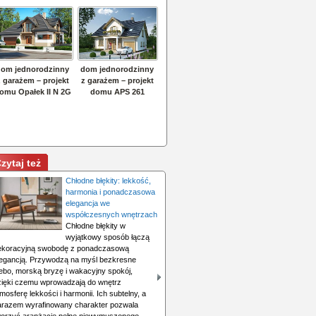
zytaj też
Chłodne błękity: lekkość,
harmonia i ponadczasowa
elegancja we
współczesnych wnętrzach
Chłodne błękity w
wyjątkowy sposób łączą
ekoracyjną swobodę z ponadczasową
legancją. Przywodzą na myśl bezkresne
iebo, morską bryzę i wakacyjny spokój,
zięki czemu wprowadzają do wnętrz
mosferę lekkości i harmonii. Ich subtelny, a
arazem wyrafinowany charakter pozwala