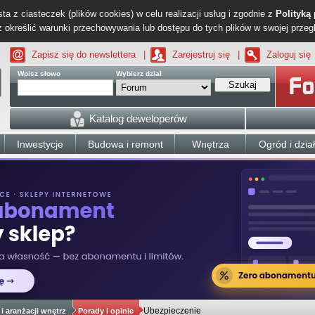
ta z ciasteczek (plików cookies) w celu realizacji usług i zgodnie z
Polityką
określić warunki przechowywania lub dostępu do tych plików w swojej przeg
Zapisz się do newslettera
|
Zarejestruj się
|
Zaloguj się
Wpisz słowo
Wybierz dział
Szukaj
Katalog deweloperów
Inwestycje
Budowa i remont
Wnętrza
Ogród i dzia
Ubezpieczenie
i aranżacji wnętrz
Porady i opinie