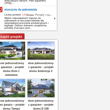
dotyczących danych. Plan egzaminu
CPHQ....
maszyny do pakowania
Liczba postów:
120
Porady i op...
Grupa:
Wybór odpowiednich maszyn do
pakowania to kluczowa kwestia dla
optymalizacji procesów produkcyjnych i
logistyki. Dobrze dobrane urządzenia
potrafią znacząco pod...
najdź projekt