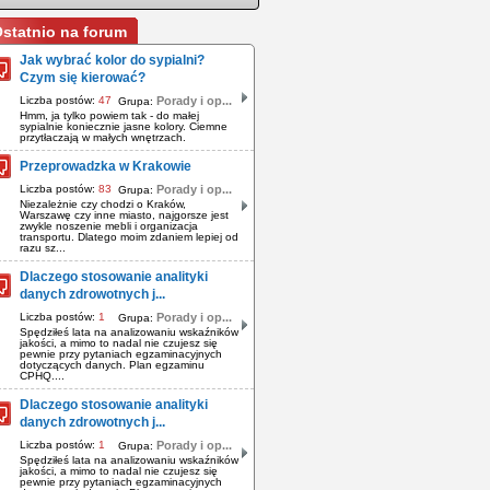
statnio na forum
Jak wybrać kolor do sypialni?
Czym się kierować?
Liczba postów:
47
Porady i op...
Grupa:
Hmm, ja tylko powiem tak - do małej
sypialnie koniecznie jasne kolory. Ciemne
przytłaczają w małych wnętrzach.
Przeprowadzka w Krakowie
Liczba postów:
83
Porady i op...
Grupa:
Niezależnie czy chodzi o Kraków,
Warszawę czy inne miasto, najgorsze jest
zwykle noszenie mebli i organizacja
transportu. Dlatego moim zdaniem lepiej od
razu sz...
Dlaczego stosowanie analityki
danych zdrowotnych j...
Liczba postów:
1
Porady i op...
Grupa:
Spędziłeś lata na analizowaniu wskaźników
jakości, a mimo to nadal nie czujesz się
pewnie przy pytaniach egzaminacyjnych
dotyczących danych. Plan egzaminu
CPHQ....
Dlaczego stosowanie analityki
danych zdrowotnych j...
Liczba postów:
1
Porady i op...
Grupa:
Spędziłeś lata na analizowaniu wskaźników
jakości, a mimo to nadal nie czujesz się
pewnie przy pytaniach egzaminacyjnych