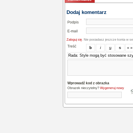
Dodaj komentarz
Podpis
E-mail
Zaloguj się
. Nie posiadasz jeszcze konta w s
Treść
Wprowadź kod z obrazka
Obrazek nieczytelny?
Wygeneruj nowy