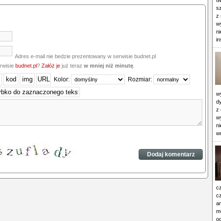
t
s
z 
w
n
in
Adres e-mail nie bedzie prezentowany w serwisie budnet.pl
erwisie
budnet.pl
?
Załóż je
już teraz
w mniej niż minutę
.
Kolor:
Rozmiar:
wy
d
z
w
ni
w
c
cz
ar
mo
o