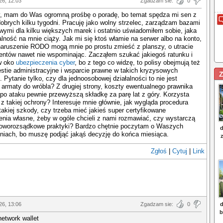
26, 12:03
Zgadzam sie:
0
y, mam do Was ogromną prośbę o poradę, bo temat spędza mi sen z
obrych kilku tygodni. Pracuję jako wolny strzelec, zarządzam bazami
wymi dla kilku większych marek i ostatnio uświadomiłem sobie, jaka
lność na mnie ciąży. Jak mi się ktoś włamie na serwer albo na konto,
naruszenie RODO mogą mnie po prostu zmieść z planszy, o utracie
ientów nawet nie wspominając. Zacząłem szukać jakiegoś ratunku i
w oko
ubezpieczenia cyber
, bo z tego co widzę, to polisy obejmują też
stie administracyjne i wsparcie prawne w takich kryzysowych
Z
Pytanie tylko, czy dla jednoosobowej działalności to nie jest
z armaty do wróbla? Z drugiej strony, koszty ewentualnego prawnika
po ataku pewnie przewyższą składkę za parę lat z góry. Korzysta
z takiej ochrony? Interesuje mnie głównie, jak wygląda procedura
takiej szkody, czy trzeba mieć jakieś super certyfikowane
nia własne, żeby w ogóle chcieli z nami rozmawiać, czy wystarczą
roworozsądkowe praktyki? Bardzo chętnie poczytam o Waszych
niach, bo muszę podjąć jakąś decyzję do końca miesiąca.
Zgłoś
|
Cytuj
|
Link
26, 13:06
Zgadzam sie:
0
network wallet