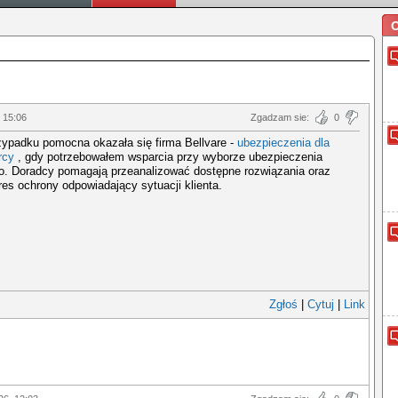
O
 15:06
Zgadzam sie:
0
ypadku pomocna okazała się firma Bellvare -
ubezpieczenia dla
rcy
, gdy potrzebowałem wsparcia przy wyborze ubezpieczenia
o. Doradcy pomagają przeanalizować dostępne rozwiązania oraz
es ochrony odpowiadający sytuacji klienta.
Zgłoś
|
Cytuj
|
Link