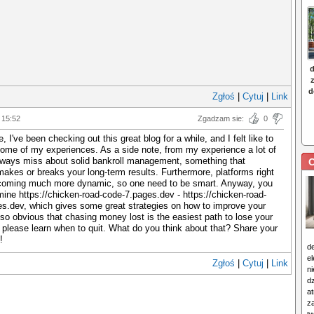
Zgłoś
|
Cytuj
|
Link
 15:52
Zgadzam sie:
0
, I've been checking out this great blog for a while, and I felt like to
some of my experiences. As a side note, from my experience a lot of
ways miss about solid bankroll management, something that
C
makes or breaks your long-term results. Furthermore, platforms right
coming much more dynamic, so one need to be smart. Anyway, you
ine https://chicken-road-code-7.pages.dev - https://chicken-road-
s.dev, which gives some great strategies on how to improve your
also obvious that chasing money lost is the easiest path to lose your
 please learn when to quit. What do you think about that? Share your
!
d
e
Zgłoś
|
Cytuj
|
Link
n
d
at
z