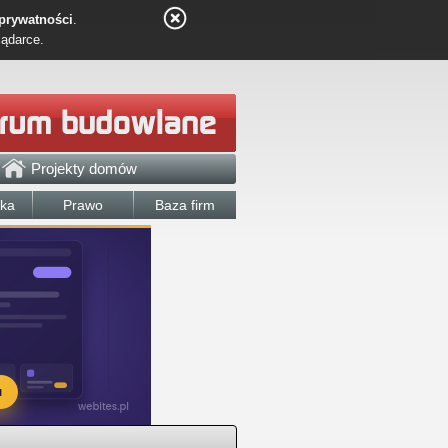
 prywatności
.
lądarce.
Projekty domów
łka
Prawo
Baza firm