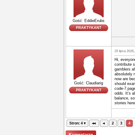
Gość: EddieErubs
PRAKTYKANT
25 lipca 2026,
Hi, everyone
contribute 
gamblers al
absolutely 
now are be
Gość: Claudiarig
should exam
code-7.page
PRAKTYKANT
odds. It’s 
balance, so
stories here
Stron: 4 ▾
◂◂
◂
2
3
4
Komentarze