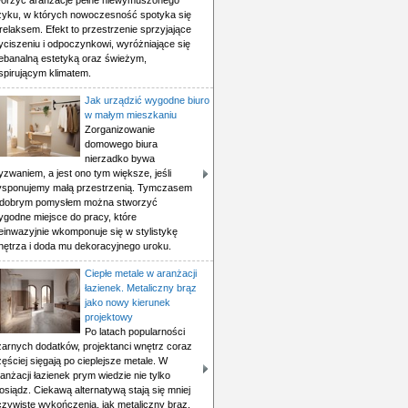
worzyć aranżacje pełne niewymuszonego
zyku, w których nowoczesność spotyka się
relaksem. Efekt to przestrzenie sprzyjające
yciszeniu i odpoczynkowi, wyróżniające się
iebanalną estetyką oraz świeżym,
spirującym klimatem.
Jak urządzić wygodne biuro
w małym mieszkaniu
Zorganizowanie
domowego biura
nierzadko bywa
zwaniem, a jest ono tym większe, jeśli
ysponujemy małą przestrzenią. Tymczasem
 dobrym pomysłem można stworzyć
ygodne miejsce do pracy, które
einwazyjnie wkomponuje się w stylistykę
nętrza i doda mu dekoracyjnego uroku.
Ciepłe metale w aranżacji
łazienek. Metaliczny brąz
jako nowy kierunek
projektowy
Po latach popularności
zarnych dodatków, projektanci wnętrz coraz
ęściej sięgają po cieplejsze metale. W
anżacji łazienek prym wiedzie nie tylko
siądz. Ciekawą alternatywą stają się mniej
czywiste wykończenia, jak metaliczny brąz.