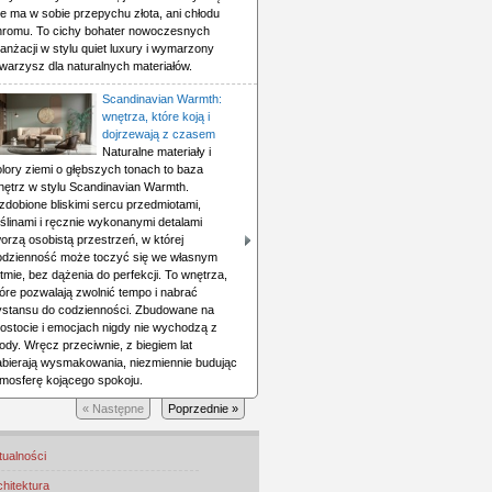
e ma w sobie przepychu złota, ani chłodu
hromu. To cichy bohater nowoczesnych
anżacji w stylu quiet luxury i wymarzony
warzysz dla naturalnych materiałów.
Scandinavian Warmth:
wnętrza, które koją i
dojrzewają z czasem
Naturalne materiały i
lory ziemi o głębszych tonach to baza
nętrz w stylu Scandinavian Warmth.
zdobione bliskimi sercu przedmiotami,
ślinami i ręcznie wykonanymi detalami
orzą osobistą przestrzeń, w której
odzienność może toczyć się we własnym
tmie, bez dążenia do perfekcji. To wnętrza,
óre pozwalają zwolnić tempo i nabrać
ystansu do codzienności. Zbudowane na
rostocie i emocjach nigdy nie wychodzą z
dy. Wręcz przeciwnie, z biegiem lat
abierają wysmakowania, niezmiennie budując
tmosferę kojącego spokoju.
« Następne
Poprzednie »
tualności
chitektura