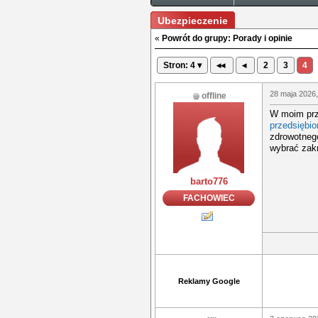
Ubezpieczenie
«
Powrót do grupy: Porady i opinie
Stron: 4 ▾
◂◂
◂
2
3
4
28 maja 2026,
offline
W moim prz
przedsiębio
zdrowotneg
wybrać zakr
barto776
FACHOWIEC
Reklamy Google