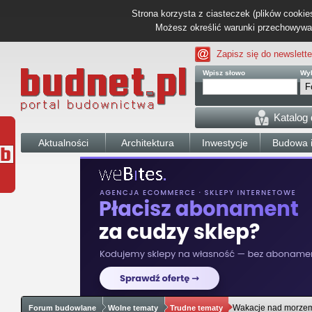
Strona korzysta z ciasteczek (plików cookies
Możesz określić warunki przechowywani
Zapisz się do newslette
Wpisz słowo
Wyb
Katalog
Aktualności
Architektura
Inwestycje
Budowa i
Wakacje nad morze
Forum budowlane
Wolne tematy
Trudne tematy