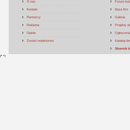
O nas
Forum bu
Kontakt
Baza firm
Partnerzy
Galeria
Reklama
Projekty 
Opinie
Ogłoszenia
Zostań redaktorem
Katalog d
Słownik 
/*
*/