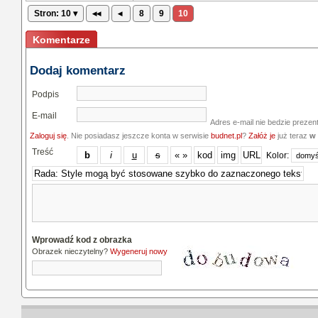
Stron: 10 ▾
◂◂
◂
8
9
10
Komentarze
Dodaj komentarz
Podpis
E-mail
Adres e-mail nie bedzie prezen
Zaloguj się
. Nie posiadasz jeszcze konta w serwisie
budnet.pl
?
Załóż je
już teraz
w 
Treść
Kolor:
Wprowadź kod z obrazka
Obrazek nieczytelny?
Wygeneruj nowy