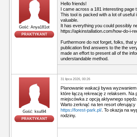
Hello friends!
I came across a 181 interesting page th
This tool is packed with a lot of useful
valuable.
It has everything you could possibly nee
Gość: Anya181ot
https://apkinstallation.com/how-do-i-
PRAKTYKANT
Furthermore do not forget, folks, that 
publication find answers to the the ve
made an effort to present all of the inf
understandable method.
31 lipca 2026, 00:26
Planowanie wakacji bywa wyzwaniem, 
które łączą rekreację z relaksem. Na 
miejscówka z opcją aktywnego spędza
Warto zerknąć na ten resort oferujący
https://forest-park.pl/
. To okazja na wy
Gość: ksul94
rodziny.
PRAKTYKANT