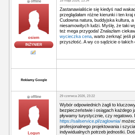
18 maja 2026, 13:34
offline
Zastanawialiście się kiedyś nad waka
przeglądałam różne kierunki i ten kra
Cudowna natura, buddyjska kultura, 
niesamowitych ludzi. Myślę, że taki wy
też mega przygoda! Znalazłam ciekaw
wycieczka cena
, warto zerknąć jeśli 
osiem
przyszłość. A wy co sądzicie o takic
INŻYNIER
Reklamy Google
29 czerwca 2026, 23:22
offline
Wybór odpowiednich żagli to kluczow
bezpieczeństwie i osiągach każdego ja
pływamy turystycznie, czy regatowo. 
https://sailservice.pl/zaglownia/
możeci
profesjonalnego projektowania i szy
indywidualnych potrzeb jednostki. Do
Logun