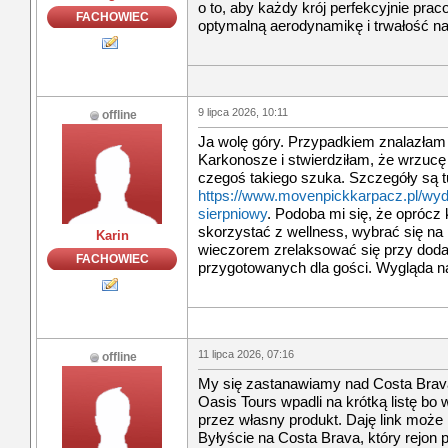
o to, aby każdy krój perfekcyjnie prac
FACHOWIEC
optymalną aerodynamikę i trwałość na
9 lipca 2026, 10:11
offline
Ja wolę góry. Przypadkiem znalazłam
Karkonosze i stwierdziłam, że wrzucę 
czegoś takiego szuka. Szczegóły są t
https://www.movenpickkarpacz.pl/wyd
sierpniowy
. Podoba mi się, że opróc
skorzystać z wellness, wybrać się na 
Karin
wieczorem zrelaksować się przy doda
FACHOWIEC
przygotowanych dla gości. Wygląda n
11 lipca 2026, 07:16
offline
My się zastanawiamy nad Costa Bravą
Oasis Tours wpadli na krótką listę b
przez własny produkt. Daję link mo
Byłyście na Costa Brava, który rejon 