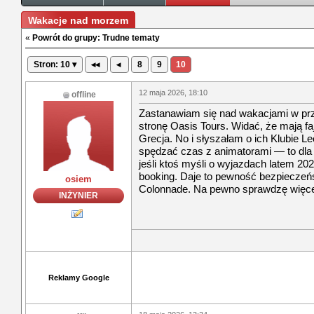
Wakacje nad morzem
«
Powrót do grupy: Trudne tematy
Stron: 10 ▾
◂◂
◂
8
9
10
12 maja 2026, 18:10
offline
Zastanawiam się nad wakacjami w przy
stronę Oasis Tours. Widać, że mają fa
Grecja. No i słyszałam o ich Klubie L
spędzać czas z animatorami — to dla
jeśli ktoś myśli o wyjazdach latem 20
booking. Daje to pewność bezpieczeńs
osiem
Colonnade. Na pewno sprawdzę więc
INŻYNIER
Reklamy Google