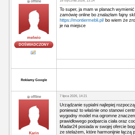
18 stycznia 2026, 13:14
offline
To super, ja mam w planach wymienić 
zamówię online bo znalazłam fajny s
https://montiermebli.pl/
bo wiem że zrob
je na miejsce
melwio
DOŚWIADCZONY
Reklamy Google
7 lipca 2026, 14:21
offline
Urządzanie sypialni najlepiej rozpocz
ponieważ to właśnie ono stanowi centr
wygodny model ma ogromne znaczenie
prawidłowego podparcia ciała oraz c
Madar24 posiada w swojej ofercie bo
ze stelażem, które harmonijnie łączą
Karin