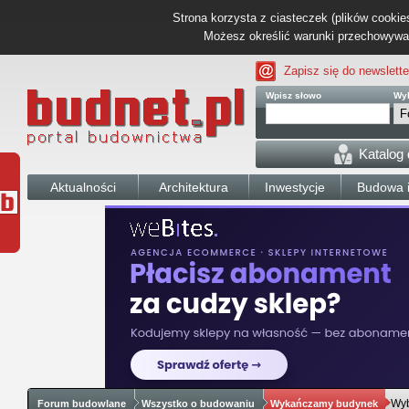
Strona korzysta z ciasteczek (plików cookies
Możesz określić warunki przechowywani
Zapisz się do newslette
Wpisz słowo
Wyb
Katalog
Aktualności
Architektura
Inwestycje
Budowa i
Wyb
Forum budowlane
Wszystko o budowaniu
Wykańczamy budynek