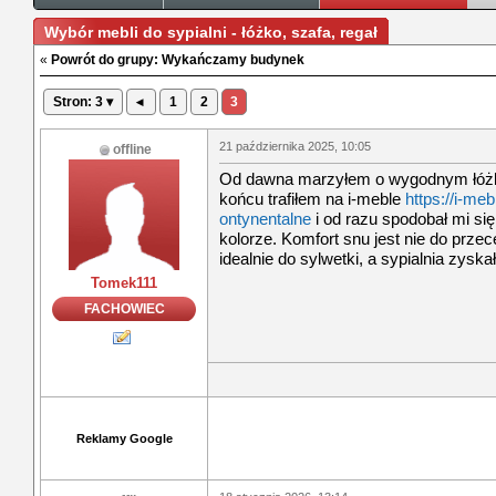
Wybór mebli do sypialni - łóżko, szafa, regał
«
Powrót do grupy: Wykańczamy budynek
Stron: 3 ▾
◂
1
2
3
21 października 2025, 10:05
offline
Od dawna marzyłem o wygodnym łóżku
końcu trafiłem na i-meble
https://i-meb
ontynentalne
i od razu spodobał mi 
kolorze. Komfort snu jest nie do prze
idealnie do sylwetki, a sypialnia zyska
Tomek111
FACHOWIEC
Reklamy Google