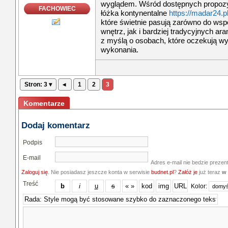
wyglądem. Wśród dostępnych propozyc
FACHOWIEC
łóżka kontynentalne
https://madar24.p
które świetnie pasują zarówno do ws
wnętrz, jak i bardziej tradycyjnych ar
z myślą o osobach, które oczekują wyg
wykonania.
Stron: 3 ▾
◂
1
2
3
Komentarze
Dodaj komentarz
Podpis
E-mail
Adres e-mail nie bedzie prezen
Zaloguj się
. Nie posiadasz jeszcze konta w serwisie
budnet.pl
?
Załóż je
już teraz
w 
Treść
Kolor: