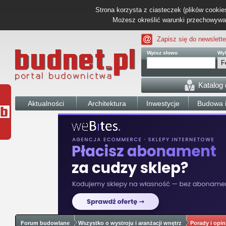
Strona korzysta z ciasteczek (plików cookies
Możesz określić warunki przechowywani
Zapisz się do newslette
Wpisz słowo
Wyb
Katalog
Aktualności
Architektura
Inwestycje
Budowa i
Forum budowlane
Wszystko o wystroju i aranżacji wnętrz
Porady i opin