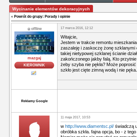
Wycinanie elementów dekoracyjnych
«
Powrót do grupy: Porady i opinie
17 marca 2016, 12:12
offline
Witajcie,
Jestem w trakcie remontu mieszkania
zaszaleję i zaskoczę żonę szklanymi 
takiej nietypowej szklanej ścianie dzi
mazgaj
zakończonego jakby falą. Kto przytnie
żeby szyba nie pękła? Może poprosi
KIEROWNIK
szkło jest cięte zimną wodą i nie pęk
Reklamy Google
11 maja 2017, 10:53
w
http://www.diamentsc.pl/
świadczą us
obróbka szkła. fajna opcja, bo - z teg