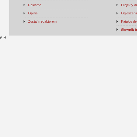
Reklama
Projekty 
Opinie
Ogłoszenia
Zostań redaktorem
Katalog d
Słownik 
/*
*/