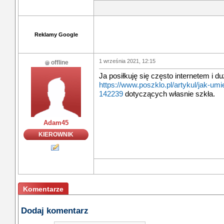
Reklamy Google
1 września 2021, 12:15
offline
Ja posiłkuję się często internetem i 
https://www.poszklo.pl/artykul/jak-um
142239
dotyczących własnie szkła.
Adam45
KIEROWNIK
Komentarze
Dodaj komentarz