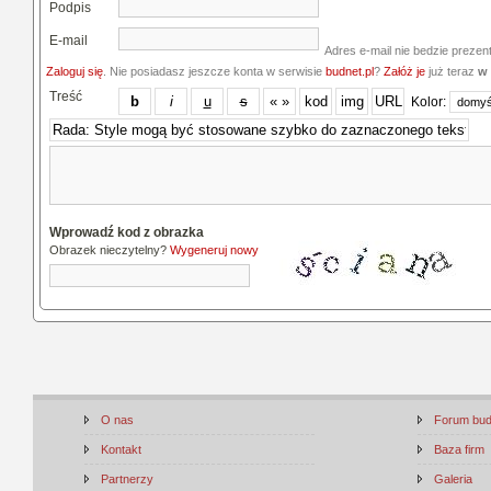
Podpis
E-mail
Adres e-mail nie bedzie prezen
Zaloguj się
. Nie posiadasz jeszcze konta w serwisie
budnet.pl
?
Załóż je
już teraz
w 
Treść
Kolor:
Wprowadź kod z obrazka
Obrazek nieczytelny?
Wygeneruj nowy
O nas
Forum bu
Kontakt
Baza firm
Partnerzy
Galeria