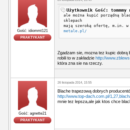
Użytkownik Gość: tommmy 
ale można kupić porządną bla
sklepach
mają szeroką ofertę, m.in. 
Gość: idiommt121
metale.pl/
PRAKTYKANT
Zgadzam sie, mozna tez kupic dobrą bl
robili to w zakładzie
http://www.zblewsk
która zna sie na rzeczy.
26 listopada 2014, 15:55
Blache trapezową dobrych producent
http://www.top-dach.com.pl/1,27,blac
mnie tez lepsza,ale jak ktos chce blach
Gość: agnette21
PRAKTYKANT