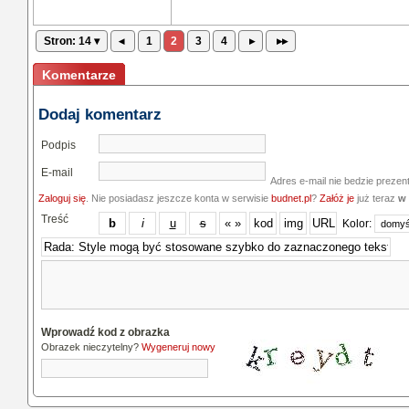
Stron: 14 ▾
◂
1
2
3
4
▸
▸▸
Komentarze
Dodaj komentarz
Podpis
E-mail
Adres e-mail nie bedzie prezen
Zaloguj się
. Nie posiadasz jeszcze konta w serwisie
budnet.pl
?
Załóż je
już teraz
w 
Treść
Kolor:
Wprowadź kod z obrazka
Obrazek nieczytelny?
Wygeneruj nowy