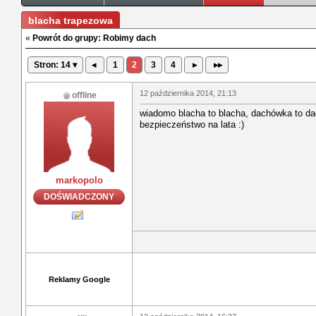
blacha trapezowa
«
Powrót do grupy: Robimy dach
Stron: 14 ▾
◂
1
2
3
4
▸
▸▸
12 października 2014, 21:13
offline
wiadomo blacha to blacha, dachówka to da
bezpieczeństwo na lata :)
markopolo
DOŚWIADCZONY
Reklamy Google