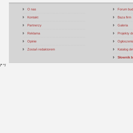
O nas
Forum bu
Kontakt
Baza firm
Partnerzy
Galeria
Reklama
Projekty 
Opinie
Ogłoszenia
Zostań redaktorem
Katalog d
Słownik 
/*
*/