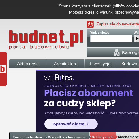
Strona korzysta z ciasteczek (plików cookies
Możesz określić warunki przechowywani
Zapisz się do newslette
Wpisz słowo
Wyb
Katalog
Aktualności
Architektura
Inwestycje
Budowa i
blacha trap
Forum budowlane
Wszystko o budowaniu
Robimy dach