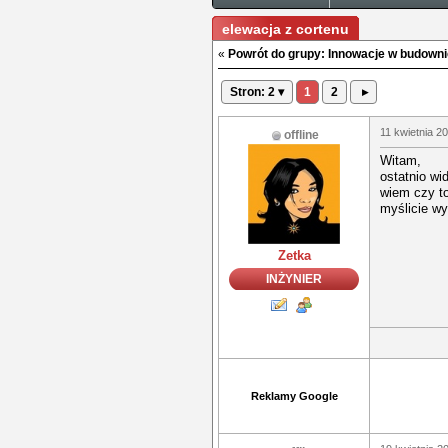
elewacja z cortenu
«
Powrót do grupy: Innowacje w budowni
Stron: 2 ▾
1
2
▸
11 kwietnia 2
offline
Witam,
ostatnio wi
wiem czy to
myślicie w
Zetka
INŻYNIER
Reklamy Google