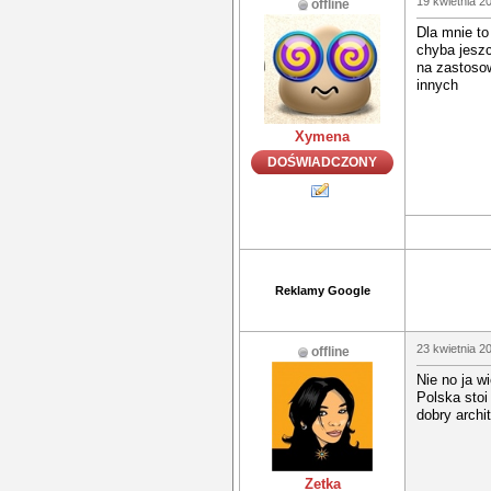
19 kwietnia 2
offline
Dla mnie to
chyba jeszc
na zastosow
innych
Xymena
DOŚWIADCZONY
Reklamy Google
23 kwietnia 2
offline
Nie no ja w
Polska stoi
dobry archi
Zetka