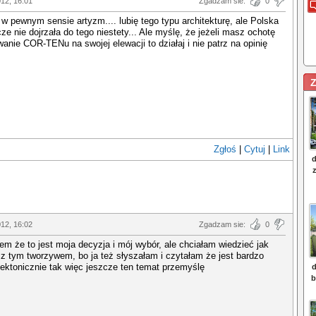
012, 16:01
Zgadzam sie:
0
 w pewnym sensie artyzm.... lubię tego typu architekturę, ale Polska
ze nie dojrzała do tego niestety... Ale myślę, że jeżeli masz ochotę
anie COR-TENu na swojej elewacji to działaj i nie patrz na opinię
Z
Zgłoś
|
Cytuj
|
Link
012, 16:02
Zgadzam sie:
0
iem że to jest moja decyzja i mój wybór, ale chciałam wiedzieć jak
 z tym tworzywem, bo ja też słyszałam i czytałam że jest bardzo
tektonicznie tak więc jeszcze ten temat przemyślę