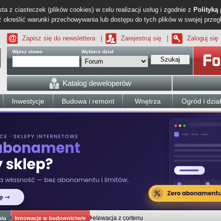
ta z ciasteczek (plików cookies) w celu realizacji usług i zgodnie z
Polityką
określić warunki przechowywania lub dostępu do tych plików w swojej przeg
Zapisz się do newslettera
|
Zarejestruj się
|
Zaloguj się
Wpisz słowo
Wybierz dział
Szukaj
Katalog deweloperów
Inwestycje
Budowa i remont
Wnętrza
Ogród i dzia
elewacja z cortenu
niu
Innowacje w budownictwie