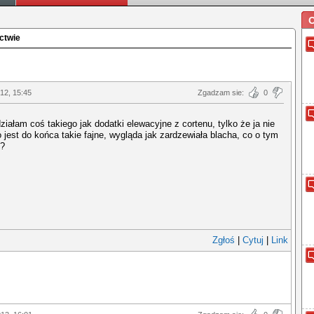
O
ctwie
012, 15:45
Zgadzam sie:
0
działam coś takiego jak dodatki elewacyjne z cortenu, tylko że ja nie
 jest do końca takie fajne, wygląda jak zardzewiała blacha, co o tym
y?
Zgłoś
|
Cytuj
|
Link