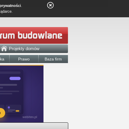
 prywatności
.
lądarce.
Projekty domów
łka
Prawo
Baza firm