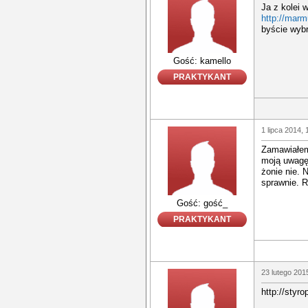
Ja z kolei 
http://marm
byście wybr
Gość: kamello
PRAKTYKANT
1 lipca 2014, 
Zamawiałem
moją uwagę.
żonie nie. 
sprawnie. 
Gość: gość_
PRAKTYKANT
23 lutego 201
http://styro