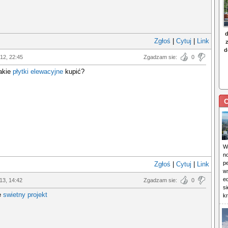
Zgłoś
|
Cytuj
|
Link
012, 22:45
Zgadzam sie:
0
jakie
płytki elewacyjne
kupić?
C
W
n
pe
Zgłoś
|
Cytuj
|
Link
w
e
013, 14:42
Zgadzam sie:
0
s
e
swietny projekt
kr