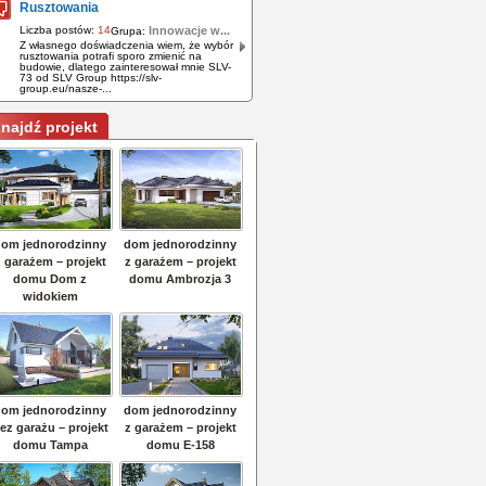
Rusztowania
Liczba postów:
14
Innowacje w...
Grupa:
Z własnego doświadczenia wiem, że wybór
rusztowania potrafi sporo zmienić na
budowie, dlatego zainteresował mnie SLV-
73 od SLV Group https://slv-
group.eu/nasze-...
najdź projekt