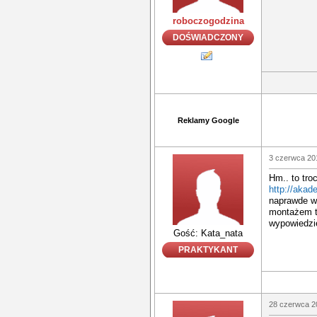
roboczogodzina
DOŚWIADCZONY
Reklamy Google
3 czerwca 20
Hm.. to tro
http://akad
naprawde w
montażem ta
wypowiedzi
Gość: Kata_nata
PRAKTYKANT
28 czerwca 2