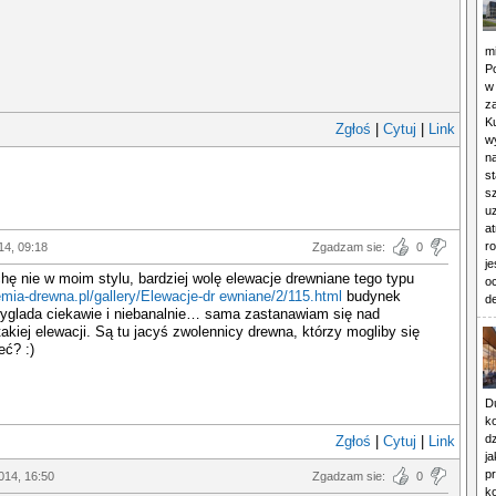
m
P
w
z
K
Zgłoś
|
Cytuj
|
Link
w
na
s
sz
u
a
r
14, 09:18
Zgadzam sie:
0
j
chę nie w moim stylu, bardziej wolę elewacje drewniane tego typu
oc
emia-drewna.pl/gallery/Elewacje-dr ewniane/2/115.html
budynek
de
yglada ciekawie i niebanalnie… sama zastanawiam się nad
kiej elewacji. Są tu jacyś zwolennicy drewna, którzy mogliby się
eć? :)
Du
ko
d
Zgłoś
|
Cytuj
|
Link
ja
p
014, 16:50
Zgadzam sie:
0
k