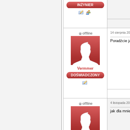
INŻYNIER
14 sierpnia 2
offline
Poradźcie 
Vermmer
DOŚWIADCZONY
4 listopada 2
offline
jak dla mni