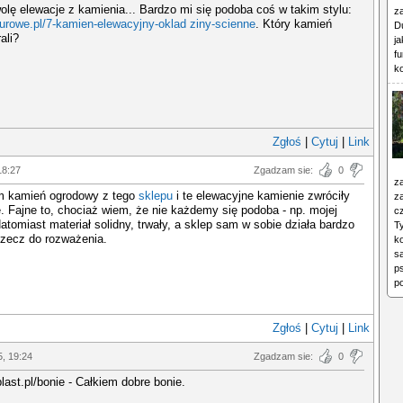
wolę elewacje z kamienia... Bardzo mi się podoba coś w takim stylu:
z
urowe.pl/7-kamien-elewacyjny-oklad ziny-scienne
. Który kamień
Du
ali?
j
f
k
Zgłoś
|
Cytuj
|
Link
18:27
Zgadzam sie:
0
z
 kamień ogrodowy z tego
sklepu
i te elewacyjne kamienie zwróciły
z
 Fajne to, chociaż wiem, że nie każdemy się podoba - np. mojej
c
Natomiast materiał solidny, trwały, a sklep sam w sobie działa bardzo
T
Rzecz do rozważenia.
ko
s
p
p
Zgłoś
|
Cytuj
|
Link
5, 19:24
Zgadzam sie:
0
plast.pl/bonie - Całkiem dobre bonie.