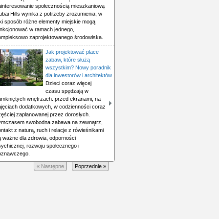
ainteresowanie społecznością mieszkaniową
bai Hills wynika z potrzeby zrozumienia, w
aki sposób różne elementy miejskie mogą
unkcjonować w ramach jednego,
ompleksowo zaprojektowanego środowiska.
Jak projektować place
zabaw, które służą
wszystkim? Nowy poradnik
dla inwestorów i architektów
Dzieci coraz więcej
czasu spędzają w
amkniętych wnętrzach: przed ekranami, na
ajęciach dodatkowych, w codzienności coraz
zęściej zaplanowanej przez dorosłych.
ymczasem swobodna zabawa na zewnątrz,
ntakt z naturą, ruch i relacje z rówieśnikami
ą ważne dla zdrowia, odporności
sychicznej, rozwoju społecznego i
oznawczego.
« Następne
Poprzednie »