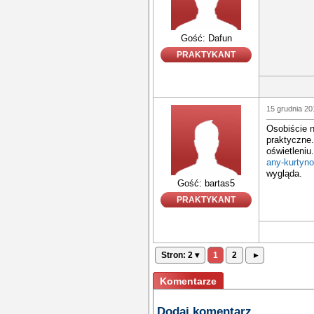
Gość: Dafun
PRAKTYKANT
15 grudnia 20
Osobiście n
praktyczne
oświetleniu.
any-kurtyn
wygląda.
Gość: bartas5
PRAKTYKANT
Stron: 2 ▾
1
2
▸
Komentarze
Dodaj komentarz