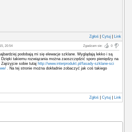
Zgłoś
|
Cytuj
|
Link
15, 20:54
Zgadzam sie:
0
ajbardziej podobają mi się elewacje szklane. Wyglądają lekko i są
. Dzięki takiemu rozwiązania można zaoszczędzić sporo pieniędzy na
 Zajrzyjcie sobie tutaj
http://www.interprodukt.pl/fasady-szklane-sci
owe/
. Na tej stronie można dokładnie zobaczyć jak coś takiego
Zgłoś
|
Cytuj
|
Link