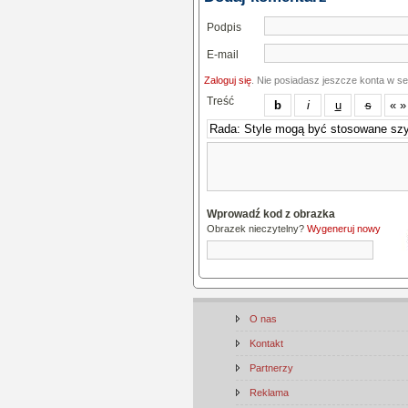
Podpis
E-mail
Zaloguj się
. Nie posiadasz jeszcze konta w s
Treść
Wprowadź kod z obrazka
Obrazek nieczytelny?
Wygeneruj nowy
O nas
Kontakt
Partnerzy
Reklama