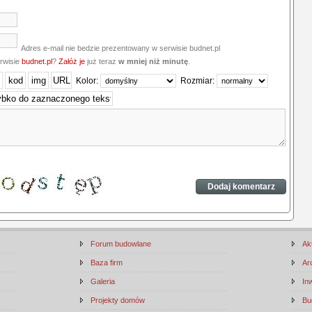
Adres e-mail nie bedzie prezentowany w serwisie budnet.pl
erwisie
budnet.pl
?
Załóż je
już teraz
w mniej niż minutę
.
Kolor:
Rozmiar:
Forum budowlane
Ak
Baza firm
Ar
Galeria
In
Projekty domów
Bu