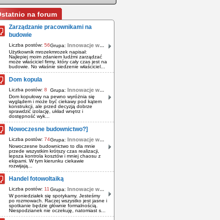
statnio na forum
Zarządzanie pracownikami na
budowie
Liczba postów:
56
Innowacje w...
Grupa:
Użytkownik mrozekmrozek napisał:
Najlepiej moim zdaniem ludźmi zarządzać
może właściciel firmy, który cały czas jest na
budowie. No właśnie siedzenie właściciel...
Dom kopula
Liczba postów:
8
Innowacje w...
Grupa:
Dom kopułowy na pewno wyróżnia się
wyglądem i może być ciekawy pod kątem
konstrukcji, ale przed decyzją dobrze
sprawdzić izolację, układ wnętrz i
dostępność wyk...
Nowoczesne budownictwo?]
Liczba postów:
74
Innowacje w...
Grupa:
Nowoczesne budownictwo to dla mnie
przede wszystkim krótszy czas realizacji,
lepsza kontrola kosztów i mniej chaosu z
ekipami. W tym kierunku ciekawie
rozwijają...
Handel fotowoltaiką
Liczba postów:
11
Innowacje w...
Grupa:
W poniedziałek się spotykamy. Jesteśmy
po rozmowach. Raczej wszystko jest jasne i
spotkanie będzie głównie formalnością.
Niespodzianek nie oczekuję, natomiast s...