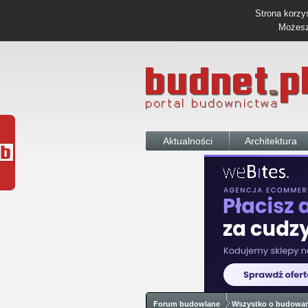
Strona korzys
Możesz 
Aktualności
Architektura
Forum budowlane
Wszystko o budowa