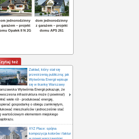
zytaj też
Zakład, który stał się
przestrzenią publiczną: jak
Wytwórnia Energii wpisuje
się w tkankę Warszawy
arszawska Wytwórnia Energii pokazuje, że
owoczesna infrastruktura może (i powinna!)
łnić wiele ról - produkować energię,
spierać gospodarkę o obiegu zamkniętym,
dukować mieszkańców i jednocześnie stać
ię wartościowym elementem miejskiego
ajobrazu.
XYZ Place: spójna
kompozycja kolorów i faktur
w nowej warszawskiej