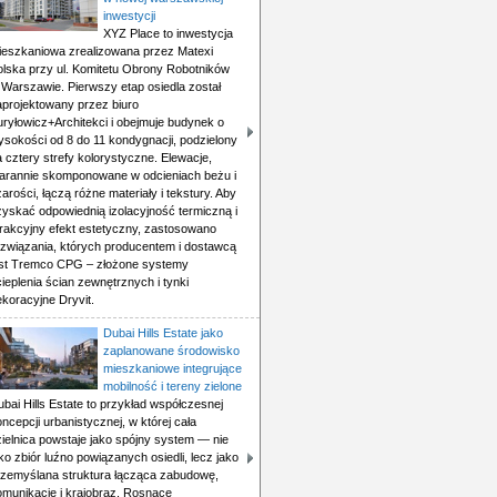
inwestycji
XYZ Place to inwestycja
ieszkaniowa zrealizowana przez Matexi
olska przy ul. Komitetu Obrony Robotników
 Warszawie. Pierwszy etap osiedla został
aprojektowany przez biuro
uryłowicz+Architekci i obejmuje budynek o
ysokości od 8 do 11 kondygnacji, podzielony
 cztery strefy kolorystyczne. Elewacje,
tarannie skomponowane w odcieniach beżu i
arości, łączą różne materiały i tekstury. Aby
zyskać odpowiednią izolacyjność termiczną i
trakcyjny efekt estetyczny, zastosowano
ozwiązania, których producentem i dostawcą
est Tremco CPG – złożone systemy
ieplenia ścian zewnętrznych i tynki
koracyjne Dryvit.
Dubai Hills Estate jako
zaplanowane środowisko
mieszkaniowe integrujące
mobilność i tereny zielone
bai Hills Estate to przykład współczesnej
ncepcji urbanistycznej, w której cała
zielnica powstaje jako spójny system — nie
ko zbiór luźno powiązanych osiedli, lecz jako
rzemyślana struktura łącząca zabudowę,
omunikację i krajobraz. Rosnące