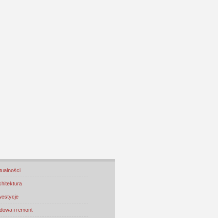
tualności
chitektura
westycje
dowa i remont