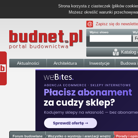
Strona korzysta z ciasteczek (plików cookies
Możesz określić warunki przechowywani
Zapisz się do newslette
Wpisz słowo
Wyb
Katalog
Aktualności
Architektura
Inwestycje
Budowa i
Forum budowlane
Wszystko o wystroju i aranżacji wnętrz
Porady i opin