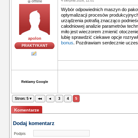
4 sierpnia 2026, 12:01
offline
Wybór odpowiednich maszyn do pakow
optymalizacji procesów produkcyjnych 
urządzenia potrafią znacząco podnieś
całodniowej analizie parametrów techni
miło jest wieczorem zmienić otoczeni
lubię sprawdzić ciekawe opcje rozryw
apolon
bonus
. Pozdrawiam serdecznie uczest
PRAKTYKANT
Reklamy Google
Stron: 5 ▾
◂◂
◂
3
4
5
Komentarze
Dodaj komentarz
Podpis