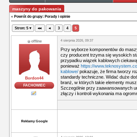
maszyny do pakowania
«
Powrót do grupy: Porady i opinie
Stron: 5 ▾
◂◂
◂
3
4
5
4 sierpnia 2026, 09:37
offline
Przy wyborze komponentów do masz
czy producent trzyma się wysokich 
przypadku wiązek kablowych ciekawą
ponieważ
https://www.teknosystem.co
kablowe/
pokazuje, że firma tworzy r
standardy techniczne. Widać duże do
Bordon44
branż, w których takie elementy musz
FACHOWIEC
Szczególnie przy zaawansowanych u
złączy i kontroli wykonania ma ogrom
Reklamy Google