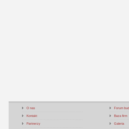
O nas
Forum bu
Kontakt
Baza firm
Partnerzy
Galeria