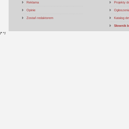
Reklama
Projekty 
Opinie
Ogłoszenia
Zostań redaktorem
Katalog d
Słownik 
/*
*/