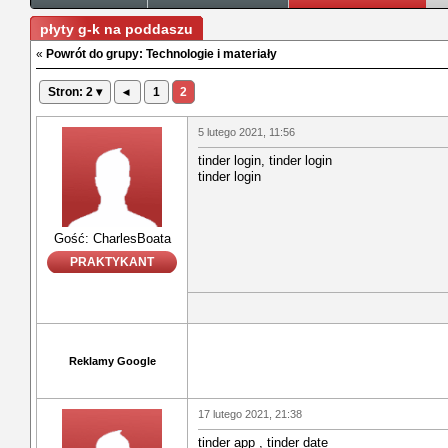
płyty g-k na poddaszu
«
Powrót do grupy: Technologie i materiały
Stron: 2 ▾
◂
1
2
5 lutego 2021, 11:56
tinder login, tinder login
tinder login
Gość: CharlesBoata
PRAKTYKANT
Reklamy Google
17 lutego 2021, 21:38
tinder app , tinder date