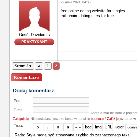
22 maja 2021, 04:35
free online dating website for singles
millionaire dating sites for free
Gość: Davidarots
PRAKTYKANT
Stron: 2 ▾
◂
1
2
Komentarze
Dodaj komentarz
Podpis
E-mail
Adres e-mail nie bedzie prezen
Zaloguj się
. Nie posiadasz jeszcze konta w serwisie
budnet.pl
?
Załóż je
już teraz
w 
Treść
Kolor: