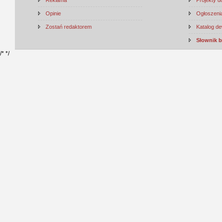
Reklama
Projekty 
Opinie
Ogłoszenia
Zostań redaktorem
Katalog d
Słownik 
/*
*/