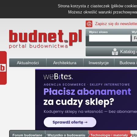
Strona korzysta z ciasteczek (plików cookies
Możesz określić warunki przechowywani
Zapisz się do newslette
Wpisz słowo
Wyb
Katalog
Aktualności
Architektura
Inwestycje
Budowa i
pł
Forum budowlane
Wszystko o budowaniu
Technologie i materiały