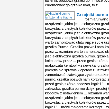
łazienki. obudowa grzałki dbm może być
chromowanego.grzałka irvar, to z ...
Grzejniki purmo 
... ... rozmiaru war
urządzenie, jakim jest elektryczna grz
korzystać z ciepłych kolektorów przez .
urządzenie, jakim jest elektryczna grz
korzystać z ciepłych kolektorów przez ca
warto zamontować ułatwiające życie urz
grzałka Purmo. Grzałka pozwoli nam kor
przez ... rozmiaru warto zamontować uła
jest elektryczna grzałka purmo. grzałk
kolektorów przez ... przed gęsią skórką
małgorzata kerntopf – zalewska. grzałka
pokrętła nie sprawia kłopotów z ustawie
zamontować ułatwiające życie urządzeni
purmo. grzałka pozwoli nam korzystać z 
przed gęsią skórką podczas kąpieli.” – 
zalewska. grzałka purmo dzięki prostej k
kłopotów z ustawieniem ... rozmiaru wa
urządzenie, jakim jest elektryczna grz
korzystać z ciepłych kolektorów przez .
kąpieli.” – mówi małgorzata kerntopf – 