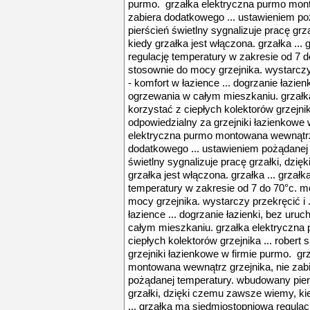
purmo. grzałka elektryczna purmo mont
zabiera dodatkowego ... ustawieniem p
pierścień świetlny sygnalizuje pracę gr
kiedy grzałka jest włączona. grzałka ..
regulację temperatury w zakresie od 7 d
stosownie do mocy grzejnika. wystarczy 
- komfort w łazience ... dogrzanie łazi
ogrzewania w całym mieszkaniu. grzał
korzystać z ciepłych kolektorów grzejnik
odpowiedzialny za grzejniki łazienkowe 
elektryczna purmo montowana wewnątrz 
dodatkowego ... ustawieniem pożądanej
świetlny sygnalizuje pracę grzałki, dzi
grzałka jest włączona. grzałka ... grza
temperatury w zakresie od 7 do 70°c. mo
mocy grzejnika. wystarczy przekręcić i .
łazience ... dogrzanie łazienki, bez ur
całym mieszkaniu. grzałka elektryczna
ciepłych kolektorów grzejnika ... rober
grzejniki łazienkowe w firmie purmo. gr
montowana wewnątrz grzejnika, nie zab
pożądanej temperatury. wbudowany pierś
grzałki, dzięki czemu zawsze wiemy, kie
... grzałka ma siedmiostopniową regulac