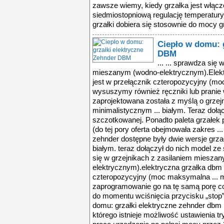
zawsze wiemy, kiedy grzałka jest włączo
siedmiostopniową regulację temperatury
grzałki dobiera się stosownie do mocy gr
Ciepło w domu: 
DBM
... ... sprawdza się w grzejnikach z zasilaniem mieszanym (wodno-elektrycznym).Elektryczna grzałka DBM wyposażona jest w przełącznik czteropozycyjny (moc maksymalna ... pracy grzałki wysuszymy również ręczniki lub pranie w deszczowy dzień.Nowa grzałka zaprojektowana została z myślą o grzejnikach, które wyróżniają się minimalistycznym ... białym. Teraz dołączył do nich model ze stali szczotkowanej. Ponadto paleta grzałek powiększyła się o wariant 200 W (do tej pory oferta obejmowała zakres ... dotychczas w asortymencie firmy zehnder dostępne były dwie wersje grzałek dbm: chromowana i w kolorze białym. teraz dołączył do nich model ze stali szczotkowanej ... sprawdza się w grzejnikach z zasilaniem mieszanym (wodno-elektrycznym).elektryczna grzałka dbm wyposażona jest w przełącznik czteropozycyjny (moc maksymalna ... mocy przez 2 godziny lub zaprogramowanie go na tę samą porę co 24 godziny. grzałka działa wtedy do momentu wciśnięcia przycisku „stop”. dzięki tej funkcji ... ciepło w domu: grzałki elektryczne zehnder dbm ... lub programowego, za sprawą którego istnieje możliwość ustawienia trybu pracy grzałki. mamy do wyboru pracę urządzenia na pełnej mocy przez 2 godziny lub ... powrocie z pracy odpoczywamy w ciepłym salonie. za sprawą regulacji trybu pracy grzałki wysuszymy również ręczniki lub pranie w deszczowy dzień.nowa grzałka ... kończy się sezon grzewczy w naszych mieszkaniach. pogoda jest jednak nieprzewidywalna i może zaskoczyć nas niskimi temperaturami jeszcze w maju. grzałki ... nieprzewidywalna i może zaskoczyć nas niskimi temperaturami jeszcze w maju. grzałki elektryczne zehnder dbm to rozwiązanie idealne dla osób, które niezależnie ... dotychczas w asortymencie firmy zehnder dostępne były dwie wersje grzałek dbm: chromowana i w kolorze białym. teraz dołączył do nich model ze stali szczotkowanej ... sprawdza się w grzejnikach z zasilaniem mieszanym (wodno-elektrycznym).elektryczna grzałka dbm wyposażona jest w przełącznik czteropozycyjny (moc maksymalna ... mocy przez 2 godziny lub zaprogramowanie go na tę samą porę co 24 godziny. grzałka działa wtedy do momentu wciśnięcia przycisku „stop”. dzięki tej funkcji ... ciepło w domu: grzałki elektryczne zehnder dbm ... lub programowego, za sprawą którego istnieje możliwość ustawienia trybu pracy grzałki. mamy do wyboru pracę urządzenia na pełnej mocy przez 2 godziny lub ... powrocie z pracy odpoczywamy w ciepłym salonie. za sprawą regulacji trybu pracy grzałki wysuszymy również ręczniki lub pranie w deszczowy dzień.nowa grzałka ... kończy się sezon grzewczy w naszych mieszkaniach. pogoda jest jednak nieprzewidywalna i może zaskoczyć nas niskimi temperaturami jeszcze w maju. grzałki ... nieprzewidywalna i może zaskoczyć nas niskimi temperaturami jeszcze w maju. grzałki elektryczne zehnder dbm to rozwiązanie idealne dla osób, które niezależnie ... dotychczas w asortymencie firmy zehnder dostępne były dwie wersje grzałek dbm: chromowana i w kolorze białym. teraz dołączył do nich model ze stali szczotkowanej ... sprawdza się w grzejnikach z zasilaniem mieszanym (wodno-elektrycznym).elektryczna grzałka dbm wyposażona jest w przełącznik czteropozycyjny (moc maksymalna ... mocy przez 2 godziny lub zaprogramowanie go na tę samą porę co 24 godziny. grzałka działa wtedy do momentu wciśnięcia przycisku „stop”. dzięki tej funkcji ... ciepło w domu: grzałki elektryczne zehnder dbm ... lub programowego, za sprawą którego istnieje możliwość ustawienia trybu pracy grzałki. mamy do wyboru pracę urządzenia na pełnej mocy przez 2 godziny lub ... powrocie z pracy odpoczywamy w ciepłym salonie. za sprawą regulacji trybu pracy grzałki wysuszymy również ręczniki lub pranie w deszczowy dzień.nowa grzałka ... kończy się sezon grzewczy w naszych mieszkaniach. pogoda jest jednak nieprzewidywalna i może zaskoczyć nas niskimi temperaturami jeszcze w maju. grzałki ... nieprzewidywalna i może zaskoczyć nas niskimi temperaturami jeszcze w maju. grzałki elektryczne zehnder dbm to rozwiązanie idealne dla osób, które niezależnie ... dotychczas w asortymencie firmy zehnder dostępne były dwie wersje grzałek dbm: chromowana i w kolorze białym. teraz dołączył do nich model ze stali szczotkowanej ... sprawdza się w grzejnikach z zasilaniem mieszanym (wodno-elektrycznym).elektryczna grzałka dbm wyposażona jest w przełącznik czteropozycyjny (moc maksymalna ... mocy przez 2 godziny lub zaprogramowanie go na tę samą porę co 24 godziny. grzałka działa w