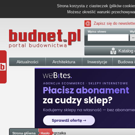
Strona korzysta z ciasteczek (plików cookies
Możesz określić warunki przechowywani
Zapisz się do newslette
Wpisz słowo
Wyb
Katalog
Aktualności
Architektura
Inwestycje
Budowa i
grzałka
Strona główna
Hasło