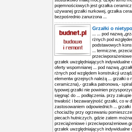
stosunkowo małej mocy. dzięki temu mo
pojemnościowych jest grzałka ceramicz
używanej grzałki nurkowej, grzałka cera
bezpośrednio zanurzona ...
Grzałki o niety
... ... pod nazwą „gr
rżnych pod względem
podstawowych konstr
... termiczne, przeci
przeciwporażeniowe
grzałek uwzględniających indywidualne
oferty wspomnianej ... pod nazwą „grzałk
rżnych pod względem konstrukcji urząd
elementw grzejnych należą ... grzałki o
ceramiczna),- grzałka patronowa,- spira
typowej grzałki nie powinien przysporz
sięgnąć do ... podłączenia. przy zakupi
trwałość i bezawaryjność grzałki, co w 
zastosowaniem odpowiednich ... grzałk
chociażby przy ogrzewaniu pomieszczeń
piecach hutniczych. gdzie zatem można k
przeciążeniowe i przeciwporażeniowe.
grzałek uwzględniających indywidualne