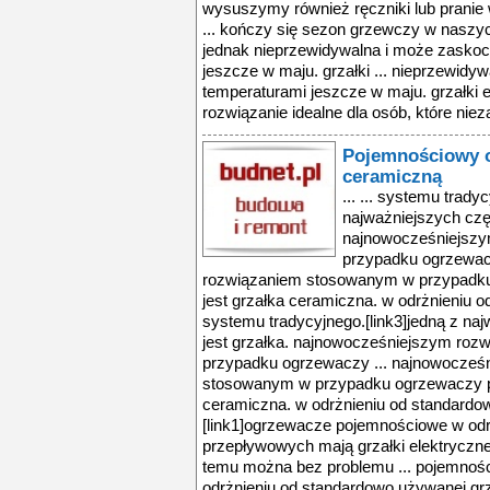
Pojemnościowy o
ceramiczną
... ... systemu trady
najważniejszych czę
najnowocześniejsz
przypadku ogrzewac
rozwiązaniem stosowanym w przypadk
jest grzałka ceramiczna. w odrżnieniu o
systemu tradycyjnego.[link3]jedną z na
jest grzałka. najnowocześniejszym ro
przypadku ogrzewaczy ... najnowocześ
stosowanym w przypadku ogrzewaczy p
ceramiczna. w odrżnieniu od standardowo
[link1]ogrzewacze pojemnościowe w od
przepływowych mają grzałki elektryczn
temu można bez problemu ... pojemnośc
odrżnieniu od standardowo używanej grz