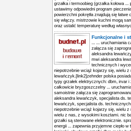
grzałka i termoobieg (grzałka kołowa .
ustawimy odpowiedni program pieczenia o
powierzchni pokrętła znajdują się łatwe
się włączy. mistrzowie kuchni mogą sam
oraz ustalić temperaturę według własnych
Funkcjonalne i s
... ... uruchamiania 
załącza się zaprogr
aleksandra lewańczyk
mwi aleksandra lewa
technicznych i wyce
niepotrzebnie wciąż kojarzy się, wielu z
lewańczyk.[link2]zehnder polska posiada 
typy grzałek elektrycznych: dbm, irvar 
całkowicie bryzgoszczelny ... uruchamian
samoistnie załącza się zaprogramowana
aleksandra lewańczyk, specjalista ds. t
lewańczyk, specjalista ds. technicznych
niepotrzebnie wciąż kojarzy się, wielu z 
wielu z nas, z wysokimi kosztami. nic b
grzałki są sterowane elektronicznie. spr
energii ... zapewnia przyjemne ciepło w