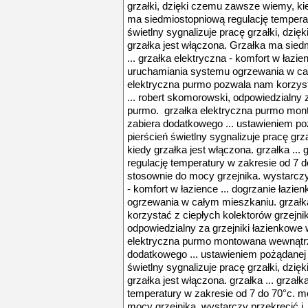
grzałki, dzięki czemu zawsze wiemy, ki
ma siedmiostopniową regulację temperatu
świetlny sygnalizuje pracę grzałki, dzi
grzałka jest włączona. Grzałka ma sied
... grzałka elektryczna - komfort w łazien
uruchamiania systemu ogrzewania w ca
elektryczna purmo pozwala nam korzysta
... robert skomorowski, odpowiedzialny z
purmo. grzałka elektryczna purmo mont
zabiera dodatkowego ... ustawieniem p
pierścień świetlny sygnalizuje pracę gr
kiedy grzałka jest włączona. grzałka ..
regulację temperatury w zakresie od 7 d
stosownie do mocy grzejnika. wystarczy 
- komfort w łazience ... dogrzanie łazi
ogrzewania w całym mieszkaniu. grzał
korzystać z ciepłych kolektorów grzejnik
odpowiedzialny za grzejniki łazienkowe 
elektryczna purmo montowana wewnątrz 
dodatkowego ... ustawieniem pożądanej
świetlny sygnalizuje pracę grzałki, dzi
grzałka jest włączona. grzałka ... grza
temperatury w zakresie od 7 do 70°c. mo
mocy grzejnika. wystarczy przekręcić i .