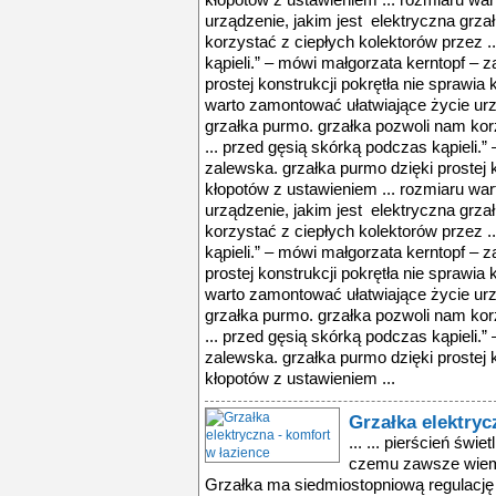
kłopotów z ustawieniem ... rozmiaru wa
urządzenie, jakim jest elektryczna grz
korzystać z ciepłych kolektorów przez .
kąpieli.” – mówi małgorzata kerntopf – 
prostej konstrukcji pokrętła nie sprawia
warto zamontować ułatwiające życie urz
grzałka purmo. grzałka pozwoli nam kor
... przed gęsią skórką podczas kąpieli.”
zalewska. grzałka purmo dzięki prostej k
kłopotów z ustawieniem ... rozmiaru wa
urządzenie, jakim jest elektryczna grz
korzystać z ciepłych kolektorów przez .
kąpieli.” – mówi małgorzata kerntopf – 
prostej konstrukcji pokrętła nie sprawia
warto zamontować ułatwiające życie urz
grzałka purmo. grzałka pozwoli nam kor
... przed gęsią skórką podczas kąpieli.”
zalewska. grzałka purmo dzięki prostej k
kłopotów z ustawieniem ...
Grzałka elektryc
... ... pierścień świe
czemu zawsze wiemy
Grzałka ma siedmiostopniową regulację t