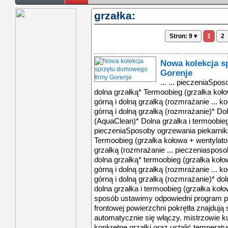
grzałka:
Stron: 9 ▾
1
2
Nowa kolekcja s
Gorenje
... ... pieczeniaSpo
dolna grzałką* Termoobieg (grzałka koło
górną i dolną grzałką (rozmrażanie ... k
górną i dolną grzałką (rozmrażanie)* Dol
(AquaClean)* Dolna grzałka i termoobieg
pieczeniaSposoby ogrzewania piekarnika
Termoobieg (grzałka kołowa + wentylator
grzałką (rozmrażanie ... pieczeniasposo
dolna grzałką* termoobieg (grzałka koło
górną i dolną grzałką (rozmrażanie ... k
górną i dolną grzałką (rozmrażanie)* dol
dolna grzałka i termoobieg (grzałka koł
sposób ustawimy odpowiedni program pie
frontowej powierzchni pokrętła znajdują 
automatycznie się włączy. mistrzowie 
konkretne grzałki oraz ustalić temperatu