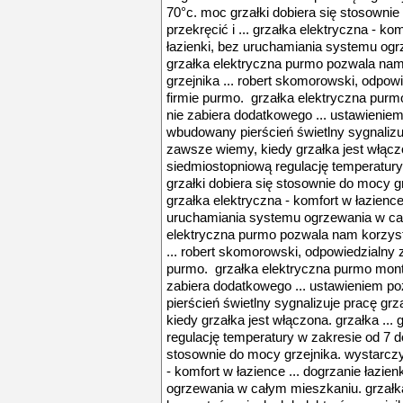
70°c. moc grzałki dobiera się stosowni
przekręcić i ... grzałka elektryczna - kom
łazienki, bez uruchamiania systemu og
grzałka elektryczna purmo pozwala nam
grzejnika ... robert skomorowski, odpow
firmie purmo. grzałka elektryczna pur
nie zabiera dodatkowego ... ustawienie
wbudowany pierścień świetlny sygnalizuj
zawsze wiemy, kiedy grzałka jest włączo
siedmiostopniową regulację temperatury
grzałki dobiera się stosownie do mocy gr
grzałka elektryczna - komfort w łazience 
uruchamiania systemu ogrzewania w ca
elektryczna purmo pozwala nam korzysta
... robert skomorowski, odpowiedzialny z
purmo. grzałka elektryczna purmo mont
zabiera dodatkowego ... ustawieniem p
pierścień świetlny sygnalizuje pracę gr
kiedy grzałka jest włączona. grzałka ..
regulację temperatury w zakresie od 7 d
stosownie do mocy grzejnika. wystarczy 
- komfort w łazience ... dogrzanie łazi
ogrzewania w całym mieszkaniu. grzał