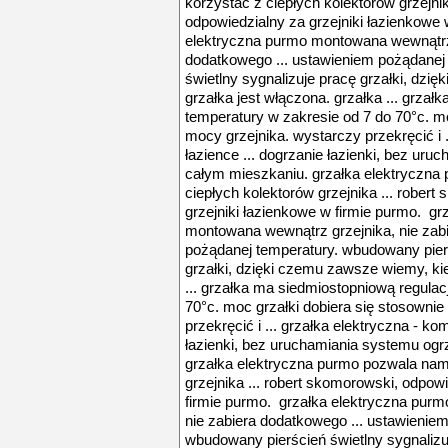
korzystać z ciepłych kolektorów grzejnik
odpowiedzialny za grzejniki łazienkowe 
elektryczna purmo montowana wewnątrz 
dodatkowego ... ustawieniem pożądanej
świetlny sygnalizuje pracę grzałki, dzi
grzałka jest włączona. grzałka ... grza
temperatury w zakresie od 7 do 70°c. mo
mocy grzejnika. wystarczy przekręcić i .
łazience ... dogrzanie łazienki, bez ur
całym mieszkaniu. grzałka elektryczna
ciepłych kolektorów grzejnika ... rober
grzejniki łazienkowe w firmie purmo. gr
montowana wewnątrz grzejnika, nie zab
pożądanej temperatury. wbudowany pierś
grzałki, dzięki czemu zawsze wiemy, kie
... grzałka ma siedmiostopniową regulac
70°c. moc grzałki dobiera się stosowni
przekręcić i ... grzałka elektryczna - kom
łazienki, bez uruchamiania systemu og
grzałka elektryczna purmo pozwala nam
grzejnika ... robert skomorowski, odpow
firmie purmo. grzałka elektryczna pur
nie zabiera dodatkowego ... ustawienie
wbudowany pierścień świetlny sygnalizuj