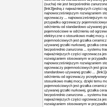
(sucha) nie jest bezpośrednio zanurzona
[link3]jedną z najważniejszych części o
najnowocześniejszym rozwiązaniem s
ogrzewaczy ... najnowocześniejszym 
przypadku ogrzewaczy pojemnościowych
odrżnieniu od standardowo używanej grza
pojemnościowe w odrżnieniu od ogrzew
elektryczne o stosunkowo małej mocy. d
pojemnościowych jest grzałka ceramicz
używanej grzałki nurkowej, grzałka cera
bezpośrednio zanurzona ... systemu trad
najważniejszych części ogrzewacza jes
rozwiązaniem stosowanym w przypadku
najnowocześniejszym rozwiązaniem s
ogrzewaczy pojemnościowych jest grzał
standardowo używanej grzałki ... .[lin
odrżnieniu od ogrzewaczy przepływowyc
stosunkowo małej mocy. dzięki temu mo
pojemnościowych jest grzałka ceramicz
używanej grzałki nurkowej, grzałka cera
bezpośrednio zanurzona ... systemu trad
najważniejszych części ogrzewacza jes
rozwiązaniem stosowanym w przypadku