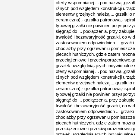
oferty wspomnianej ... pod nazwą „grzałk
rżnych pod względem konstrukcji urząd
elementw grzejnych należą ... grzałki o
ceramiczna),- grzałka patronowa,- spira
typowej grzałki nie powinien przysporz
sięgnąć do ... podłączenia. przy zakupi
trwałość i bezawaryjność grzałki, co w 
zastosowaniem odpowiednich ... grzałk
chociażby przy ogrzewaniu pomieszczeń
piecach hutniczych. gdzie zatem można k
przeciążeniowe i przeciwporażeniowe.
grzałek uwzględniających indywidualne
oferty wspomnianej ... pod nazwą „grzałk
rżnych pod względem konstrukcji urząd
elementw grzejnych należą ... grzałki o
ceramiczna),- grzałka patronowa,- spira
typowej grzałki nie powinien przysporz
sięgnąć do ... podłączenia. przy zakupi
trwałość i bezawaryjność grzałki, co w 
zastosowaniem odpowiednich ... grzałk
chociażby przy ogrzewaniu pomieszczeń
piecach hutniczych. gdzie zatem można k
przeciążeniowe i przeciwporażeniowe.
grzałek uwzględniających indywidualne