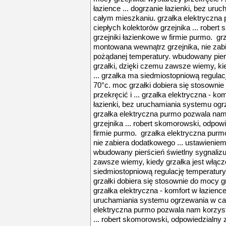
łazience ... dogrzanie łazienki, bez ur
całym mieszkaniu. grzałka elektryczna
ciepłych kolektorów grzejnika ... rober
grzejniki łazienkowe w firmie purmo. gr
montowana wewnątrz grzejnika, nie zab
pożądanej temperatury. wbudowany pierś
grzałki, dzięki czemu zawsze wiemy, kie
... grzałka ma siedmiostopniową regulac
70°c. moc grzałki dobiera się stosowni
przekręcić i ... grzałka elektryczna - kom
łazienki, bez uruchamiania systemu og
grzałka elektryczna purmo pozwala nam
grzejnika ... robert skomorowski, odpow
firmie purmo. grzałka elektryczna pur
nie zabiera dodatkowego ... ustawienie
wbudowany pierścień świetlny sygnalizuj
zawsze wiemy, kiedy grzałka jest włączo
siedmiostopniową regulację temperatury
grzałki dobiera się stosownie do mocy gr
grzałka elektryczna - komfort w łazience 
uruchamiania systemu ogrzewania w ca
elektryczna purmo pozwala nam korzysta
... robert skomorowski, odpowiedzialny z