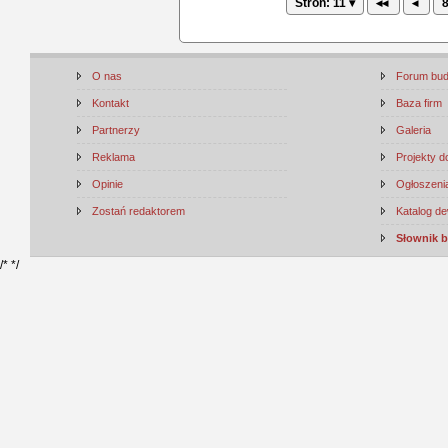
Stron: 11 ▾
◂◂
◂
O nas
Forum bu
Kontakt
Baza firm
Partnerzy
Galeria
Reklama
Projekty 
Opinie
Ogłoszenia
Zostań redaktorem
Katalog d
Słownik 
/*
*/