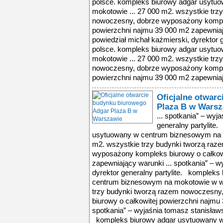
polsce. kompleks biurowy adgar usytu
mokotowie ... 27 000 m2. wszystkie trz
nowoczesny, dobrze wyposażony komple
powierzchni najmu 39 000 m2 zapewniają
powiedział michał kaźmierski, dyrektor 
polsce. kompleks biurowy adgar usytu
mokotowie ... 27 000 m2. wszystkie trz
nowoczesny, dobrze wyposażony komple
powierzchni najmu 39 000 m2 zapewniają
Oficjalne otwar
Plaza B w Warsz
... spotkania” – wyj
generalny partylite
usytuowany w centrum biznesowym na m
m2. wszystkie trzy budynki tworzą raz
wyposażony kompleks biurowy o całkow
zapewniający warunki ... spotkania” – w
dyrektor generalny partylite. komplek
centrum biznesowym na mokotowie w wa
trzy budynki tworzą razem nowoczesn
biurowy o całkowitej powierzchni najmu
spotkania” – wyjaśnia tomasz stanisławsk
kompleks biurowy adgar usytuowany 