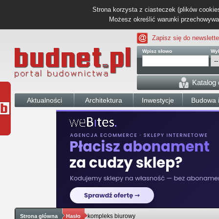
Strona korzysta z ciasteczek (plików cookies
Możesz określić warunki przechowywani
Zapisz się do newslette
Wpisz słowo
Wyb
Katalog
Aktualności
Architektura
Inwestycje
Budowa i
kompleks biurowy
Strona główna
Hasło