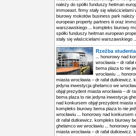
należy do spółki funduszy heitman europe
immoeast. firmy stały się właścicielami
biurowy mokotów business park należy 
european property partners iii oraz immo
warszawskiego ... kompleks biurowy mo
spółki funduszy heitman european proper
stały się właścicielami warszawskiego ..
Rzeźba studenta
... honorowy nad ko
wrocławia – dr rafa
bema plaza to nie j
wrocławiu ... honor
miasta wrocławia – dr rafał dutkiewicz.
jedyna inwestycja ghelamco we wrocław
objął prezydent miasta wrocławia – dr r
bema plaza to nie jedyna inwestycja gh
nad konkursem objął prezydent miasta wr
kompleks biurowy bema plaza to nie je
wrocławiu ... honorowy nad konkursem o
dr rafał dutkiewicz. kompleks biurowy b
ghelamco we wrocławiu ... honorowy na
miasta wrocławia – dr rafał dutkiewicz.