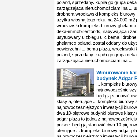
poland, sprzedany. kupiła go grupa dek
zarządzająca nieruchomościami na ... u
drobnera wrocławski kompleks biurowy 
użytku wiosną tego roku. na 24.000 m2 p
wrocławski kompleks biurowy ghelamco 
deka-immobilienfonds, nabywająca i zar
usytuowany u zbiegu ulic bema i drobn
ghelamco poland, został oddany do użyt
powierzchni ... bema plaza, wrocławsk
poland, sprzedany. kupiła go grupa dek
zarządzająca nieruchomościami na ...
Wmurowanie kam
budynek Adgar 
... kompleks biurowy
najnowocześniejszyc
będą ją stanowić dw
klasy a, oferujące ... kompleks biurowy 
najnowocześniejszych inwestycji biurow
dwa 10-piętrowe budynki biurowe klasy a
adgar plaza to jedna z najnowocześniej
polsce. będą ją stanowić dwa 10-piętrow
oferujące ... kompleks biurowy adgar pla
najnowocześniejszych inwestycji biurow