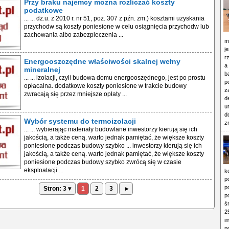
Przy braku najemcy można rozliczać koszty
podatkowe
... ... dz.u. z 2010 r. nr 51, poz. 307 z pźn. zm.) kosztami uzyskania
przychodw są koszty poniesione w celu osiągnięcia przychodw lub
zachowania albo zabezpieczenia ...
m
j
r
Energooszczędne właściwości skalnej wełny
a
mineralnej
b
... ... izolacji, czyli budowa domu energooszędnego, jest po prostu
p
opłacalna. dodatkowe koszty poniesione w trakcie budowy
z
zwracają się przez mniejsze opłaty ...
d
u
d
Wybór systemu do termoizolacji
z
... ... wybierając materiały budowlane inwestorzy kierują się ich
jakością, a także ceną. warto jednak pamiętać, że większe koszty
poniesione podczas budowy szybko ... inwestorzy kierują się ich
jakością, a także ceną. warto jednak pamiętać, że większe koszty
poniesione podczas budowy szybko zwrócą się w czasie
eksploatacji ...
k
p
p
Stron: 3 ▾
1
2
3
▸
p
ś
2
i
p