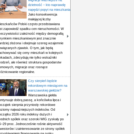
Migracje ważniejsze niż
dzietność – kto naprawdę
napędzi popyt na mieszkania
Jako konsekwencja
malejącej liczby
ieszkańców Polski często przedstawiana
est zapowiedź spadku cen nieruchomości. W
zeczywistości zależność między demografią
 rynkiem mieszkaniowym jest znacznie
ardziej złożona i obejmuje szereg wzajemnie
owiązanych zjawisk. O tym, jak będą
achowywać się ceny mieszkań w kolejnych
ekadach, zdecydują nie tylko wskaźniki
rodzeń, ale również struktura gospodarstw
omowych, migracje oraz rosnące
różnicowanie regionalne.
Czy sierpień będzie
rekordowym miesiącem na
warszawskiej giełdzie?
Warszawska giełda
ontynuuje dobrą passę, a końcówka lipca i
oczątek sierpnia przyniosły rekordowe
oziomy najważniejszych indeksów. Od
oczątku 2026 roku indeksy dużych i
rednich spółek oraz szeroki WIG zyskały po
5–29 proc. Jednocześnie rośnie aktywność
nwestorów i zainteresowanie ze strony spółek
ozyskiwaniem finansowania na rynku