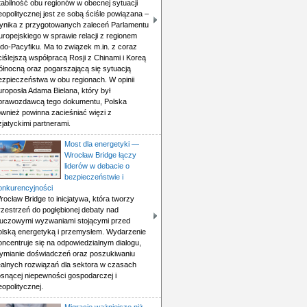
tabilność obu regionów w obecnej sytuacji
eopolitycznej jest ze sobą ściśle powiązana –
ynika z przygotowanych zaleceń Parlamentu
uropejskiego w sprawie relacji z regionem
ndo-Pacyfiku. Ma to związek m.in. z coraz
ciślejszą współpracą Rosji z Chinami i Koreą
ółnocną oraz pogarszającą się sytuacją
ezpieczeństwa w obu regionach. W opinii
uroposła Adama Bielana, który był
prawozdawcą tego dokumentu, Polska
ównież powinna zacieśniać więzi z
zjatyckimi partnerami.
Most dla energetyki —
Wrocław Bridge łączy
liderów w debacie o
bezpieczeństwie i
onkurencyjności
rocław Bridge to inicjatywa, która tworzy
rzestrzeń do pogłębionej debaty nad
luczowymi wyzwaniami stojącymi przed
olską energetyką i przemysłem. Wydarzenie
oncentruje się na odpowiedzialnym dialogu,
ymianie doświadczeń oraz poszukiwaniu
ealnych rozwiązań dla sektora w czasach
osnącej niepewności gospodarczej i
eopolitycznej.