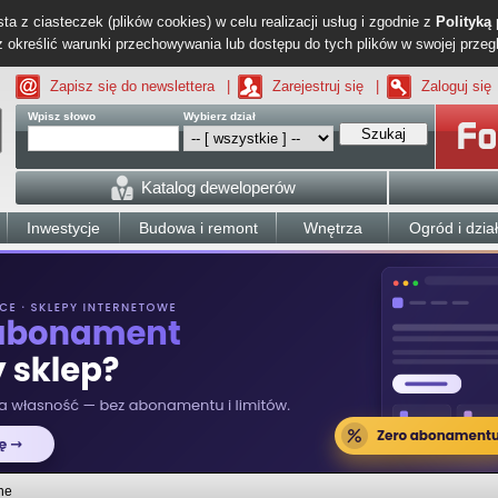
ta z ciasteczek (plików cookies) w celu realizacji usług i zgodnie z
Polityką
określić warunki przechowywania lub dostępu do tych plików w swojej przeg
Zapisz się do newslettera
|
Zarejestruj się
|
Zaloguj się
Wpisz słowo
Wybierz dział
Szukaj
Katalog deweloperów
Inwestycje
Budowa i remont
Wnętrza
Ogród i dzia
ne