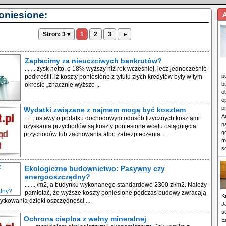
oniesione:
Stron: 3 ▾
1
2
3
▸
Zapłacimy za nieuczciwych bankrutów?
... ... zysk netto, o 18% wyższy niż rok wcześniej, lecz jednocześnie
p
podkreślił, iż koszty poniesione z tytułu złych kredytów były w tym
b
okresie „znacznie wyższe ...
o
o
p
Wydatki związane z najmem mogą być kosztem
A
... ... ustawy o podatku dochodowym odosób fizycznych kosztami
n
uzyskania przychodów są koszty poniesione wcelu osiągnięcia
g
przychodów lub zachowania albo zabezpieczenia ...
m
s
Ekologiczne budownictwo: Pasywny czy
energooszczędny?
... ... /m2, a budynku wykonanego standardowo 2300 zł/m2. Należy
pamiętać, że wyższe koszty poniesione podczas budowy zwracają
K
ytkowania dzięki oszczędności ...
J
s
Ochrona cieplna z wełny mineralnej
E