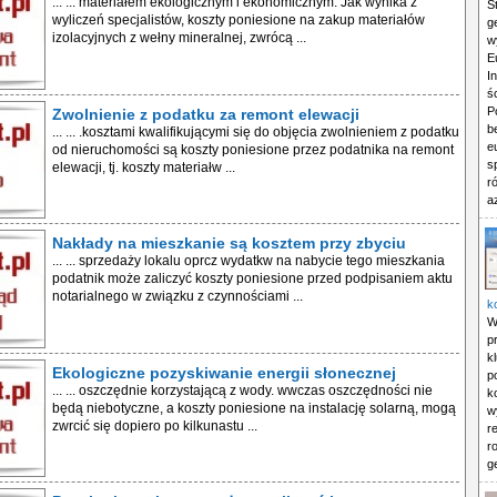
... ... materiałem ekologicznym i ekonomicznym. Jak wynika z
S
wyliczeń specjalistów, koszty poniesione na zakup materiałów
g
izolacyjnych z wełny mineralnej, zwrócą ...
w
E
I
ś
P
Zwolnienie z podatku za remont elewacji
b
... ... .kosztami kwalifikującymi się do objęcia zwolnieniem z podatku
e
od nieruchomości są koszty poniesione przez podatnika na remont
s
elewacji, tj. koszty materiałw ...
r
a
Nakłady na mieszkanie są kosztem przy zbyciu
... ... sprzedaży lokalu oprcz wydatkw na nabycie tego mieszkania
podatnik może zaliczyć koszty poniesione przed podpisaniem aktu
notarialnego w związku z czynnościami ...
k
W
p
k
Ekologiczne pozyskiwanie energii słonecznej
p
... ... oszczędnie korzystającą z wody. wwczas oszczędności nie
k
będą niebotyczne, a koszty poniesione na instalację solarną, mogą
w
zwrcić się dopiero po kilkunastu ...
r
r
g