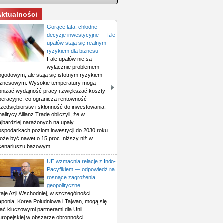
Aktualności
Gorące lata, chłodne
decyzje inwestycyjne — fale
upałów stają się realnym
ryzykiem dla biznesu
Fale upałów nie są
wyłącznie problemem
ogodowym, ale stają się istotnym ryzykiem
iznesowym. Wysokie temperatury mogą
bniżać wydajność pracy i zwiększać koszty
peracyjne, co ogranicza rentowność
rzedsiębiorstw i skłonność do inwestowania.
nalitycy Allianz Trade obliczyli, że w
ajbardziej narażonych na upały
ospodarkach poziom inwestycji do 2030 roku
oże być nawet o 15 proc. niższy niż w
cenariuszu bazowym.
UE wzmacnia relacje z Indo-
Pacyfikiem — odpowiedź na
rosnące zagrożenia
geopolityczne
raje Azji Wschodniej, w szczególności
aponia, Korea Południowa i Tajwan, mogą się
tać kluczowymi partnerami dla Unii
uropejskiej w obszarze obronności.