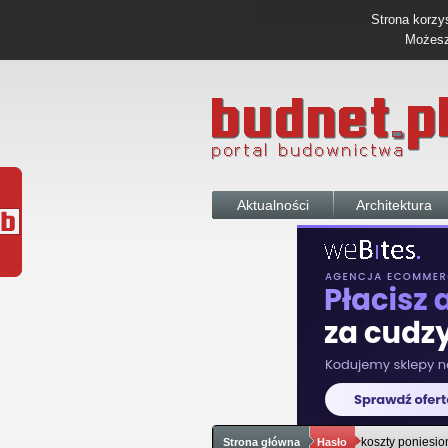
Strona korzys
Możesz 
Aktualności
Architektura
koszty poniesio
Strona główna
Hasło