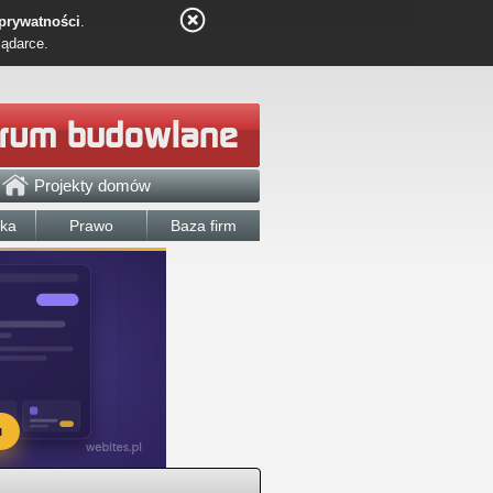
 prywatności
.
lądarce.
Projekty domów
łka
Prawo
Baza firm