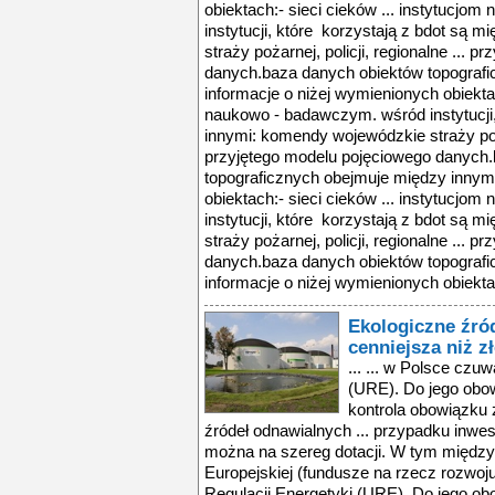
obiektach:- sieci cieków ... instytucj
instytucji, które korzystają z bdot są
straży pożarnej, policji, regionalne ... 
danych.baza danych obiektów topografi
informacje o niżej wymienionych obiektac
naukowo - badawczym. wśród instytucji,
innymi: komendy wojewódzkie straży pożar
przyjętego modelu pojęciowego danych
topograficznych obejmuje między innymi
obiektach:- sieci cieków ... instytucj
instytucji, które korzystają z bdot są
straży pożarnej, policji, regionalne ... 
danych.baza danych obiektów topografi
informacje o niżej wymienionych obiektac
Ekologiczne źród
cenniejsza niż z
... ... w Polsce czu
(URE). Do jego obo
kontrola obowiązku 
źródeł odnawialnych ... przypadku inwest
można na szereg dotacji. W tym między 
Europejskiej (fundusze na rzecz rozwoj
Regulacji Energetyki (URE). Do jego ob