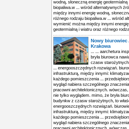
wodną, słoneczną energię geotermialną i
biopaliwa.w ... wśród alternatywnych źr
między innymi energię wodną, słoneczną 
różnego rodzaju biopaliwa.w ... wśród al
wymienić można między innymi energię
geotermialną i wiatru oraz różnego rodzaj
Nowy biurowiec 
Krakowa
... ... aarchetura in
bryła biurowca naw
czasw starożytnych,
... energooszczędnych rozwiązań. biu
infrastrukturą, między innymi: klimatyz
każdego pomieszczenia ... przedsiębiorst
wygląd nabiera szczególnego znaczeni
pracowni architektonicznych. wówczas, w
nie tylko wyglądem. mimo, że bryła biu
budynkw z czasw starożytnych, to właśc
energooszczędnych rozwiązań. biurow
infrastrukturą, między innymi: klimatyz
każdego pomieszczenia ... przedsiębiorst
wygląd nabiera szczególnego znaczeni
pracowni architektonicznych. wówczas, w