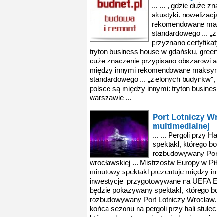
... ... , gdzie duże
akustyki. nowelizac
rekomendowane maks
standardowego ... „
przyznano certyfikat
tryton business house w gdańsku, green 
duże znaczenie przypisano obszarowi ak
między innymi rekomendowane maksyma
standardowego ... „zielonych budynkw”, 
polsce są między innymi: tryton busine
warszawie ...
Port Lotniczy W
multimedialnej
... ... Pergoli przy 
spektakl, którego b
rozbudowywany Por
wrocławskiej ... Mistrzostw Europy w Pi
minutowy spektakl prezentuje między in
inwestycje, przygotowywane na UEFA EUR
będzie pokazywany spektakl, którego b
rozbudowywany Port Lotniczy Wrocław.
końca sezonu na pergoli przy hali stule