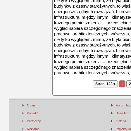
nie tylko wyglądem. mimo, że bryła biu
budynkw z czasw starożytnych, to właśc
energooszczędnych rozwiązań. biurow
infrastrukturą, między innymi: klimatyz
każdego pomieszczenia ... przedsiębiorst
wygląd nabiera szczególnego znaczeni
pracowni architektonicznych. wówczas, w
nie tylko wyglądem. mimo, że bryła biu
budynkw z czasw starożytnych, to właśc
energooszczędnych rozwiązań. biurow
infrastrukturą, między innymi: klimatyz
każdego pomieszczenia ... przedsiębiorst
wygląd nabiera szczególnego znaczeni
pracowni architektonicznych. wówczas, 
Stron: 128 ▾
1
2
O nas
Forum bu
Kontakt
Baza firm
Partnerzy
Galeria
Reklama
Projekty 