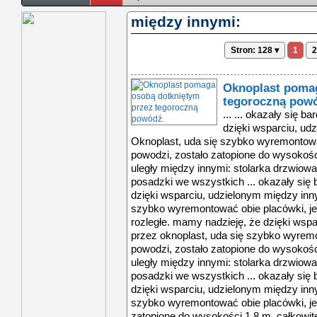
między innymi:
Stron: 128 ▾
1
2
Oknoplast pomag
tegoroczną pow
... ... okazały się b
dzięki wsparciu, ud
Oknoplast, uda się szybko wyremontować
powodzi, zostało zatopione do wysokoś
uległy między innymi: stolarka drzwiow
posadzki we wszystkich ... okazały się 
dzięki wsparciu, udzielonym między inn
szybko wyremontować obie placówki, jes
rozległe. mamy nadzieję, że dzięki wsp
przez oknoplast, uda się szybko wyremo
powodzi, zostało zatopione do wysokośc
uległy między innymi: stolarka drzwiow
posadzki we wszystkich ... okazały się 
dzięki wsparciu, udzielonym między inn
szybko wyremontować obie placówki, jes
zatopione do wysokości 1,8 m. całkowi