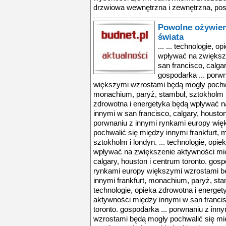
drzwiowa wewnętrzna i zewnętrzna, pos
Powolne ożywien
świata
... ... technologie, 
wpływać na zwiększ
san francisco, calgar
gospodarka ... porw
większymi wzrostami będą mogły pochwal
monachium, paryż, stambuł, sztokholm i 
zdrowotna i energetyka będą wpływać 
innymi w san francisco, calgary, houston
porwnaniu z innymi rynkami europy wi
pochwalić się między innymi frankfurt,
sztokholm i londyn. ... technologie, opi
wpływać na zwiększenie aktywności mię
calgary, houston i centrum toronto. gosp
rynkami europy większymi wzrostami b
innymi frankfurt, monachium, paryż, stam
technologie, opieka zdrowotna i energe
aktywności między innymi w san francis
toronto. gospodarka ... porwnaniu z in
wzrostami będą mogły pochwalić się mi