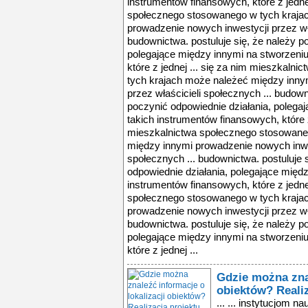
instrumentów finansowych, które z jedne
społecznego stosowanego w tych kraja
prowadzenie nowych inwestycji przez wła
budownictwa. postuluje się, że należy p
polegające między innymi na stworzeniu
które z jednej ... się za nim mieszkaln
tych krajach może należeć między inny
przez właścicieli społecznych ... budown
poczynić odpowiednie działania, polega
takich instrumentów finansowych, które z
mieszkalnictwa społecznego stosowane
między innymi prowadzenie nowych inwes
społecznych ... budownictwa. postuluje 
odpowiednie działania, polegające międz
instrumentów finansowych, które z jedne
społecznego stosowanego w tych kraja
prowadzenie nowych inwestycji przez wła
budownictwa. postuluje się, że należy p
polegające między innymi na stworzeniu
które z jednej ...
Gdzie można znal
obiektów? Reali
... ... instytucjom