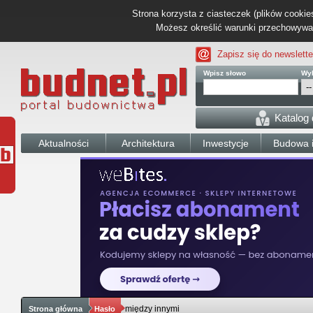
Strona korzysta z ciasteczek (plików cookies
Możesz określić warunki przechowywani
Zapisz się do newslette
Wpisz słowo
Wyb
Katalog
Aktualności
Architektura
Inwestycje
Budowa i
między innymi
Strona główna
Hasło