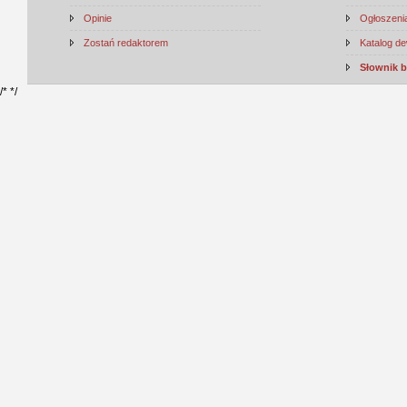
Opinie
Ogłoszenia
Zostań redaktorem
Katalog d
Słownik 
/*
*/