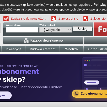
ta z ciasteczek (plików cookies) w celu realizacji usług i zgodnie z
Polityką
określić warunki przechowywania lub dostępu do tych plików w swojej przeg
Zapisz się do newslettera
|
Zarejestruj się
|
Zaloguj się
Wpisz słowo
Wybierz dział
Szukaj
Katalog deweloperów
Inwestycje
Budowa i remont
Wnętrza
Ogród i dzia