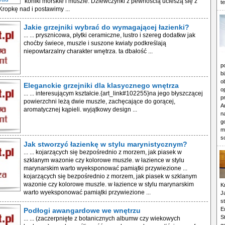
koniki morskie i muszle. Dziewczynki z pewnością ucieszą się z
t
Kropkę nad i postawimy ...
Jakie grzejniki wybrać do wymagającej łazienki?
... ... prysznicowa, płytki ceramiczne, lustro i szereg dodatkw jak
choćby świece, muszle i suszone kwiaty podkreślają
niepowtarzalny charakter wnętrza. ta dbałość ...
p
b
o
Eleganckie grzejniki dla klasycznego wnętrza
o
... ... interesującym kształcie.{art_link#102255}na jego błyszczącej
p
powierzchni leżą dwie muszle, zachęcające do gorącej,
A
aromatycznej kąpieli. wyjątkowy design ...
n
g
m
s
Jak stworzyć łazienkę w stylu marynistycznym?
... ... kojarzących się bezpośrednio z morzem, jak piasek w
szklanym wazonie czy kolorowe muszle. w łazience w stylu
marynarskim warto wyeksponować pamiątki przywiezione ...
kojarzących się bezpośrednio z morzem, jak piasek w szklanym
wazonie czy kolorowe muszle. w łazience w stylu marynarskim
K
warto wyeksponować pamiątki przywiezione ...
J
s
E
Podłogi awangardowe we wnętrzu
S
... ... (zaczerpnięte z botanicznych albumw czy wiekowych