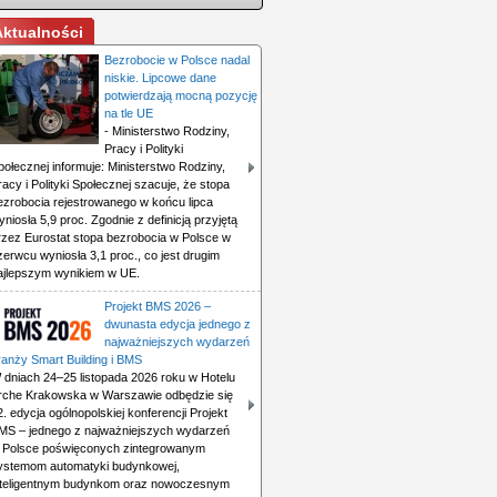
Aktualności
Bezrobocie w Polsce nadal
niskie. Lipcowe dane
potwierdzają mocną pozycję
na tle UE
- Ministerstwo Rodziny,
Pracy i Polityki
połecznej informuje: Ministerstwo Rodziny,
racy i Polityki Społecznej szacuje, że stopa
ezrobocia rejestrowanego w końcu lipca
yniosła 5,9 proc. Zgodnie z definicją przyjętą
rzez Eurostat stopa bezrobocia w Polsce w
zerwcu wyniosła 3,1 proc., co jest drugim
ajlepszym wynikiem w UE.
Projekt BMS 2026 –
dwunasta edycja jednego z
najważniejszych wydarzeń
ranży Smart Building i BMS
 dniach 24–25 listopada 2026 roku w Hotelu
rche Krakowska w Warszawie odbędzie się
2. edycja ogólnopolskiej konferencji Projekt
MS – jednego z najważniejszych wydarzeń
 Polsce poświęconych zintegrowanym
ystemom automatyki budynkowej,
nteligentnym budynkom oraz nowoczesnym