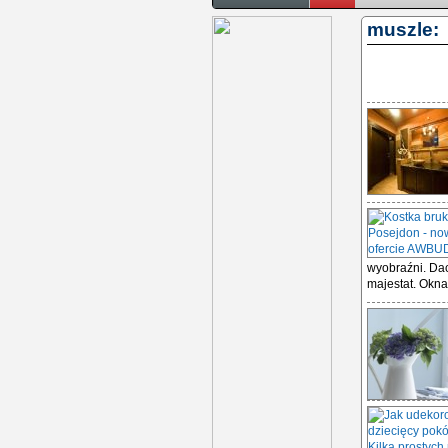
muszle:
wyobraźni. Dac
majestat. Okna 