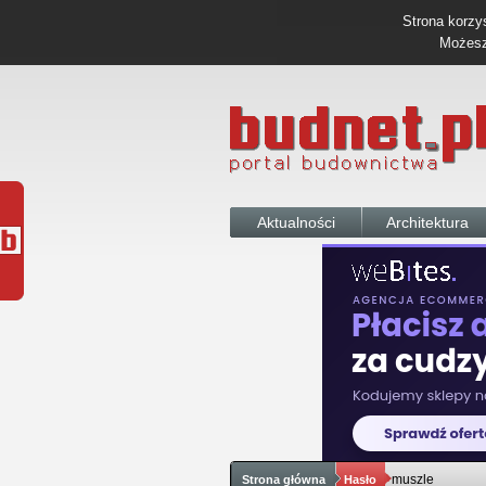
Strona korzys
Możesz 
Aktualności
Architektura
muszle
Strona główna
Hasło