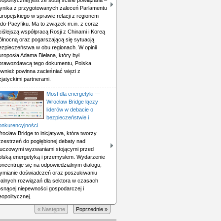
eopolitycznej jest ze sobą ściśle powiązana –
ynika z przygotowanych zaleceń Parlamentu
uropejskiego w sprawie relacji z regionem
ndo-Pacyfiku. Ma to związek m.in. z coraz
ciślejszą współpracą Rosji z Chinami i Koreą
ółnocną oraz pogarszającą się sytuacją
ezpieczeństwa w obu regionach. W opinii
uroposła Adama Bielana, który był
prawozdawcą tego dokumentu, Polska
ównież powinna zacieśniać więzi z
zjatyckimi partnerami.
Most dla energetyki —
Wrocław Bridge łączy
liderów w debacie o
bezpieczeństwie i
onkurencyjności
rocław Bridge to inicjatywa, która tworzy
rzestrzeń do pogłębionej debaty nad
luczowymi wyzwaniami stojącymi przed
olską energetyką i przemysłem. Wydarzenie
oncentruje się na odpowiedzialnym dialogu,
ymianie doświadczeń oraz poszukiwaniu
ealnych rozwiązań dla sektora w czasach
osnącej niepewności gospodarczej i
eopolitycznej.
« Następne
Poprzednie »