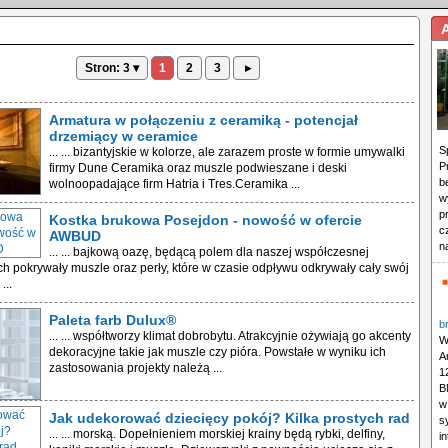
Stron: 3 ▾
1
2
3
▸
Armatura w połączeniu z ceramiką - potencjał
drzemiący w ceramice
S
... ... bizantyjskie w kolorze, ale zarazem proste w formie umywalki
P
firmy Dune Ceramika oraz muszle podwieszane i deski
b
wolnoopadające firm Hatria i Tres.Ceramika ...
w
p
Kostka brukowa Posejdon - nowość w ofercie
c
AWBUD
n
... ... bajkową oazę, będącą polem dla naszej współczesnej
h pokrywały muszle oraz perły, które w czasie odpływu odkrywały cały swój
...
Paleta farb Dulux®
b
... ... współtworzy klimat dobrobytu. Atrakcyjnie ożywiają go akcenty
W
dekoracyjne takie jak muszle czy pióra. Powstałe w wyniku ich
A
zastosowania projekty należą ...
1
B
w
Jak udekorować dziecięcy pokój? Kilka prostych rad
s
... ... morską. Dopełnieniem morskiej krainy będą rybki, delfiny,
i