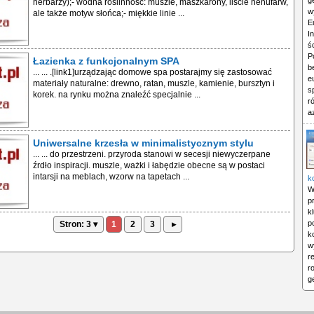
g
herbarzy);- wodna roślinność: muszle, maszkarony, liście nenufarw,
w
ale także motyw słońca;- miękkie linie ...
E
I
ś
P
Łazienka z funkcjonalnym SPA
b
... ... .[link1]urządzając domowe spa postarajmy się zastosować
e
materiały naturalne: drewno, ratan, muszle, kamienie, bursztyn i
s
korek. na rynku można znaleźć specjalnie ...
r
a
Uniwersalne krzesła w minimalistycznym stylu
... ... do przestrzeni. przyroda stanowi w secesji niewyczerpane
źrdło inspiracji. muszle, ważki i łabędzie obecne są w postaci
intarsji na meblach, wzorw na tapetach ...
k
W
p
k
p
Stron: 3 ▾
1
2
3
▸
k
w
r
r
g