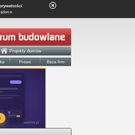
 prywatności
.
lądarce.
Projekty domów
łka
Prawo
Baza firm