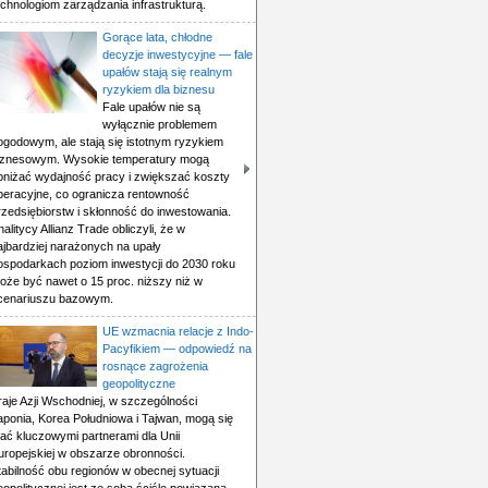
echnologiom zarządzania infrastrukturą.
Gorące lata, chłodne
decyzje inwestycyjne — fale
upałów stają się realnym
ryzykiem dla biznesu
Fale upałów nie są
wyłącznie problemem
ogodowym, ale stają się istotnym ryzykiem
iznesowym. Wysokie temperatury mogą
bniżać wydajność pracy i zwiększać koszty
peracyjne, co ogranicza rentowność
rzedsiębiorstw i skłonność do inwestowania.
nalitycy Allianz Trade obliczyli, że w
ajbardziej narażonych na upały
ospodarkach poziom inwestycji do 2030 roku
oże być nawet o 15 proc. niższy niż w
cenariuszu bazowym.
UE wzmacnia relacje z Indo-
Pacyfikiem — odpowiedź na
rosnące zagrożenia
geopolityczne
raje Azji Wschodniej, w szczególności
aponia, Korea Południowa i Tajwan, mogą się
tać kluczowymi partnerami dla Unii
uropejskiej w obszarze obronności.
tabilność obu regionów w obecnej sytuacji