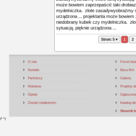
może bowiem zaprzepaścić taki drobiaz
mydelniczka. złote zasadywyobraźmy so
urządzona ... projektanta może bowiem z
niedobrany kubek czy mydelniczka. zł
sytuacją. pięknie urządzona ...
Stron: 5 ▾
1
2
O nas
Forum bu
Kontakt
Baza firm
Partnerzy
Galeria
Reklama
Projekty 
Opinie
Ogłoszenia
Zostań redaktorem
Katalog d
Słownik 
/*
*/