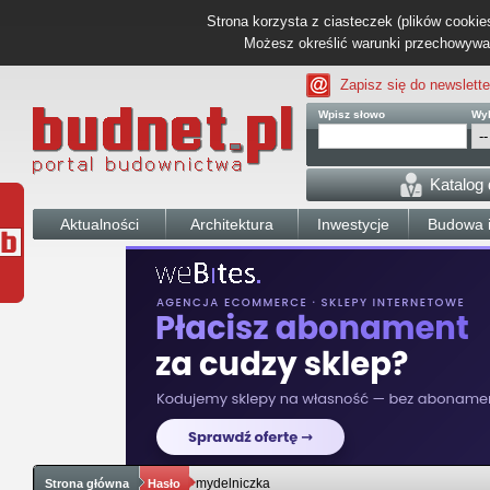
Strona korzysta z ciasteczek (plików cookies
Możesz określić warunki przechowywani
Zapisz się do newslette
Wpisz słowo
Wyb
Katalog
Aktualności
Architektura
Inwestycje
Budowa i
mydelniczka
Strona główna
Hasło