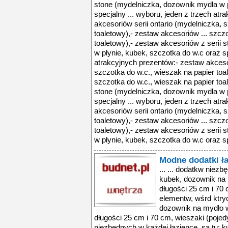
stone (mydelniczka, dozownik mydła w p
specjalny ... wyboru, jeden z trzech at
akcesoriów serii ontario (mydelniczka, 
toaletowy),- zestaw akcesoriów ... szcz
toaletowy),- zestaw akcesoriów z serii
w płynie, kubek, szczotka do w.c oraz sp
atrakcyjnych prezentów:- zestaw akcesor
szczotka do w.c., wieszak na papier toa
szczotka do w.c., wieszak na papier toa
stone (mydelniczka, dozownik mydła w p
specjalny ... wyboru, jeden z trzech at
akcesoriów serii ontario (mydelniczka, 
toaletowy),- zestaw akcesoriów ... szcz
toaletowy),- zestaw akcesoriów z serii
w płynie, kubek, szczotka do w.c oraz sp
Modne dodatki ł
... ... dodatkw niezb
kubek, dozownik na m
długości 25 cm i 70 
elementw, wśrd ktry
dozownik na mydło w 
długości 25 cm i 70 cm, wieszaki (poje
niezbędnych w każdej łazience. są tu: 