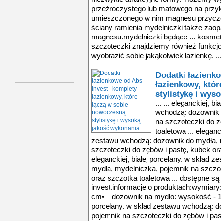
przeźroczystego lub matowego na przykła
umieszczonego w nim magnesu przyczep
ściany ramienia mydelniczki także zao
magnesu.mydelniczki będące ... kosmet
szczoteczki znajdziemy również funkcjo
wyobrazić sobie jakąkolwiek łazienkę. ..
Dodatki łazienko
łazienkowy, któ
stylistykę i wys
... ... eleganckiej, 
wchodzą: dozownik 
na szczoteczki do z
toaletowa ... eleganc
zestawu wchodzą: dozownik do mydła, 
szczoteczki do zębów i pastę, kubek ora
eleganckiej, białej porcelany. w skład 
mydła, mydelniczka, pojemnik na szczot
oraz szczotka toaletowa ... dostępne s
invest.informacje o produktach:wymiar
cm• dozownik na mydło: wysokość - 13 
porcelany. w skład zestawu wchodzą: d
pojemnik na szczoteczki do zębów i pas