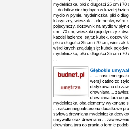
mydelniczka, płki o długości 25 cm i 7
... dodatkw niezbędnych w każdej łazien
mydło w płynie, mydelniczka, płki o dłu
klasyczny, wieszak ... elementw, wśrd k
pojedynczy, dozownik na mydło w płynie,
cm i 70 cm, wieszaki (pojedynczy z dw
każdej łazience. są tu: kubek, dozownik
płki o długości 25 cm i 70 cm, wieszak 
wśrd ktrych znajdują się: kubek pojedy
mydelniczka, płki o długości 25 cm i 7
...
Głębokie umywal
... ... naściennego
wersji catino to: st
dedykowana do zawi
drewniana ... zawie
drewniana tara do pr
mydelniczka. oba elementy wykonane s
... naściennegoakcesoria dodatkowe pro
stylowa drewniana mydelniczka dedyko
umywalki oraz drewniana ... zawieszeni
drewniana tara do prania o formie podo