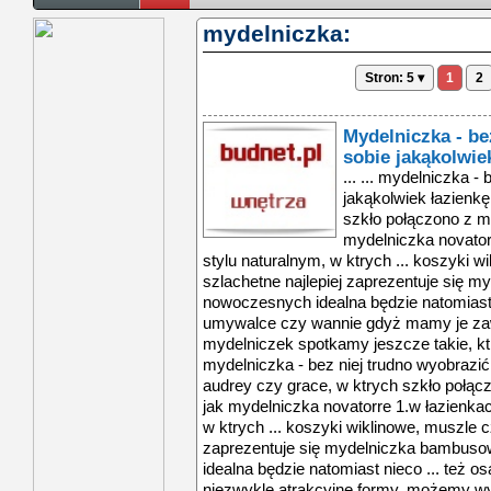
mydelniczka:
Stron: 5 ▾
1
2
Mydelniczka - be
sobie jakąkolwie
... ... mydelniczka -
jakąkolwiek łazienkę
szkło połączono z 
mydelniczka novator
stylu naturalnym, w ktrych ... koszyki 
szlachetne najlepiej zaprezentuje się 
nowoczesnych idealna będzie natomiast n
umywalce czy wannie gdyż mamy je za
mydelniczek spotkamy jeszcze takie, ktr
mydelniczka - bez niej trudno wyobrazić 
audrey czy grace, w ktrych szkło połą
jak mydelniczka novatorre 1.w łazienka
w ktrych ... koszyki wiklinowe, muszle c
zaprezentuje się mydelniczka bambus
idealna będzie natomiast nieco ... też o
niezwykle atrakcyjne formy. możemy wy