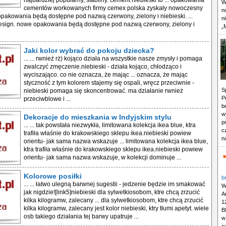
najbardziej popularny, stabilny. cement niebieski to ... opakowania
W
cementów workowanych firmy cemex polska zyskały nowoczesny
n
pakowania będą dostępne pod nazwą czerwony, zielony i niebieski. ...
n
sign. nowe opakowania będą dostępne pod nazwą czerwony, zielony i
„
Jaki kolor wybrać do pokoju dziecka?
... ... rwnież rż) kojąco działa na wszystkie nasze zmysły i pomaga
zwalczyć zmęczenie.niebieski - działa kojąco, chłodząco i
wyciszająco. co nie oznacza, że mając ... oznacza, że mając
styczność z tym kolorem stajemy się ospali, wręcz przeciwnie -
S
niebieski pomaga się skoncentrować. ma działanie rwnież
P
przeciwblowe i ...
b
w
Dekoracje do mieszkania w Indyjskim stylu
p
... ... tak powstała niezwykła, limitowana kolekcja ikea blue, ktra
c
trafiła właśnie do krakowskiego sklepu ikea.niebieski powiew
n
orientu- jak sama nazwa wskazuje ... limitowana kolekcja ikea blue,
ktra trafiła właśnie do krakowskiego sklepu ikea.niebieski powiew
orientu- jak sama nazwa wskazuje, w kolekcji dominuje ...
Kolorowe posiłki
b
... ... łatwo ulegną barwnej sugestii - jedzenie będzie im smakować
W
jak nigdzie![link5]niebieski dla sylwetkiosobom, ktre chcą zrzucić
A
kilka kilogramw, zalecany ... dla sylwetkiosobom, ktre chcą zrzucić
1
kilka kilogramw, zalecany jest kolor niebieski, ktry tłumi apetyt. wiele
B
osb takiego działania tej barwy upatruje ...
w