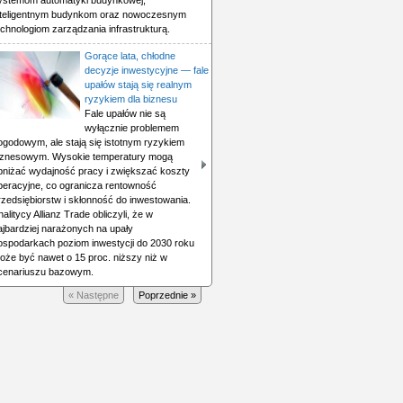
ystemom automatyki budynkowej,
nteligentnym budynkom oraz nowoczesnym
echnologiom zarządzania infrastrukturą.
Gorące lata, chłodne
decyzje inwestycyjne — fale
upałów stają się realnym
ryzykiem dla biznesu
Fale upałów nie są
wyłącznie problemem
ogodowym, ale stają się istotnym ryzykiem
iznesowym. Wysokie temperatury mogą
bniżać wydajność pracy i zwiększać koszty
peracyjne, co ogranicza rentowność
rzedsiębiorstw i skłonność do inwestowania.
nalitycy Allianz Trade obliczyli, że w
ajbardziej narażonych na upały
ospodarkach poziom inwestycji do 2030 roku
oże być nawet o 15 proc. niższy niż w
cenariuszu bazowym.
« Następne
Poprzednie »