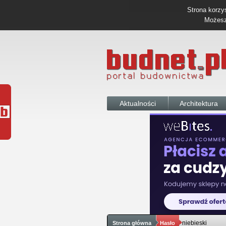
Strona korzys
Możesz 
Aktualności
Architektura
niebieski
Strona główna
Hasło