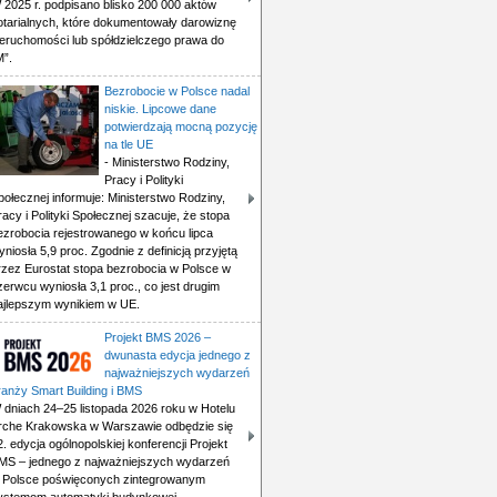
 2025 r. podpisano blisko 200 000 aktów
otarialnych, które dokumentowały darowiznę
ieruchomości lub spółdzielczego prawa do
M”.
Bezrobocie w Polsce nadal
niskie. Lipcowe dane
potwierdzają mocną pozycję
na tle UE
- Ministerstwo Rodziny,
Pracy i Polityki
połecznej informuje: Ministerstwo Rodziny,
racy i Polityki Społecznej szacuje, że stopa
ezrobocia rejestrowanego w końcu lipca
yniosła 5,9 proc. Zgodnie z definicją przyjętą
rzez Eurostat stopa bezrobocia w Polsce w
zerwcu wyniosła 3,1 proc., co jest drugim
ajlepszym wynikiem w UE.
Projekt BMS 2026 –
dwunasta edycja jednego z
najważniejszych wydarzeń
ranży Smart Building i BMS
 dniach 24–25 listopada 2026 roku w Hotelu
rche Krakowska w Warszawie odbędzie się
2. edycja ogólnopolskiej konferencji Projekt
MS – jednego z najważniejszych wydarzeń
 Polsce poświęconych zintegrowanym