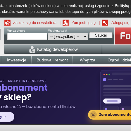
ta z ciasteczek (plików cookies) w celu realizacji usług i zgodnie z
Polityką
określić warunki przechowywania lub dostępu do tych plików w swojej przeg
Zapisz się do newslettera
|
Zarejestruj się
|
Zaloguj się
Wpisz słowo
Wybierz dział
Szukaj
Katalog deweloperów
Inwestycje
Budowa i remont
Wnętrza
Ogród i dzia