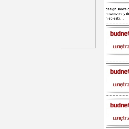
design. nowe o
nowoczesny de
niebieski. ...