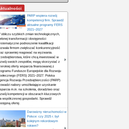
Aktualności
PARP wspiera rozwój
kompetencji firm. Sprawdź
aktualne programy FERS
2021–2027
 obliczu szybkich zmian technologicznych,
ielonej transformacji i dostępności
ystematyczne podnoszenie kwalifikacji
ozwala firmom zwiększać konkurencyjność
raz sprawniej reagować na wyzwania.
rzedsiębiorstwa, które chcą inwestować w
ozwój swoich zespołów, mogą skorzystać z
zerokiej oferty wsparcia finansowanej z
rogramu Fundusze Europejskie dla Rozwoju
połecznego (FERS) 2021–2027. Polska
gencja Rozwoju Przedsiębiorczości (PARP)
rowadzi nabory umożliwiające uzyskanie
sparcia m.in. na szkolenia, doradztwo oraz
ozwój kompetencji w obszarach kluczowych
la współczesnej gospodarki. Sprawdź
ostępną ofertę.
Darowizny nieruchomości w
Polsce: czy 2025 r. był
kolejnym rekordowym
rokiem?