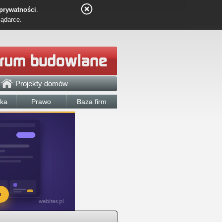
 prywatności
.
lądarce.
Projekty domów
łka
Prawo
Baza firm