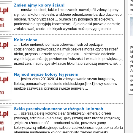
s
Zmieniajmy kolory ścian!
i
t
... ... mnstwo odcieni, faktur i mieszanek. nawet jeśli zdecydujemy
się np. na kolor niebieski, w sklepie odnajdziemy bardzo dużo jego
odcieni, farby błyszczące ... biurach czy pokojach dziecięcych,
ponieważ nie sprzyjają koncentracji. 3) niebieski pozwala nam się
zrelaksować, choć u niektrych wywołać może przygnębienie ...
Kolor nieba
... ... kolor niebieski pomaga oderwać myśli od pędzącej
p
codzienności. przywodząc na myśl bezkres morza czy przestrzeń
b
nieba, przynosi uczucie spokoju, relaksu ... niebieskie odcienie
o
wypełniają aranżację powiewem świeżości i wizualnie powiększają
o
przestrzeń. inspirujące stylizacje tikkurila przynoszą pomysły, jak ...
p
A
Najmodniejsze kolory tej jesieni
n
... ... jesień-zima 2013/2014 to zdecydowanie sezon burgundw,
g
fioletw, pomarańczy i odcienie niebieskiego.[link1]nowy sezon w
m
modzie zazwyczaj przynosi świeże pomysły ...
s
Szkło przeciwsłoneczne w różnych kolorach
... ... szerszą paletę kolorw: clear (srebrzysty), emerald green
(zielony), artic blue (niebieski), grey (szary) oraz bronze (brązowy).
„większa rżnorodność ... producent szkła, poszerza gamę
kolorystyczną refleksyjnego szkła przeciwsłonecznego. pełna oferta
obejmuje następujące kolory: srebrzysty, zielony, niebieski ...