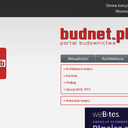
Strona korzys
Możesz 
Aktualności
Architektura
» Architektura wnętrz
» Kuchnia
» Podłogi
» Sprzęt AGD, RTV
» Aranżacje wnętrz