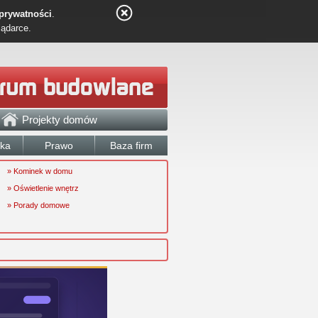
 prywatności
.
lądarce.
Projekty domów
łka
Prawo
Baza firm
» Kominek w domu
» Oświetlenie wnętrz
» Porady domowe