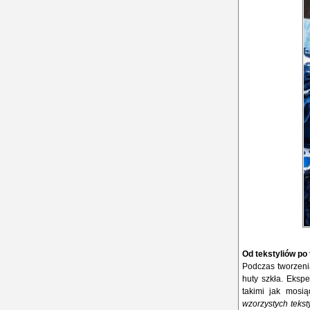
Od tekstyliów po
Podczas tworzenia
huty szkła. Ekspe
takimi jak mosią
wzorzystych tekst