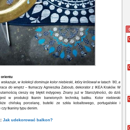
 orientu
skazuje, w kolekcji dominuje kolor niebieski, który królował w latach
’
80, a
raca do wnętrz
– tłumaczy Agnieszka Zaboub, dekorator z IKEA Kraków. W
larnością cieszy się błękit indygowy. Znany już w Starożytności, do dziś
jest w produkcji tkanin barwionych techniką batiku. Kolor niebieski
akże chińską porcelanę, butelki ze szkła kobaltowego, portugalskie i
e czy tkaniny typu denim.
ż:
Jak udekorować balkon?