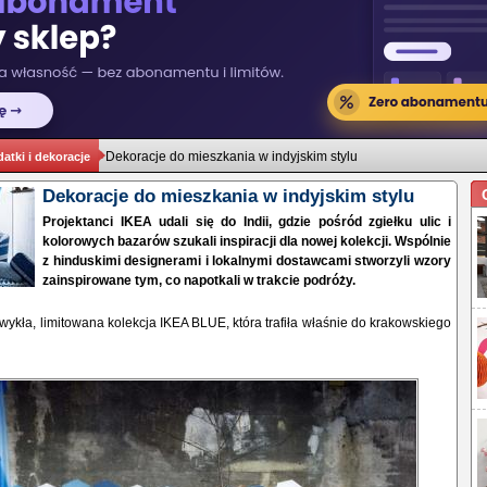
Dekoracje do mieszkania w indyjskim stylu
atki i dekoracje
Dekoracje do mieszkania w indyjskim stylu
Projektanci IKEA udali się do Indii, gdzie pośród zgiełku ulic i
kolorowych bazarów szukali inspiracji dla nowej kolekcji. Wspólnie
z hinduskimi designerami i lokalnymi dostawcami stworzyli wzory
zainspirowane tym, co napotkali w trakcie podróży.
wykła, limitowana kolekcja IKEA BLUE, która trafiła właśnie do krakowskiego