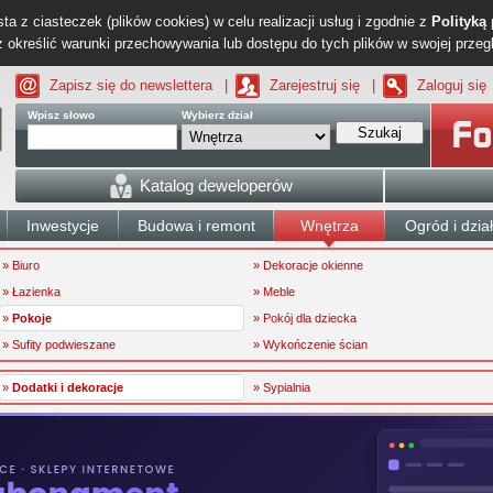
ta z ciasteczek (plików cookies) w celu realizacji usług i zgodnie z
Polityką
określić warunki przechowywania lub dostępu do tych plików w swojej przeg
Zapisz się do newslettera
|
Zarejestruj się
|
Zaloguj się
Wpisz słowo
Wybierz dział
Szukaj
Katalog deweloperów
Inwestycje
Budowa i remont
Wnętrza
Ogród i dzia
» Biuro
» Dekoracje okienne
» Łazienka
» Meble
»
Pokoje
» Pokój dla dziecka
» Sufity podwieszane
» Wykończenie ścian
»
Dodatki i dekoracje
» Sypialnia