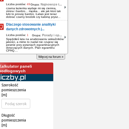
Liczba postów:
49
Najnowsze t...
Grupa:
czarna łazienka wydaje mi się ciemna,
zimna i bardzo... męska... ale jak ktoś tak
lubi to proszę bardzo. Łatwo jest teraz
dobrać czarny brodzik czy kabinę prysz...
Dlaczego stosowanie analityki
danych zdrowotnych j...
Liczba postów:
1
Porady i op...
Grupa:
Spędziłeś lata na analizowaniu wskaźników
jakości, a mimo to nadal nie czujesz się
pewnie przy pytaniach egzaminacyjnych
dotyczących danych. Plan egzaminu
CPHQ....
Więcej na forum »
Kalkulator paneli
podłogowych