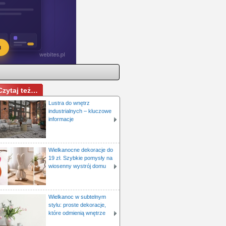
Czytaj też…
Lustra do wnętrz
industrialnych – kluczowe
informacje
Wielkanocne dekoracje do
19 zł. Szybkie pomysły na
wiosenny wystrój domu
Wielkanoc w subtelnym
stylu: proste dekoracje,
które odmienią wnętrze