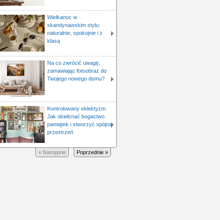
Wielkanoc w
skandynawskim stylu:
naturalnie, spokojnie i z
klasą
Na co zwrócić uwagę,
zamawiając fotoobraz do
Twojego nowego domu?
Kontrolowany eklektyzm.
Jak okiełznać bogactwo
pamiątek i stworzyć spójną
przestrzeń
« Następne
Poprzednie »