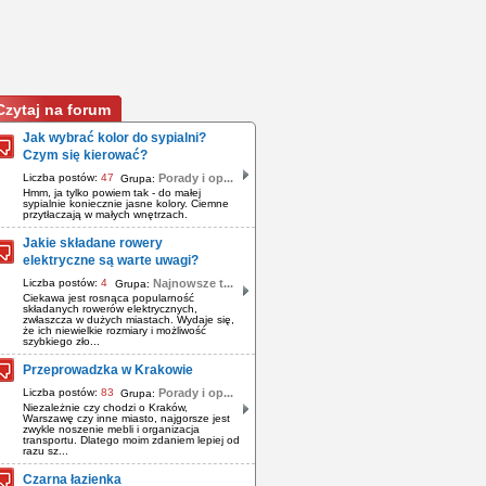
Czytaj na forum
Jak wybrać kolor do sypialni?
Czym się kierować?
Liczba postów:
47
Porady i op...
Grupa:
Hmm, ja tylko powiem tak - do małej
sypialnie koniecznie jasne kolory. Ciemne
przytłaczają w małych wnętrzach.
Jakie składane rowery
elektryczne są warte uwagi?
Liczba postów:
4
Najnowsze t...
Grupa:
Ciekawa jest rosnąca popularność
składanych rowerów elektrycznych,
zwłaszcza w dużych miastach. Wydaje się,
że ich niewielkie rozmiary i możliwość
szybkiego zło...
Przeprowadzka w Krakowie
Liczba postów:
83
Porady i op...
Grupa:
Niezależnie czy chodzi o Kraków,
Warszawę czy inne miasto, najgorsze jest
zwykle noszenie mebli i organizacja
transportu. Dlatego moim zdaniem lepiej od
razu sz...
Czarna łazienka