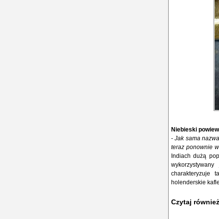
Niebieski powiew
-
Jak sama nazwa w
teraz ponownie w
Indiach dużą popu
wykorzystywany 
charakteryzuje t
holenderskie kafl
Czytaj równie