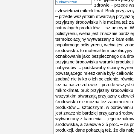
zdrowie – przede ws
człowiekowi mikroklimat. Bruk przyjazn
– przede wszystkim stwarzają przyjazny
przyjazny środowisku Nie można też z
naturalnych produktów ... sztucznym. 
polistyrenu, wełna jest znacznie bardzie
termoizolacyjny wytwarzany z kamienia
popularnego polistyrenu, wełna jest znac
środowisku. to materiał termoizolacyjny
oznakowanie jako bezpiecznego dla środ
przyjazne środowisku warunki produkcji.
nabywców ... podstawaby ściany wyre
powstającego mieszkania były całkowic
zadbać nie tylko o ich ocieplenie. równi
też na nasze zdrowie – przede wszystk
mikroklimat. bruk przyjazny środowisku 
wszystkim stwarzają przyjazny człowiek
środowisku nie można też zapomnieć o 
produktów ... sztucznym. w porównaniu 
jest znacznie bardziej przyjazna środowi
wytwarzany z kamienia ... jego oznakow
środowiska, a zaledwie 2,5 proc. – na 
produkcji. dane pokazują też, że dla n