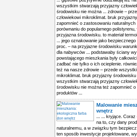
... gipsowe pozytywnie oddziałują też n
wszystkim stwarzają przyjazny człowiek
środowisku nie można ... zdrowie – prz
człowiekowi mikroklimat. bruk przyjazn
zapomnieć o zastosowaniu naturalnych 
porównaniu do popularnego polistyrenu, 
przyjazna środowisku. to materiał term
... jego oznakowanie jako bezpiecznego 
proc. – na przyjazne środowisku warunki
dla nabywców ... podstawaby ściany 
powstającego mieszkania były całkowic
zadbać nie tylko o ich ocieplenie. równi
też na nasze zdrowie – przede wszystk
mikroklimat. bruk przyjazny środowisku 
wszystkim stwarzają przyjazny człowiek
środowisku nie można też zapomnieć o 
produktów ...
Malowanie miesz
wnętrz
... ... kryjące. Co
na to, czy dany pro
naturalnemu, a w związku tym bezpiecz
ten sposób inwestycje projektowane, w