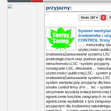
przyjazny:
Stron: 187 ▾
1
2
System wentylacy
środowiska i uż
CONTROL firmy
... ... mieszkalny, 
użyteczności public
środowiskaZastosowanie systemu LSC fir
proekologicznych oraz podnosi jego atr
nieruchomości.LSC –system przyjazny 
rozwiązanie LSC, oferowane ... mieszka
użyteczności publicznej.LSC - system p
środowiskaZastosowanie systemu LSC fir
system wentylacyjny przyjazny dla kiesze
smoke control firmy d+h ... lsc – syste
utrzymanie wysokiej izolacji termicznej
ograniczenie kosztów związanych ze str
ograniczenie wydatków z tym związanych
przyjaznym dla środowiska naturalnego,
wentylacji ... system wentylacyjny przyj