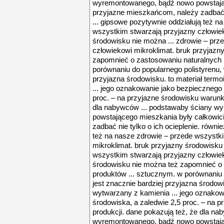
wyremontowanego, bądź nowo powstając
przyjazne mieszkańcom, należy zadbać ni
... gipsowe pozytywnie oddziałują też n
wszystkim stwarzają przyjazny człowiek
środowisku nie można ... zdrowie – prz
człowiekowi mikroklimat. bruk przyjazn
zapomnieć o zastosowaniu naturalnych 
porównaniu do popularnego polistyrenu, 
przyjazna środowisku. to materiał term
... jego oznakowanie jako bezpiecznego 
proc. – na przyjazne środowisku warunki
dla nabywców ... podstawaby ściany 
powstającego mieszkania były całkowic
zadbać nie tylko o ich ocieplenie. równi
też na nasze zdrowie – przede wszystk
mikroklimat. bruk przyjazny środowisku 
wszystkim stwarzają przyjazny człowiek
środowisku nie można też zapomnieć o 
produktów ... sztucznym. w porównaniu 
jest znacznie bardziej przyjazna środowi
wytwarzany z kamienia ... jego oznakow
środowiska, a zaledwie 2,5 proc. – na 
produkcji. dane pokazują też, że dla n
wyremontowanego, bądź nowo powstając