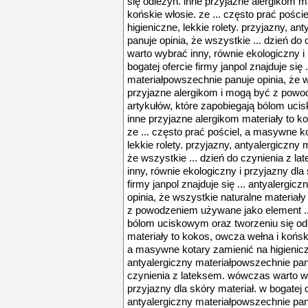
się odleżyn. inne przyjazne alergikom m
końskie włosie. ze ... często prać pośc
higieniczne, lekkie rolety. przyjazny, a
panuje opinia, że wszystkie ... dzień d
warto wybrać inny, równie ekologiczny i 
bogatej ofercie firmy janpol znajduje się 
materiałpowszechnie panuje opinia, że w
przyjazne alergikom i mogą być z powo
artykułów, które zapobiegają bólom uci
inne przyjazne alergikom materiały to k
ze ... często prać pościel, a masywne k
lekkie rolety. przyjazny, antyalergiczny
że wszystkie ... dzień do czynienia z 
inny, równie ekologiczny i przyjazny dla 
firmy janpol znajduje się ... antyalergi
opinia, że wszystkie naturalne materiał
z powodzeniem używane jako element ...
bólom uciskowym oraz tworzeniu się odl
materiały to kokos, owcza wełna i koński
a masywne kotary zamienić na higieniczn
antyalergiczny materiałpowszechnie panu
czynienia z lateksem. wówczas warto wy
przyjazny dla skóry materiał. w bogatej of
antyalergiczny materiałpowszechnie panu