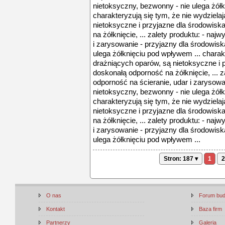
nietoksyczny, bezwonny - nie ulega żółk
charakteryzują się tym, że nie wydziela
nietoksyczne i przyjazne dla środowisk
na żółknięcie, ... zalety produktu: - na
i zarysowanie - przyjazny dla środowisk
ulega żółknięciu pod wpływem ... charakt
drażniących oparów, są nietoksyczne i 
doskonałą odporność na żółknięcie, ... z
odporność na ścieranie, udar i zarysowa
nietoksyczny, bezwonny - nie ulega żółk
charakteryzują się tym, że nie wydziela
nietoksyczne i przyjazne dla środowisk
na żółknięcie, ... zalety produktu: - na
i zarysowanie - przyjazny dla środowisk
ulega żółknięciu pod wpływem ...
Stron: 187 ▾
1
2
O nas
Forum bu
Kontakt
Baza firm
Partnerzy
Galeria