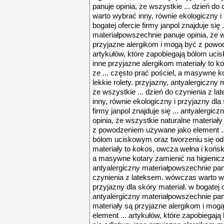
panuje opinia, że wszystkie ... dzień d
warto wybrać inny, równie ekologiczny i 
bogatej ofercie firmy janpol znajduje się 
materiałpowszechnie panuje opinia, że w
przyjazne alergikom i mogą być z powo
artykułów, które zapobiegają bólom uci
inne przyjazne alergikom materiały to k
ze ... często prać pościel, a masywne k
lekkie rolety. przyjazny, antyalergiczny
że wszystkie ... dzień do czynienia z 
inny, równie ekologiczny i przyjazny dla 
firmy janpol znajduje się ... antyalergi
opinia, że wszystkie naturalne materiał
z powodzeniem używane jako element ...
bólom uciskowym oraz tworzeniu się odl
materiały to kokos, owcza wełna i koński
a masywne kotary zamienić na higieniczn
antyalergiczny materiałpowszechnie panu
czynienia z lateksem. wówczas warto wy
przyjazny dla skóry materiał. w bogatej of
antyalergiczny materiałpowszechnie panu
materiały są przyjazne alergikom i mo
element ... artykułów, które zapobiega