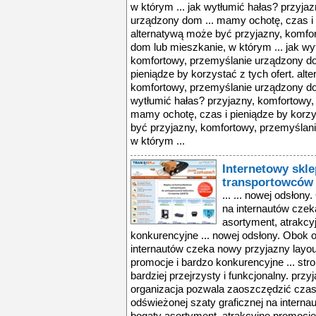
w którym ... jak wytłumić hałas? przyja
urządzony dom ... mamy ochotę, czas i p
alternatywą może być przyjazny, komfo
dom lub mieszkanie, w którym ... jak wy
komfortowy, przemyślanie urządzony do
pieniądze by korzystać z tych ofert. al
komfortowy, przemyślanie urządzony dom
wytłumić hałas? przyjazny, komfortowy,
mamy ochotę, czas i pieniądze by korzy
być przyjazny, komfortowy, przemyślan
w którym ...
Internetowy skl
transportowców
... ... nowej odsłon
na internautów czek
asortyment, atrakcy
konkurencyjne ... nowej odsłony. Obok o
internautów czeka nowy przyjazny layou
promocje i bardzo konkurencyjne ... stron
bardziej przejrzysty i funkcjonalny. przy
organizacja pozwala zaoszczędzić czas 
odświeżonej szaty graficznej na interna