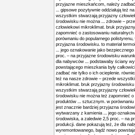
przyjazne mieszkańcom, należy zadbać ni
... gipsowe pozytywnie oddziałują też n
wszystkim stwarzają przyjazny człowiek
środowisku nie można ... zdrowie – prz
człowiekowi mikroklimat. bruk przyjazn
zapomnieć o zastosowaniu naturalnych 
porównaniu do popularnego polistyrenu, 
przyjazna środowisku. to materiał term
... jego oznakowanie jako bezpiecznego 
proc. – na przyjazne środowisku warunki
dla nabywców ... podstawaby ściany 
powstającego mieszkania były całkowic
zadbać nie tylko o ich ocieplenie. równi
też na nasze zdrowie – przede wszystk
mikroklimat. bruk przyjazny środowisku 
wszystkim stwarzają przyjazny człowiek
środowisku nie można też zapomnieć o 
produktów ... sztucznym. w porównaniu 
jest znacznie bardziej przyjazna środowi
wytwarzany z kamienia ... jego oznakow
środowiska, a zaledwie 2,5 proc. – na 
produkcji. dane pokazują też, że dla n
wyremontowanego, bądź nowo powstając