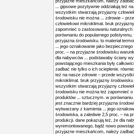
przyjazne mieszkańcom, należy zadbać ni
... gipsowe pozytywnie oddziałują też n
wszystkim stwarzają przyjazny człowiek
środowisku nie można ... zdrowie – prz
człowiekowi mikroklimat. bruk przyjazn
zapomnieć o zastosowaniu naturalnych 
porównaniu do popularnego polistyrenu, 
przyjazna środowisku. to materiał term
... jego oznakowanie jako bezpiecznego 
proc. – na przyjazne środowisku warunki
dla nabywców ... podstawaby ściany 
powstającego mieszkania były całkowic
zadbać nie tylko o ich ocieplenie. równi
też na nasze zdrowie – przede wszystk
mikroklimat. bruk przyjazny środowisku 
wszystkim stwarzają przyjazny człowiek
środowisku nie można też zapomnieć o 
produktów ... sztucznym. w porównaniu 
jest znacznie bardziej przyjazna środowi
wytwarzany z kamienia ... jego oznakow
środowiska, a zaledwie 2,5 proc. – na 
produkcji. dane pokazują też, że dla n
wyremontowanego, bądź nowo powstając
przyjazne mieszkańcom, należy zadbać ni