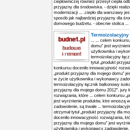
ciepłowniczej również przesył ciepła od
przyjazny dla środowiska. - dzięki reali
modernizacji ... .ciepło dla warszawy j
sposób jak najbardziej przyjazny dla śr
domowego budżetu. - obecnie stolica ...
Termoizolacyjny
... ... celem konkur
domu” jest wyrżnien
użytkownika i wykon
termoizolacyjny łąc
tytuł „produkt przyj
konkursu doceniło innowacyjność rozwią
„produkt przyjazny dla mojego domu” je
w życie użytkownika i wykonawcy zadowo
termoizolacyjny łącznik balkonowy isoko
przyjazny dla mojego domu 2012”. jury 
rozwiązania, które ... celem konkursu „
jest wyrżnienie produktw, ktre wnoszą 
zadowolenie, są trwałe ... termoizolacyj
otrzymał tytuł „produkt przyjazny dla m
doceniło innowacyjność rozwiązania, któ
przyjazny dla mojego domu” jest wyrżni
użytkownika i wykonawcy zadowolenie, s