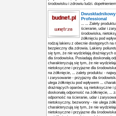
środowisku i zdrowiu ludzi. dopełnieniem l
Dwuskładnikowy 
Professional
... ... Zalety produk
ścieranie, udar i za
środowiska, nietoks
żółknięciu pod wpływ
rodzaj lakieru z obecnie dostępnych na 
bezpieczny dla zdrowia. Lakiery poliuret
się tym, że nie wydzielają drażniących 
dla środowiska. Posiadają doskonałą odp
charakteryzują się tym, że nie wydziela
nietoksyczne i przyjazne dla środowisk
na żółknięcie, ... zalety produktu: - na
i zarysowanie - przyjazny dla środowisk
ulega żółknięciu pod wpływem ... charakt
drażniących oparów, są nietoksyczne i 
doskonałą odporność na żółknięcie, ... z
odporność na ścieranie, udar i zarysowa
nietoksyczny, bezwonny - nie ulega żółk
charakteryzują się tym, że nie wydziela
nietoksyczne i przyjazne dla środowisk