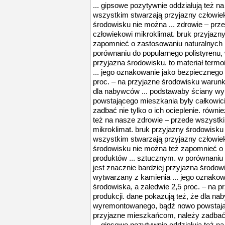
... gipsowe pozytywnie oddziałują też n
wszystkim stwarzają przyjazny człowiek
środowisku nie można ... zdrowie – prz
człowiekowi mikroklimat. bruk przyjazn
zapomnieć o zastosowaniu naturalnych 
porównaniu do popularnego polistyrenu, 
przyjazna środowisku. to materiał term
... jego oznakowanie jako bezpiecznego 
proc. – na przyjazne środowisku warunki
dla nabywców ... podstawaby ściany 
powstającego mieszkania były całkowic
zadbać nie tylko o ich ocieplenie. równi
też na nasze zdrowie – przede wszystk
mikroklimat. bruk przyjazny środowisku 
wszystkim stwarzają przyjazny człowiek
środowisku nie można też zapomnieć o 
produktów ... sztucznym. w porównaniu 
jest znacznie bardziej przyjazna środowi
wytwarzany z kamienia ... jego oznakow
środowiska, a zaledwie 2,5 proc. – na 
produkcji. dane pokazują też, że dla n
wyremontowanego, bądź nowo powstając
przyjazne mieszkańcom, należy zadbać ni