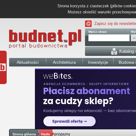
Strona korzysta z ciasteczek (plików cookies
Możesz określić warunki przechowywani
Zapisz się do newslette
Wpisz słowo
Wyb
Katalog
Aktualności
Architektura
Inwestycje
Budowa i
przyjazny
Strona główna
Hasło