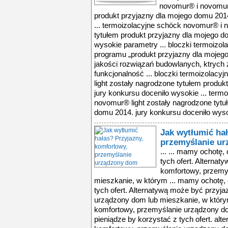
novomur® i novomur®
produkt przyjazny dla mojego domu 2014
... termoizolacyjne schöck novomur® i 
tytułem produkt przyjazny dla mojego d
wysokie parametry ... bloczki termoizol
programu „produkt przyjazny dla mojego
jakości rozwiązań budowlanych, ktrych
funkcjonalność ... bloczki termoizolac
light zostały nagrodzone tytułem produ
jury konkursu doceniło wysokie ... ter
novomur® light zostały nagrodzone tytu
domu 2014. jury konkursu doceniło wyso
Jak wytłumić ha
przemyślanie u
... ... mamy ochotę,
tych ofert. Alternat
komfortowy, przemy
mieszkanie, w którym ... mamy ochotę, 
tych ofert. Alternatywą może być przyj
urządzony dom lub mieszkanie, w którym 
komfortowy, przemyślanie urządzony do
pieniądze by korzystać z tych ofert. al