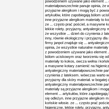
powodzeniem używane jako element ... 
materiałpowszechnie panuje opinia, że w
przyjazne alergikom i mogą być z powo
artykułów, które zapobiegają bólom uci
inne przyjazne alergikom materiały to k
ze ... często prać pościel, a masywne k
lekkie rolety. przyjazny, antyalergiczny
że wszystkie ... dzień do czynienia z 
inny, równie ekologiczny i przyjazny dla 
firmy janpol znajduje się ... antyalergi
opinia, że wszystkie naturalne materiał
z powodzeniem używane jako element ...
bólom uciskowym oraz tworzeniu się odl
materiały to kokos, owcza wełna i koński
a masywne kotary zamienić na higieniczn
antyalergiczny materiałpowszechnie panu
czynienia z lateksem. wówczas warto wy
przyjazny dla skóry materiał. w bogatej of
antyalergiczny materiałpowszechnie panu
materiały są przyjazne alergikom i mo
element ... artykułów, które zapobiega
się odleżyn. inne przyjazne alergikom m
końskie włosie. ze ... często prać pośc
higieniczne, lekkie rolety. przyjazny, a