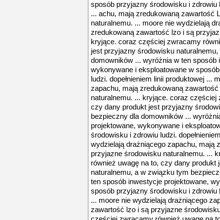
sposób przyjazny środowisku i zdrowiu l
... achu, mają zredukowaną zawartość 
naturalnemu. ... moore nie wydzielają 
zredukowaną zawartość lzo i są przyjaz
kryjące. coraz częściej zwracamy równi
jest przyjazny środowisku naturalnemu,
domowników ... wyróżnia w ten sposób 
wykonywane i eksploatowane w sposób 
ludzi. dopełnieniem linii produktowej ...
zapachu, mają zredukowaną zawartość l
naturalnemu. ... kryjące. coraz częście
czy dany produkt jest przyjazny środow
bezpieczny dla domowników ... wyróżni
projektowane, wykonywane i eksploato
środowisku i zdrowiu ludzi. dopełnieniem 
wydzielają drażniącego zapachu, mają 
przyjazne środowisku naturalnemu. ... 
również uwagę na to, czy dany produkt 
naturalnemu, a w związku tym bezpiecz
ten sposób inwestycje projektowane, w
sposób przyjazny środowisku i zdrowiu lu
... moore nie wydzielają drażniącego z
zawartość lzo i są przyjazne środowisku
częściej zwracamy również uwagę na to,