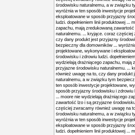
środowisku naturalnemu, a w związku t
wyróżnia w ten sposób inwestycje proj
eksploatowane w sposób przyjazny środ
ludzi. dopełnieniem linii produktowej ...
zapachu, mają zredukowaną zawartość l
naturalnemu. ... kryjące. coraz częście
czy dany produkt jest przyjazny środow
bezpieczny dla domowników ... wyróżni
projektowane, wykonywane i eksploato
środowisku i zdrowiu ludzi. dopełnieniem 
wydzielają drażniącego zapachu, mają 
przyjazne środowisku naturalnemu. ... 
również uwagę na to, czy dany produkt 
naturalnemu, a w związku tym bezpiecz
ten sposób inwestycje projektowane, w
sposób przyjazny środowisku i zdrowiu lu
... moore nie wydzielają drażniącego z
zawartość lzo i są przyjazne środowisku
częściej zwracamy również uwagę na to,
środowisku naturalnemu, a w związku t
wyróżnia w ten sposób inwestycje proj
eksploatowane w sposób przyjazny środ
ludzi. dopełnieniem linii produktowej ...