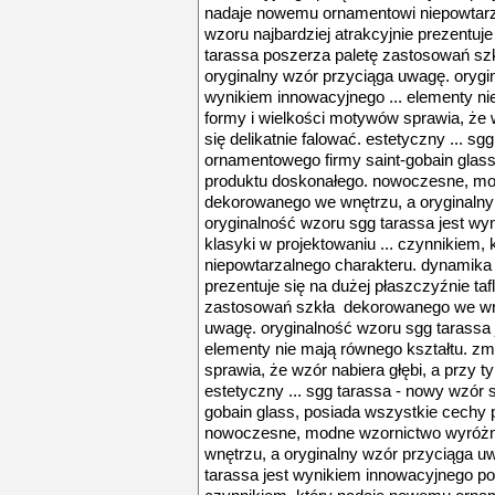
nadaje nowemu ornamentowi niepowtarz
wzoru najbardziej atrakcyjnie prezentuje s
tarassa poszerza paletę zastosowań s
oryginalny wzór przyciąga uwagę. orygi
wynikiem innowacyjnego ... elementy ni
formy i wielkości motywów sprawia, że w
się delikatnie falować. estetyczny ... s
ornamentowego firmy saint-gobain glas
produktu doskonałego. nowoczesne, mod
dekorowanego we wnętrzu, a oryginalny
oryginalność wzoru sgg tarassa jest wy
klasyki w projektowaniu ... czynnikiem
niepowtarzalnego charakteru. dynamika 
prezentuje się na dużej płaszczyźnie tafl
zastosowań szkła dekorowanego we wnę
uwagę. oryginalność wzoru sgg tarassa 
elementy nie mają równego kształtu. zm
sprawia, że wzór nabiera głębi, a przy ty
estetyczny ... sgg tarassa - nowy wzór 
gobain glass, posiada wszystkie cechy 
nowoczesne, modne wzornictwo wyróżni
wnętrzu, a oryginalny wzór przyciąga u
tarassa jest wynikiem innowacyjnego poł