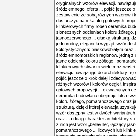
oryginalnych wzorów elewacji. nawiązuj
śródziemnego, oferta ... pójść jeszcze o
zestawienie ze sobą różnych wzorów i ko
dostarczyć nam katalog gotowych propoz
klinkierowych firmy röben ceramika bu
słonecznych odcieniach koloru żółtego
jasnoczerwonego ... gładką strukturą, dz
jednorodny, elegancki wygląd. wzór dos
kolorystycznych: piaskowobiałym oraz ..
śródziemnomorskich regionów. jedną z nic
jasne odcienie koloru żółtego i pomarań
klinkierowych stwarza wiele możliwości
elewacji. nawiązując do architektury rej
pójść jeszcze o krok dalej i zdecydować
różnych wzorów i kolorów cegieł. inspi
gotowych propozycji ... elewacyjnych ce
ceramika budowlana obejmuje także wz
koloru żółtego, pomarańczowego oraz j
strukturą, dzięki której elewacja uzysku
wzór dostępny jest w dwóch wariantach
oraz ... oddają charakter architektury 
z nich jest wzór „belleville”, łączący jas
pomarańczowego ... licowych lub klinki