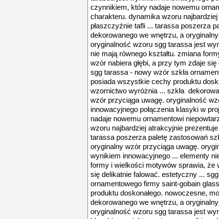
czynnikiem, który nadaje nowemu orna
charakteru. dynamika wzoru najbardziej 
płaszczyźnie tafli ... tarassa poszerza
dekorowanego we wnętrzu, a oryginalny
oryginalność wzoru sgg tarassa jest wy
nie mają równego kształtu. zmiana form
wzór nabiera głębi, a przy tym zdaje się 
sgg tarassa - nowy wzór szkła ornament
posiada wszystkie cechy produktu dos
wzornictwo wyróżnia ... szkła dekorowa
wzór przyciąga uwagę. oryginalność wzo
innowacyjnego połączenia klasyki w proj
nadaje nowemu ornamentowi niepowtarz
wzoru najbardziej atrakcyjnie prezentuje s
tarassa poszerza paletę zastosowań s
oryginalny wzór przyciąga uwagę. orygi
wynikiem innowacyjnego ... elementy ni
formy i wielkości motywów sprawia, że w
się delikatnie falować. estetyczny ... s
ornamentowego firmy saint-gobain glas
produktu doskonałego. nowoczesne, mod
dekorowanego we wnętrzu, a oryginalny
oryginalność wzoru sgg tarassa jest wy