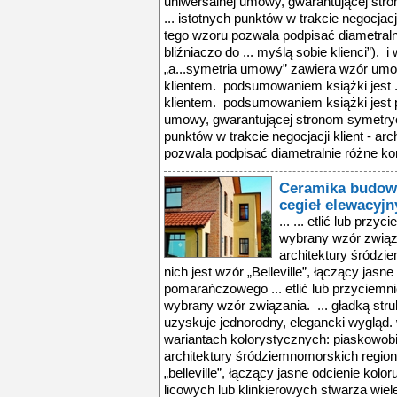
uniwersalnej umowy, gwarantującej str
... istotnych punktów w trakcie negocjacji
tego wzoru pozwala podpisać diametraln
bliźniaczo do ... myślą sobie klienci”). 
„a...symetria umowy” zawiera wzór um
klientem. podsumowaniem książki jest 
klientem. podsumowaniem książki jest 
umowy, gwarantującej stronom symetrycz
punktów w trakcie negocjacji klient - ar
pozwala podpisać diametralnie różne kon
Ceramika budow
cegieł elewacyj
... ... etlić lub prz
wybrany wzór związa
architektury śródzi
nich jest wzór „Belleville”, łączący jasne
pomarańczowego ... etlić lub przyciemn
wybrany wzór związania. ... gładką struk
uzyskuje jednorodny, elegancki wygląd.
wariantach kolorystycznych: piaskowobia
architektury śródziemnomorskich regionó
„belleville”, łączący jasne odcienie kolo
licowych lub klinkierowych stwarza wiel