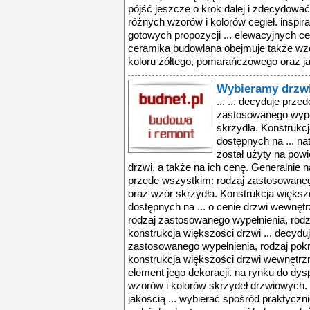
pójść jeszcze o krok dalej i zdecydować
różnych wzorów i kolorów cegieł. inspi
gotowych propozycji ... elewacyjnych ce
ceramika budowlana obejmuje także wz
koloru żółtego, pomarańczowego oraz j
Wybieramy drzw
... ... decyduje przede wszystkim: rodzaj zastosowanego wypełnienia, rodzaj pokrycia oraz wzór skrzydła. Konstrukcja większości drzwi wewnętrznych dostępnych na ... naturalnego drewna. To jaki materiał został użyty na powierzchni wpływa na wzór i wygląd drzwi, a także na ich cenę. Generalnie najtańszą, ale niestety ... decyduje przede wszystkim: rodzaj zastosowanego wypełnienia, rodzaj pokrycia oraz wzór skrzydła. Konstrukcja większości drzwi wewnętrznych dostępnych na ... o cenie drzwi wewnętrznych decyduje przede wszystkim: rodzaj zastosowanego wypełnienia, rodzaj pokrycia oraz wzór skrzydła. konstrukcja większości drzwi ... decyduje przede wszystkim: rodzaj zastosowanego wypełnienia, rodzaj pokrycia oraz wzór skrzydła. konstrukcja większości drzwi wewnętrznych dostępnych na ... także istotny element jego dekoracji. na rynku do dyspozycji mamy szeroki wybór wzorów i kolorów skrzydeł drzwiowych. różnią się one między sobą jakością ... wybierać spośród praktycznie wszystkich rodzajów drewna. wybór konkretnego wzoru i koloru uzależniony jest od indywidualnych preferencji kupującego. im ... okleinowaną, czyli pokryta sztuczną okleiną będącą zdjęciem rysunku drzewa. wzory oklein decydują o dekoracyjności drzwi. możemy wybierać spośród praktycznie ... zachowaniu naturalnej struktury drewna. powstające w tym procesie produkcyjnym wzory można podzielić na dwa typy. podstawowym jest tradycyjny typ forniru ... o cenie drzwi wewnętrznych decyduje przede wszystkim: rodzaj zastosowanego wypełnienia, rodzaj pokrycia oraz wzór skrzydła. konstrukcja większości drzwi ... decyduje przede wszystkim: rodzaj zastosowanego wypełnienia, rodzaj pokrycia oraz wzór skrzydła. konstrukcja większości drzwi wewnętrznych dostępnych na ... także istotny element jego dekoracji. na rynku do dyspozycji mamy szeroki wybór wzorów i kolorów skrzydeł drzwiowych. różnią się one między sobą jakością ... wybierać spośród praktycznie wszystkich rodzajów drewna. wybór konkretnego wzoru i koloru uzależniony jest od indywidualnych preferencji kupującego. im ... okleinowaną, czyli pokryta sztuczną okleiną będącą zdjęciem rysunku drzewa. wzory oklein decydują o dekoracyjności drzwi. możemy wybierać spośród praktycznie ... zachowaniu naturalnej struktury drewna. powstające w tym procesie produkcyjnym wzory można podzielić na dwa typy. podstawowym jest tradycyjny typ forniru ... o cenie drzwi wewnętrznych decyduje przede wszystkim: rodzaj zastosowanego wypełnienia, rodzaj pokrycia oraz wzór skrzydła. konstrukcja większości drzwi ... decyduje przede wszystkim: rodzaj zastosowanego wypełnienia, rodzaj pokrycia oraz wzór skrzydła. konstrukcja większości drzwi wewnętrznych dostępnych na ... także istotny element jego dekoracji. na rynku do dyspozycji mamy szeroki wybór wzorów i kolorów skrzydeł drzwiowych. różnią się one między sobą jakością ... wybierać spośród praktycznie wszystkich rodzajów drewna. wybór konkretnego wzoru i koloru uzależniony jest od indywidualnych preferencji kupującego. im ... okleinowaną, czyli pokryta sztuczną okleiną będącą zdjęciem rysunku drzewa. wzory oklein decydują o dekoracyjności drzwi. możemy wybierać spośród praktycznie ... zachowaniu naturalnej struktury drewna. powstające w tym procesie produkcyjnym wzory można podzielić na dwa typy. podstawowym jest tradycyjny typ forniru ... o cenie drzwi wewnętrznych decyduje przede wszystkim: rodzaj zastosowanego wypełnienia, rodzaj pokrycia oraz wzór skrzydła. konstrukcja większości drzwi ... decyduje przede wszystkim: rodzaj zastosowanego wypełnienia, rodzaj pokrycia oraz wzór skrzydła. konstrukcja większości drzwi wewnętrznych dostępnych na ... także istotny element jego dekoracji. na rynku do dyspozycji mamy szeroki wybór wzorów i kolorów skrzydeł drzwiowych. różnią się one między sobą jakością ... wybierać spośród praktycznie wszystkich rodzajów drewna. wybór konkretnego wzoru i koloru uzależniony jest od indywidualnych preferencji kupującego. im ... okleinowaną, czyli pokryta sztuczną okleiną będącą zdjęciem rysunku drzewa. wzory oklein decydują o dekoracyjności drzwi. możemy wybierać spośród praktycznie ... zachowaniu naturalnej struktury drewna. powstające w tym procesie produkcyjnym wzory można podzielić na dwa typy. podstawowym jest tradycyjny typ forniru ... o cenie drzwi wewnętrznych decyduje przede wszystkim: rodzaj zastosowanego wypełnienia, rodzaj pokrycia oraz wzór skrzydła. konstrukcja większości drzwi ... decyduje przede wszystkim: rodzaj zastosowanego wypełnienia, rodzaj pokrycia oraz wzór skrzydła. konstrukcja większości drzwi wewnętrznych dostępnych na ... także istotny element jego dekoracji. na rynku do dyspozycji mamy szeroki wybór wzorów i kolorów skrzydeł drzwiowych. różnią się one między sobą jakością ... wybierać spośród praktycznie wszystkich rodzajów drewna. wybór konkretnego wzoru i koloru uzależniony jest od indywidualnych preferencji kupującego. im ... okleinowaną, czyli pokryta sztuczną okleiną będącą zdjęciem rysunku drzewa. wzory oklein decydują o dekoracyjności drzwi. możemy wybierać spośród praktycznie ... zachowaniu naturalnej struktury drewna. powstające w tym procesie produk