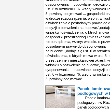
dysponowania ... budowlane i decyzji o 
ust. 6 w brzmieniu: "6. wzory wniosku i
5, powinny obejmować ... gospodarki prz
w drodze rozporządzenia, wzory: wnios
oświadczenia o posiadanym prawie do d
decyzji o pozwoleniu na budowę.",dodaje
wniosku i oświadczenia, o ktrych mowa 
gospodarki przestrzennej i mieszkaniowe
rozporządzenia, wzory: wniosku o pozw
posiadanym prawie do dysponowania ... 
na budowę.",dodaje się ust. 6 w brzmieni
oświadczenia, o ktrych mowa w ust. 5, 
przestrzennej i mieszkaniowej określi, 
wniosku o pozwolenie na budowę, oświ
dysponowania ... budowlane i decyzji o 
ust. 6 w brzmieniu: "6. wzory wniosku i
5, powinny obejmować ...
Panele laminowa
podłogowych w 
... ... Panele laminowane - nowy wzór paneli podłogowych w RuckZuck ... minowane - nowy wzór paneli podłogowych w RuckZuck ... charakter pomieszczenia. Od niedawna klienci RuckZuck mogą nabyć kolejny ciekawy wzór z tej serii – Varilla Bianco. To panele laminowane, które idealnie ... panele laminowane - nowy wzór paneli podłogowych w ruckzuck ... charakter pomieszczenia. od niedawna klienci ruckzuck mogą nabyć kolejny ciekawy wzór z tej serii – varilla bianco. to panele laminowane, które idealnie ... bristol oraz bardzo ciemne, prawie czekoladowe panele listone maracaibo. nowy wzór wprowadzony do oferty ruckzuck - varilla bianco wyróżnia się jasną kolorystyką ... sieć ruckzuck, znana z bogatego asortymentu podłóg i drzwi oraz korzystnych cen, po raz kolejny poszerzyła swoją ofertę. nowy wzór paneli varilla bianco ... i drzwi oraz korzystnych cen, po raz kolejny poszerzyła swoją ofertę. nowy wzór paneli varilla bianco z kolekcji life nada każdemu wnętrzu niepowtarzalnego ... sztokholm czy klon hartley w jasnym kolorze, jak i mozaikę kilku odcieni brązu we wzorach orzech venosta czy dąb bristol oraz bardzo ciemne, prawie czekoladowe ... kolekcję paneli laminowanych life marki classen do tej pory tworzyło 12 „miejskich” wzorów, które idealnie podkreślają indywidualny charakter pomieszczenia ... paneli laminowanych life marki classen do tej pory tworzyło 12 „miejskich” wzorów, które idealnie podkreślają indywidualny charakter pomieszczenia. od ... panele laminowane - nowy wzór paneli podłogowych w ruckzuck ... charakter pomieszczenia. od niedawna klienci ruckzuck mogą nabyć kolejny ciekawy wzór z tej serii – varilla bianco. to panele laminowane, które idealnie ... bristol oraz bardzo ciemne, prawie czekoladowe panele listone maracaibo. nowy wzór wprowadzony do oferty ruckzuck - varilla bianco wyróżnia się jasną kolorystyką ... sieć ruckzuck, znana z bogatego asortymentu podłóg i drzwi oraz korzystnych cen, po raz kolejny poszerzyła swoją ofertę. nowy wzór paneli varilla bianco ... i drzwi oraz korzystnych cen, po raz kolejny poszerzyła swoją ofertę. nowy wzór paneli varilla bianco z kolekcji life nada każdemu wnętrzu niepowtarzalnego ... sztokholm czy klon hartley w jasnym kolorze, jak i mozaikę kilku odcieni brązu we wzorach orzech venosta czy dąb bristol oraz bardzo ciemne, prawie czekoladowe ... kolekcję paneli laminowanych life marki classen do tej pory tworzyło 12 „miejskich” wzorów, które idealnie podkreślają indywidualny charakter pomieszczenia ... paneli laminowanych life marki classen do tej pory tworzyło 12 „miejskich” wzorów, które idealnie podkreślają indywidualny charakter pomieszczenia. od ... panele laminowane - nowy wzór paneli podłogowych w ruckzuck ... charakter pomieszczenia. od niedawna klienci ruckzuck mogą nabyć kolejny ciekawy wzór z tej serii – varilla bianco. to panele laminowane, które idealnie ... bristol oraz bardzo ciemne, prawie czekoladowe panele listone maracaibo. nowy wzór wprowadzony do oferty ruckzuck - varilla bianco wyróżnia się jasną kolorystyką ... sieć ruckzuck, znana z bogatego asortymentu podłóg i drzwi oraz korzystnych cen, po raz kolejny poszerzyła swoją ofertę. nowy wzór paneli varilla bianco ... i drzwi oraz korzystnych cen, po raz kolejny poszerzyła swoją ofertę. nowy wzór paneli varilla bianco z kolekcji life nada każdemu wnętrzu niepowtarzalnego ... sztokholm czy klon hartley w jasnym kolorze, jak i mozaikę kilku odcieni brązu we wzorach orzech venosta czy dąb bristol oraz bardzo ciemne, prawie czekoladowe ... kolekcję paneli laminowanych life marki classen do tej pory tworzyło 12 „miejskich” wzorów, które idealnie podkreślają indywidualny charakter pomieszczenia ... paneli laminowanych life marki classen do tej pory tworzyło 12 „miejskich” wzorów, które idealnie podkreślają indywidualny charakter pomieszczenia. od ... panele laminowane - nowy wzór paneli podłogowych w ruckzuck ... charakter pomieszczenia. od niedawna klienci ruckzuck mogą nabyć kolejny ciekawy wzór z tej serii – varilla bianco. to panele laminowane, które idealnie ... bristol oraz bardzo ciemne, prawie czekoladowe panele listone maracaibo. nowy wzór wprowadzony do oferty ruckzuck - varilla bianco wyróżnia się jasną kolorystyką ... sieć ruckzuck, znana z bogatego asortymentu podłóg i drzwi oraz korzystnych cen, po raz kolejny poszerzyła swoją ofertę. nowy wzór paneli varilla bianco ... i drzwi oraz korzystnych cen, po raz kolejny poszerzyła swoją ofertę. nowy wzór paneli varilla bianco z kolekcji life nada każdemu wnętrzu niepowtarzalnego ... sztokholm czy klon hartley w jasnym kolorze, jak i mozaikę kilku odcieni brązu we wzorach orzech venosta czy dąb bristol oraz bar