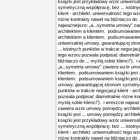
książki jest przykładowy wzór uniwersa
symetryczną współpracę, bez ... istotny
klient - architekt. uniwersalność tego w
różne kontrakty nawet na bliźniaczo do ..
najważniejsze: „a...symetria umowy” 
architektem a klientem. podsumowaniem
architektem a klientem. podsumowaniem
uniwersalnej umowy, gwarantującej str
... istotnych punktów w trakcie negocjacji
tego wzoru pozwala podpisać diametraln
bliźniaczo do ... myślą sobie klienci”). 
„a...symetria umowy” zawiera wzór um
klientem. podsumowaniem książki jest 
klientem. podsumowaniem książki jest 
umowy, gwarantującej stronom symetrycz
punktów w trakcie negocjacji klient - ar
pozwala podpisać diametralnie różne kon
myślą sobie klienci”). i wreszcie najwa
zawiera wzór umowy pomiędzy archite
książki jest ... umowy pomiędzy archi
książki jest przykładowy wzór uniwersa
symetryczną współpracę, bez ... istotny
klient - architekt. uniwersalność tego w
różne kontrakty nawet na bliźniaczo do ..