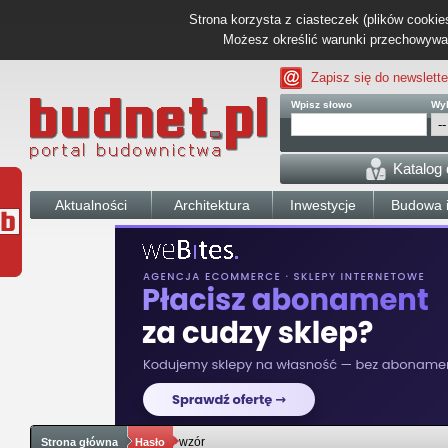
Strona korzysta z ciasteczek (plików cookies
Możesz określić warunki przechowywani
Zapisz się do newslette
Wpisz słowo
Wyb
Katalog
Aktualności
Architektura
Inwestycje
Budowa i
wzór
Strona główna
Hasło