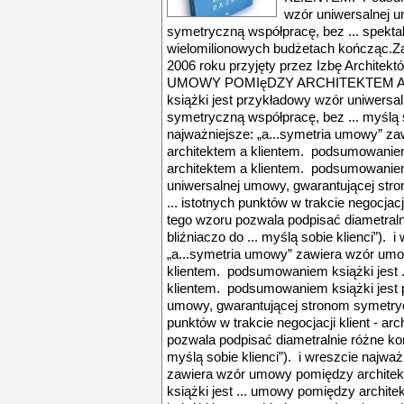
wzór uniwersalnej 
symetryczną współpracę, bez ... spekt
wielomilionowych budżetach kończąc.Za
2006 roku przyjęty przez Izbę Architek
UMOWY POMIęDZY ARCHITEKTEM A 
książki jest przykładowy wzór uniwersa
symetryczną współpracę, bez ... myślą s
najważniejsze: „a...symetria umowy” 
architektem a klientem. podsumowaniem
architektem a klientem. podsumowaniem
uniwersalnej umowy, gwarantującej str
... istotnych punktów w trakcie negocjacji
tego wzoru pozwala podpisać diametraln
bliźniaczo do ... myślą sobie klienci”). 
„a...symetria umowy” zawiera wzór um
klientem. podsumowaniem książki jest 
klientem. podsumowaniem książki jest 
umowy, gwarantującej stronom symetrycz
punktów w trakcie negocjacji klient - ar
pozwala podpisać diametralnie różne kon
myślą sobie klienci”). i wreszcie najwa
zawiera wzór umowy pomiędzy archite
książki jest ... umowy pomiędzy archi