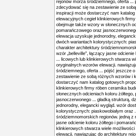
rejonów morza śródziemnego, oferta ... p
zdecydować się na zestawienie ze sobą 
inspiracji może dostarczyć nam katalog 
elewacyjnych cegieł klinkierowych firm
obejmuje także wzory w słonecznych odc
pomarańczowego oraz jasnoczerwonego ..
elewacja uzyskuje jednorodny, eleganck
dwóch wariantach kolorystycznych: pias
charakter architektury śródziemnomorski
wzór „belleville”, łączący jasne odcien
... licowych lub klinkierowych stwarza w
oryginalnych wzorów elewacji. nawiązuj
śródziemnego, oferta ... pójść jeszcze o
zestawienie ze sobą różnych wzorów i ko
dostarczyć nam katalog gotowych propoz
klinkierowych firmy röben ceramika bu
słonecznych odcieniach koloru żółtego
jasnoczerwonego ... gładką strukturą, dz
jednorodny, elegancki wygląd. wzór dos
kolorystycznych: piaskowobiałym oraz ..
śródziemnomorskich regionów. jedną z nic
jasne odcienie koloru żółtego i pomarań
klinkierowych stwarza wiele możliwości
elewacji. nawiązując do architektury rej