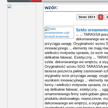
wzór:
Stron: 193 ▾
1
2
Szkło ornamento
... ... TARASSA pos
dekorowanego we wn
przyciąga uwagę. Oryginalność wzoru
innowacyjnego ... elementy nie mają rów
wielkości motywów sprawia, że wzór nabi
delikatnie falować. Estetyczny ... TAR
szkła dekorowanego we wnętrzu, a oryg
Oryginalność wzoru SGG TARASSA jest 
tarassa poszerza paletę zastosowań s
oryginalny wzór przyciąga uwagę. orygi
wynikiem innowacyjnego ... elementy ni
formy i wielkości motywów sprawia, że w
się delikatnie falować. estetyczny ... s
ornamentowego firmy saint-gobain glas
produktu doskonałego. nowoczesne, mod
dekorowanego we wnętrzu, a oryginalny
oryginalność wzoru sgg tarassa jest wy