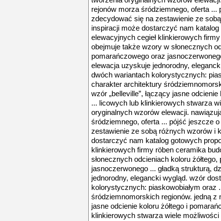
tworzenia oryginalnych wzorów elewacji.
rejonów morza śródziemnego, oferta ... p
zdecydować się na zestawienie ze sobą 
inspiracji może dostarczyć nam katalog 
elewacyjnych cegieł klinkierowych firm
obejmuje także wzory w słonecznych odc
pomarańczowego oraz jasnoczerwonego ..
elewacja uzyskuje jednorodny, eleganck
dwóch wariantach kolorystycznych: pias
charakter architektury śródziemnomorski
wzór „belleville”, łączący jasne odcien
... licowych lub klinkierowych stwarza w
oryginalnych wzorów elewacji. nawiązuj
śródziemnego, oferta ... pójść jeszcze o
zestawienie ze sobą różnych wzorów i ko
dostarczyć nam katalog gotowych propoz
klinkierowych firmy röben ceramika bu
słonecznych odcieniach koloru żółtego
jasnoczerwonego ... gładką strukturą, dz
jednorodny, elegancki wygląd. wzór dos
kolorystycznych: piaskowobiałym oraz ..
śródziemnomorskich regionów. jedną z nic
jasne odcienie koloru żółtego i pomarań
klinkierowych stwarza wiele możliwości