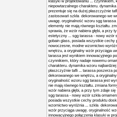
klasyki w projektowaniu ... czynnikiem
niepowtarzalnego charakteru. dynamika 
prezentuje się na dużej płaszczyźnie tafl
zastosowań szkła dekorowanego we wnę
uwagę. oryginalność wzoru sgg tarassa 
elementy nie mają równego kształtu. zm
sprawia, że wzór nabiera głębi, a przy ty
estetyczny ... sgg tarassa - nowy wzór 
gobain glass, posiada wszystkie cechy 
nowoczesne, modne wzornictwo wyróżni
wnętrzu, a oryginalny wzór przyciąga u
tarassa jest wynikiem innowacyjnego poł
czynnikiem, który nadaje nowemu orna
charakteru. dynamika wzoru najbardziej 
płaszczyźnie tafli ... tarassa poszerza
dekorowanego we wnętrzu, a oryginalny
oryginalność wzoru sgg tarassa jest wy
nie mają równego kształtu. zmiana form
wzór nabiera głębi, a przy tym zdaje się 
sgg tarassa - nowy wzór szkła ornament
posiada wszystkie cechy produktu dos
wzornictwo wyróżnia ... szkła dekorowa
wzór przyciąga uwagę. oryginalność wzo
innowacyjnego połączenia klasyki w proj