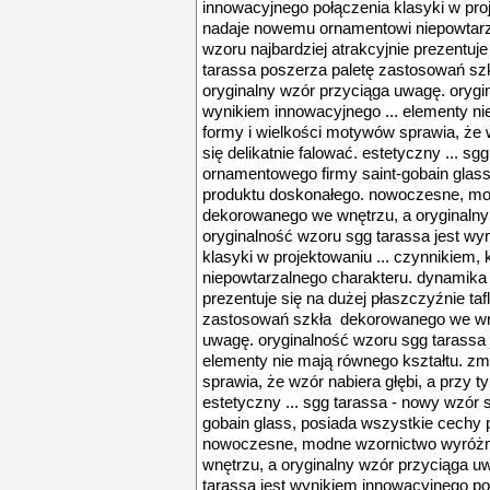
innowacyjnego połączenia klasyki w proj
nadaje nowemu ornamentowi niepowtarz
wzoru najbardziej atrakcyjnie prezentuje s
tarassa poszerza paletę zastosowań s
oryginalny wzór przyciąga uwagę. orygi
wynikiem innowacyjnego ... elementy ni
formy i wielkości motywów sprawia, że w
się delikatnie falować. estetyczny ... s
ornamentowego firmy saint-gobain glas
produktu doskonałego. nowoczesne, mod
dekorowanego we wnętrzu, a oryginalny
oryginalność wzoru sgg tarassa jest wy
klasyki w projektowaniu ... czynnikiem
niepowtarzalnego charakteru. dynamika 
prezentuje się na dużej płaszczyźnie tafl
zastosowań szkła dekorowanego we wnę
uwagę. oryginalność wzoru sgg tarassa 
elementy nie mają równego kształtu. zm
sprawia, że wzór nabiera głębi, a przy ty
estetyczny ... sgg tarassa - nowy wzór 
gobain glass, posiada wszystkie cechy 
nowoczesne, modne wzornictwo wyróżni
wnętrzu, a oryginalny wzór przyciąga u
tarassa jest wynikiem innowacyjnego poł