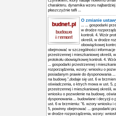
czynnikiem, który nadaje nowemu orna
charakteru. dynamika wzoru najbardziej 
płaszczyźnie tafli ...
O zmianie ustaw
... ... gospodarki pr
w drodze rozporządz
kontroli. 4. Wzór pr
określi, w drodze ro
obowiązkowej kontrol
obejmować w szczególności informacje 
przestrzennej i mieszkaniowej określi, 
protokołu obowiązkowej kontroli. 4. Wz
... gospodarki przestrzennej i mieszkani
rozporządzenia, wzory: wniosku o pozw
posiadanym prawie do dysponowania ... 
na budowę.",dodaje się ust. 6 w brzmieni
oświadczenia, o ktrych mowa w ust. 5, 
przestrzennej i mieszkaniowej określi, 
wniosku o pozwolenie na budowę, oświ
dysponowania ... budowlane i decyzji o 
ust. 6 w brzmieniu: "6. wzory wniosku i
5, powinny obejmować ... gospodarki prz
w drodze rozporządzenia, wzory: wnios