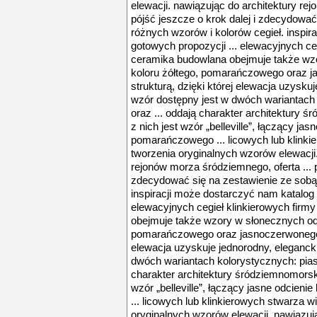
elewacji. nawiązując do architektury rej
pójść jeszcze o krok dalej i zdecydować
różnych wzorów i kolorów cegieł. inspi
gotowych propozycji ... elewacyjnych ce
ceramika budowlana obejmuje także wz
koloru żółtego, pomarańczowego oraz j
strukturą, dzięki której elewacja uzysku
wzór dostępny jest w dwóch wariantach
oraz ... oddają charakter architektury 
z nich jest wzór „belleville”, łączący jas
pomarańczowego ... licowych lub klinki
tworzenia oryginalnych wzorów elewacji.
rejonów morza śródziemnego, oferta ... p
zdecydować się na zestawienie ze sobą 
inspiracji może dostarczyć nam katalog 
elewacyjnych cegieł klinkierowych firm
obejmuje także wzory w słonecznych odc
pomarańczowego oraz jasnoczerwonego ..
elewacja uzyskuje jednorodny, eleganck
dwóch wariantach kolorystycznych: pias
charakter architektury śródziemnomorski
wzór „belleville”, łączący jasne odcien
... licowych lub klinkierowych stwarza w
oryginalnych wzorów elewacji. nawiązuj