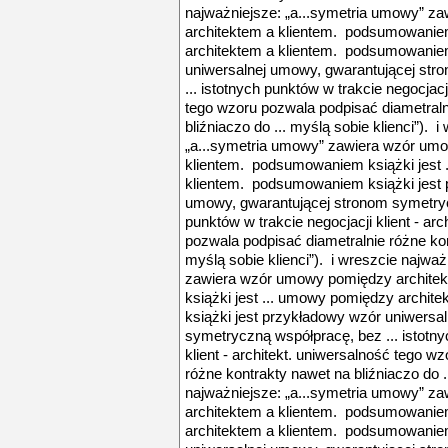
najważniejsze: „a...symetria umowy” 
architektem a klientem. podsumowaniem
architektem a klientem. podsumowaniem
uniwersalnej umowy, gwarantującej str
... istotnych punktów w trakcie negocjacji
tego wzoru pozwala podpisać diametraln
bliźniaczo do ... myślą sobie klienci”). 
„a...symetria umowy” zawiera wzór um
klientem. podsumowaniem książki jest 
klientem. podsumowaniem książki jest 
umowy, gwarantującej stronom symetrycz
punktów w trakcie negocjacji klient - ar
pozwala podpisać diametralnie różne kon
myślą sobie klienci”). i wreszcie najwa
zawiera wzór umowy pomiędzy archite
książki jest ... umowy pomiędzy archi
książki jest przykładowy wzór uniwersa
symetryczną współpracę, bez ... istotny
klient - architekt. uniwersalność tego w
różne kontrakty nawet na bliźniaczo do ..
najważniejsze: „a...symetria umowy” 
architektem a klientem. podsumowaniem
architektem a klientem. podsumowaniem