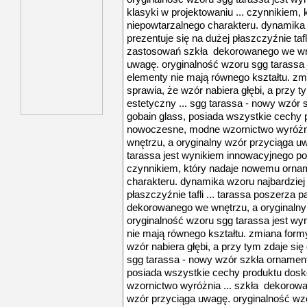
klasyki w projektowaniu ... czynnikiem
niepowtarzalnego charakteru. dynamika 
prezentuje się na dużej płaszczyźnie tafl
zastosowań szkła dekorowanego we wnę
uwagę. oryginalność wzoru sgg tarassa 
elementy nie mają równego kształtu. zm
sprawia, że wzór nabiera głębi, a przy ty
estetyczny ... sgg tarassa - nowy wzór 
gobain glass, posiada wszystkie cechy 
nowoczesne, modne wzornictwo wyróżni
wnętrzu, a oryginalny wzór przyciąga u
tarassa jest wynikiem innowacyjnego poł
czynnikiem, który nadaje nowemu orna
charakteru. dynamika wzoru najbardziej 
płaszczyźnie tafli ... tarassa poszerza
dekorowanego we wnętrzu, a oryginalny
oryginalność wzoru sgg tarassa jest wy
nie mają równego kształtu. zmiana form
wzór nabiera głębi, a przy tym zdaje się 
sgg tarassa - nowy wzór szkła ornament
posiada wszystkie cechy produktu dos
wzornictwo wyróżnia ... szkła dekorowa
wzór przyciąga uwagę. oryginalność wzo