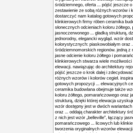
śródziemnego, oferta ... pójść jeszcze o
zestawienie ze sobą różnych wzorów i ko
dostarczyć nam katalog gotowych propoz
klinkierowych firmy röben ceramika bu
słonecznych odcieniach koloru żółtego
jasnoczerwonego ... gładką strukturą, dz
jednorodny, elegancki wygląd. wzór dos
kolorystycznych: piaskowobiałym oraz ..
śródziemnomorskich regionów. jedną z nic
jasne odcienie koloru żółtego i pomarań
klinkierowych stwarza wiele możliwości
elewacji. nawiązując do architektury rej
pójść jeszcze o krok dalej i zdecydować
różnych wzorów i kolorów cegieł. inspi
gotowych propozycji ... elewacyjnych ce
ceramika budowlana obejmuje także wz
koloru żółtego, pomarańczowego oraz j
strukturą, dzięki której elewacja uzysku
wzór dostępny jest w dwóch wariantach
oraz ... oddają charakter architektury 
z nich jest wzór „belleville”, łączący jas
pomarańczowego ... licowych lub klinki
tworzenia oryginalnych wzorów elewacji.